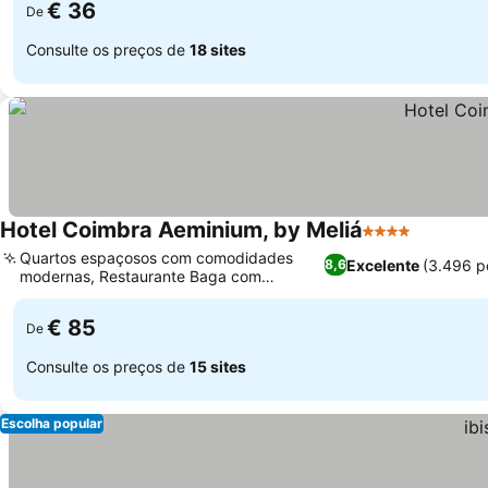
€ 36
De
Consulte os preços de
18 sites
Hotel Coimbra Aeminium, by Meliá
4 Estrelas
Quartos espaçosos com comodidades
Excelente
(3.496 p
8,6
modernas, Restaurante Baga com
culinária portuguesa
€ 85
De
Consulte os preços de
15 sites
Escolha popular