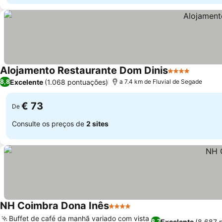
Alojamento Restaurante Dom Dinis
4 Estrelas
Excelente
(1.068 pontuações)
8,8
a 7.4 km de Fluvial de Segade
€ 73
De
Consulte os preços de
2 sites
NH Coimbra Dona Inês
4 Estrelas
Buffet de café da manhã variado com vista
Excelente
(8.687 
8,7