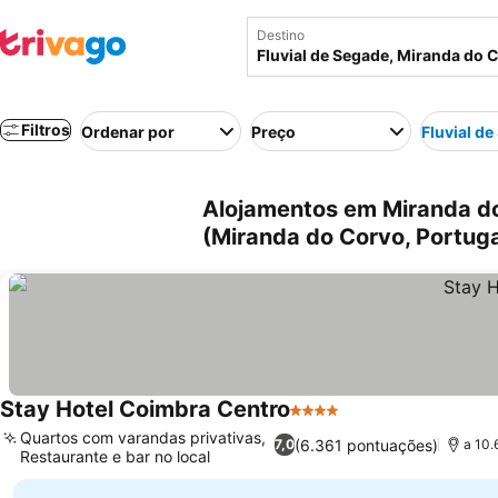
Destino
Filtros
Ordenar por
Preço
Fluvial d
Alojamentos em Miranda do
(Miranda do Corvo, Portuga
Stay Hotel Coimbra Centro
4 Estrelas
Quartos com varandas privativas,
(6.361 pontuações)
7,0
a 10.
Restaurante e bar no local