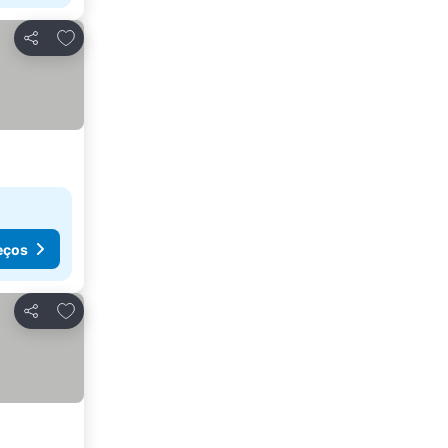
Adicionar aos favoritos
Partilhar
eços
Adicionar aos favoritos
Partilhar