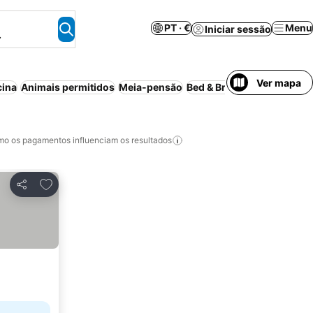
PT · €
Menu
Iniciar sessão
.
Ver mapa
cina
Animais permitidos
Meia-pensão
Bed & Breakfast
Casa de 
o os pagamentos influenciam os resultados
Adicionar aos favoritos
Partilhar