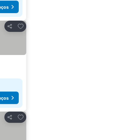
eços
Adicionar aos favoritos
Partilhar
eços
Adicionar aos favoritos
Partilhar