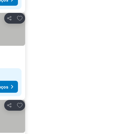
Adicionar aos favoritos
Partilhar
eços
Adicionar aos favoritos
Partilhar