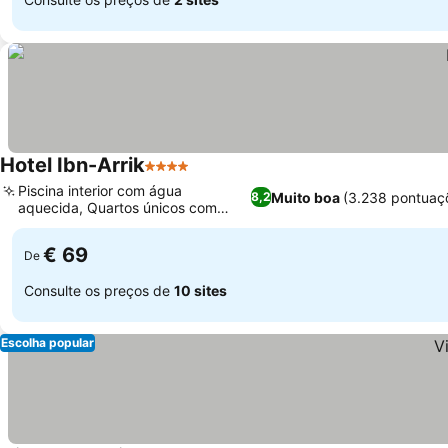
Hotel Ibn-Arrik
4 Estrelas
Piscina interior com água
Muito boa
(3.238 pontuaç
8,2
aquecida, Quartos únicos com
tema medieval
€ 69
De
Consulte os preços de
10 sites
Escolha popular