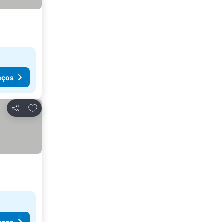
eços
Adicionar aos favoritos
Partilhar
eços