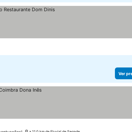
Ver pr
pontuações)
a 11.0 km de Fluvial de Segade