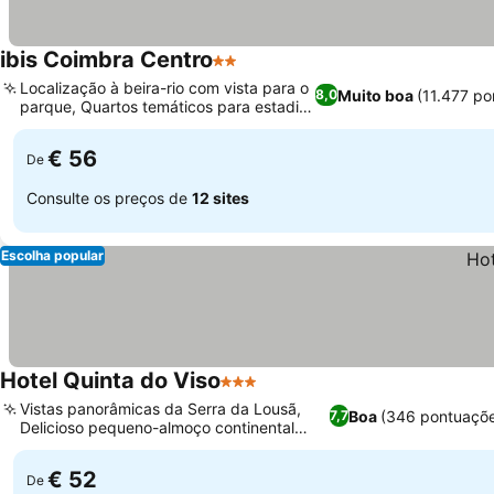
ibis Coimbra Centro
2 Estrelas
Localização à beira-rio com vista para o
Muito boa
(11.477 p
8,0
parque, Quartos temáticos para estadias
únicas
€ 56
De
Consulte os preços de
12 sites
Escolha popular
Hotel Quinta do Viso
3 Estrelas
Vistas panorâmicas da Serra da Lousã,
Boa
(346 pontuaçõe
7,7
Delicioso pequeno-almoço continental
diário
€ 52
De