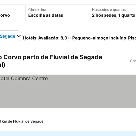
Check-in/out
Hóspedes e quartos
Escolha as datas
2 hóspedes, 1 quarto
e Segade
Hotéis
Avaliação: 8,0+
Pequeno-almoço incluído
Pis
 Corvo perto de Fluvial de Segade
Com
l)
6 km de Fluvial de Segade