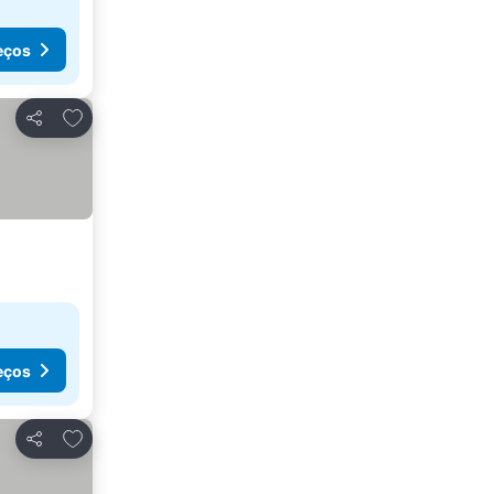
eços
Adicionar aos favoritos
Partilhar
eços
Adicionar aos favoritos
Partilhar