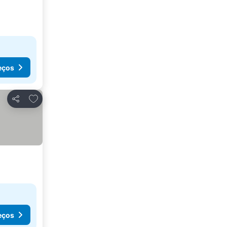
eços
Adicionar aos favoritos
Partilhar
eços