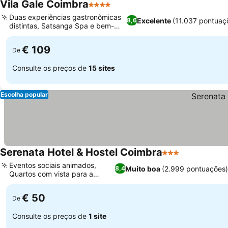
Vila Gale Coimbra
4 Estrelas
Duas experiências gastronômicas
Excelente
(11.037 pontuaç
8,6
distintas, Satsanga Spa e bem-
estar
€ 109
De
Consulte os preços de
15 sites
Escolha popular
Serenata Hotel & Hostel Coimbra
3 Estrelas
Eventos sociais animados,
Muito boa
(2.999 pontuações)
8,4
Quartos com vista para a
catedral
€ 50
De
Consulte os preços de
1 site