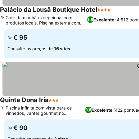
Palácio da Lousã Boutique Hotel
4 Estrelas
Café da manhã excepcional com
Excelente
(4.512 pon
8,9
produtos locais, Piscina externa com
bar na piscina
€ 95
De
Consulte os preços de
16 sites
Quinta Dona Iria
3 Estrelas
Piscina infinita com vista para os
Excelente
(422 pontua
9,5
vinhedos, Jantar gourmet no
restaurante Safra
€ 90
De
Consulte os preços de
2 sites