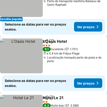
Perto do transporte marítimo Bateaux de
Saint-Raphaël
Escolha popular
Selecione as datas para ver os preços
Ver preços
exatos.
L'Oasis Hotel
Partilhar
Adicionar aos favoritos
Ver preços
3 Estrelas
9,1
Excelente
1.701
a 0.4 km de Fréjus Plage
Localização tranquila perto da praia e do
porto
Selecione as datas para ver os preços
Ver preços
exatos.
Hotel Le 21
Partilhar
Adicionar aos favoritos
Ver preços
2 Estrelas
8,3
Muito boa
3.586