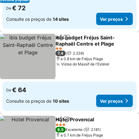
€ 72
De
Consulte os preços de
14 sites
Ver preços
ibis budget Fréjus Saint-
Partilhar
Adicionar aos favoritos
Raphaël Centre et Plage
Ver preços
2 Estrelas
7,4
2.236
a 0.8 km de Fréjus Plage
Vistas do Massif de l'Estérel
Ver preços
€ 64
De
Consulte os preços de
10 sites
Ver preços
Hotel Provencal
Partilhar
Adicionar aos favoritos
Ver preço
3 Estrelas
8,5
Excelente
2.181
a 0.7 km de Fréjus Plage