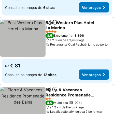
Consulte os preços de
6 sites
Ver preços
Best Western Plus Hotel
Partilhar
Adicionar aos favoritos
La Marina
Ver preços
4 Estrelas
8,5
Excelente
3.366
a 2.3 km de Fréjus Plage
Restaurante Quai Raphaël junto ao porto
Ver
€ 81
De
Consulte os preços de
12 sites
Ver preços
Pierre & Vacances
Partilhar
Adicionar aos favoritos
Residence Promenade
des Bains
Ver preços
2 Estrelas
8,0
Muito boa
904
a 1.2 km de Fréjus Plage
Localização privilegiada à beira-mar
Ver p