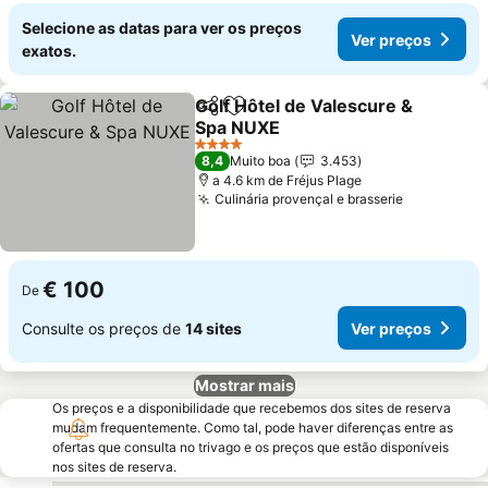
Selecione as datas para ver os preços
Ver preços
exatos.
Golf Hôtel de Valescure &
Partilhar
Adicionar aos favoritos
Spa NUXE
Ver preços
4 Estrelas
8,4
Muito boa
3.453
a 4.6 km de Fréjus Plage
Culinária provençal e brasserie
Ver preço
€ 100
De
Consulte os preços de
14 sites
Ver preços
Mostrar mais
Os preços e a disponibilidade que recebemos dos sites de reserva
mudam frequentemente. Como tal, pode haver diferenças entre as
ofertas que consulta no trivago e os preços que estão disponíveis
nos sites de reserva.