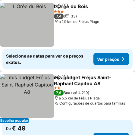
L'Orée du Bois
Partilhar
Adicionar aos favoritos
Ver preços
3 Estrelas
7,4
33
a 1.9 km de Fréjus Plage
Selecione as datas para ver os preços
Ver preços
exatos.
ibis budget Fréjus Saint-
Partilhar
Adicionar aos favoritos
Raphaël Capitou A8
Ver preços
2 Estrelas
7,6
Boa
4.210
a 5.5 km de Fréjus Plage
Configurações de quartos para famílias
Ver 
Escolha popular
€ 49
De