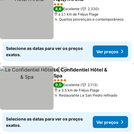
Partilhar
Adicionar aos favoritos
Ver preços
3 Estrelas
8,6
Excelente
2.330
a 2.1 km de Fréjus Plage
Quartos provençais e contemporâneos
Ver 
Selecione as datas para ver os preços
Ver preços
exatos.
Le Confidentiel Hôtel &
Partilhar
Adicionar aos favoritos
Spa
Ver preços
4 Estrelas
9,0
Excelente
2.113
a 3.5 km de Fréjus Plage
Restaurante Le San Pedro refinado
Ver pr
Selecione as datas para ver os preços
Ver preços
exatos.