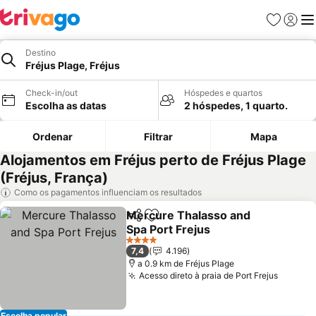
Favoritos
Iniciar
Me
Destino
Fréjus Plage, Fréjus
Check-in/out
Hóspedes e quartos
Escolha as datas
2 hóspedes, 1 quarto.
Ordenar
Filtrar
Mapa
Alojamentos em Fréjus perto de Fréjus Plage
(Fréjus, França)
Como os pagamentos influenciam os resultados
Mercure Thalasso and
Partilhar
Adicionar aos favoritos
Spa Port Frejus
Ver preços
4 Estrelas
7,4
4.196
a 0.9 km de Fréjus Plage
Acesso direto à praia de Port Frejus
Ver pr
Escolha popular