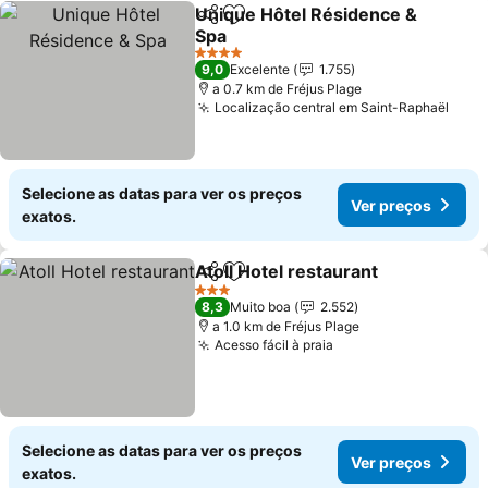
Unique Hôtel Résidence &
Partilhar
Adicionar aos favoritos
Spa
Ver preços
4 Estrelas
9,0
Excelente
1.755
a 0.7 km de Fréjus Plage
Localização central em Saint-Raphaël
Ver 
Selecione as datas para ver os preços
Ver preços
exatos.
Atoll Hotel restaurant
Partilhar
Adicionar aos favoritos
Ver 
3 Estrelas
8,3
Muito boa
2.552
a 1.0 km de Fréjus Plage
Acesso fácil à praia
Ver preços
Selecione as datas para ver os preços
Ver preços
exatos.