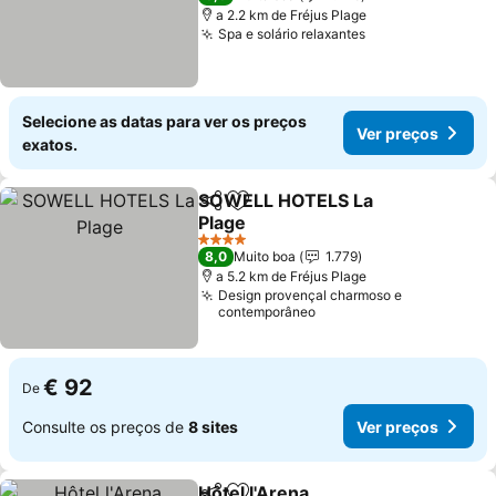
a 2.2 km de Fréjus Plage
Spa e solário relaxantes
Ver preços
Selecione as datas para ver os preços
Ver preços
exatos.
SOWELL HOTELS La
Partilhar
Adicionar aos favoritos
Plage
Ver preços
4 Estrelas
8,0
Muito boa
1.779
a 5.2 km de Fréjus Plage
Design provençal charmoso e
contemporâneo
€ 92
De
Consulte os preços de
8 sites
Ver preços
Hôtel l'Arena