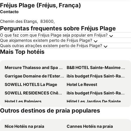
Fréjus Plage (Fréjus, França)
Contacto
Chemin des Etangs
,
83600
,
Perguntas frequentes sobre Fréjus Plage
O que faz com que Fréjus Plage seja popular em Fréjus?
Que alojamentos existem perto de Fréjus Plage?
Quais outras atrações existem perto de Fréjus Plage?
Mais Top hotéis
Mercure Thalasso and Spa Port Frejus
B&B HOTEL Sainte-Maxime Golfe de Saint-Tropez
Garrigae Domaine de l'Esterel - hôtel & spa
ibis budget Fréjus Saint-Raphaël Capitou A8
SOWELL HOTELS La Plage
Hotel Le Revest
SOWELL RESIDENCES Chênes Verts
ibis budget Fréjus Saint-Raphaël Centre et Plage
Hotel Les Palmiers
Hôtel Les Jardins De Sainte-Maxime
Outros destinos de praia populares
Best Western Plus Hotel La Marina
Van der Valk Hotel Saint-Aygulf
Best Western Premier Montfleuri
Mercure Saint Raphael Centre Plage
Nice Hotéis na praia
Cannes Hotéis na praia
Golf Hôtel de Valescure & Spa NUXE
Hôtel Le Chardon Bleu