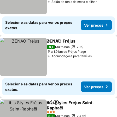
Salão de tênis de mesa e bilhar
Ver preço
Selecione as datas para ver os preços
Ver preços
exatos.
ZENAO Fréjus
Partilhar
Adicionar aos favoritos
Ver preços
8,1
Muito boa
705
a 1.9 km de Fréjus Plage
Acomodações para famílias
Ver preços
Selecione as datas para ver os preços
Ver preços
exatos.
ibis Styles Fréjus Saint-
Partilhar
Adicionar aos favoritos
Raphaël
Ver preços
3 Estrelas
8,3
Muito boa
2.476