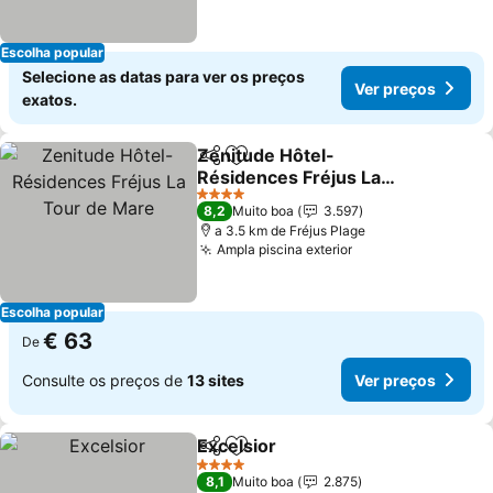
Escolha popular
Selecione as datas para ver os preços
Ver preços
exatos.
Zenitude Hôtel-
Partilhar
Adicionar aos favoritos
Résidences Fréjus La
Tour de Mare
Ver preços
4 Estrelas
8,2
Muito boa
3.597
a 3.5 km de Fréjus Plage
Ampla piscina exterior
Ver preços
Escolha popular
€ 63
De
Consulte os preços de
13 sites
Ver preços
Excelsior
Partilhar
Adicionar aos favoritos
Ver preços
4 Estrelas
8,1
Muito boa
2.875