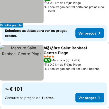
a 0.9 km de Fréjus Plage
Localização central perto das praias e do
porto
Escolha popular
Selecione as datas para ver os preços
Ver preços
exatos.
Mercure Saint Raphael
Partilhar
Adicionar aos favoritos
Centre Plage
Ver preços
4 Estrelas
8,3
Muito boa
2.477
a 0.9 km de Fréjus Plage
Localização central em Saint-Raphaël
Ver 
€ 101
De
Consulte os preços de
11 sites
Ver preços