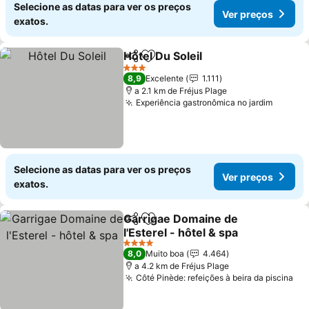
Selecione as datas para ver os preços
Ver preços
exatos.
Hôtel Du Soleil
Partilhar
Adicionar aos favoritos
Ver preços
3 Estrelas
8,9
Excelente
1.111
a 2.1 km de Fréjus Plage
Experiência gastronômica no jardim
Ver pr
Selecione as datas para ver os preços
Ver preços
exatos.
Garrigae Domaine de
Partilhar
Adicionar aos favoritos
l'Esterel - hôtel & spa
Ver preços
4 Estrelas
8,0
Muito boa
4.464
a 4.2 km de Fréjus Plage
Côté Pinède: refeições à beira da piscina
Ve