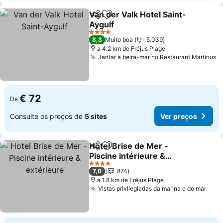
Van der Valk Hotel Saint-
Partilhar
Adicionar aos favoritos
Aygulf
Ver preços
4 Estrelas
8,3
Muito boa
5.039
a 4.2 km de Fréjus Plage
Jantar à beira-mar no Restaurant Martinus
V
€ 72
De
Consulte os preços de
5 sites
Ver preços
Hotel Brise de Mer -
Partilhar
Adicionar aos favoritos
Piscine intérieure &
extérieure
Ver preços
4 Estrelas
7,0
874
a 1.8 km de Fréjus Plage
Vistas privilegiadas da marina e do mar
Ver 