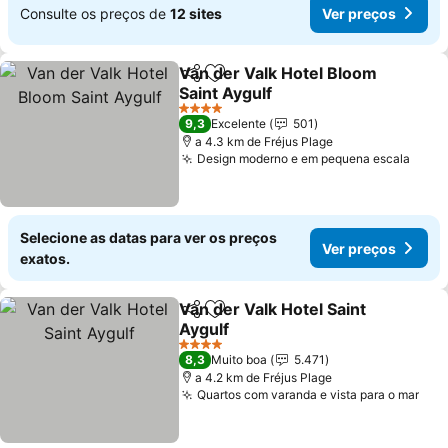
Consulte os preços de
12 sites
Ver preços
Van der Valk Hotel Bloom
Partilhar
Adicionar aos favoritos
Saint Aygulf
Ver preços
4 Estrelas
9,3
Excelente
501
a 4.3 km de Fréjus Plage
Design moderno e em pequena escala
Ver 
Selecione as datas para ver os preços
Ver preços
exatos.
Van der Valk Hotel Saint
Partilhar
Adicionar aos favoritos
Aygulf
Ver preços
4 Estrelas
8,3
Muito boa
5.471
a 4.2 km de Fréjus Plage
Quartos com varanda e vista para o mar
Ver