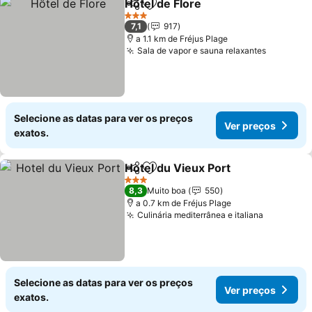
Hôtel de Flore
Partilhar
Adicionar aos favoritos
Ver preços
3 Estrelas
7,1
917
a 1.1 km de Fréjus Plage
Sala de vapor e sauna relaxantes
Ver preç
Selecione as datas para ver os preços
Ver preços
exatos.
Hotel du Vieux Port
Partilhar
Adicionar aos favoritos
Ver pr
3 Estrelas
8,3
Muito boa
550
a 0.7 km de Fréjus Plage
Culinária mediterrânea e italiana
Ver preç
Selecione as datas para ver os preços
Ver preços
exatos.