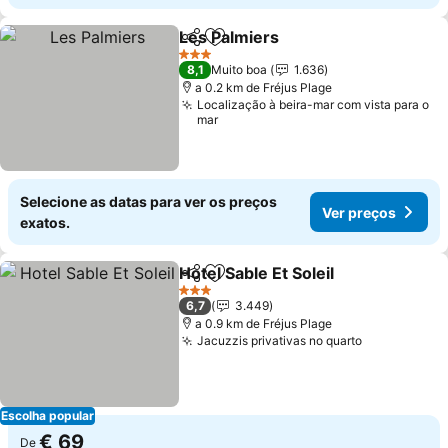
Les Palmiers
Partilhar
Adicionar aos favoritos
Ver preços
3 Estrelas
8,1
Muito boa
1.636
a 0.2 km de Fréjus Plage
Localização à beira-mar com vista para o
mar
Selecione as datas para ver os preços
Ver preços
exatos.
Hotel Sable Et Soleil
Partilhar
Adicionar aos favoritos
Ver pr
3 Estrelas
6,7
3.449
a 0.9 km de Fréjus Plage
Jacuzzis privativas no quarto
Ver preços
Escolha popular
€ 69
De