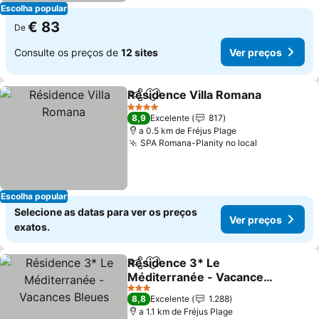
Escolha popular
€ 83
De
Consulte os preços de
12 sites
Ver preços
Résidence Villa Romana
Partilhar
Adicionar aos favoritos
Ve
4 Estrelas
8,9
Excelente
817
a 0.5 km de Fréjus Plage
SPA Romana-Planity no local
Ver preços
Escolha popular
Selecione as datas para ver os preços
Ver preços
exatos.
Résidence 3* Le
Partilhar
Adicionar aos favoritos
Méditerranée - Vacances
Bleues
Ver preços
3 Estrelas
8,8
Excelente
1.288
a 1.1 km de Fréjus Plage