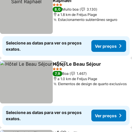
Raphaël
Ver preços
3 Estrelas
8,0
Muito boa
3.130
a 1.8 km de Fréjus Plage
Estacionamento subterrâneo seguro
Ver pr
Selecione as datas para ver os preços
Ver preços
exatos.
Hôtel Le Beau Séjour
Partilhar
Adicionar aos favoritos
Ver p
3 Estrelas
7,9
Boa
1.467
a 1.0 km de Fréjus Plage
Elementos de design de quarto exclusivos
Ve
Selecione as datas para ver os preços
Ver preços
exatos.