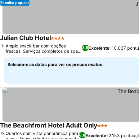
Escolha popular
Julian Club Hotel
4 Estrelas
Amplo snack bar com opções
Excelente
(10.037 pont
8,5
frescas, Serviços completos de spa e
bem-estar
Selecione as datas para ver os preços exatos.
The Beachfront Hotel Adult Only
3 Estrelas
Quartos com vista panorâmica para
Excelente
(2.153 pontuaç
8,8
o mar, Acesso direto à praia privada