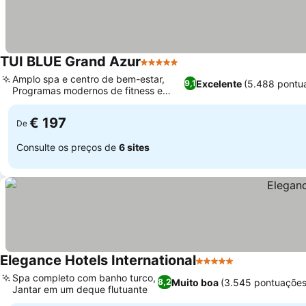
TUI BLUE Grand Azur
5 Estrelas
Amplo spa e centro de bem-estar,
Excelente
(5.488 pontu
9,1
Programas modernos de fitness e
atividades
€ 197
De
Consulte os preços de
6 sites
Elegance Hotels International
5 Estrelas
Spa completo com banho turco,
Muito boa
(3.545 pontuações
8,2
Jantar em um deque flutuante