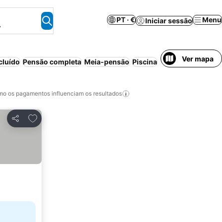
PT · €
Menu
Iniciar sessão
.
Ver mapa
cluído
Pensão completa
Meia-pensão
Piscina
Aparthotel
Resort
o os pagamentos influenciam os resultados
Adicionar aos favoritos
Partilhar