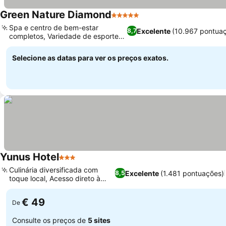
Green Nature Diamond
5 Estrelas
Spa e centro de bem-estar
Excelente
(10.967 pontua
8,7
completos, Variedade de esportes
aquáticos
Selecione as datas para ver os preços exatos.
Yunus Hotel
3 Estrelas
Culinária diversificada com
Excelente
(1.481 pontuações)
8,5
toque local, Acesso direto à
praia
€ 49
De
Consulte os preços de
5 sites