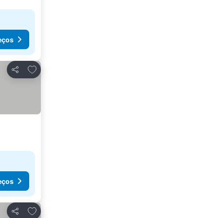
eços
Adicionar aos favoritos
Partilhar
eços
Adicionar aos favoritos
Partilhar