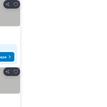
Adicionar aos favoritos
Partilhar
eços
Adicionar aos favoritos
Partilhar