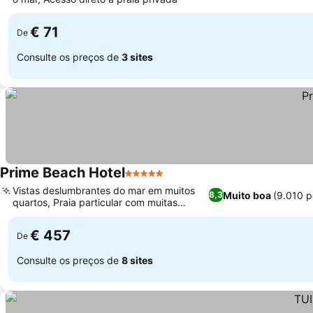
€ 71
De
Consulte os preços de
3 sites
Prime Beach Hotel
5 Estrelas
Vistas deslumbrantes do mar em muitos
Muito boa
(9.010 
8,3
quartos, Praia particular com muitas
espreguiçadeiras
€ 457
De
Consulte os preços de
8 sites