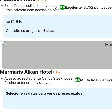
4 Estrelas
Experiências culinárias diversas,
Excelente
(3.752 pontuaçõe
8,6
Praia privada com acesso ao píer
€ 95
De
Consulte os preços de
6 sites
Marmaris Alkan Hotel
3 Estrelas
Acesso ao restaurante Carlos Steakhouse,
Muito boa
(997 po
8,0
Piscina exterior convidativa com
espreguiçadeiras
Selecione as datas para ver os preços exatos.