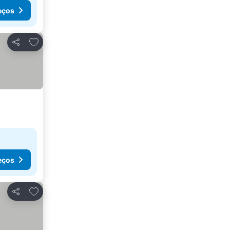
eços
Adicionar aos favoritos
Partilhar
eços
Adicionar aos favoritos
Partilhar