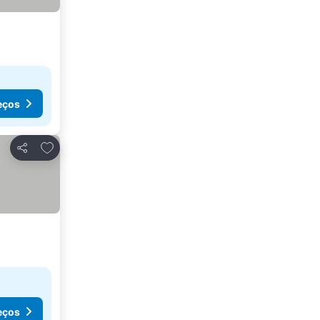
eços
Adicionar aos favoritos
Partilhar
eços