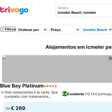
Destino
Filtros
Ordenar por
Preço
Icmeler Beach
Alojamentos em Icmeler per
Blue Bay Platinum
5 Estrelas
Dois restaurantes à la carte, Spa
Excelente
(10.154 pontuaç
8,6
completo com tratamentos
exclusivos
€ 269
De