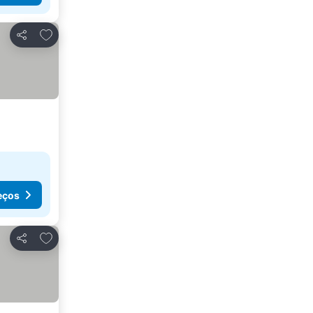
Adicionar aos favoritos
Partilhar
eços
Adicionar aos favoritos
Partilhar