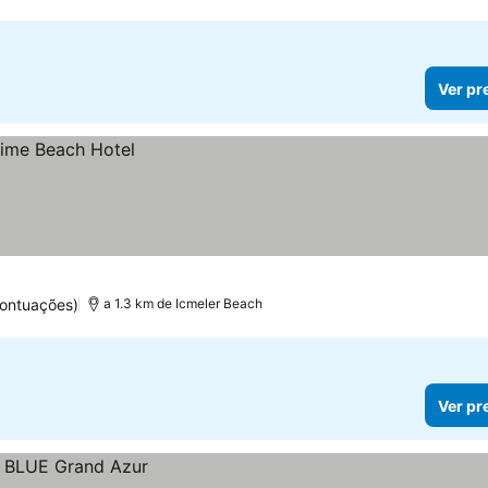
Ver pr
pontuações)
a 1.3 km de Icmeler Beach
Ver pr