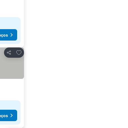
eços
Adicionar aos favoritos
Partilhar
eços