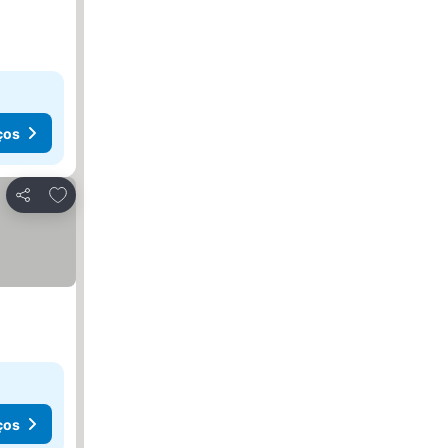
ços
Adicionar aos favoritos
Partilhar
ços