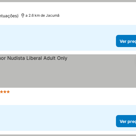
ntuações)
a 2.6 km de Jacumã
Ver pre
 Estrelas
Ver preços
Ver pre