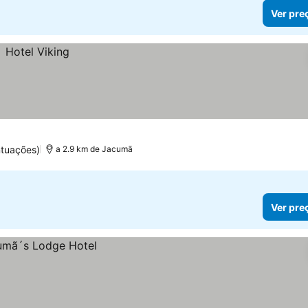
Ver pre
ntuações)
a 2.9 km de Jacumã
Ver pre