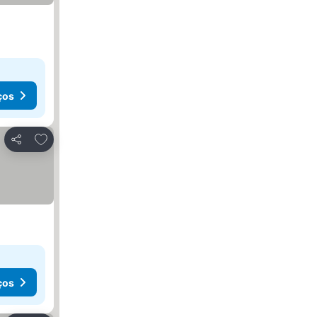
ços
Adicionar aos favoritos
Partilhar
ços