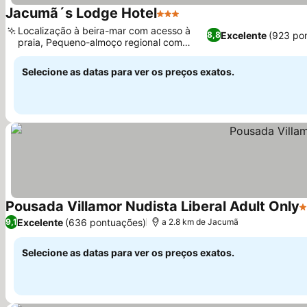
Jacumã´s Lodge Hotel
3 Estrelas
Ver preços
Localização à beira-mar com acesso à
Excelente
(923 po
8,8
praia, Pequeno-almoço regional com
Ver preços
sabores locais
Selecione as datas para ver os preços exatos.
Pousada Villamor Nudista Liberal Adult Only
4
Excelente
(636 pontuações)
9,1
a 2.8 km de Jacumã
Selecione as datas para ver os preços exatos.