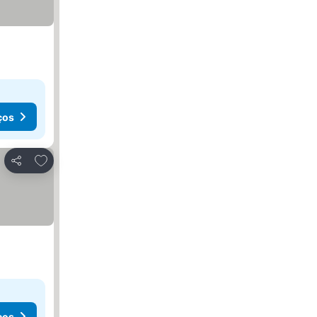
ços
Adicionar aos favoritos
Partilhar
ços