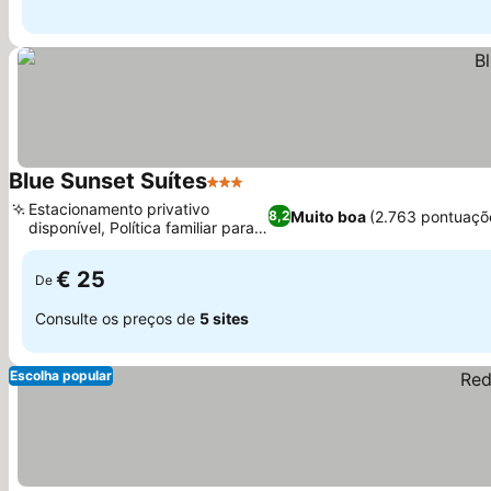
Blue Sunset Suítes
3 Estrelas
Ver preços
Estacionamento privativo
Muito boa
(2.763 pontuaçõ
8,2
disponível, Política familiar para
Ver preços
crianças
€ 25
De
Consulte os preços de
5 sites
Escolha popular