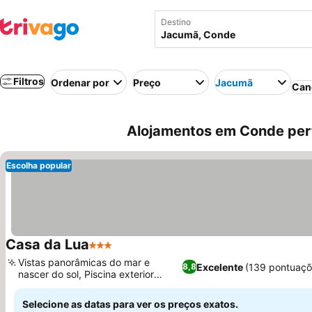
Destino
Filtros
Ordenar por
Preço
Jacumã
Can
Alojamentos em Conde pert
Escolha popular
Casa da Lua
3 Estrelas
Ver preços
Vistas panorâmicas do mar e
Excelente
(139 pontuaçõ
8,8
nascer do sol, Piscina exterior
Ver preços
convidativa
Selecione as datas para ver os preços exatos.