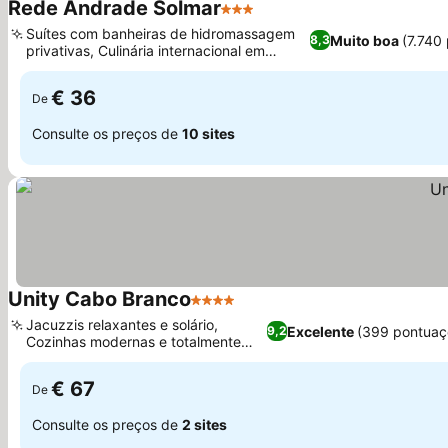
Rede Andrade Solmar
3 Estrelas
Ver preços
Suítes com banheiras de hidromassagem
Muito boa
(7.740
8,3
privativas, Culinária internacional em
Ver preços
restaurante casual
€ 36
De
Consulte os preços de
10 sites
Unity Cabo Branco
4 Estrelas
Ver preços
Jacuzzis relaxantes e solário,
Excelente
(399 pontuaç
9,2
Cozinhas modernas e totalmente
Ver preços
equipadas
€ 67
De
Consulte os preços de
2 sites