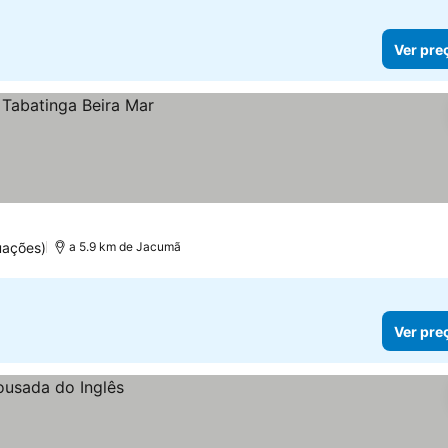
Ver pre
uações)
a 5.9 km de Jacumã
Ver pre