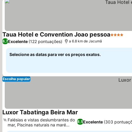
Taua Hotel e Convention Joao pessoa
4 Estrela
Ver
Excelente
(122 pontuações)
8,7
a 6.8 km de Jacumã
Selecione as datas para ver os preços exatos.
Escolha popular
Luxor Tabatinga Beira Mar
Ver preços
Falésias e vistas deslumbrantes do
Excelente
(303 pontuaçõ
8,5
mar, Piscinas naturais na maré
Ver preços
baixa