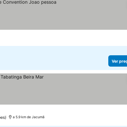
s
 preços
Ver pre
es)
a 5.9 km de Jacumã