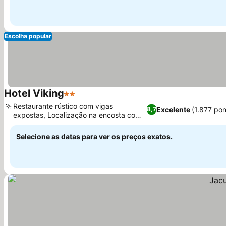
Escolha popular
Hotel Viking
2 Estrelas
Ver preços
Restaurante rústico com vigas
Excelente
(1.877 po
8,7
expostas, Localização na encosta com
Ver preços
vista para o mar
Selecione as datas para ver os preços exatos.