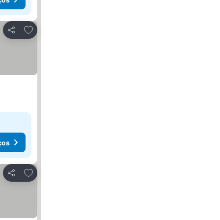
Adicionar aos favoritos
Partilhar
ços
Adicionar aos favoritos
Partilhar