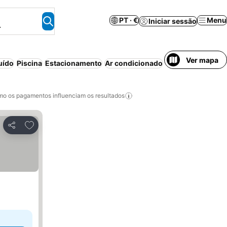
PT · €
Menu
Iniciar sessão
.
Ver mapa
uído
Piscina
Estacionamento
Ar condicionado
Praia
Wi-fi
Apart
o os pagamentos influenciam os resultados
Adicionar aos favoritos
Partilhar