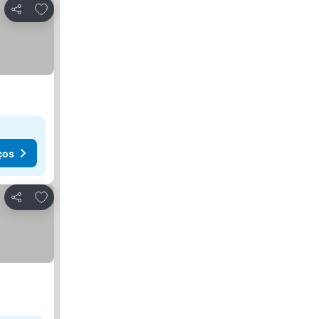
Adicionar aos favoritos
Partilhar
ços
Adicionar aos favoritos
Partilhar