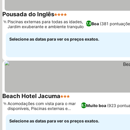
Pousada do Inglês
4 Estrelas
Ver preços
Piscinas externas para todas as idades,
Boa
(381 pontuaçõe
7,8
Jardim exuberante e ambiente tranquilo
Ver preços
Selecione as datas para ver os preços exatos.
Beach Hotel Jacuma
3 Estrelas
Ver preços
Acomodações com vista para o mar
Muito boa
(923 pontu
8,1
disponíveis, Piscinas externas e
Ver preços
toboáguas
Selecione as datas para ver os preços exatos.