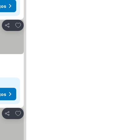
ços
Adicionar aos favoritos
Partilhar
ços
Adicionar aos favoritos
Partilhar