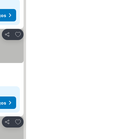
ços
Adicionar aos favoritos
Partilhar
ços
Adicionar aos favoritos
Partilhar