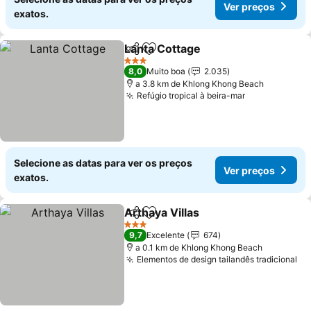
Ver preços
exatos.
Lanta Cottage
Partilhar
Adicionar aos favoritos
Ver preços
3 Estrelas
8,0
Muito boa
2.035
a 3.8 km de Khlong Khong Beach
Refúgio tropical à beira-mar
Ver preços
Selecione as datas para ver os preços
Ver preços
exatos.
Arthaya Villas
Partilhar
Adicionar aos favoritos
Ver preços
3 Estrelas
9,7
Excelente
674
a 0.1 km de Khlong Khong Beach
Elementos de design tailandês tradicional
Ve