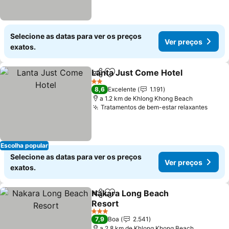
Selecione as datas para ver os preços
Ver preços
exatos.
Lanta Just Come Hotel
Partilhar
Adicionar aos favoritos
Ver
2 Estrelas
8,6
Excelente
1.191
a 1.2 km de Khlong Khong Beach
Tratamentos de bem-estar relaxantes
Ver p
Escolha popular
Selecione as datas para ver os preços
Ver preços
exatos.
Nakara Long Beach
Partilhar
Adicionar aos favoritos
Resort
Ver preços
3 Estrelas
7,9
Boa
2.541
a 2.8 km de Khlong Khong Beach