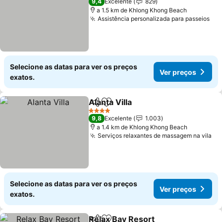
9,4
Excelente
829
a 1.5 km de Khlong Khong Beach
Assistência personalizada para passeios
Ver
Selecione as datas para ver os preços
Ver preços
exatos.
Alanta Villa
Partilhar
Adicionar aos favoritos
Ver preços
4 Estrelas
9,8
Excelente
1.003
a 1.4 km de Khlong Khong Beach
Serviços relaxantes de massagem na vila
Ve
Selecione as datas para ver os preços
Ver preços
exatos.
Relax Bay Resort