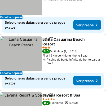
Ver preços
Escolha popular
Selecione as datas para ver os preços
Ver preços
exatos.
Lanta Casuarina Beach
Partilhar
Adicionar aos favoritos
Resort
Ver preços
3 Estrelas
8,0
Muito boa
3.118
a 1.9 km de Khlong Khong Beach
Piscina de borda infinita de frente para a
praia
Escolha popular
Selecione as datas para ver os preços
Ver preços
exatos.
Layana Resort & Spa
Partilhar
Adicionar aos favoritos
Ver p
5 Estrelas
9,7
Excelente
5.603