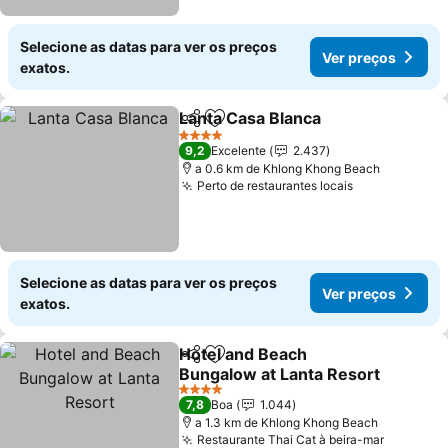
Selecione as datas para ver os preços
Ver preços
exatos.
Lanta Casa Blanca
Partilhar
Adicionar aos favoritos
Ver pre
4 Estrelas
9,2
Excelente
2.437
a 0.6 km de Khlong Khong Beach
Perto de restaurantes locais
Ver preços
Selecione as datas para ver os preços
Ver preços
exatos.
Hotel and Beach
Partilhar
Adicionar aos favoritos
Bungalow at Lanta Resort
Ver preços
4 Estrelas
7,8
Boa
1.044
a 1.3 km de Khlong Khong Beach
Restaurante Thai Cat à beira-mar
Ver pre