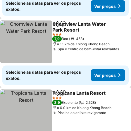
Selecione as datas para ver os preços
Ver preços
exatos.
Chomview Lanta Water
Partilhar
Adicionar aos favoritos
Park Resort
Ver preços
3 Estrelas
7,9
Boa
453
a 1.1 km de Khlong Khong Beach
Spa e centro de bem-estar relaxantes
Ver p
Selecione as datas para ver os preços
Ver preços
exatos.
Tropicana Lanta Resort
Partilhar
Adicionar aos favoritos
Ve
3 Estrelas
8,9
Excelente
2.528
a 0.0 km de Khlong Khong Beach
Piscina ao ar livre revigorante
Ver preços