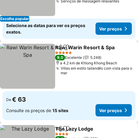
Serviços de massagem relaxantes
Ver pre
Escolha popular
Selecione as datas para ver os preços
Ver preços
exatos.
Rawi Warin Resort & Spa
Partilhar
Adicionar aos favoritos
V
5 Estrelas
9,0
Excelente
5.248
a 4.2 km de Khlong Khong Beach
Villas em estilo tailandês com vista para o
mar
€ 63
De
Consulte os preços de
15 sites
Ver preços
The Lazy Lodge
Partilhar
Adicionar aos favoritos
Ver preço
4 Estrelas