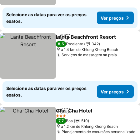
Selecione as datas para ver os preços
Ver preços
exatos.
Lanta Beachfront Resort
Partilhar
Adicionar aos favoritos
V
8,5
Excelente
342
a 1.4 km de Khlong Khong Beach
Serviços de massagem na praia
Ver preço
Selecione as datas para ver os preços
Ver preços
exatos.
Cha-Cha Hotel
Partilhar
Adicionar aos favoritos
Ver preços
3 Estrelas
7,7
Boa
510
a 1.2 km de Khlong Khong Beach
Planejamento de excursões personalizado
V