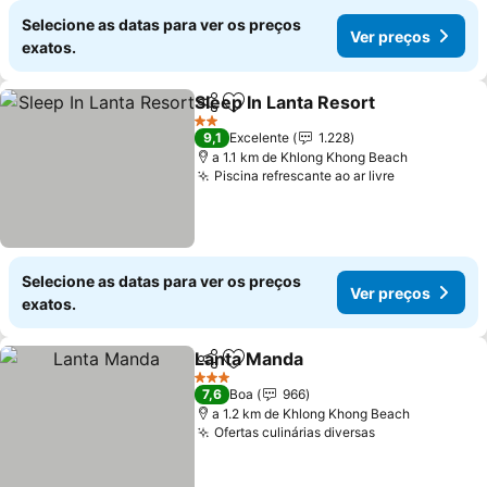
Selecione as datas para ver os preços
Ver preços
exatos.
Sleep In Lanta Resort
Partilhar
Adicionar aos favoritos
Ver 
2 Estrelas
9,1
Excelente
1.228
a 1.1 km de Khlong Khong Beach
Piscina refrescante ao ar livre
Ver preços
Selecione as datas para ver os preços
Ver preços
exatos.
Lanta Manda
Partilhar
Adicionar aos favoritos
Ver preços
3 Estrelas
7,6
Boa
966
a 1.2 km de Khlong Khong Beach
Ofertas culinárias diversas
Ver preços