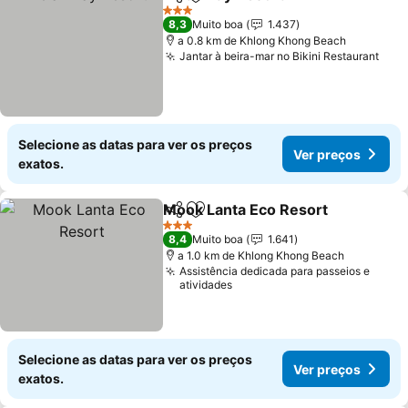
Partilhar
Adicionar aos favoritos
Ver preç
3 Estrelas
8,3
Muito boa
1.437
a 0.8 km de Khlong Khong Beach
Jantar à beira-mar no Bikini Restaurant
Ver 
Selecione as datas para ver os preços
Ver preços
exatos.
Mook Lanta Eco Resort
Partilhar
Adicionar aos favoritos
Ver
3 Estrelas
8,4
Muito boa
1.641
a 1.0 km de Khlong Khong Beach
Assistência dedicada para passeios e
atividades
Selecione as datas para ver os preços
Ver preços
exatos.