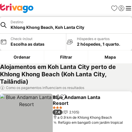
Favoritos
Iniciar
Me
Destino
Khlong Khong Beach, Koh Lanta City
Check-in/out
Hóspedes e quartos
Escolha as datas
2 hóspedes, 1 quarto.
Ordenar
Filtrar
Mapa
Alojamentos em Koh Lanta City perto de
Khlong Khong Beach (Koh Lanta City,
Tailândia)
Como os pagamentos influenciam os resultados
Blue Andaman Lanta
Partilhar
Adicionar aos favoritos
Resort
Ver preços
3 Estrelas
7,4
2.105
a 0.9 km de Khlong Khong Beach
Refúgio em bangalô com jardim tropical
Ver