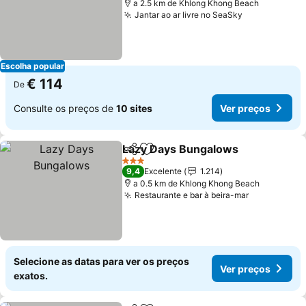
a 2.5 km de Khlong Khong Beach
Jantar ao ar livre no SeaSky
Ver preços
Escolha popular
€ 114
De
Consulte os preços de
10 sites
Ver preços
Lazy Days Bungalows
Partilhar
Adicionar aos favoritos
Ver 
3 Estrelas
9,4
Excelente
1.214
a 0.5 km de Khlong Khong Beach
Restaurante e bar à beira-mar
Ver preços
Selecione as datas para ver os preços
Ver preços
exatos.