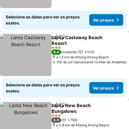
Selecione as datas para ver os preços
Ver preços
exatos.
Lanta Castaway Beach
Partilhar
Adicionar aos favoritos
Resort
Ver preços
3 Estrelas
9,4
Excelente
2.103
a 1.4 km de Khlong Khong Beach
Pôr do sol hipnotizante no Mar de Andamão
V
Selecione as datas para ver os preços
Ver preços
exatos.
Lanta New Beach
Partilhar
Adicionar aos favoritos
Bungalows
Ver preços
3 Estrelas
6,9
1.759
a 0.8 km de Khlong Khong Beach