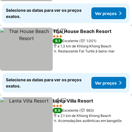
Selecione as datas para ver os preços
Ver preços
exatos.
Thai House Beach Resort
Partilhar
Adicionar aos favoritos
3 Estrelas
9,1
Excelente
1.001
a 1.3 km de Khlong Khong Beach
Restaurante Fat Turtle à beira-mar
Ver pre
Selecione as datas para ver os preços
Ver preços
exatos.
Lanta Villa Resort
Partilhar
Adicionar aos favoritos
Ver preç
3 Estrelas
8,6
Excelente
663
a 2.1 km de Khlong Khong Beach
Acomodações autênticas em bangalôs
Ver 