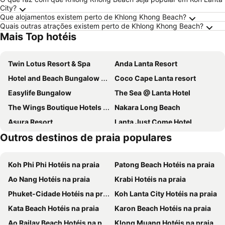
City?
Que alojamentos existem perto de Khlong Khong Beach?
Quais outras atrações existem perto de Khlong Khong Beach?
Mais Top hotéis
Twin Lotus Resort & Spa
Anda Lanta Resort
Hotel and Beach Bungalow at Lanta Resort
Coco Cape Lanta resort
Easylife Bungalow
The Sea @ Lanta Hotel
The Wings Boutique Hotels Krabi Ko Lanta
Nakara Long Beach
Asura Resort
Lanta Just Come Hotel
Outros destinos de praia populares
Lanta Thip House
Pattana House
Leaf House Bungalows SHA PLUS approved
Layana Resort & Spa
Koh Phi Phi Hotéis na praia
Patong Beach Hotéis na praia
Lanta Villa Resort
Matcha Lanta Resort
Ao Nang Hotéis na praia
Krabi Hotéis na praia
BaanPhong Lanta
Mada Lanta Mai Keaw
Phuket-Cidade Hotéis na praia
Koh Lanta City Hotéis na praia
Lanta Miami Resort
Lanta Garden Home
Kata Beach Hotéis na praia
Karon Beach Hotéis na praia
Baan Rabieng Resort
Sea Sun Bungalow
Ao Railay Beach Hotéis na praia
Klong Muang Hotéis na praia
Lanta MP Place
Lanta Fevrier Resort