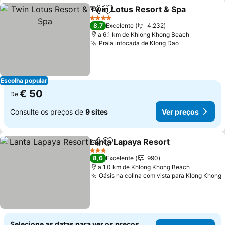
Twin Lotus Resort & Spa
Partilhar
Adicionar aos favoritos
V
4 Estrelas
8,7
Excelente
4.232
a 6.1 km de Khlong Khong Beach
Praia intocada de Klong Dao
Ver preços
Escolha popular
€ 50
De
Consulte os preços de
9 sites
Ver preços
Lanta Lapaya Resort
Partilhar
Adicionar aos favoritos
Ver p
3 Estrelas
8,6
Excelente
990
a 1.0 km de Khlong Khong Beach
Oásis na colina com vista para Klong Khong
Selecione as datas para ver os preços