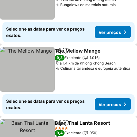
Bungalows de materiais naturais
Ver preç
Selecione as datas para ver os preços
Ver preços
exatos.
The Mellow Mango
Partilhar
Adicionar aos favoritos
Ver pr
9,3
Excelente
1.016
a 1.4 km de Khlong Khong Beach
Culinária tailandesa e europeia autêntica
Ve
Selecione as datas para ver os preços
Ver preços
exatos.
Baan Thai Lanta Resort
Partilhar
Adicionar aos favoritos
Ver
4 Estrelas
9,4
Excelente
950