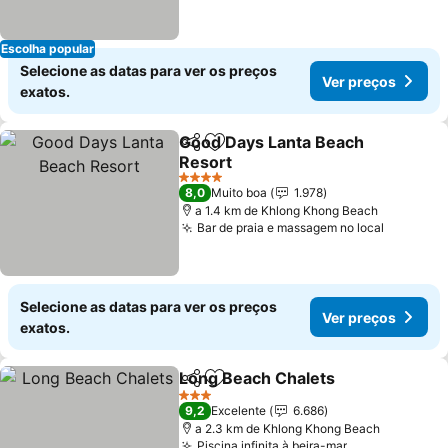
Escolha popular
Selecione as datas para ver os preços
Ver preços
exatos.
Good Days Lanta Beach
Partilhar
Adicionar aos favoritos
Resort
Ver preços
4 Estrelas
8,0
Muito boa
1.978
a 1.4 km de Khlong Khong Beach
Bar de praia e massagem no local
Ver pre
Selecione as datas para ver os preços
Ver preços
exatos.
Long Beach Chalets
Partilhar
Adicionar aos favoritos
Ver pr
3 Estrelas
9,2
Excelente
6.686
a 2.3 km de Khlong Khong Beach
Piscina infinita à beira-mar