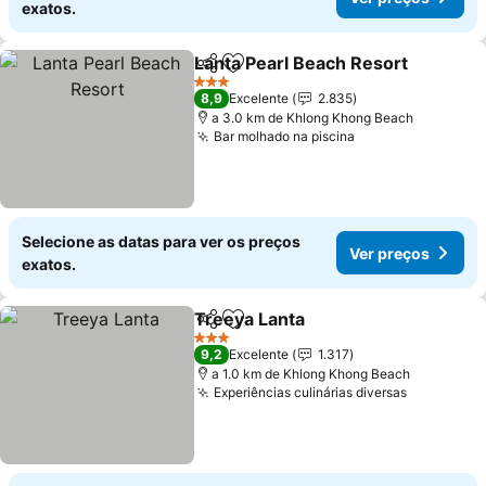
exatos.
Lanta Pearl Beach Resort
Partilhar
Adicionar aos favoritos
V
3 Estrelas
8,9
Excelente
2.835
a 3.0 km de Khlong Khong Beach
Bar molhado na piscina
Ver preços
Selecione as datas para ver os preços
Ver preços
exatos.
Treeya Lanta
Partilhar
Adicionar aos favoritos
Ver preços
3 Estrelas
9,2
Excelente
1.317
a 1.0 km de Khlong Khong Beach
Experiências culinárias diversas
Ver preço