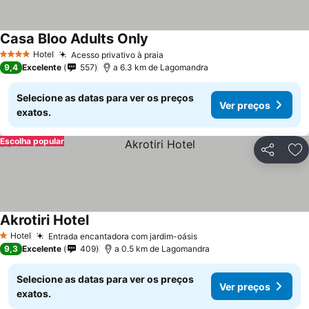
Casa Bloo Adults Only
Hotel
Acesso privativo à praia
4 Estrelas
9,4
Excelente
557
a 6.3 km de Lagomandra
Selecione as datas para ver os preços
Ver preços
exatos.
Escolha popular
Partilhar
Ad
Akrotiri Hotel
Hotel
Entrada encantadora com jardim-oásis
1 Estrelas
9,3
Excelente
409
a 0.5 km de Lagomandra
Selecione as datas para ver os preços
Ver preços
exatos.