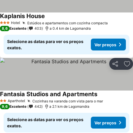
Kaplanis House
Hotel
Estúdios e apartamentos com cozinha compacta
3 Estrelas
8,6
Excelente
403
a 0.4 km de Lagomandra
Selecione as datas para ver os preços
Ver preços
exatos.
Partilhar
Ad
Fantasia Studios and Apartments
Aparthotel
Cozinhas na varanda com vista para o mar
2 Estrelas
9,6
Excelente
442
a 2.1 km de Lagomandra
Selecione as datas para ver os preços
Ver preços
exatos.