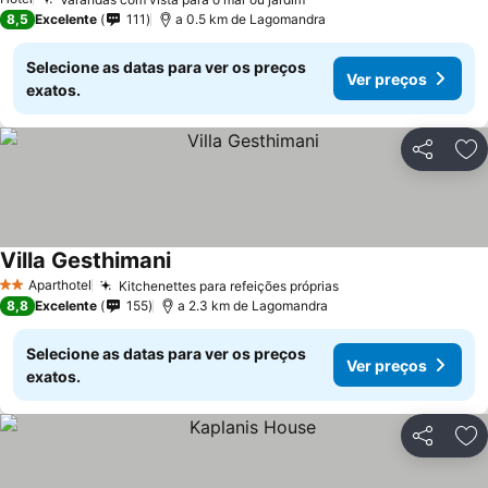
8,5
Excelente
111
a 0.5 km de Lagomandra
Selecione as datas para ver os preços
Ver preços
exatos.
Partilhar
Ad
Villa Gesthimani
Aparthotel
Kitchenettes para refeições próprias
2 Estrelas
8,8
Excelente
155
a 2.3 km de Lagomandra
Selecione as datas para ver os preços
Ver preços
exatos.
Partilhar
Ad