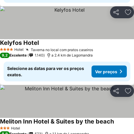
Partilhar
Ad
Kelyfos Hotel
Hotel
Taverna no local com pratos caseiros
4 Estrelas
9,2
Excelente
1.140
a 2.4 km de Lagomandra
Selecione as datas para ver os preços
Ver preços
exatos.
Partilhar
Ad
Meliton Inn Hotel & Suites by the beach
Hotel
3 Estrelas
8,9
Excelente
573
a 1.1 km de Lagomandra