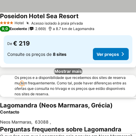
Poseidon Hotel Sea Resort
Hotel
Acesso isolado à praia privada
4 Estrelas
9,0
Excelente
2.669
a 8.7 km de Lagomandra
€ 219
De
Consulte os preços de
8 sites
Ver preços
Mostrar mais
Os preços e a disponibilidade que recebemos dos sites de reserva
mudam frequentemente. Como tal, pode haver diferenças entre as
ofertas que consulta no trivago e os preços que estão disponíveis
nos sites de reserva.
Lagomandra (Neos Marmaras, Grécia)
Contacto
Neos Marmaras
,
63088
,
Perguntas frequentes sobre Lagomandra