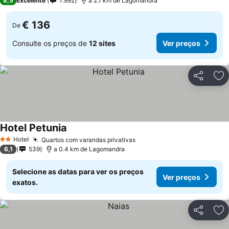
8,5
Excelente
7.992
a 2.1 km de Lagomandra
€ 136
De
Consulte os preços de
12 sites
Ver preços
Partilhar
Ad
Hotel Petunia
Hotel
Quartos com varandas privativas
2 Estrelas
6,1
539
a 0.4 km de Lagomandra
Selecione as datas para ver os preços
Ver preços
exatos.
Partilhar
Ad