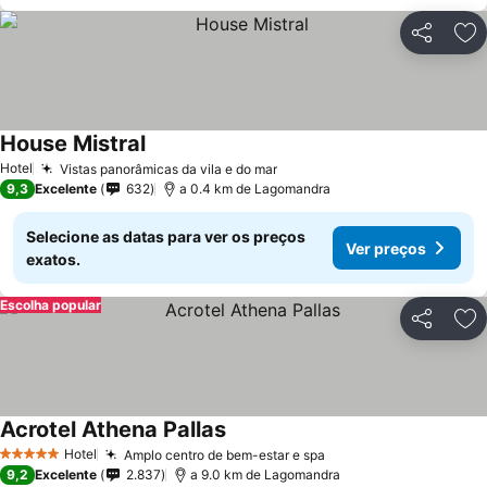
Partilhar
Ad
House Mistral
Hotel
Vistas panorâmicas da vila e do mar
9,3
Excelente
632
a 0.4 km de Lagomandra
Selecione as datas para ver os preços
Ver preços
exatos.
Escolha popular
Partilhar
Ad
Acrotel Athena Pallas
Hotel
Amplo centro de bem-estar e spa
5 Estrelas
9,2
Excelente
2.837
a 9.0 km de Lagomandra