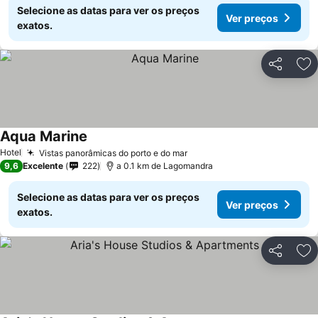
Selecione as datas para ver os preços
Ver preços
exatos.
Partilhar
Ad
Aqua Marine
Hotel
Vistas panorâmicas do porto e do mar
9,6
Excelente
222
a 0.1 km de Lagomandra
Selecione as datas para ver os preços
Ver preços
exatos.
Partilhar
Ad