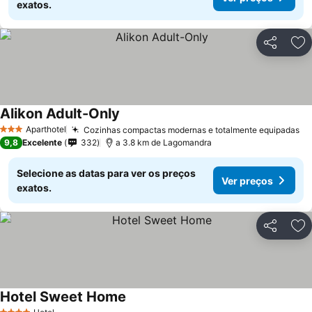
exatos.
Partilhar
Ad
Alikon Adult-Only
Aparthotel
Cozinhas compactas modernas e totalmente equipadas
3 Estrelas
9,8
Excelente
332
a 3.8 km de Lagomandra
Selecione as datas para ver os preços
Ver preços
exatos.
Partilhar
Ad
Hotel Sweet Home