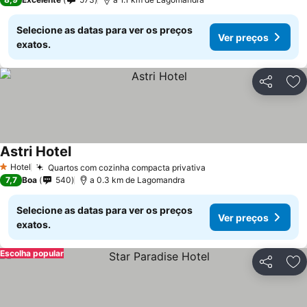
Selecione as datas para ver os preços
Ver preços
exatos.
Partilhar
Ad
Astri Hotel
Hotel
Quartos com cozinha compacta privativa
1 Estrelas
7,7
Boa
540
a 0.3 km de Lagomandra
Selecione as datas para ver os preços
Ver preços
exatos.
Escolha popular
Partilhar
Ad