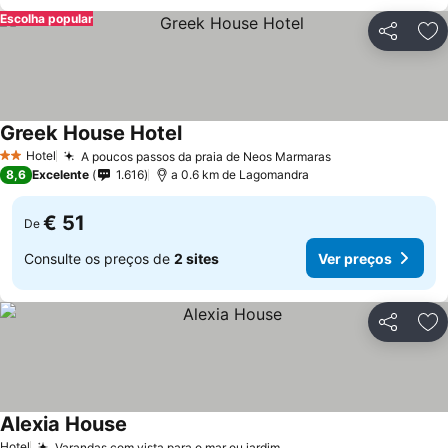
Escolha popular
Partilhar
Ad
Greek House Hotel
Hotel
A poucos passos da praia de Neos Marmaras
2 Estrelas
8,6
Excelente
1.616
a 0.6 km de Lagomandra
€ 51
De
Consulte os preços de
2 sites
Ver preços
Partilhar
Ad
Alexia House
Hotel
Varandas com vista para o mar ou jardim