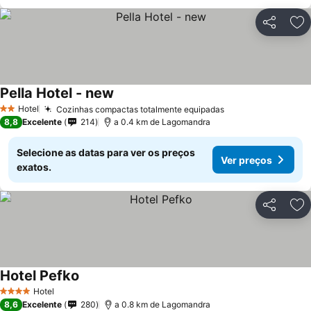
Partilhar
Ad
Pella Hotel - new
Hotel
Cozinhas compactas totalmente equipadas
2 Estrelas
8,8
Excelente
214
a 0.4 km de Lagomandra
Selecione as datas para ver os preços
Ver preços
exatos.
Partilhar
Ad
Hotel Pefko
Hotel
4 Estrelas
8,6
Excelente
280
a 0.8 km de Lagomandra