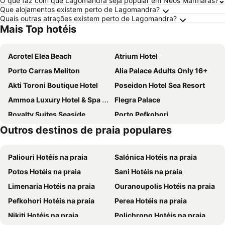
O que faz com que Lagomandra seja popular em Neos Marmaras?
Que alojamentos existem perto de Lagomandra?
Quais outras atrações existem perto de Lagomandra?
Mais Top hotéis
Acrotel Elea Beach
Atrium Hotel
Porto Carras Meliton
Alia Palace Adults Only 16+
Akti Toroni Boutique Hotel
Poseidon Hotel Sea Resort
Ammoa Luxury Hotel & Spa Resort
Flegra Palace
Royalty Suites Seaside
Porto Pefkohori
Outros destinos de praia populares
Lagomandra Hotel & Spa
Porto Koufo Hotel
Acrotel Athena Pallas
Antigoni Seaside Resort
Paliouri Hotéis na praia
Salónica Hotéis na praia
Caretta Village
Saint George
Potos Hotéis na praia
Sani Hotéis na praia
Porfi Beach Hotel
Hotel Rema
Limenaria Hotéis na praia
Ouranoupolis Hotéis na praia
Marabou Hotel
Kelyfos Hotel
Pefkohori Hotéis na praia
Perea Hotéis na praia
Hotel Petunia
Hotel Pontos
Nikiti Hotéis na praia
Polichrono Hotéis na praia
Agnes Deluxe Hotel
Toroni Blue Sea Hotel