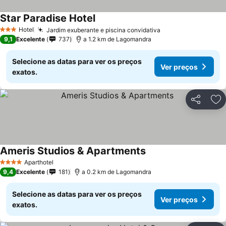
Star Paradise Hotel
Hotel
Jardim exuberante e piscina convidativa
3 Estrelas
9,1
Excelente
737
a 1.2 km de Lagomandra
Selecione as datas para ver os preços
Ver preços
exatos.
Partilhar
Ad
Ameris Studios & Apartments
Aparthotel
4 Estrelas
9,4
Excelente
181
a 0.2 km de Lagomandra
Selecione as datas para ver os preços
Ver preços
exatos.