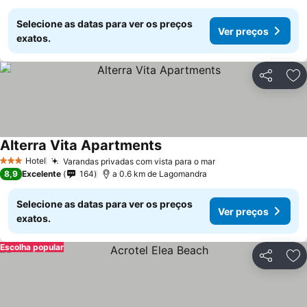
Selecione as datas para ver os preços
Ver preços
exatos.
Partilhar
Ad
Alterra Vita Apartments
Hotel
Varandas privadas com vista para o mar
3 Estrelas
8,9
Excelente
164
a 0.6 km de Lagomandra
Selecione as datas para ver os preços
Ver preços
exatos.
Escolha popular
Partilhar
Ad