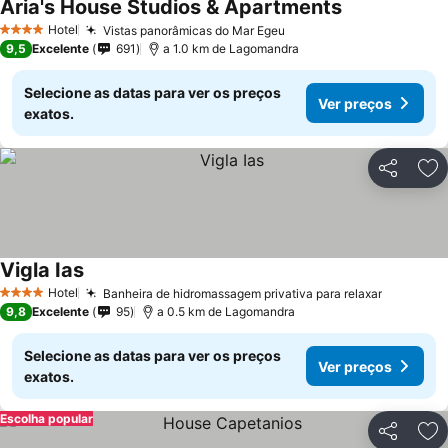
Aria's House Studios & Apartments
Hotel
Vistas panorâmicas do Mar Egeu
4 Estrelas
9,5
Excelente
691
a 1.0 km de Lagomandra
Selecione as datas para ver os preços
Ver preços
exatos.
Partilhar
Ad
Vigla Ias
Hotel
Banheira de hidromassagem privativa para relaxar
4 Estrelas
9,8
Excelente
95
a 0.5 km de Lagomandra
Selecione as datas para ver os preços
Ver preços
exatos.
Escolha popular
Partilhar
Ad