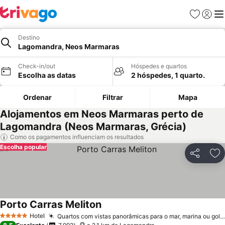
Favoritos
Iniciar
Me
Destino
Lagomandra, Neos Marmaras
Check-in/out
Hóspedes e quartos
Escolha as datas
2 hóspedes, 1 quarto.
Ordenar
Filtrar
Mapa
Alojamentos em Neos Marmaras perto de
Lagomandra (Neos Marmaras, Grécia)
Como os pagamentos influenciam os resultados
Escolha popular
Partilhar
Ad
Porto Carras Meliton
Hotel
Quartos com vistas panorâmicas para o mar, marina ou golfe
5 Estrelas