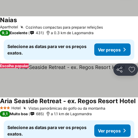
Naias
Aparthotel
Cozinhas compactas para preparar refeições
9,3
Excelente
431
a 0.3 km de Lagomandra
Selecione as datas para ver os preços
Ver preços
exatos.
Escolha popular
Partilhar
Ad
Aria Seaside Retreat - ex. Regos Resort Hotel
Hotel
Vistas panorâmicas do golfo ou da montanha
3 Estrelas
8,1
Muito boa
685
a 1.1 km de Lagomandra
Selecione as datas para ver os preços
Ver preços
exatos.