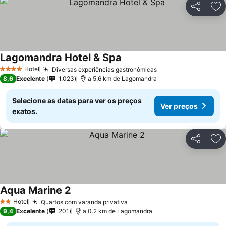
Partilhar
Ad
Lagomandra Hotel & Spa
Hotel
Diversas experiências gastronômicas
4 Estrelas
8,6
Excelente
1.023
a 5.6 km de Lagomandra
Selecione as datas para ver os preços
Ver preços
exatos.
Partilhar
Ad
Aqua Marine 2
Hotel
Quartos com varanda privativa
2 Estrelas
9,4
Excelente
201
a 0.2 km de Lagomandra