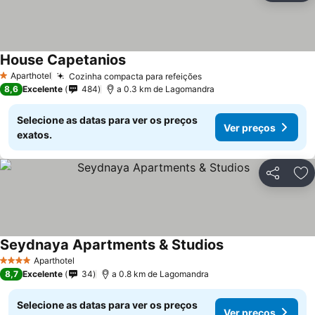
House Capetanios
Aparthotel
Cozinha compacta para refeições
1 Estrelas
8,6
Excelente
484
a 0.3 km de Lagomandra
Selecione as datas para ver os preços
Ver preços
exatos.
Partilhar
Ad
Seydnaya Apartments & Studios
Aparthotel
4 Estrelas
8,7
Excelente
34
a 0.8 km de Lagomandra
Selecione as datas para ver os preços
Ver preços