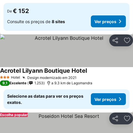
€ 152
De
Consulte os preços de
8 sites
Ver preços
Partilhar
Ad
Acrotel Lilyann Boutique Hotel
Hotel
Design modernizado em 2021
3 Estrelas
9,1
Excelente
1.253
a 9.3 km de Lagomandra
Selecione as datas para ver os preços
Ver preços
exatos.
Escolha popular
Partilhar
Ad