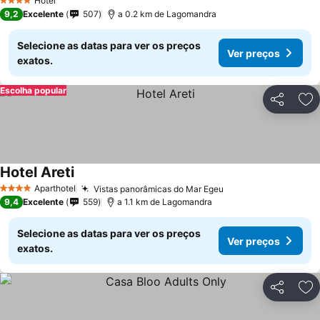
Hotel
4 Estrelas
9,2
Excelente
507
a 0.2 km de Lagomandra
Selecione as datas para ver os preços
Ver preços
exatos.
Escolha popular
Partilhar
Ad
Hotel Areti
Aparthotel
Vistas panorâmicas do Mar Egeu
4 Estrelas
9,4
Excelente
559
a 1.1 km de Lagomandra
Selecione as datas para ver os preços
Ver preços
exatos.
Partilhar
Ad