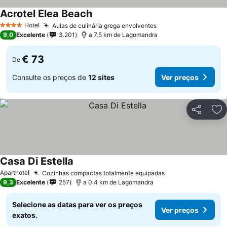
Acrotel Elea Beach
Hotel
Aulas de culinária grega envolventes
4 Estrelas
9,0
Excelente
3.201
a 7.5 km de Lagomandra
€ 73
De
Consulte os preços de
12 sites
Ver preços
Partilhar
Ad
Casa Di Estella
Aparthotel
Cozinhas compactas totalmente equipadas
9,3
Excelente
257
a 0.4 km de Lagomandra
Selecione as datas para ver os preços
Ver preços
exatos.