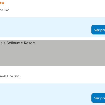
strelas
do Fiori
Ver pr
km de Lido Fiori
Ver pr