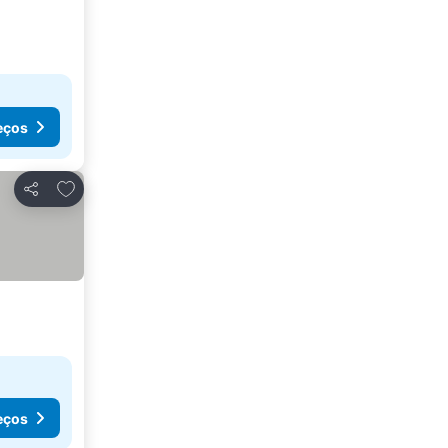
eços
Adicionar aos favoritos
Partilhar
eços