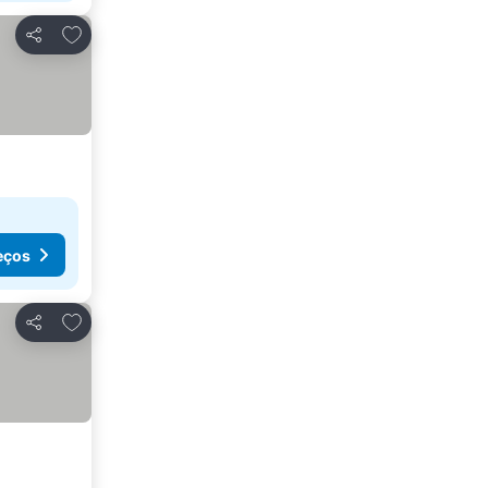
Adicionar aos favoritos
Partilhar
eços
Adicionar aos favoritos
Partilhar