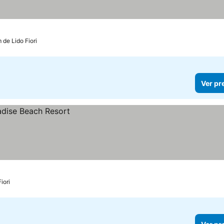
 de Lido Fiori
Ver pr
iori