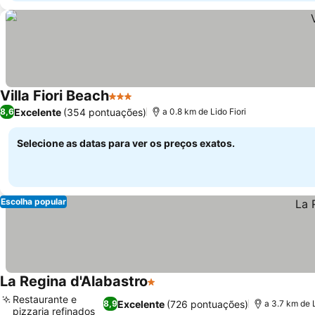
Villa Fiori Beach
3 Estrelas
Excelente
(354 pontuações)
8,6
a 0.8 km de Lido Fiori
Selecione as datas para ver os preços exatos.
Escolha popular
La Regina d'Alabastro
1 Estrelas
Restaurante e
Excelente
(726 pontuações)
8,9
a 3.7 km de L
pizzaria refinados