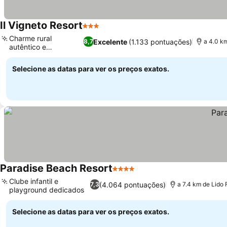
Il Vigneto Resort
3 Estrelas
Charme rural
Excelente
(1.133 pontuações)
8,7
a 4.0 km
autêntico e
tranquilidade
Selecione as datas para ver os preços exatos.
Paradise Beach Resort
4 Estrelas
Clube infantil e
(4.064 pontuações)
7,3
a 7.4 km de Lido F
playground dedicados
Selecione as datas para ver os preços exatos.