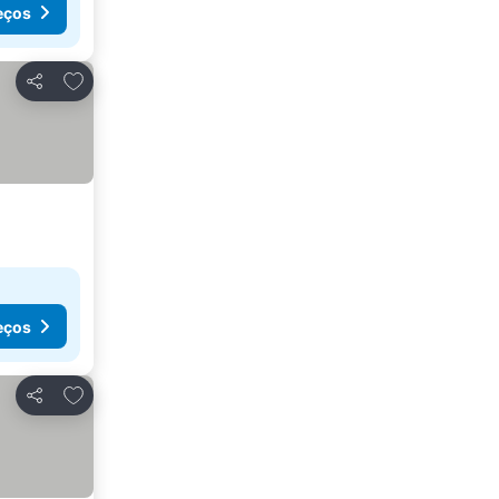
eços
Adicionar aos favoritos
Partilhar
eços
Adicionar aos favoritos
Partilhar