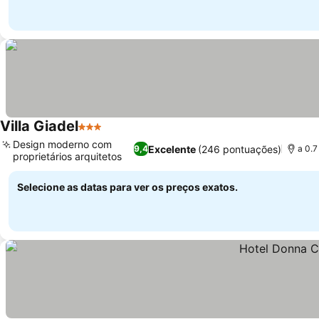
Villa Giadel
3 Estrelas
Design moderno com
Excelente
(246 pontuações)
9,4
a 0.7
proprietários arquitetos
Selecione as datas para ver os preços exatos.