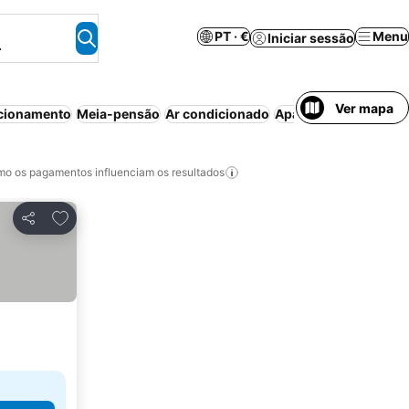
PT · €
Menu
Iniciar sessão
.
Ver mapa
cionamento
Meia-pensão
Ar condicionado
Aparthotel
Casa/apar
o os pagamentos influenciam os resultados
Adicionar aos favoritos
Partilhar