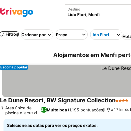
Destino
Filtros
Ordenar por
Preço
Lido Fiori
Hot
Alojamentos em Menfi perto 
Escolha popular
Le Dune Resort, BW Signature Collection
4 Estre
Área única de
Muito boa
(1.195 pontuações)
8,2
a 1.7 km de 
piscina e jacuzzi
Selecione as datas para ver os preços exatos.