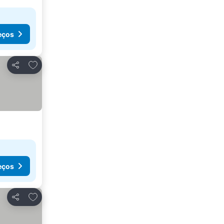
eços
Adicionar aos favoritos
Partilhar
eços
Adicionar aos favoritos
Partilhar