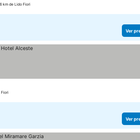
6 km de Lido Fiori
Ver pr
Fiori
Ver pr