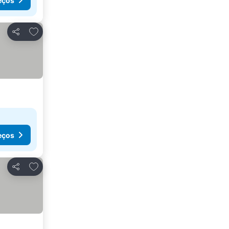
eços
Adicionar aos favoritos
Partilhar
eços
Adicionar aos favoritos
Partilhar