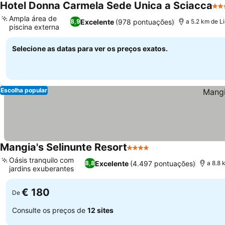
Hotel Donna Carmela Sede Unica a Sciacca
4 E
Ampla área de
Excelente
(978 pontuações)
8,9
a 5.2 km de Li
piscina externa
Selecione as datas para ver os preços exatos.
Escolha popular
Mangia's Selinunte Resort
4 Estrelas
Oásis tranquilo com
Excelente
(4.497 pontuações)
8,8
a 8.8 
jardins exuberantes
€ 180
De
Consulte os preços de
12 sites