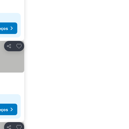
eços
Adicionar aos favoritos
Partilhar
eços
Adicionar aos favoritos