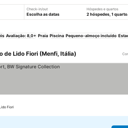
Check-in/out
Hóspedes e quartos
Escolha as datas
2 hóspedes, 1 quarto
éis
Avaliação: 8,0+
Praia
Piscina
Pequeno-almoço incluído
Esta
de Lido Fiori (Menfi, Itália)
Com
las
Lido Fiori