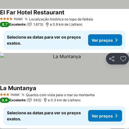
El Far Hotel Restaurant
Ver preços
Hotel
Localização histórica no topo da falésia
Ver preços
4 Estrelas
8,7
Excelente
1.673
a 0.9 km de Llafranc
Selecione as datas para ver os preços
Ver preços
exatos.
Partilhar
Ad
La Muntanya
Ver preços
Hotel
Quartos com vista para o mar ou montanha
Ver preços
3 Estrelas
8,6
Excelente
543
a 0.3 km de Llafranc
Selecione as datas para ver os preços
Ver preços
exatos.