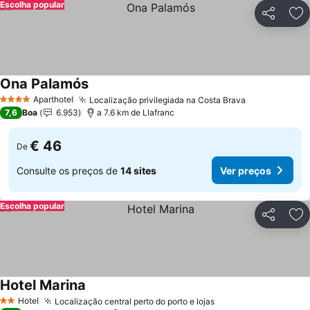
Escolha popular
Partilhar
Ad
Ona Palamós
Ver preços
Aparthotel
Localização privilegiada na Costa Brava
Ver preços
4 Estrelas
7,6
Boa
6.953
a 7.6 km de Llafranc
€ 46
De
Consulte os preços de
14 sites
Ver preços
Escolha popular
Partilhar
Ad
Hotel Marina
Ver preços
Hotel
Localização central perto do porto e lojas
Ver preços
2 Estrelas