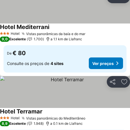
Partilhar
Ad
Hotel Mediterrani
Ver preços
Hotel
Vistas panorâmicas da baía e do mar
Ver preços
3 Estrelas
9,0
Excelente
1.700
a 1.1 km de Llafranc
€ 80
De
Consulte os preços de
4 sites
Ver preços
Partilhar
Ad
Hotel Terramar
Ver preços
Hotel
Vistas panorâmicas do Mediterrâneo
Ver preços
3 Estrelas
8,9
Excelente
1.948
a 0.1 km de Llafranc