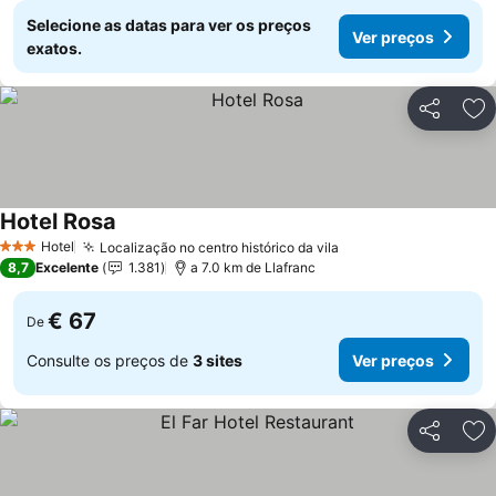
Selecione as datas para ver os preços
Ver preços
exatos.
Partilhar
Ad
Hotel Rosa
Ver preços
Hotel
Localização no centro histórico da vila
Ver preços
3 Estrelas
8,7
Excelente
1.381
a 7.0 km de Llafranc
€ 67
De
Consulte os preços de
3 sites
Ver preços
Partilhar
Ad