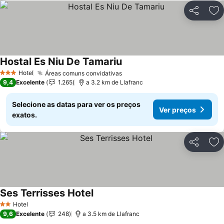
Partilhar
Ad
Hostal Es Niu De Tamariu
Ver preços
Hotel
Áreas comuns convidativas
Ver preços
3 Estrelas
9,4
Excelente
1.265
a 3.2 km de Llafranc
Selecione as datas para ver os preços
Ver preços
exatos.
Partilhar
Ad
Ses Terrisses Hotel
Ver preços
Hotel
2 Estrelas
9,6
Excelente
248
a 3.5 km de Llafranc