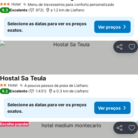
Ver preços
Hotel
Menu de travesseiros para conforto personalizado
Ver preço
3 Estrelas
9,3
Excelente
972
a 1.2 km de Llafranc
Selecione as datas para ver os preços
Ver preços
exatos.
Partilhar
Ad
Hostal Sa Teula
Ver preços
Hotel
A poucos passos da praia de Llafranc
Ver preços
2 Estrelas
9,2
Excelente
1.431
a 0.3 km de Llafranc
Selecione as datas para ver os preços
Ver preços
exatos.
Escolha popular
Partilhar
Ad