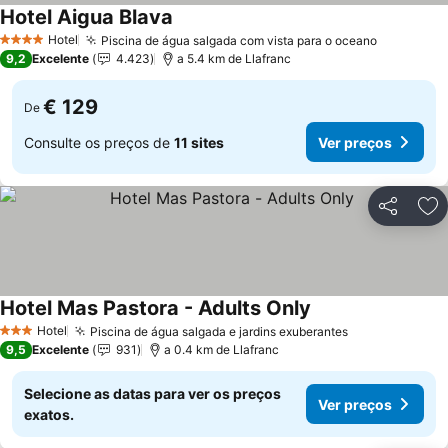
Hotel Aigua Blava
Ver preços
Hotel
Piscina de água salgada com vista para o oceano
Ver preç
4 Estrelas
9,2
Excelente
4.423
a 5.4 km de Llafranc
€ 129
De
Consulte os preços de
11 sites
Ver preços
Partilhar
Ad
Hotel Mas Pastora - Adults Only
Ver preços
Hotel
Piscina de água salgada e jardins exuberantes
Ver preços
3 Estrelas
9,5
Excelente
931
a 0.4 km de Llafranc
Selecione as datas para ver os preços
Ver preços
exatos.