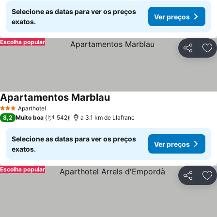
Selecione as datas para ver os preços
Ver preços
exatos.
Escolha popular
Partilhar
Ad
Apartamentos Marblau
Ver preços
Aparthotel
3 Estrelas
8,2
Muito boa
542
a 3.1 km de Llafranc
Selecione as datas para ver os preços
Ver preços
exatos.
Escolha popular
Partilhar
Ad