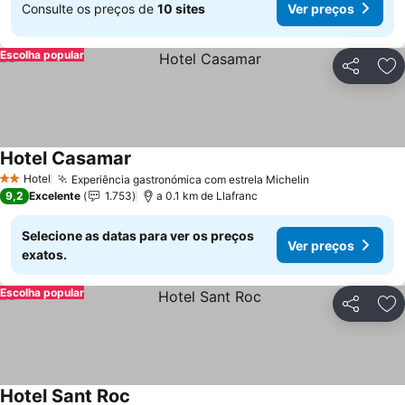
Consulte os preços de
10 sites
Ver preços
Escolha popular
Partilhar
Ad
Hotel Casamar
Ver preços
Hotel
Experiência gastronómica com estrela Michelin
Ver preços
2 Estrelas
9,2
Excelente
1.753
a 0.1 km de Llafranc
Selecione as datas para ver os preços
Ver preços
exatos.
Escolha popular
Partilhar
Ad
Hotel Sant Roc