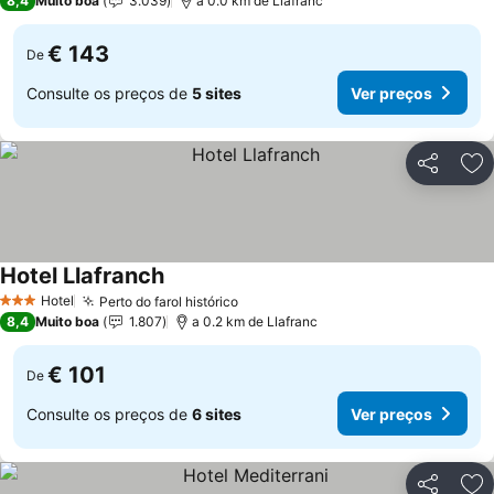
8,4
Muito boa
3.039
a 0.0 km de Llafranc
€ 143
De
Consulte os preços de
5 sites
Ver preços
Partilhar
Ad
Hotel Llafranch
Ver preços
Hotel
Perto do farol histórico
Ver preços
3 Estrelas
8,4
Muito boa
1.807
a 0.2 km de Llafranc
€ 101
De
Consulte os preços de
6 sites
Ver preços