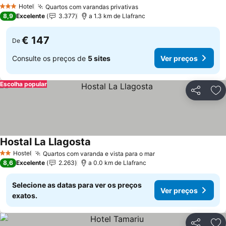
Ver preços
Hotel
Quartos com varandas privativas
Ver preços
3 Estrelas
8,9
Excelente
3.377
a 1.3 km de Llafranc
€ 147
De
Consulte os preços de
5 sites
Ver preços
Escolha popular
Partilhar
Ad
Hostal La Llagosta
Ver preços
Hostel
Quartos com varanda e vista para o mar
Ver preços
2 Estrelas
8,6
Excelente
2.263
a 0.0 km de Llafranc
Selecione as datas para ver os preços
Ver preços
exatos.