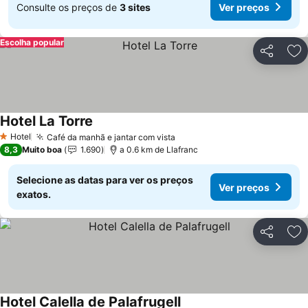
Consulte os preços de
3 sites
Ver preços
Escolha popular
Partilhar
Ad
Hotel La Torre
Ver preços
Hotel
Café da manhã e jantar com vista
Ver preços
1 Estrelas
8,3
Muito boa
1.690
a 0.6 km de Llafranc
Selecione as datas para ver os preços
Ver preços
exatos.
Partilhar
Ad
Hotel Calella de Palafrugell