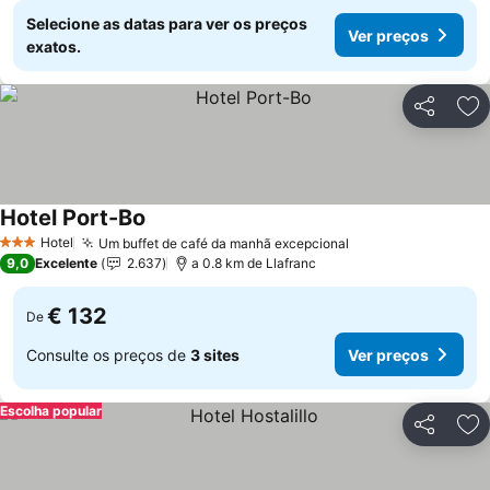
Selecione as datas para ver os preços
Ver preços
exatos.
Partilhar
Ad
Hotel Port-Bo
Ver preços
Hotel
Um buffet de café da manhã excepcional
Ver preços
3 Estrelas
9,0
Excelente
2.637
a 0.8 km de Llafranc
€ 132
De
Consulte os preços de
3 sites
Ver preços
Escolha popular
Partilhar
Ad