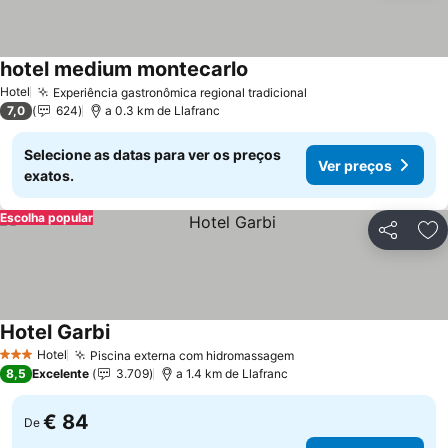
hotel medium montecarlo
Ver preços
Hotel
Experiência gastronômica regional tradicional
Ver preços
7,0
624
a 0.3 km de Llafranc
Selecione as datas para ver os preços
Ver preços
exatos.
Escolha popular
Partilhar
Ad
Hotel Garbi
Ver preços
Hotel
Piscina externa com hidromassagem
Ver preços
3 Estrelas
8,5
Excelente
3.709
a 1.4 km de Llafranc
€ 84
De