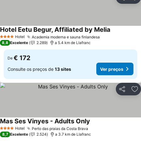
Partilhar
Ad
Hotel Eetu Begur, Affiliated by Melia
Ver preços
Hotel
Academia moderna e sauna finlandesa
Ver preços
4 Estrelas
8,8
Excelente
2.289
a 5.4 km de Llafranc
€ 172
De
Consulte os preços de
13 sites
Ver preços
Partilhar
Ad
Mas Ses Vinyes - Adults Only
Ver preços
Hotel
Perto das praias da Costa Brava
Ver preços
4 Estrelas
8,7
Excelente
2.524
a 3.7 km de Llafranc