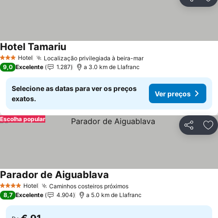
Partilhar
Ad
Hotel Tamariu
Ver preços
Hotel
Localização privilegiada à beira-mar
Ver preços
3 Estrelas
9,0
Excelente
1.287
a 3.0 km de Llafranc
Selecione as datas para ver os preços
Ver preços
exatos.
Escolha popular
Partilhar
Ad
Parador de Aiguablava
Ver preços
Hotel
Caminhos costeiros próximos
Ver preços
4 Estrelas
8,7
Excelente
4.904
a 5.0 km de Llafranc