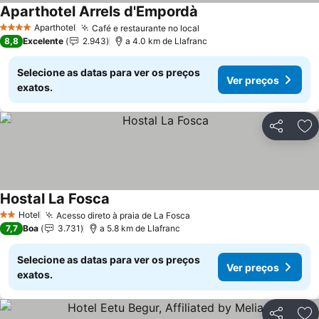
Aparthotel Arrels d'Empordà
Ver preços
Aparthotel
Café e restaurante no local
Ver preços
4 Estrelas
8,8
Excelente
2.943
a 4.0 km de Llafranc
Selecione as datas para ver os preços
Ver preços
exatos.
Partilhar
Ad
Hostal La Fosca
Ver preços
Hotel
Acesso direto à praia de La Fosca
Ver preços
2 Estrelas
7,7
Boa
3.731
a 5.8 km de Llafranc
Selecione as datas para ver os preços
Ver preços
exatos.