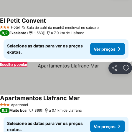
El Petit Convent
Ver preços
Hotel
Sala de café da manhã medieval no subsolo
Ver preços
3 Estrelas
9,2
Excelente
1.563
a 7.0 km de Llafranc
Selecione as datas para ver os preços
Ver preços
exatos.
Escolha popular
Partilhar
Ad
Apartamentos Llafranc Mar
Ver preços
Aparthotel
3 Estrelas
8,2
Muito boa
399
a 0.1 km de Llafranc
Selecione as datas para ver os preços
Ver preços
exatos.