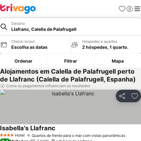
Favoritos
Iniciar
Me
Destino
Llafranc, Calella de Palafrugell
Check-in/out
Hóspedes e quartos
Escolha as datas
2 hóspedes, 1 quarto.
Ordenar
Filtrar
Mapa
Alojamentos em Calella de Palafrugell perto
de Llafranc (Calella de Palafrugell, Espanha)
Como os pagamentos influenciam os resultados
Partilhar
Ad
Isabella's Llafranc
Ver preços
Hotel
Quartos de frente para o mar com vistas panorâmicas
Ver pr
4 Estrelas