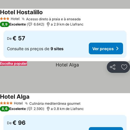
Hotel Hostalillo
Ver preços
Hotel
Acesso direto à praia e à enseada
Ver preços
3 Estrelas
8,9
Excelente
6.642
a 2.9 km de Llafranc
€ 57
De
Consulte os preços de
9 sites
Ver preços
Escolha popular
Partilhar
Ad
Hotel Alga
Ver preços
Hotel
Culinária mediterrânea gourmet
Ver preços
4 Estrelas
8,6
Excelente
2.590
a 0.8 km de Llafranc
€ 96
De