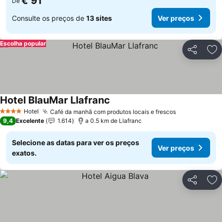
€ 91
De
Consulte os preços de
13 sites
Ver preços
Escolha popular
Partilhar
Ad
Hotel BlauMar Llafranc
Ver preços
Hotel
Café da manhã com produtos locais e frescos
Ver preços
4 Estrelas
9,4
Excelente
1.614
a 0.5 km de Llafranc
Selecione as datas para ver os preços
Ver preços
exatos.
Partilhar
Ad