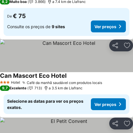
8,2
Muito boa
3.866
a 7.4 km de Llafranc
€ 75
De
Consulte os preços de
9 sites
Ver preços
Partilhar
Ad
Can Mascort Eco Hotel
Ver preços
Hotel
Café da manhã saudável com produtos locais
Ver preços
3 Estrelas
9,7
Excelente
713
a 3.5 km de Llafranc
Selecione as datas para ver os preços
Ver preços
exatos.
Partilhar
Ad