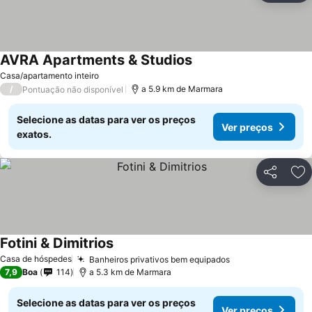
AVRA Apartments & Studios
Ver preços
Casa/apartamento inteiro
/
a 5.9 km de Marmara
Pontuação não disponível
Selecione as datas para ver os preços
Ver preços
exatos.
Partilhar
Ad
Fotini & Dimitrios
Ver preços
Casa de hóspedes
Banheiros privativos bem equipados
Ver preços
7,9
Boa
114
a 5.3 km de Marmara
Selecione as datas para ver os preços
Ver preços