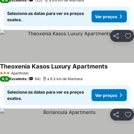
8,6
Excelente
123
a 6.6 km de Marmara
Selecione as datas para ver os preços
Ver preços
exatos.
Partilhar
Ad
Theoxenia Kasos Luxury Apartments
Ver preços
Aparthotel
3 Estrelas
9,0
Excelente
64
a 6.3 km de Marmara
Selecione as datas para ver os preços
Ver preços
exatos.
Partilhar
Ad