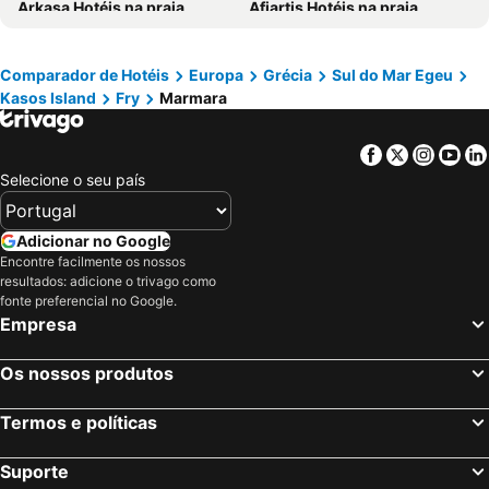
Arkasa Hotéis na praia
Afiartis Hotéis na praia
Diafani Hotéis na praia
Fry Hotéis na praia
Kyra Panagia Hotéis na praia
Comparador de Hotéis
Europa
Grécia
Sul do Mar Egeu
Kasos Island
Fry
Marmara
Facebook
Twitter
Insta
Yo
Selecione o seu país
Adicionar no Google
Encontre facilmente os nossos
resultados: adicione o trivago como
fonte preferencial no Google.
Empresa
Os nossos produtos
Termos e políticas
Suporte