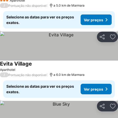
Aparthotel
3 Estrelas
/
a 5.0 km de Marmara
Pontuação não disponível
Selecione as datas para ver os preços
Ver preços
exatos.
Partilhar
Ad
Evita Village
Ver preços
Aparthotel
/
a 6.0 km de Marmara
Pontuação não disponível
Selecione as datas para ver os preços
Ver preços
exatos.
Partilhar
Ad