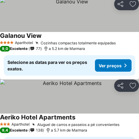
Partilhar
Ad
Galanou View
Ver preços
Aparthotel
Cozinhas compactas totalmente equipadas
Ver preço
4 Estrelas
9,0
Excelente
77
a 5.2 km de Marmara
Selecione as datas para ver os preços
Ver preços
exatos.
Partilhar
Ad
Aeriko Hotel Apartments
Ver preços
Aparthotel
Aluguel de carros e passeios a pé convenientes
Ver pre
3 Estrelas
9,4
Excelente
138
a 5.7 km de Marmara