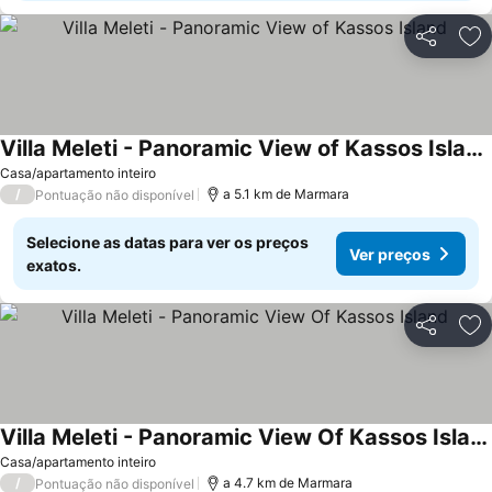
Partilhar
Ad
Villa Meleti - Panoramic View of Kassos Island
Ver preços
Casa/apartamento inteiro
/
a 5.1 km de Marmara
Pontuação não disponível
Selecione as datas para ver os preços
Ver preços
exatos.
Partilhar
Ad
Villa Meleti - Panoramic View Of Kassos Island
Ver preços
Casa/apartamento inteiro
/
a 4.7 km de Marmara
Pontuação não disponível