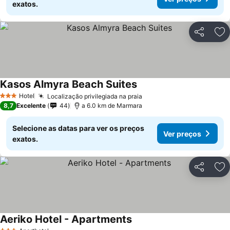
exatos.
Partilhar
Ad
Kasos Almyra Beach Suites
Ver preços
Hotel
Localização privilegiada na praia
Ver preços
3 Estrelas
8,7
Excelente
44
a 6.0 km de Marmara
Selecione as datas para ver os preços
Ver preços
exatos.
Partilhar
Ad
Aeriko Hotel - Apartments
Ver preços