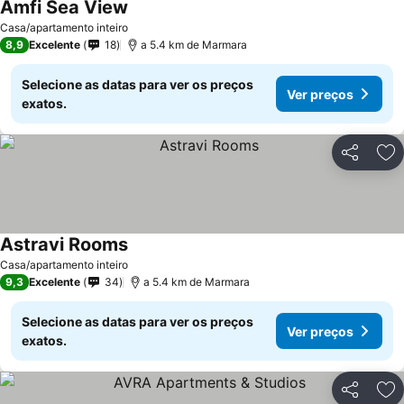
Amfi Sea View
Ver preços
Casa/apartamento inteiro
8,9
Excelente
18
a 5.4 km de Marmara
Selecione as datas para ver os preços
Ver preços
exatos.
Partilhar
Ad
Astravi Rooms
Ver preços
Casa/apartamento inteiro
9,3
Excelente
34
a 5.4 km de Marmara
Selecione as datas para ver os preços
Ver preços
exatos.
Partilhar
Ad