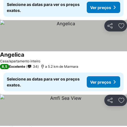
Selecione as datas para ver os preços
Ver preços
exatos.
Partilhar
Ad
Angelica
Ver preços
Casa/apartamento inteiro
8,5
Excelente
34
a 5.2 km de Marmara
Selecione as datas para ver os preços
Ver preços
exatos.
Partilhar
Ad