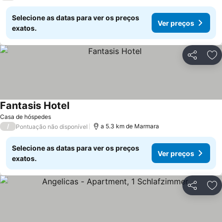
Selecione as datas para ver os preços
Ver preços
exatos.
Partilhar
Ad
Fantasis Hotel
Ver preços
Casa de hóspedes
/
a 5.3 km de Marmara
Pontuação não disponível
Selecione as datas para ver os preços
Ver preços
exatos.
Partilhar
Ad