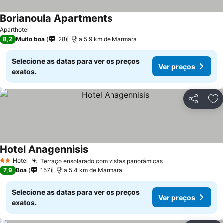
Borianoula Apartments
Ver preços
Aparthotel
8,2
Muito boa
28
a 5.9 km de Marmara
Selecione as datas para ver os preços
Ver preços
exatos.
Partilhar
Ad
Hotel Anagennisis
Ver preços
Hotel
Terraço ensolarado com vistas panorâmicas
Ver preços
2 Estrelas
7,9
Boa
157
a 5.4 km de Marmara
Selecione as datas para ver os preços
Ver preços
exatos.