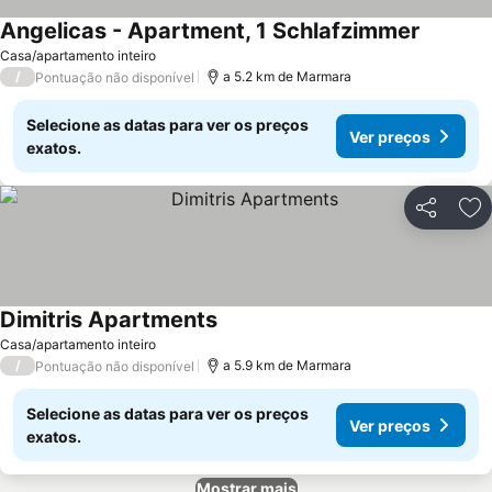
Angelicas - Apartment, 1 Schlafzimmer
Ver preç
Casa/apartamento inteiro
/
a 5.2 km de Marmara
Pontuação não disponível
Selecione as datas para ver os preços
Ver preços
exatos.
Partilhar
Ad
Dimitris Apartments
Ver preços
Casa/apartamento inteiro
/
a 5.9 km de Marmara
Pontuação não disponível
Selecione as datas para ver os preços
Ver preços
exatos.
Mostrar mais