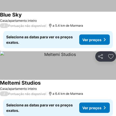
Blue Sky
Ver preços
Casa/apartamento inteiro
/
a 5.4 km de Marmara
Pontuação não disponível
Selecione as datas para ver os preços
Ver preços
exatos.
Partilhar
Ad
Meltemi Studios
Ver preços
Casa/apartamento inteiro
/
a 6.4 km de Marmara
Pontuação não disponível
Selecione as datas para ver os preços
Ver preços
exatos.