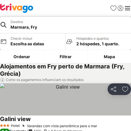
Favoritos
Iniciar
Me
Destino
Marmara, Fry
Check-in/out
Hóspedes e quartos
Escolha as datas
2 hóspedes, 1 quarto.
Ordenar
Filtrar
Mapa
Alojamentos em Fry perto de Marmara (Fry,
Grécia)
Como os pagamentos influenciam os resultados
Partilhar
Ad
Galini view
Ver preços
Hotel
Varandas com vista panorâmica para o mar
Ver preços
3 Estrelas