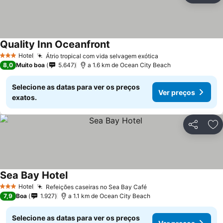
Quality Inn Oceanfront
Ver preços
Hotel
Átrio tropical com vida selvagem exótica
Ver preços
3 Estrelas
8,0
Muito boa
5.647
a 1.6 km de Ocean City Beach
Selecione as datas para ver os preços
Ver preços
exatos.
Partilhar
Ad
Sea Bay Hotel
Ver preços
Hotel
Refeições caseiras no Sea Bay Café
Ver preços
3 Estrelas
7,9
Boa
1.927
a 1.1 km de Ocean City Beach
Selecione as datas para ver os preços