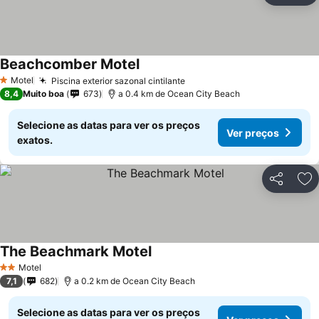
Beachcomber Motel
Ver preços
Motel
Piscina exterior sazonal cintilante
Ver preços
1 Estrelas
8,4
Muito boa
673
a 0.4 km de Ocean City Beach
Selecione as datas para ver os preços
Ver preços
exatos.
Partilhar
Ad
The Beachmark Motel
Ver preços
Motel
2 Estrelas
7,1
682
a 0.2 km de Ocean City Beach
Selecione as datas para ver os preços