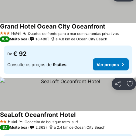
Grand Hotel Ocean City Oceanfront
Ver preços
Hotel
Quartos de frente para o mar com varandas privativas
Ver pre
3 Estrelas
8,4
Muito boa
18.480
a 4.8 km de Ocean City Beach
€ 92
De
Consulte os preços de
9 sites
Ver preços
Partilhar
Ad
SeaLoft Oceanfront Hotel
Ver preços
Hotel
Conceito de boutique retro-surf
Ver preços
2 Estrelas
8,1
Muito boa
2.363
a 2.4 km de Ocean City Beach