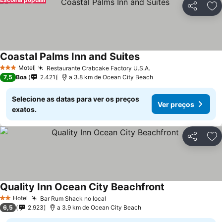
Partilhar
Ad
Coastal Palms Inn and Suites
Ver preços
Motel
Restaurante Crabcake Factory U.S.A.
Ver preços
3 Estrelas
7,5
Boa
2.421
a 3.8 km de Ocean City Beach
Selecione as datas para ver os preços
Ver preços
exatos.
Partilhar
Ad
Quality Inn Ocean City Beachfront
Ver preços
Hotel
Bar Rum Shack no local
Ver preços
2 Estrelas
6,5
2.923
a 3.9 km de Ocean City Beach