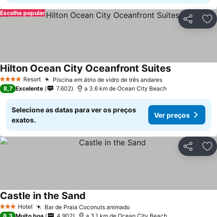
Escolha popular
Partilhar
Ad
Hilton Ocean City Oceanfront Suites
Ver preços
Resort
Piscina em átrio de vidro de três andares
Ver preços
4 Estrelas
8,7
Excelente
7.602
a 3.6 km de Ocean City Beach
Selecione as datas para ver os preços
Ver preços
exatos.
Partilhar
Ad
Castle in the Sand
Ver preços
Hotel
Bar de Praia Coconuts animado
Ver preços
3 Estrelas
8,3
Muito boa
4.902
a 3.1 km de Ocean City Beach