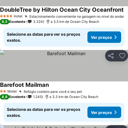
DoubleTree by Hilton Ocean City Oceanfront
V
Hotel
Estacionamento conveniente na garagem no nível do andar
V
4 Estrelas
8,5
Excelente
3.324
a 3.5 km de Ocean City Beach
Selecione as datas para ver os preços
Ver preços
exatos.
Partilhar
Ad
Barefoot Mailman
Ver preços
Motel
Refúgio costeiro para você e seu pet
Ver preços
2 Estrelas
8,8
Excelente
1.245
a 3.3 km de Ocean City Beach
Selecione as datas para ver os preços
Ver preços
exatos.