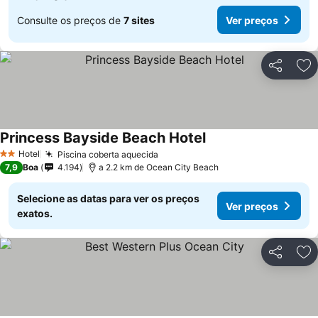
Consulte os preços de
7 sites
Ver preços
Partilhar
Ad
Princess Bayside Beach Hotel
Ver preços
Hotel
Piscina coberta aquecida
Ver preços
2 Estrelas
7,9
Boa
4.194
a 2.2 km de Ocean City Beach
Selecione as datas para ver os preços
Ver preços
exatos.
Partilhar
Ad