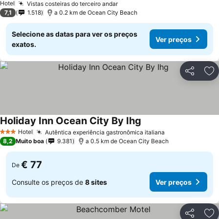
Hotel
Vistas costeiras do terceiro andar
Ver preços
7,1
1.518
a 0.2 km de Ocean City Beach
Selecione as datas para ver os preços
Ver preços
exatos.
Partilhar
Ad
Holiday Inn Ocean City By Ihg
Ver preços
Hotel
Autêntica experiência gastronômica italiana
Ver preços
3 Estrelas
8,2
Muito boa
9.381
a 0.5 km de Ocean City Beach
€ 77
De
Consulte os preços de
8 sites
Ver preços
Partilhar
Ad