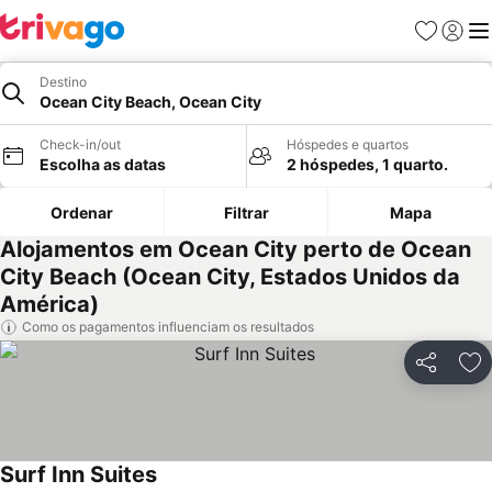
Favoritos
Iniciar
Me
Destino
Ocean City Beach, Ocean City
Check-in/out
Hóspedes e quartos
Escolha as datas
2 hóspedes, 1 quarto.
Ordenar
Filtrar
Mapa
Alojamentos em Ocean City perto de Ocean
City Beach (Ocean City, Estados Unidos da
América)
Como os pagamentos influenciam os resultados
Partilhar
Ad
Surf Inn Suites
Ver preços