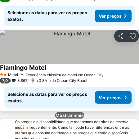
Selecione as datas para ver os preços
Ver preços
exatos.
Partilhar
Ad
Flamingo Motel
Ver preços
Motel
Experiência clássica de motel em Ocean City
Ver preços
2 Estrelas
7,0
3.862
a 3.8 km de Ocean City Beach
Selecione as datas para ver os preços
Ver preços
exatos.
Mostrar mais
Os preços e a disponibilidade que recebemos dos sites de reserva
mudam frequentemente. Como tal, pode haver diferenças entre as
ofertas que consulta no trivago e os preços que estão disponíveis
nos sites de reserva.