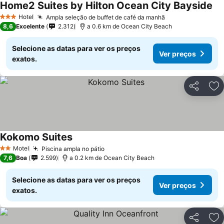
Home2 Suites by Hilton Ocean City Bayside
Ve
Hotel
Ampla seleção de buffet de café da manhã
Ver preços
3 Estrelas
8,6
Excelente
2.312
a 0.6 km de Ocean City Beach
Selecione as datas para ver os preços
Ver preços
exatos.
Partilhar
Ad
Kokomo Suites
Ver preços
Motel
Piscina ampla no pátio
Ver preços
2 Estrelas
7,6
Boa
2.599
a 0.2 km de Ocean City Beach
Selecione as datas para ver os preços
Ver preços
exatos.
Partilhar
Ad