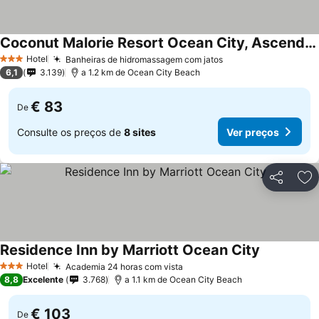
Coconut Malorie Resort Ocean City, Ascend Collection Hotel
Ver preços
Hotel
Banheiras de hidromassagem com jatos
Ver preços
3 Estrelas
6,1
3.139
a 1.2 km de Ocean City Beach
€ 83
De
Consulte os preços de
8 sites
Ver preços
Partilhar
Ad
Residence Inn by Marriott Ocean City
Ver preços
Hotel
Academia 24 horas com vista
Ver preços
3 Estrelas
8,8
Excelente
3.768
a 1.1 km de Ocean City Beach
€ 103
De