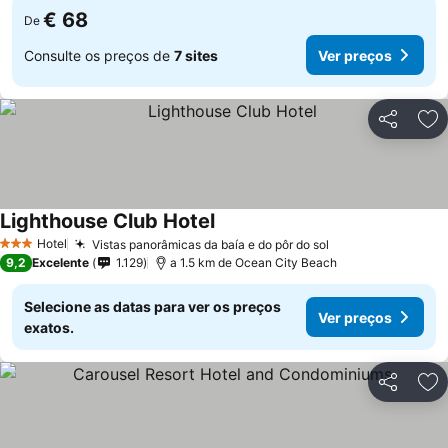
€ 68
De
Consulte os preços de
7 sites
Ver preços
Partilhar
Ad
Lighthouse Club Hotel
Ver preços
Hotel
Vistas panorâmicas da baía e do pôr do sol
Ver preços
3 Estrelas
9,2
Excelente
1.129
a 1.5 km de Ocean City Beach
Selecione as datas para ver os preços
Ver preços
exatos.
Partilhar
Ad