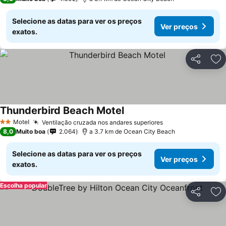
Selecione as datas para ver os preços
Ver preços
exatos.
Partilhar
Ad
Thunderbird Beach Motel
Ver preços
Motel
Ventilação cruzada nos andares superiores
Ver preços
2 Estrelas
8,0
Muito boa
2.064
a 3.7 km de Ocean City Beach
Selecione as datas para ver os preços
Ver preços
exatos.
Escolha popular
Partilhar
Ad