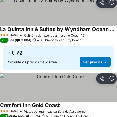
Partilhar
Ad
La Quinta Inn & Suites by Wyndham Ocean City
Ver preços
Hotel
Culinária da fazenda à mesa no Ocean 13
Ver preços
3 Estrelas
7,5
Boa
3.084
a 3.6 km de Ocean City Beach
€ 72
De
Consulte os preços de
7 sites
Ver preços
Partilhar
Ad
Comfort Inn Gold Coast
Ver preços
Hotel
Vistas panorâmicas da Baía de Assawoman
Ver preços
3 Estrelas
8,0
Muito boa
3.275
a 3.0 km de Ocean City Beach