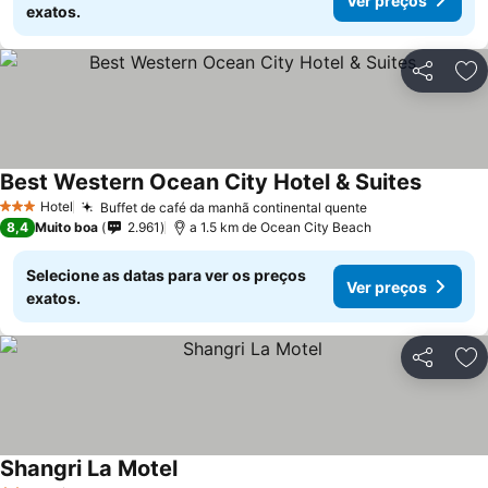
Ver preços
exatos.
Partilhar
Ad
Best Western Ocean City Hotel & Suites
Ver pre
Hotel
Buffet de café da manhã continental quente
Ver preços
3 Estrelas
8,4
Muito boa
2.961
a 1.5 km de Ocean City Beach
Selecione as datas para ver os preços
Ver preços
exatos.
Partilhar
Ad
Shangri La Motel
Ver preços