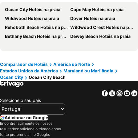
Ocean City Hotéis na praia
Cape May Hotéis na praia
Wildwood Hotéis na praia
Dover Hotéis na praia
Rehoboth Beach Hotéis na praia
Wildwood Crest Hotéis na praia
Bethany Beach Hotéis na praia
Dewey Beach Hotéis na praia
Comparador de Hotéis
América do Norte
Estados Unidos da América
Maryland ou Marilândia
Ocean City
Ocean City Beach
Facebook
Twitter
Insta
Yo
Selecione o seu país
Adicionar no Google
Encontre facilmente os nossos
resultados: adicione o trivago como
fonte preferencial no Google.