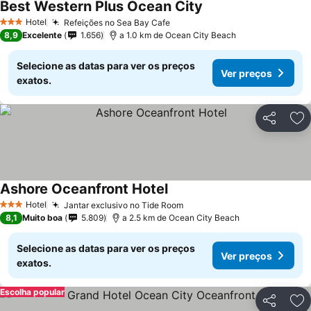
Best Western Plus Ocean City
Ver preços
Hotel
Refeições no Sea Bay Cafe
Ver preços
3 Estrelas
8,9
Excelente
1.656
a 1.0 km de Ocean City Beach
Selecione as datas para ver os preços
Ver preços
exatos.
Partilhar
Ad
Ashore Oceanfront Hotel
Ver preços
Hotel
Jantar exclusivo no Tide Room
Ver preços
3 Estrelas
8,1
Muito boa
5.809
a 2.5 km de Ocean City Beach
Selecione as datas para ver os preços
Ver preços
exatos.
Escolha popular
Partilhar
Ad