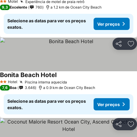
Motel
Experiência de motel de praia retrô
Ver preços
2 Estrelas
9,3
Excelente
760
a 1.2 km de Ocean City Beach
Selecione as datas para ver os preços
Ver preços
exatos.
Partilhar
Ad
Bonita Beach Hotel
Ver preços
Hotel
Piscina interna aquecida
Ver preços
2 Estrelas
7,6
Boa
3.646
a 0.9 km de Ocean City Beach
Selecione as datas para ver os preços
Ver preços
exatos.
Partilhar
Ad