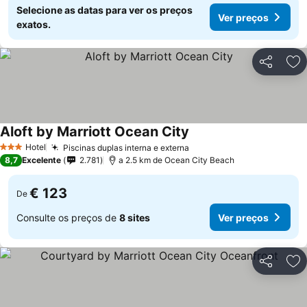
Selecione as datas para ver os preços
Ver preços
exatos.
Partilhar
Ad
Aloft by Marriott Ocean City
Ver preços
Hotel
Piscinas duplas interna e externa
Ver preços
3 Estrelas
8,7
Excelente
2.781
a 2.5 km de Ocean City Beach
€ 123
De
Consulte os preços de
8 sites
Ver preços
Partilhar
Ad