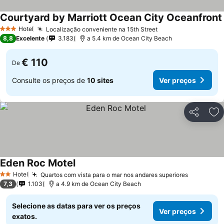
Courtyard by Marriott Ocean City Oceanfront
Hotel
Localização conveniente na 15th Street
Ver preços
3 Estrelas
8,8
Excelente
3.183
a 5.4 km de Ocean City Beach
€ 110
De
Consulte os preços de
10 sites
Ver preços
Partilhar
Ad
Eden Roc Motel
Ver preços
Hotel
Quartos com vista para o mar nos andares superiores
Ver preç
2 Estrelas
7,3
1.103
a 4.9 km de Ocean City Beach
Selecione as datas para ver os preços
Ver preços
exatos.