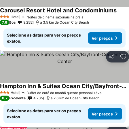
Carousel Resort Hotel and Condominiums
Ver p
Hotel
Noites de cinema sazonais na praia
Ver preços
3 Estrelas
7,6
Boa
9.255
a 3.5 km de Ocean City Beach
Selecione as datas para ver os preços
Ver preços
exatos.
Partilhar
Ad
Hampton Inn & Suites Ocean City/Bayfront-Convention Center
Ver preços
Hotel
Buffet de café da manhã quente personalizável
Ver preços
3 Estrelas
8,7
Excelente
4.735
a 2.6 km de Ocean City Beach
Selecione as datas para ver os preços
Ver preços
exatos.
Escolha popular