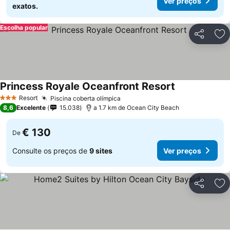
Ver preços
exatos.
Escolha popular
Partilhar
Ad
Princess Royale Oceanfront Resort
Ver preços
Resort
Piscina coberta olímpica
Ver preços
3 Estrelas
8,6
Excelente
15.038
a 1.7 km de Ocean City Beach
€ 130
De
Consulte os preços de
9 sites
Ver preços
Partilhar
Ad