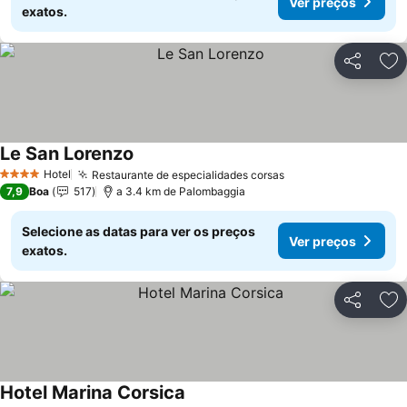
Ver preços
exatos.
Partilhar
Ad
Le San Lorenzo
Ver preços
Hotel
Restaurante de especialidades corsas
Ver preços
4 Estrelas
7,9
Boa
517
a 3.4 km de Palombaggia
Selecione as datas para ver os preços
Ver preços
exatos.
Partilhar
Ad
Hotel Marina Corsica
Ver preços