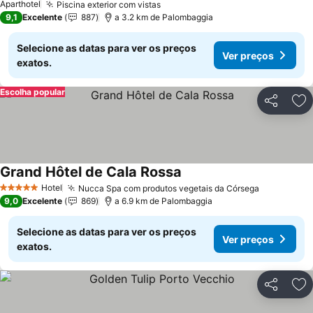
Aparthotel
Piscina exterior com vistas
Ver preços
9,1
Excelente
887
a 3.2 km de Palombaggia
Selecione as datas para ver os preços
Ver preços
exatos.
Escolha popular
Partilhar
Ad
Grand Hôtel de Cala Rossa
Ver preços
Hotel
Nucca Spa com produtos vegetais da Córsega
Ver preço
5 Estrelas
9,0
Excelente
869
a 6.9 km de Palombaggia
Selecione as datas para ver os preços
Ver preços
exatos.
Partilhar
Ad