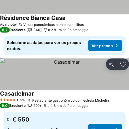
Résidence Bianca Casa
Ver preços
Aparthotel
Vistas panorâmicas para o mar e ilhas
Ver preços
8,7
Excelente
340
a 2.8 km de Palombaggia
Selecione as datas para ver os preços
Ver preços
exatos.
Partilhar
Ad
Casadelmar
Ver preços
Hotel
Restaurante gastronômico com estrela Michelin
Ver preç
5 Estrelas
9,0
Excelente
690
a 4.3 km de Palombaggia
€ 550
De