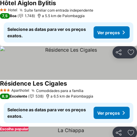
Hôtel Aiglon Bylitis
Ver preços
Hotel
Suíte familiar com entrada independente
Ver preços
2 Estrelas
7,5
Boa
1.748
a 5.5 km de Palombaggia
Selecione as datas para ver os preços
Ver preços
exatos.
Partilhar
Ad
Résidence Les Cigales
Ver preços
Aparthotel
Comodidades para a família
Ver preços
3 Estrelas
8,9
Excelente
538
a 6.5 km de Palombaggia
Selecione as datas para ver os preços
Ver preços
exatos.
Escolha popular
Partilhar
Ad