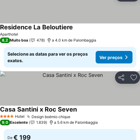
Residence La Beloutiere
Ver preços
Aparthotel
8,2
Muito boa
478
a 4.0 km de Palombaggia
Selecione as datas para ver os preços
Ver preços
exatos.
Partilhar
Ad
Casa Santini x Roc Seven
Ver preços
Hotel
Design boémio chique
Ver preços
4 Estrelas
9,0
Excelente
1.839
a 5.6 km de Palombaggia
€ 199
De