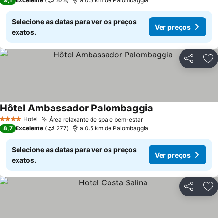
9,1
Excelente
828
a 0.8 km de Palombaggia
Selecione as datas para ver os preços
Ver preços
exatos.
Partilhar
Ad
Hôtel Ambassador Palombaggia
Ver preços
Hotel
Área relaxante de spa e bem-estar
Ver preços
4 Estrelas
8,7
Excelente
277
a 0.5 km de Palombaggia
Selecione as datas para ver os preços
Ver preços
exatos.
Partilhar
Ad