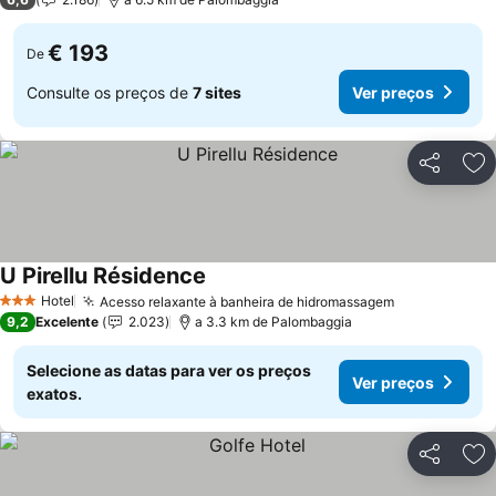
€ 193
De
Consulte os preços de
7 sites
Ver preços
Partilhar
Ad
U Pirellu Résidence
Ver preços
Hotel
Acesso relaxante à banheira de hidromassagem
Ver preços
3 Estrelas
9,2
Excelente
2.023
a 3.3 km de Palombaggia
Selecione as datas para ver os preços
Ver preços
exatos.
Partilhar
Ad