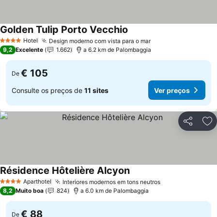
Golden Tulip Porto Vecchio
Ver preços
Hotel
Design moderno com vista para o mar
Ver preços
4 Estrelas
9,2
Excelente
1.662
a 6.2 km de Palombaggia
€ 105
De
Consulte os preços de
11 sites
Ver preços
Partilhar
Ad
Résidence Hôtelière Alcyon
Ver preços
Aparthotel
Interiores modernos em tons neutros
Ver preços
4 Estrelas
8,2
Muito boa
824
a 6.0 km de Palombaggia
€ 88
De