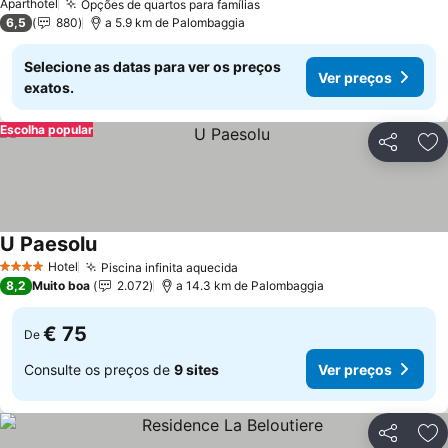
Aparthotel
Opções de quartos para famílias
Ver preços
6,5
880
a 5.9 km de Palombaggia
Selecione as datas para ver os preços
Ver preços
exatos.
Escolha popular
Partilhar
Ad
U Paesolu
Ver preços
Hotel
Piscina infinita aquecida
Ver preços
4 Estrelas
8,2
Muito boa
2.072
a 14.3 km de Palombaggia
€ 75
De
Consulte os preços de
9 sites
Ver preços
Partilhar
Ad