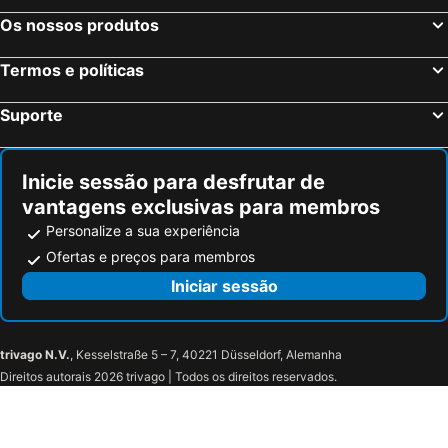
Santa Maria Coghinas Hotéis na praia
Lecci Hotéis na praia
Os nossos produtos
San-Nicolao Hotéis na praia
Linguizzetta Hotéis na praia
Ghisonaccia Hotéis na praia
Vico Hotéis na praia
Termos e políticas
Sari-Solenzara Hotéis na praia
San Pantaleo Hotéis na praia
Suporte
Pianottoli-Caldarello Hotéis na praia
Corte Hotéis na praia
Inicie sessão para desfrutar de
vantagens exclusivas para membros
Personalize a sua experiência
Ofertas e preços para membros
Iniciar sessão
trivago N.V.
, Kesselstraße 5 – 7, 40221 Düsseldorf, Alemanha
Direitos autorais 2026 trivago | Todos os direitos reservados.