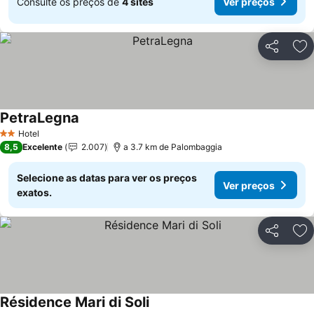
Consulte os preços de
4 sites
Ver preços
Partilhar
Ad
PetraLegna
Ver preços
Hotel
2 Estrelas
8,5
Excelente
2.007
a 3.7 km de Palombaggia
Selecione as datas para ver os preços
Ver preços
exatos.
Partilhar
Ad
Résidence Mari di Soli
Ver preços