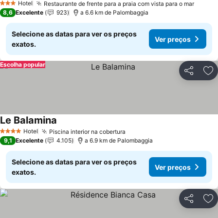
Hotel
Restaurante de frente para a praia com vista para o mar
Ver pr
3 Estrelas
8,6
Excelente
923
a 6.6 km de Palombaggia
Selecione as datas para ver os preços
Ver preços
exatos.
Escolha popular
Partilhar
Ad
Le Balamina
Ver preços
Hotel
Piscina interior na cobertura
Ver preços
4 Estrelas
9,1
Excelente
4.105
a 6.9 km de Palombaggia
Selecione as datas para ver os preços
Ver preços
exatos.
Partilhar
Ad