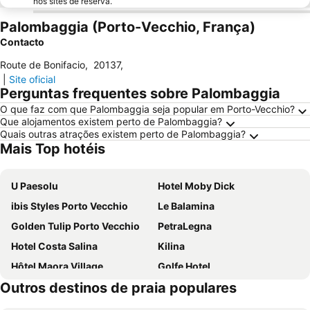
nos sites de reserva.
Palombaggia (Porto-Vecchio, França)
Contacto
Route de Bonifacio
,
20137
,
|
Site oficial
Perguntas frequentes sobre Palombaggia
O que faz com que Palombaggia seja popular em Porto-Vecchio?
Que alojamentos existem perto de Palombaggia?
Quais outras atrações existem perto de Palombaggia?
Mais Top hotéis
U Paesolu
Hotel Moby Dick
ibis Styles Porto Vecchio
Le Balamina
Golden Tulip Porto Vecchio
PetraLegna
Hotel Costa Salina
Kilina
Hôtel Maora Village
Golfe Hotel
Outros destinos de praia populares
Casadelmar
Les Bungalows du Maquis
Hotel Marina Corsica
Hotel Restaurant Mariosa