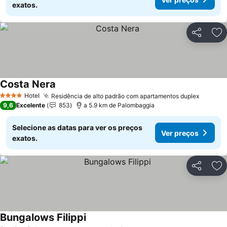
exatos.
Partilhar
Ad
Costa Nera
Ver preços
Hotel
Residência de alto padrão com apartamentos duplex
Ver pr
4 Estrelas
9,6
Excelente
853
a 5.9 km de Palombaggia
Selecione as datas para ver os preços
Ver preços
exatos.
Partilhar
Ad
Bungalows Filippi
Ver preços