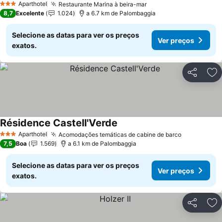
Ver preços
Aparthotel
Restaurante Marina à beira-mar
Ver preços
3 Estrelas
8,7
Excelente
1.024
a 6.7 km de Palombaggia
Selecione as datas para ver os preços
Ver preços
exatos.
Partilhar
Ad
Résidence Castell'Verde
Ver preços
Aparthotel
Acomodações temáticas de cabine de barco
Ver preços
3 Estrelas
7,5
Boa
1.569
a 6.1 km de Palombaggia
Selecione as datas para ver os preços
Ver preços
exatos.
Partilhar
Ad