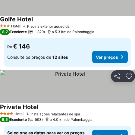
Golfe Hotel
Ver preços
Hotel
Piscina exterior aquecida
Ver preços
3 Estrelas
8,7
Excelente
1.829
a 5.3 km de Palombaggia
€ 146
De
Consulte os preços de
12 sites
Ver preços
Partilhar
Ad
Private Hotel
Ver preços
Hotel
Instalações relaxantes de spa
Ver preços
4 Estrelas
9,5
Excelente
593
a 4.0 km de Palombaggia
Selecione as datas para ver os preços