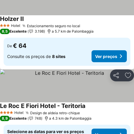
Holzer II
Ver preços
Hotel
Estacionamento seguro no local
Ver preços
3 Estrelas
8,5
Excelente
3.198
a 5.7 km de Palombaggia
€ 64
De
Consulte os preços de
8 sites
Ver preços
Partilhar
Ad
Le Roc E Fiori Hotel - Teritoria
Ver preços
Hotel
Design de aldeia retro-chique
Ver preços
4 Estrelas
8,9
Excelente
748
a 4.3 km de Palombaggia
Selecione as datas para ver os preços