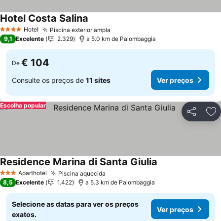
Hotel Costa Salina
Ver preços
Hotel
Piscina exterior ampla
Ver preços
4 Estrelas
9,1
Excelente
2.329
a 5.0 km de Palombaggia
€ 104
De
Consulte os preços de
11 sites
Ver preços
Escolha popular
Partilhar
Ad
Residence Marina di Santa Giulia
Ver preços
Aparthotel
Piscina aquecida
Ver preços
3 Estrelas
8,5
Excelente
1.422
a 5.3 km de Palombaggia
Selecione as datas para ver os preços
Ver preços
exatos.