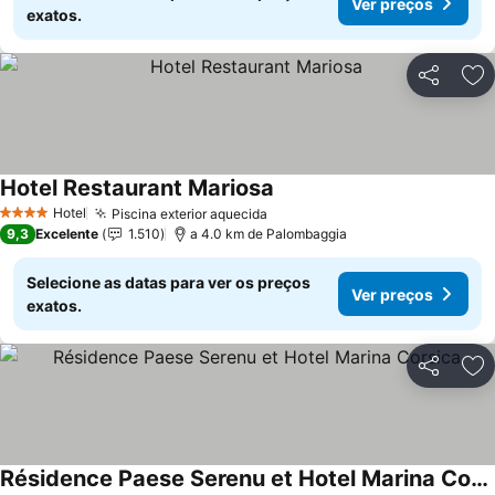
Ver preços
exatos.
Partilhar
Ad
Hotel Restaurant Mariosa
Ver preços
Hotel
Piscina exterior aquecida
Ver preços
4 Estrelas
9,3
Excelente
1.510
a 4.0 km de Palombaggia
Selecione as datas para ver os preços
Ver preços
exatos.
Partilhar
Ad
Résidence Paese Serenu et Hotel Marina Corsica