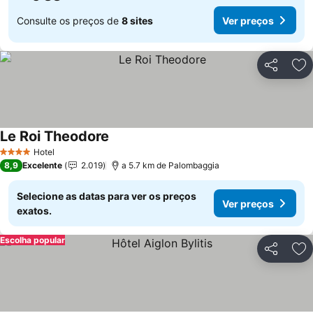
Consulte os preços de
8 sites
Ver preços
Partilhar
Ad
Le Roi Theodore
Ver preços
Hotel
4 Estrelas
8,9
Excelente
2.019
a 5.7 km de Palombaggia
Selecione as datas para ver os preços
Ver preços
exatos.
Escolha popular
Partilhar
Ad