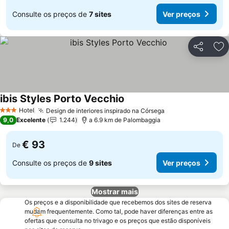
Consulte os preços de
7 sites
Ver preços
Partilhar
Ad
ibis Styles Porto Vecchio
Ver preços
Hotel
Design de interiores inspirado na Córsega
Ver preços
3 Estrelas
9,0
Excelente
1.244
a 6.9 km de Palombaggia
€ 93
De
Consulte os preços de
9 sites
Ver preços
Mostrar mais
Os preços e a disponibilidade que recebemos dos sites de reserva
mudam frequentemente. Como tal, pode haver diferenças entre as
ofertas que consulta no trivago e os preços que estão disponíveis