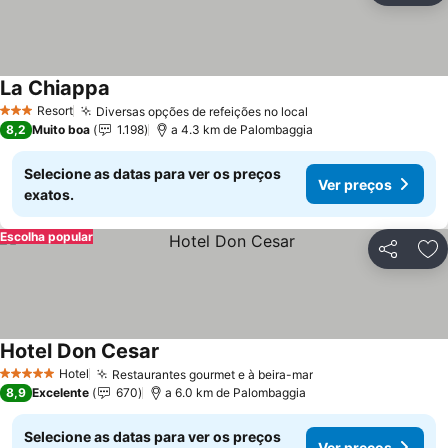
La Chiappa
Ver preços
Resort
Diversas opções de refeições no local
Ver preços
3 Estrelas
8,2
Muito boa
1.198
a 4.3 km de Palombaggia
Selecione as datas para ver os preços
Ver preços
exatos.
Escolha popular
Partilhar
Ad
Hotel Don Cesar
Ver preços
Hotel
Restaurantes gourmet e à beira-mar
Ver preços
5 Estrelas
8,9
Excelente
670
a 6.0 km de Palombaggia
Selecione as datas para ver os preços
Ver preços