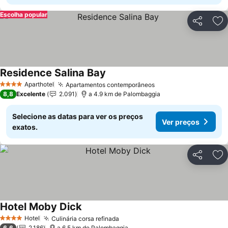
Escolha popular
Partilhar
Ad
Residence Salina Bay
Ver preços
Aparthotel
Apartamentos contemporâneos
Ver preços
4 Estrelas
8,8
Excelente
2.091
a 4.9 km de Palombaggia
Selecione as datas para ver os preços
Ver preços
exatos.
Partilhar
Ad
Hotel Moby Dick
Ver preços
Hotel
Culinária corsa refinada
Ver preços
4 Estrelas
6,6
2.186
a 6.5 km de Palombaggia