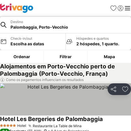
Favoritos
Iniciar
Me
Destino
Palombaggia, Porto-Vecchio
Check-in/out
Hóspedes e quartos
Escolha as datas
2 hóspedes, 1 quarto.
Ordenar
Filtrar
Mapa
Alojamentos em Porto-Vecchio perto de
Palombaggia (Porto-Vecchio, França)
Como os pagamentos influenciam os resultados
Partilhar
Ad
Hotel Les Bergeries de Palombaggia
Ver preços
Hotel
Restaurante La Table de Mina
Ver preços
5 Estrelas