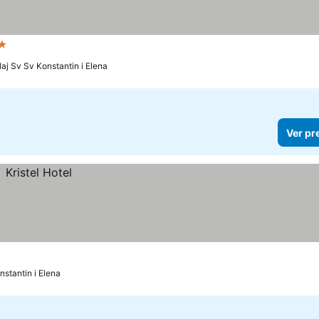
elas
laj Sv Sv Konstantin i Elena
Ver pr
nstantin i Elena