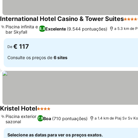
International Hotel Casino & Tower Suites
5 Estr
Piscina infinita e
Excelente
(9.544 pontuações)
8,8
a 5.3 km de P
bar Skyfall
€ 117
De
Consulte os preços de
6 sites
Kristel Hotel
4 Estrelas
Piscina exterior
Boa
(710 pontuações)
7,9
a 1.4 km de Plaj Sv Sv Ko
sazonal
Selecione as datas para ver os preços exatos.