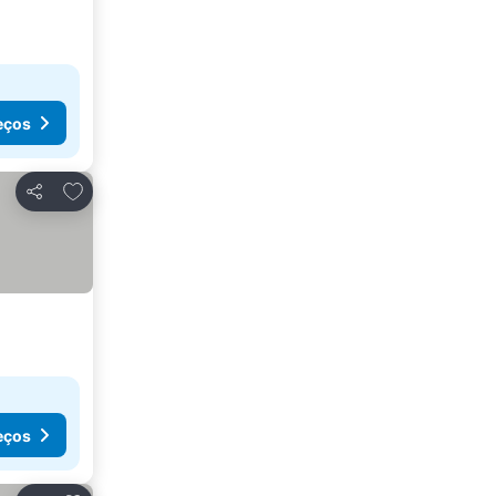
eços
Adicionar aos favoritos
Partilhar
eços