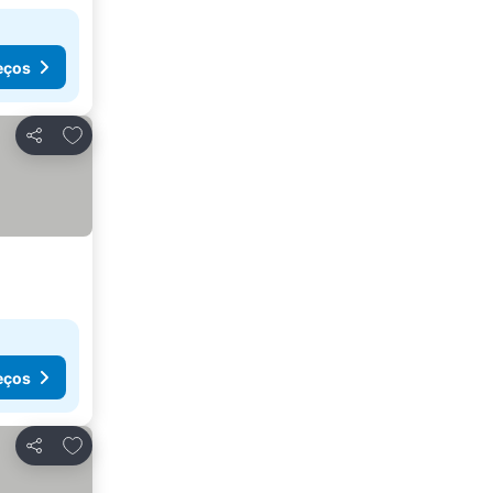
eços
Adicionar aos favoritos
Partilhar
eços
Adicionar aos favoritos
Partilhar