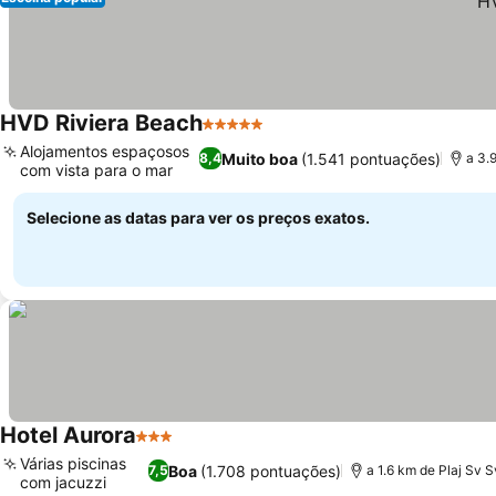
HVD Riviera Beach
5 Estrelas
Alojamentos espaçosos
Muito boa
(1.541 pontuações)
8,4
a 3.
com vista para o mar
Selecione as datas para ver os preços exatos.
Hotel Aurora
3 Estrelas
Várias piscinas
Boa
(1.708 pontuações)
7,5
a 1.6 km de Plaj Sv S
com jacuzzi