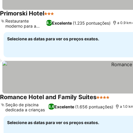
Primorski Hotel
3 Estrelas
Restaurante
Excelente
(1.235 pontuações)
8,7
a 0.9 km 
moderno para a
família
Selecione as datas para ver os preços exatos.
Romance Hotel and Family Suites
4 Estrelas
Seção de piscina
Excelente
(1.656 pontuações)
8,6
a 1.0 k
dedicada a crianças
Selecione as datas para ver os preços exatos.