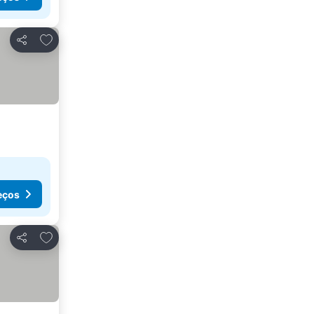
Adicionar aos favoritos
Partilhar
eços
Adicionar aos favoritos
Partilhar