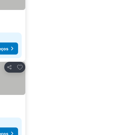
eços
Adicionar aos favoritos
Partilhar
eços