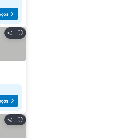
eços
Adicionar aos favoritos
Partilhar
eços
Adicionar aos favoritos
Partilhar