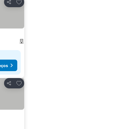
Adicionar aos favoritos
Partilhar
eços
Adicionar aos favoritos
Partilhar