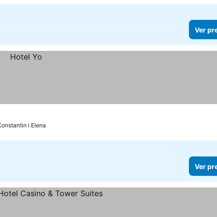
Ver pr
Konstantin i Elena
Ver pr