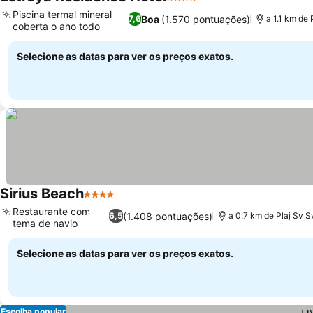
4 Estrelas
Piscina termal mineral
Boa
(1.570 pontuações)
7,6
a 1.1 km de 
coberta o ano todo
Selecione as datas para ver os preços exatos.
Sirius Beach
4 Estrelas
Restaurante com
(1.408 pontuações)
6,5
a 0.7 km de Plaj Sv S
tema de navio
Selecione as datas para ver os preços exatos.
Escolha popular