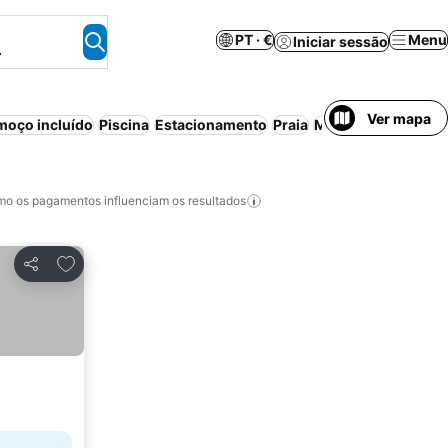
PT · €
Menu
Iniciar sessão
.
Ver mapa
moço incluído
Piscina
Estacionamento
Praia
Meia-pensão
Pens
o os pagamentos influenciam os resultados
Adicionar aos favoritos
Partilhar