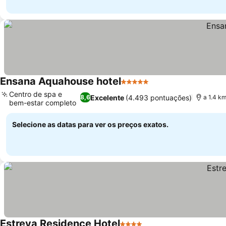
Ensana Aquahouse hotel
5 Estrelas
Centro de spa e
Excelente
(4.493 pontuações)
8,6
a 1.4 km
bem-estar completo
Selecione as datas para ver os preços exatos.
Estreya Residence Hotel