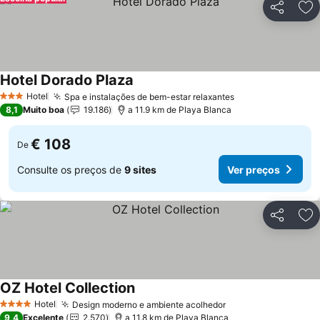
Partilhar
Ad
Hotel Dorado Plaza
Hotel
Spa e instalações de bem-estar relaxantes
3 Estrelas
8,1
Muito boa
19.186
a 11.9 km de Playa Blanca
€ 108
De
Consulte os preços de
9 sites
Ver preços
Partilhar
Ad
OZ Hotel Collection
Hotel
Design moderno e ambiente acolhedor
4 Estrelas
9,4
Excelente
2.570
a 11.8 km de Playa Blanca