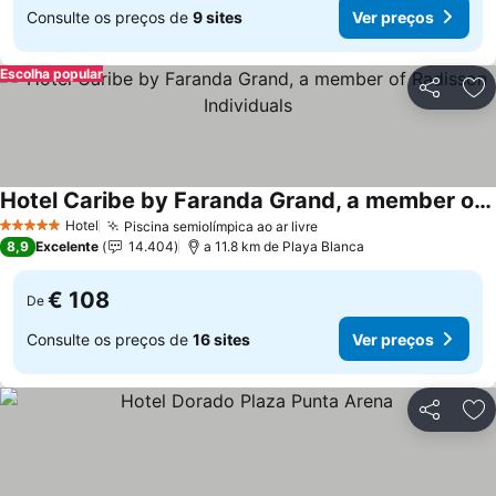
Consulte os preços de
9 sites
Ver preços
Escolha popular
Partilhar
Ad
Hotel Caribe by Faranda Grand, a member of Radisson Individuals
Hotel
Piscina semiolímpica ao ar livre
5 Estrelas
8,9
Excelente
14.404
a 11.8 km de Playa Blanca
€ 108
De
Consulte os preços de
16 sites
Ver preços
Partilhar
Ad