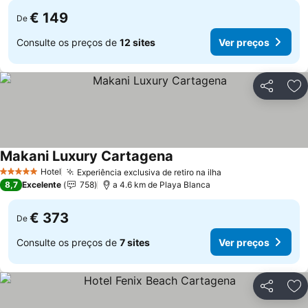
€ 149
De
Consulte os preços de
12 sites
Ver preços
Partilhar
Ad
Makani Luxury Cartagena
Hotel
Experiência exclusiva de retiro na ilha
5 Estrelas
8,7
Excelente
758
a 4.6 km de Playa Blanca
€ 373
De
Consulte os preços de
7 sites
Ver preços
Partilhar
Ad