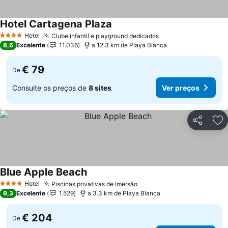
Hotel Cartagena Plaza
Hotel
Clube infantil e playground dedicados
4 Estrelas
8,6
Excelente
11.036
a 12.3 km de Playa Blanca
€ 79
De
Consulte os preços de
8 sites
Ver preços
Partilhar
Ad
Blue Apple Beach
Hotel
Piscinas privativas de imersão
4 Estrelas
9,3
Excelente
1.529
a 3.3 km de Playa Blanca
€ 204
De