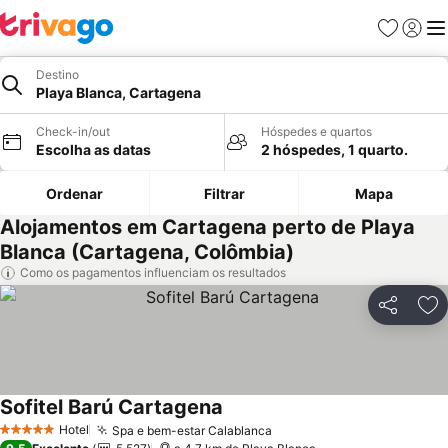
Favoritos
Iniciar
Me
Destino
Playa Blanca, Cartagena
Check-in/out
Hóspedes e quartos
Escolha as datas
2 hóspedes, 1 quarto.
Ordenar
Filtrar
Mapa
Alojamentos em Cartagena perto de Playa
Blanca (Cartagena, Colômbia)
Como os pagamentos influenciam os resultados
Partilhar
Ad
Sofitel Barú Cartagena
Hotel
Spa e bem-estar Calablanca
5 Estrelas