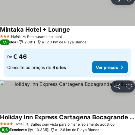
Partilhar
Ad
Mintaka Hotel + Lounge
Hotel
Restaurante no local
3 Estrelas
7,9
Boa
2.081
a 12.0 km de Playa Blanca
€ 46
De
Consulte os preços de
4 sites
Ver preços
Partilhar
Ad
Holiday Inn Express Cartagena Bocagrande By Ihg
Hotel
Suítes com vista para o mar e isolamento acústico
4 Estrelas
8,6
Excelente
10.335
a 12.8 km de Playa Blanca