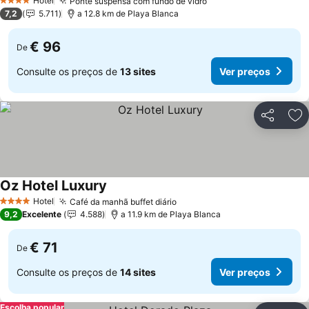
Hotel
Ponte suspensa com fundo de vidro
4 Estrelas
7,2
5.711
a 12.8 km de Playa Blanca
€ 96
De
Consulte os preços de
13 sites
Ver preços
Partilhar
Ad
Oz Hotel Luxury
Hotel
Café da manhã buffet diário
4 Estrelas
9,2
Excelente
4.588
a 11.9 km de Playa Blanca
€ 71
De
Consulte os preços de
14 sites
Ver preços
Escolha popular