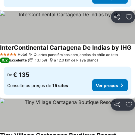
Partilhar
Ad
InterContinental Cartagena De Indias by IHG
Hotel
Quartos panorâmicos com janelas do chão ao teto
5 Estrelas
9,2
Excelente
13.159
a 12.0 km de Playa Blanca
€ 135
De
Consulte os preços de
15 sites
Ver preços
Partilhar
Ad