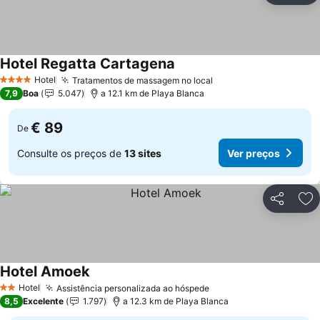
Hotel Regatta Cartagena
Hotel
Tratamentos de massagem no local
4 Estrelas
7,9
Boa
5.047
a 12.1 km de Playa Blanca
€ 89
De
Consulte os preços de
13 sites
Ver preços
Partilhar
Ad
Hotel Amoek
Hotel
Assistência personalizada ao hóspede
2 Estrelas
8,5
Excelente
1.797
a 12.3 km de Playa Blanca