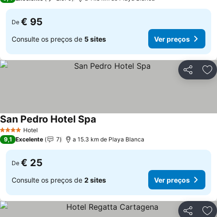
€ 95
De
Consulte os preços de
5 sites
Ver preços
Partilhar
Ad
San Pedro Hotel Spa
Hotel
4 Estrelas
9,1
Excelente
7
a 15.3 km de Playa Blanca
€ 25
De
Consulte os preços de
2 sites
Ver preços
Partilhar
Ad