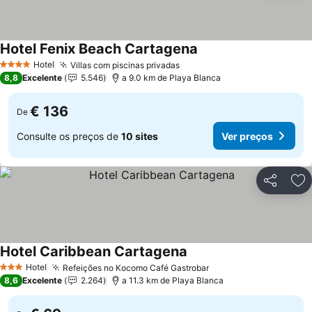
Hotel Fenix Beach Cartagena
Hotel
Villas com piscinas privadas
4 Estrelas
8,8
Excelente
5.546
a 9.0 km de Playa Blanca
€ 136
De
Consulte os preços de
10 sites
Ver preços
Partilhar
Ad
Hotel Caribbean Cartagena
Hotel
Refeições no Kocomo Café Gastrobar
3 Estrelas
8,6
Excelente
2.264
a 11.3 km de Playa Blanca