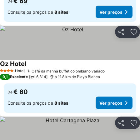
€ 69
De
Consulte os preços de
8 sites
Ver preços
Partilhar
Ad
Oz Hotel
Hotel
Café da manhã buffet colombiano variado
4 Estrelas
9,1
Excelente
6.314
a 11.8 km de Playa Blanca
€ 60
De
Consulte os preços de
8 sites
Ver preços
Partilhar
Ad