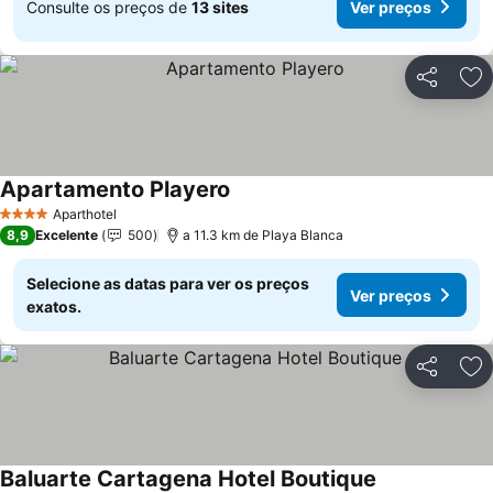
Consulte os preços de
13 sites
Ver preços
Partilhar
Ad
Apartamento Playero
Aparthotel
4 Estrelas
8,9
Excelente
500
a 11.3 km de Playa Blanca
Selecione as datas para ver os preços
Ver preços
exatos.
Partilhar
Ad
Baluarte Cartagena Hotel Boutique