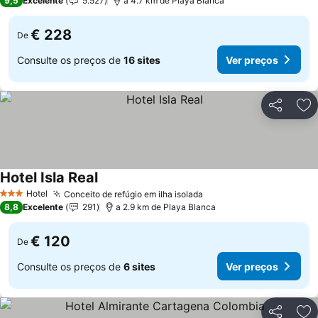
9,5
Excelente
5.527
a 4.7 km de Playa Blanca
€ 228
De
Consulte os preços de
16 sites
Ver preços
Partilhar
Ad
Hotel Isla Real
Hotel
Conceito de refúgio em ilha isolada
3 Estrelas
8,8
Excelente
291
a 2.9 km de Playa Blanca
€ 120
De
Consulte os preços de
6 sites
Ver preços