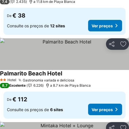
7,4
2.435
a 11.8 km de Playa Blanca
€ 38
De
Consulte os preços de
12 sites
Ver preços
Partilhar
Ad
Palmarito Beach Hotel
Hotel
Gastronomia variada e deliciosa
2 Estrelas
8,7
Excelente
6.226
a 8.7 km de Playa Blanca
€ 112
De
Consulte os preços de
6 sites
Ver preços