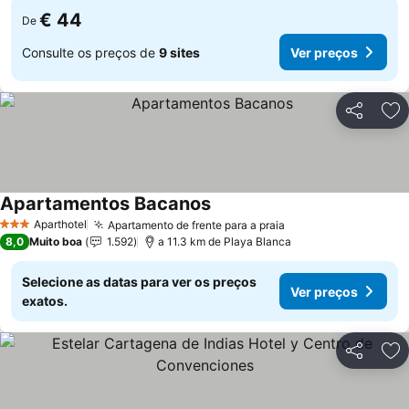
€ 44
De
Consulte os preços de
9 sites
Ver preços
Partilhar
Ad
Apartamentos Bacanos
Aparthotel
Apartamento de frente para a praia
3 Estrelas
8,0
Muito boa
1.592
a 11.3 km de Playa Blanca
Selecione as datas para ver os preços
Ver preços
exatos.
Partilhar
Ad