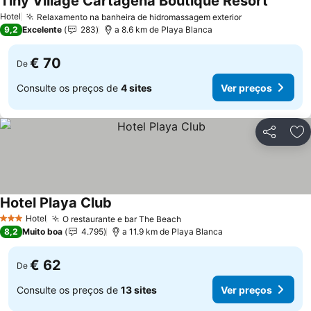
Tiny Village Cartagena Boutique Resort
Hotel
Relaxamento na banheira de hidromassagem exterior
9,2
Excelente
283
a 8.6 km de Playa Blanca
€ 70
De
Consulte os preços de
4 sites
Ver preços
Partilhar
Ad
Hotel Playa Club
Hotel
O restaurante e bar The Beach
3 Estrelas
8,2
Muito boa
4.795
a 11.9 km de Playa Blanca
€ 62
De
Consulte os preços de
13 sites
Ver preços