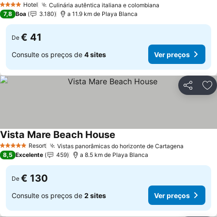
Hotel
Culinária autêntica italiana e colombiana
4 Estrelas
7,8
Boa
3.180
a 11.9 km de Playa Blanca
€ 41
De
Consulte os preços de
4 sites
Ver preços
Partilhar
Ad
Vista Mare Beach House
Resort
Vistas panorâmicas do horizonte de Cartagena
5 Estrelas
8,5
Excelente
459
a 8.5 km de Playa Blanca
€ 130
De
Consulte os preços de
2 sites
Ver preços