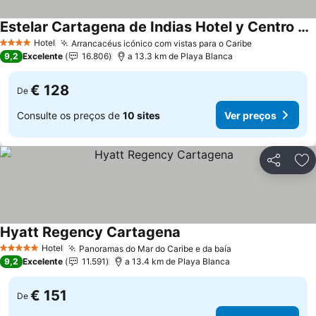
Estelar Cartagena de Indias Hotel y Centro de Convenciones
Hotel
Arrancacéus icónico com vistas para o Caribe
4 Estrelas
9,2
Excelente
16.806
a 13.3 km de Playa Blanca
€ 128
De
Consulte os preços de
10 sites
Ver preços
Partilhar
Ad
Hyatt Regency Cartagena
Hotel
Panoramas do Mar do Caribe e da baía
5 Estrelas
9,2
Excelente
11.591
a 13.4 km de Playa Blanca
€ 151
De