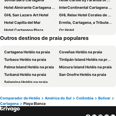
Hotel Almirante Cartagena Colombia
InterContinental Cartagena De Indias by IHG
GHL San Lazaro Art Hotel
GHL Relax Hotel Corales de Indias
Hotel Capilla del Mar
Ermita, Cartagena, a Tribute Portfolio Hotel
Hotel Cartagena Plaza
Oz Hotel
Outros destinos de praia populares
Hotel Dann Cartagena
GHL Arsenal Hotel
Hotel Las Islas
Hotel Don Pedro De Heredia
Cartagena Hotéis na praia
Coveñas Hotéis na praia
Hotel Boutique Casa del Coliseo
Hotel Summer Frente Al Mar
Turbaco Hotéis na praia
Tintipán Island Hotéis na praia
OZ Hotel Collection
Hotel Cartagena Dubai
Palma Island Hotéis na praia
Múcura Island Hotéis na praia
Sofitel Legend Santa Clara Cartagena
Getsemani Cartagena Luxury Hotel
Turbaná Hotéis na praia
San Onofre Hotéis na praia
Kim
Hotel Fenix Beach Cartagena
Salamina Hotéis na praia
Holiday Inn Express Cartagena Manga By Ihg
Hotel Dorado Plaza Punta Arena
Mood Matuna Hotel Cartagena
Hotel Abi Inn By GEH Suites
Moet Cartagena Hotel Boutique
Hyatt Regency Cartagena
Comparador de Hotéis
América do Sul
Colômbia
Bolivar
Cartagena
Playa Blanca
Oz Hotel Luxury
Hotel Regatta Cartagena
Hotel Stil Cartagena
Holiday Inn Express Cartagena Bocagrande By Ihg