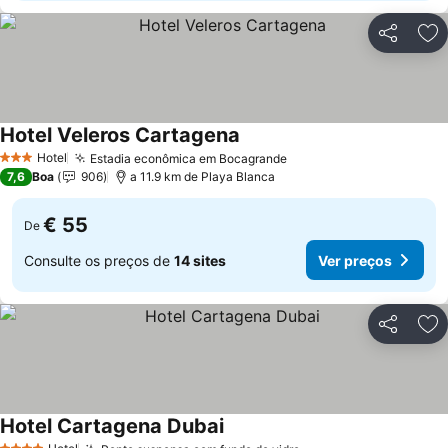
Partilhar
Ad
Hotel Veleros Cartagena
Hotel
Estadia econômica em Bocagrande
3 Estrelas
7,6
Boa
906
a 11.9 km de Playa Blanca
€ 55
De
Consulte os preços de
14 sites
Ver preços
Partilhar
Ad
Hotel Cartagena Dubai