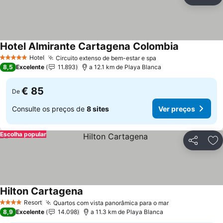
Partilhar
Ad
Hotel Almirante Cartagena Colombia
Hotel
Circuito extenso de bem-estar e spa
5 Estrelas
8,5
Excelente
11.893
a 12.1 km de Playa Blanca
€ 85
De
Consulte os preços de
8 sites
Ver preços
Escolha popular
Partilhar
Ad
Hilton Cartagena
Resort
Quartos com vista panorâmica para o mar
4 Estrelas
8,9
Excelente
14.098
a 11.3 km de Playa Blanca