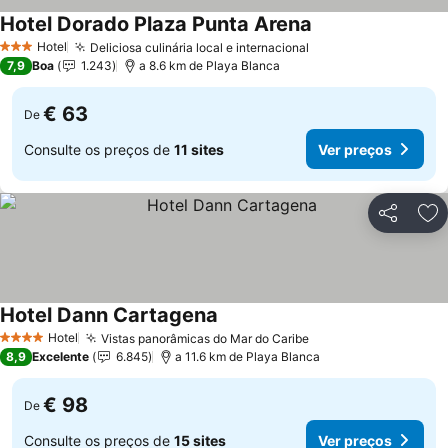
Hotel Dorado Plaza Punta Arena
Hotel
Deliciosa culinária local e internacional
3 Estrelas
7,9
Boa
1.243
a 8.6 km de Playa Blanca
€ 63
De
Consulte os preços de
11 sites
Ver preços
Partilhar
Ad
Hotel Dann Cartagena
Hotel
Vistas panorâmicas do Mar do Caribe
4 Estrelas
8,9
Excelente
6.845
a 11.6 km de Playa Blanca
€ 98
De
Consulte os preços de
15 sites
Ver preços