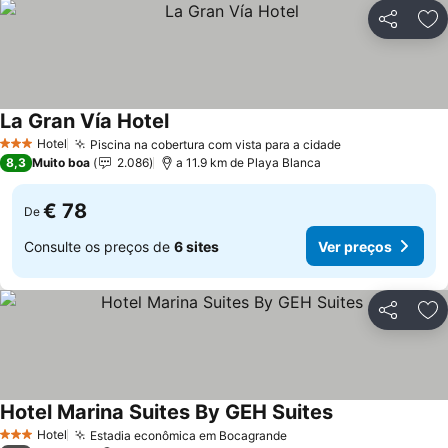
Partilhar
Ad
La Gran Vía Hotel
Hotel
Piscina na cobertura com vista para a cidade
3 Estrelas
8,3
Muito boa
2.086
a 11.9 km de Playa Blanca
€ 78
De
Consulte os preços de
6 sites
Ver preços
Partilhar
Ad
Hotel Marina Suites By GEH Suites
Hotel
Estadia econômica em Bocagrande
3 Estrelas