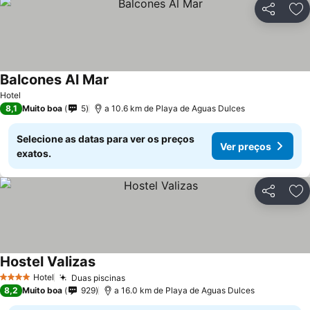
Partilhar
Ad
Balcones Al Mar
Ver preços
Hotel
8,1
Muito boa
5
a 10.6 km de Playa de Aguas Dulces
Selecione as datas para ver os preços
Ver preços
exatos.
Partilhar
Ad
Hostel Valizas
Ver preços
Hotel
Duas piscinas
Ver preços
4 Estrelas
8,2
Muito boa
929
a 16.0 km de Playa de Aguas Dulces