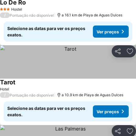
Lo De Ro
Ver preços
Hostel
3 Estrelas
/
a 16.1 km de Playa de Aguas Dulces
Pontuação não disponível
Selecione as datas para ver os preços
Ver preços
exatos.
Partilhar
Ad
Tarot
Ver preços
Hotel
/
a 10.9 km de Playa de Aguas Dulces
Pontuação não disponível
Selecione as datas para ver os preços
Ver preços
exatos.
Partilhar
Ad