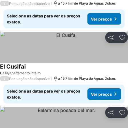
/
a 15.7 km de Playa de Aguas Dulces
Pontuação não disponível
Selecione as datas para ver os preços
Ver preços
exatos.
Partilhar
Ad
El Cusifai
Ver preços
Casa/apartamento inteiro
/
a 15.7 km de Playa de Aguas Dulces
Pontuação não disponível
Selecione as datas para ver os preços
Ver preços
exatos.
Partilhar
Ad