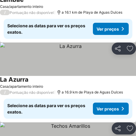
Ver preços
Casa/apartamento inteiro
/
a 16.1 km de Playa de Aguas Dulces
Pontuação não disponível
Selecione as datas para ver os preços
Ver preços
exatos.
Partilhar
Ad
La Azurra
Ver preços
Casa/apartamento inteiro
/
a 16.9 km de Playa de Aguas Dulces
Pontuação não disponível
Selecione as datas para ver os preços
Ver preços
exatos.
Partilhar
Ad