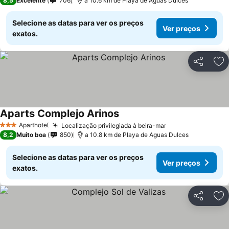
8,5
Excelente
706
a 10.6 km de Playa de Aguas Dulces
Selecione as datas para ver os preços
Ver preços
exatos.
Partilhar
Ad
Aparts Complejo Arinos
Ver preços
Aparthotel
Localização privilegiada à beira-mar
Ver preços
3 Estrelas
8,2
Muito boa
850
a 10.8 km de Playa de Aguas Dulces
Selecione as datas para ver os preços
Ver preços
exatos.
Partilhar
Ad