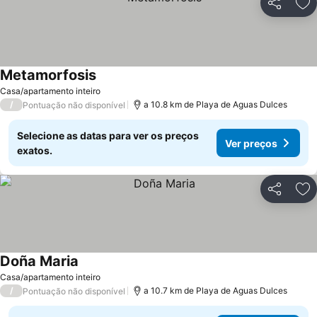
Partilhar
Ad
Metamorfosis
Ver preços
Casa/apartamento inteiro
/
a 10.8 km de Playa de Aguas Dulces
Pontuação não disponível
Selecione as datas para ver os preços
Ver preços
exatos.
Partilhar
Ad
Doña Maria
Ver preços
Casa/apartamento inteiro
/
a 10.7 km de Playa de Aguas Dulces
Pontuação não disponível