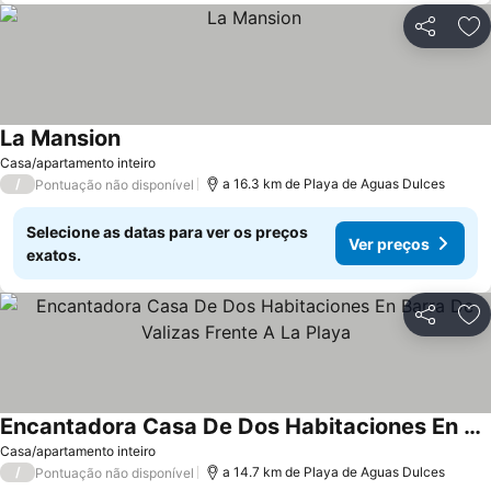
Partilhar
Ad
La Mansion
Ver preços
Casa/apartamento inteiro
/
a 16.3 km de Playa de Aguas Dulces
Pontuação não disponível
Selecione as datas para ver os preços
Ver preços
exatos.
Partilhar
Ad
Encantadora Casa De Dos Habitaciones En Barra De Valizas Frente A La Playa
Ver preços
Casa/apartamento inteiro
/
a 14.7 km de Playa de Aguas Dulces
Pontuação não disponível