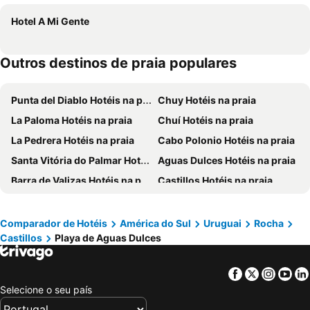
Hotel A Mi Gente
Outros destinos de praia populares
Punta del Diablo Hotéis na praia
Chuy Hotéis na praia
La Paloma Hotéis na praia
Chuí Hotéis na praia
La Pedrera Hotéis na praia
Cabo Polonio Hotéis na praia
Santa Vitória do Palmar Hotéis na praia
Aguas Dulces Hotéis na praia
Barra de Valizas Hotéis na praia
Castillos Hotéis na praia
La Coronilla Hotéis na praia
Garzón Hotéis na praia
Aiguá Hotéis na praia
Comparador de Hotéis
América do Sul
Uruguai
Rocha
Castillos
Playa de Aguas Dulces
Facebook
Twitter
Insta
Yo
Selecione o seu país