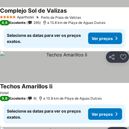
Complejo Sol de Valizas
Ver preços
Aparthotel
Perto da Praia de Valizas
Ver preços
5 Estrelas
8,6
Excelente
295
a 15.8 km de Playa de Aguas Dulces
Selecione as datas para ver os preços
Ver preços
exatos.
Partilhar
Ad
Techos Amarillos Ii
Ver preços
Hotel
9,6
Excelente
9
a 10.8 km de Playa de Aguas Dulces
Selecione as datas para ver os preços
Ver preços
exatos.