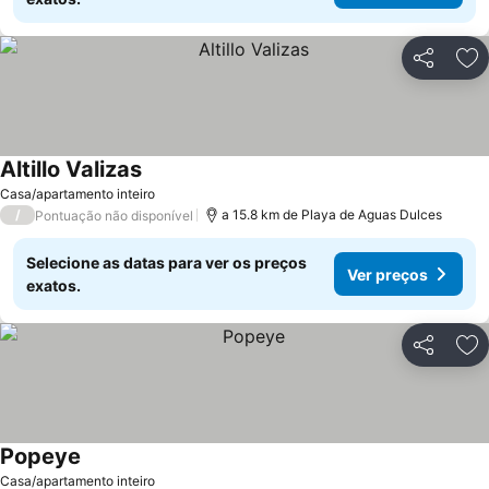
Partilhar
Ad
Altillo Valizas
Ver preços
Casa/apartamento inteiro
/
a 15.8 km de Playa de Aguas Dulces
Pontuação não disponível
Selecione as datas para ver os preços
Ver preços
exatos.
Partilhar
Ad
Popeye
Ver preços
Casa/apartamento inteiro