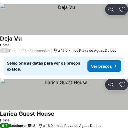
Partilhar
Ad
Deja Vu
Ver preços
Hostel
/
a 16.0 km de Playa de Aguas Dulces
Pontuação não disponível
Selecione as datas para ver os preços
Ver preços
exatos.
Partilhar
Ad
Larica Guest House
Ver preços
Hostel
9,7
Excelente
3
a 16.0 km de Playa de Aguas Dulces