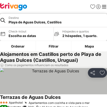
Favoritos
Iniciar
Me
Destino
Playa de Aguas Dulces, Castillos
Check-in/out
Hóspedes e quartos
Escolha as datas
2 hóspedes, 1 quarto.
Ordenar
Filtrar
Mapa
Alojamentos em Castillos perto de Playa de
Aguas Dulces (Castillos, Uruguai)
Como os pagamentos influenciam os resultados
Partilhar
Ad
Terrazas de Aguas Dulces
Ver preços
Aparthotel
Apartamentos com cozinha e vista para o mar
Ver preço
3 Estrelas