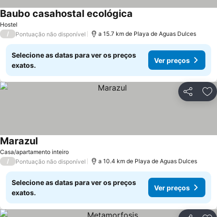
Baubo casahostal ecológica
Ver preços
Hostel
/
a 15.7 km de Playa de Aguas Dulces
Pontuação não disponível
Selecione as datas para ver os preços
Ver preços
exatos.
Partilhar
Ad
Marazul
Ver preços
Casa/apartamento inteiro
/
a 10.4 km de Playa de Aguas Dulces
Pontuação não disponível
Selecione as datas para ver os preços
Ver preços
exatos.