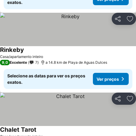
exatos.
Partilhar
Ad
Rinkeby
Ver preços
Casa/apartamento inteiro
9,0
Excelente
7
a 14.8 km de Playa de Aguas Dulces
Selecione as datas para ver os preços
Ver preços
exatos.
Partilhar
Ad
Chalet Tarot
Ver preços