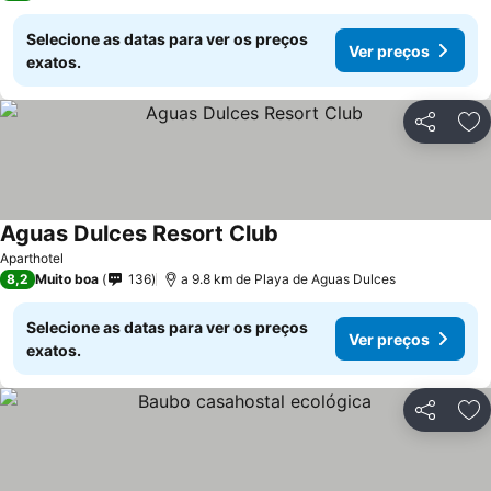
Selecione as datas para ver os preços
Ver preços
exatos.
Partilhar
Ad
Aguas Dulces Resort Club
Ver preços
Aparthotel
8,2
Muito boa
136
a 9.8 km de Playa de Aguas Dulces
Selecione as datas para ver os preços
Ver preços
exatos.
Partilhar
Ad