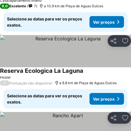
Casa/apartamento inteiro
9,0
Excelente
7
a 10.9 km de Playa de Aguas Dulces
Selecione as datas para ver os preços
Ver preços
exatos.
Partilhar
Ad
Reserva Ecologica La Laguna
Ver preços
Hostel
/
a 8.8 km de Playa de Aguas Dulces
Pontuação não disponível
Selecione as datas para ver os preços
Ver preços
exatos.
Partilhar
Ad