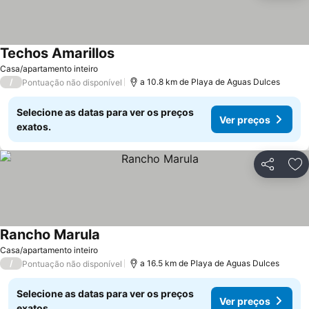
Techos Amarillos
Ver preços
Casa/apartamento inteiro
/
a 10.8 km de Playa de Aguas Dulces
Pontuação não disponível
Selecione as datas para ver os preços
Ver preços
exatos.
Partilhar
Ad
Rancho Marula
Ver preços
Casa/apartamento inteiro
/
a 16.5 km de Playa de Aguas Dulces
Pontuação não disponível
Selecione as datas para ver os preços
Ver preços
exatos.