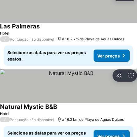
Las Palmeras
Ver preços
Hotel
/
a 10.2 km de Playa de Aguas Dulces
Pontuação não disponível
Selecione as datas para ver os preços
Ver preços
exatos.
Partilhar
Ad
Natural Mystic B&B
Ver preços
Hotel
/
a 16.2 km de Playa de Aguas Dulces
Pontuação não disponível
Selecione as datas para ver os preços
Ver preços