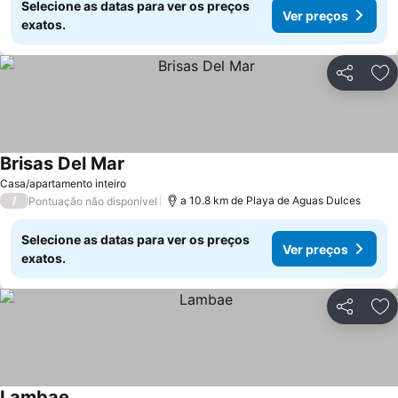
Selecione as datas para ver os preços
Ver preços
exatos.
Partilhar
Ad
Brisas Del Mar
Ver preços
Casa/apartamento inteiro
/
a 10.8 km de Playa de Aguas Dulces
Pontuação não disponível
Selecione as datas para ver os preços
Ver preços
exatos.
Partilhar
Ad
Lambae