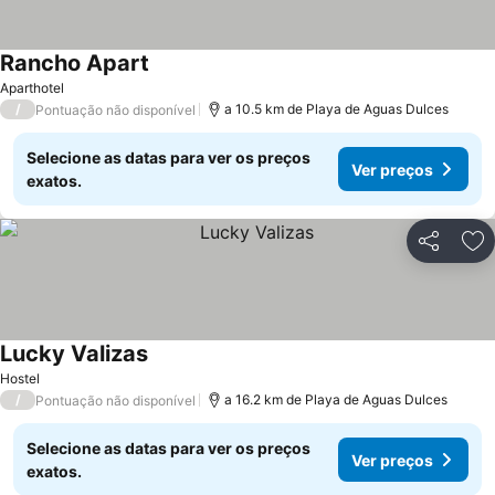
Rancho Apart
Ver preços
Aparthotel
/
a 10.5 km de Playa de Aguas Dulces
Pontuação não disponível
Selecione as datas para ver os preços
Ver preços
exatos.
Partilhar
Ad
Lucky Valizas
Ver preços
Hostel
/
a 16.2 km de Playa de Aguas Dulces
Pontuação não disponível
Selecione as datas para ver os preços
Ver preços
exatos.