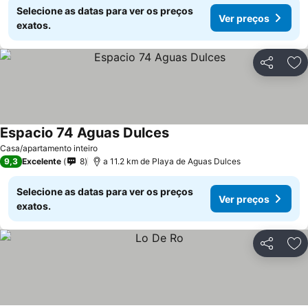
Selecione as datas para ver os preços
Ver preços
exatos.
Partilhar
Ad
Espacio 74 Aguas Dulces
Ver preços
Casa/apartamento inteiro
9,3
Excelente
8
a 11.2 km de Playa de Aguas Dulces
Selecione as datas para ver os preços
Ver preços
exatos.
Partilhar
Ad