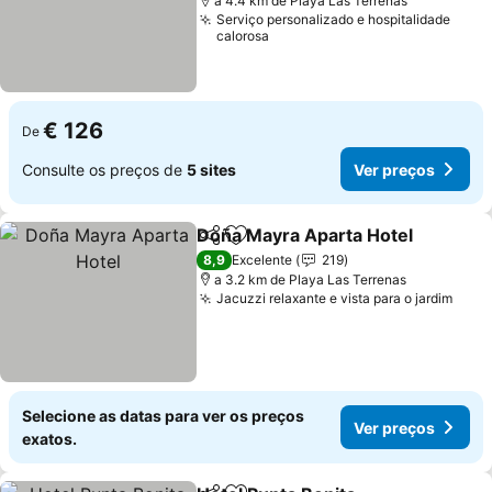
a 4.4 km de Playa Las Terrenas
Serviço personalizado e hospitalidade
calorosa
€ 126
De
Consulte os preços de
5 sites
Ver preços
Doña Mayra Aparta Hotel
Partilhar
Adicionar aos favoritos
V
8,9
Excelente
219
a 3.2 km de Playa Las Terrenas
Jacuzzi relaxante e vista para o jardim
Ver 
Selecione as datas para ver os preços
Ver preços
exatos.