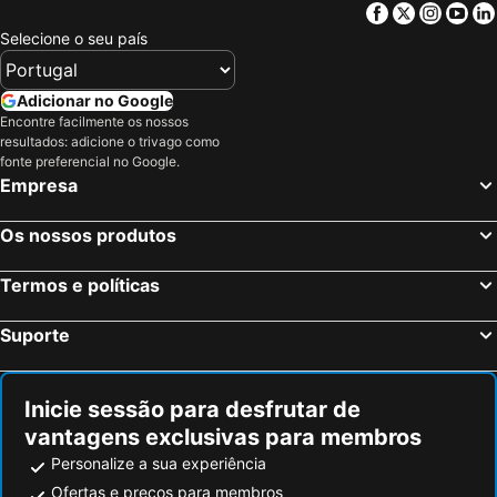
Facebook
Twitter
Insta
Yo
Selecione o seu país
Adicionar no Google
Encontre facilmente os nossos
resultados: adicione o trivago como
fonte preferencial no Google.
Empresa
Os nossos produtos
Termos e políticas
Suporte
Inicie sessão para desfrutar de
vantagens exclusivas para membros
Personalize a sua experiência
Ofertas e preços para membros