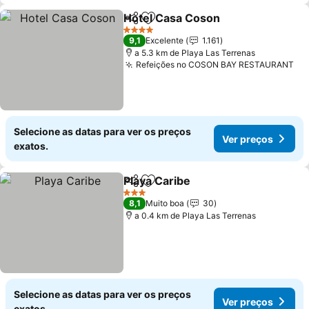
Hotel Casa Coson
Partilhar
Adicionar aos favoritos
Ver preç
4 Estrelas
9,1
Excelente
1.161
a 5.3 km de Playa Las Terrenas
Refeições no COSON BAY RESTAURANT
Ve
Selecione as datas para ver os preços
Ver preços
exatos.
Playa Caribe
Partilhar
Adicionar aos favoritos
Ver preços
3 Estrelas
8,1
Muito boa
30
a 0.4 km de Playa Las Terrenas
Selecione as datas para ver os preços
Ver preços
exatos.