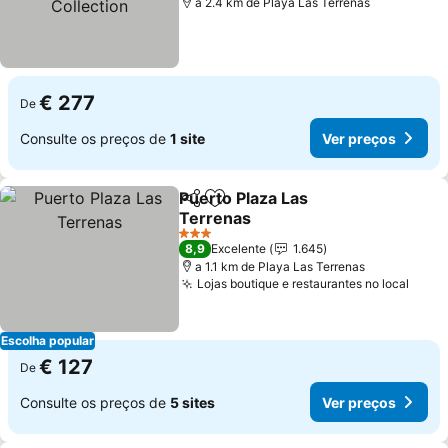
a 2.4 km de Playa Las Terrenas
€ 277
De
Consulte os preços de
1 site
Ver preços
Puerto Plaza Las
Partilhar
Adicionar aos favoritos
Terrenas
Ver preços
3 Estrelas
8,9
Excelente
1.645
a 1.1 km de Playa Las Terrenas
Lojas boutique e restaurantes no local
Ver 
Escolha popular
€ 127
De
Consulte os preços de
5 sites
Ver preços