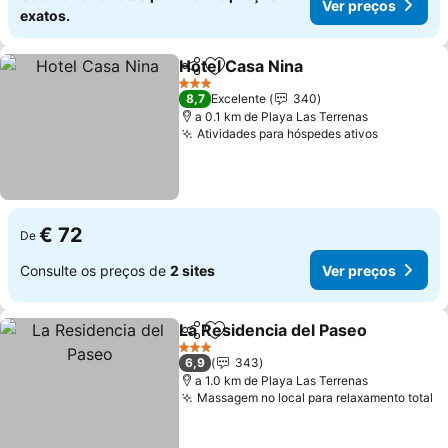
Ver preços
exatos.
Hotel Casa Nina
Partilhar
Adicionar aos favoritos
Ver preço
3 Estrelas
8,7
Excelente
340
a 0.1 km de Playa Las Terrenas
Atividades para hóspedes ativos
Ver preç
€ 72
De
Consulte os preços de
2 sites
Ver preços
La Residencia del Paseo
Partilhar
Adicionar aos favoritos
Ve
3 Estrelas
6,9
343
a 1.0 km de Playa Las Terrenas
Massagem no local para relaxamento total
V