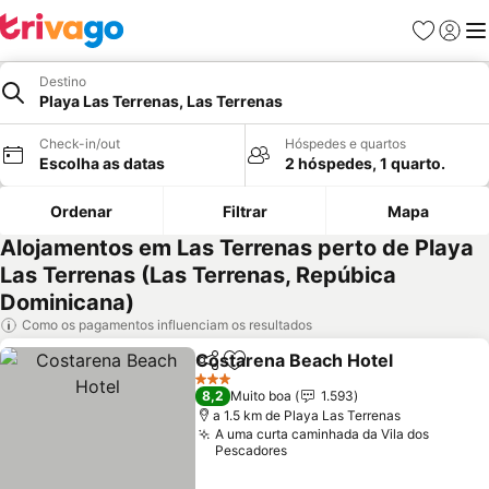
Favoritos
Iniciar
Me
Destino
Playa Las Terrenas, Las Terrenas
Check-in/out
Hóspedes e quartos
Escolha as datas
2 hóspedes, 1 quarto.
Ordenar
Filtrar
Mapa
Alojamentos em Las Terrenas perto de Playa
Las Terrenas (Las Terrenas, Repúbica
Dominicana)
Como os pagamentos influenciam os resultados
Costarena Beach Hotel
Partilhar
Adicionar aos favoritos
Ver
3 Estrelas
8,2
Muito boa
1.593
a 1.5 km de Playa Las Terrenas
A uma curta caminhada da Vila dos
Pescadores