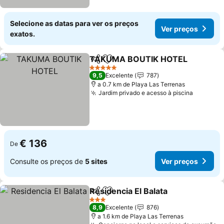
Selecione as datas para ver os preços
Ver preços
exatos.
TAKUMA BOUTIK HOTEL
Partilhar
Adicionar aos favoritos
V
5 Estrelas
9,5
Excelente
787
a 0.7 km de Playa Las Terrenas
Jardim privado e acesso à piscina
Ver pre
€ 136
De
Consulte os preços de
5 sites
Ver preços
Residencia El Balata
Partilhar
Adicionar aos favoritos
Ver pr
3 Estrelas
8,9
Excelente
876
a 1.6 km de Playa Las Terrenas