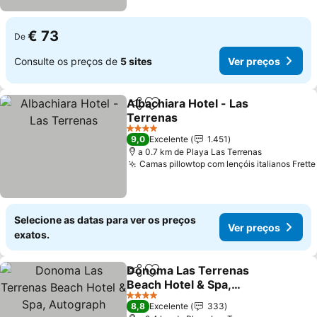
€ 73
De
Consulte os preços de
5 sites
Ver preços
Albachiara Hotel - Las
Partilhar
Adicionar aos favoritos
Terrenas
Ver preços
4 Estrelas
9,0
Excelente
1.451
a 0.7 km de Playa Las Terrenas
Camas pillowtop com lençóis italianos Frette
Selecione as datas para ver os preços
Ver preços
exatos.
Donoma Las Terrenas
Partilhar
Adicionar aos favoritos
Beach Hotel & Spa,
Autograph Collection
Ver preços
4 Estrelas
8,8
Excelente
333