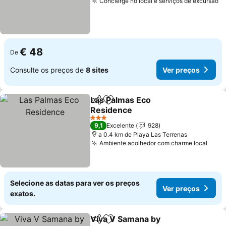
Concierge no local e serviços de excursão
V
€ 48
De
Consulte os preços de
8 sites
Ver preços
Las Palmas Eco
Partilhar
Adicionar aos favoritos
Residence
Ver preços
3 Estrelas
9,1
Excelente
928
a 0.4 km de Playa Las Terrenas
Ambiente acolhedor com charme local
Ver 
Selecione as datas para ver os preços
Ver preços
exatos.
Viva V Samana by
Partilhar
Adicionar aos favoritos