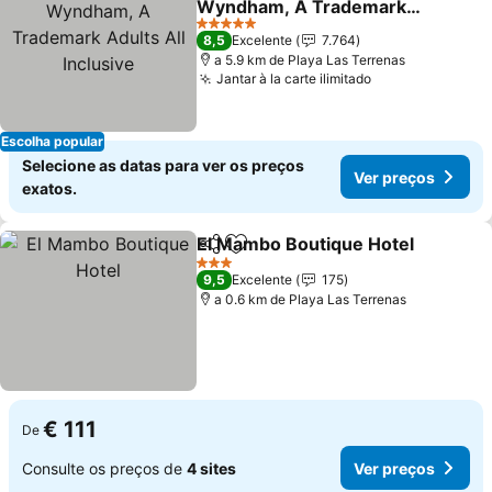
Wyndham, A Trademark
Adults All Inclusive
Ver preços
5 Estrelas
8,5
Excelente
7.764
a 5.9 km de Playa Las Terrenas
Jantar à la carte ilimitado
Ver preços
Escolha popular
Selecione as datas para ver os preços
Ver preços
exatos.
El Mambo Boutique Hotel
Partilhar
Adicionar aos favoritos
3 Estrelas
9,5
Excelente
175
a 0.6 km de Playa Las Terrenas
€ 111
De
Consulte os preços de
4 sites
Ver preços