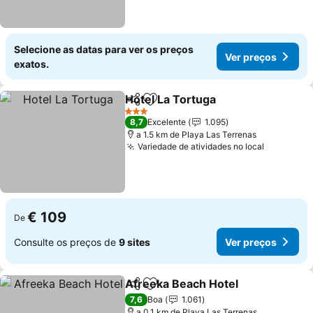
Selecione as datas para ver os preços
Ver preços
exatos.
Hotel La Tortuga
Partilhar
Adicionar aos favoritos
Ver preço
3 Estrelas
8,7
Excelente
1.095
a 1.5 km de Playa Las Terrenas
Variedade de atividades no local
Ver preç
€ 109
De
Consulte os preços de
9 sites
Ver preços
Afreeka Beach Hotel
Partilhar
Adicionar aos favoritos
Ver p
7,6
Boa
1.061
a 0.1 km de Playa Las Terrenas