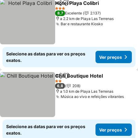
Hotel Playa Colibri
Partilhar
Adicionar aos favoritos
Ver pre
3 Estrelas
8,7
Excelente
2.137
a 2.2 km de Playa Las Terrenas
Bar e restaurante Kiosko
Ver preços
Selecione as datas para ver os preços
Ver preços
exatos.
Chill Boutique Hotel
Partilhar
Adicionar aos favoritos
Ver pr
2 Estrelas
6,8
208
a 1.0 km de Playa Las Terrenas
Música ao vivo e refeições vibrantes
Ver p
Selecione as datas para ver os preços
Ver preços
exatos.