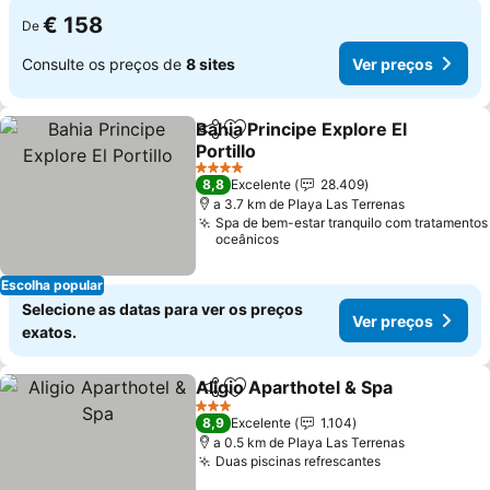
€ 158
De
Consulte os preços de
8 sites
Ver preços
Bahia Principe Explore El
Partilhar
Adicionar aos favoritos
Portillo
Ver preços
4 Estrelas
8,8
Excelente
28.409
a 3.7 km de Playa Las Terrenas
Spa de bem-estar tranquilo com tratamentos
oceânicos
Escolha popular
Selecione as datas para ver os preços
Ver preços
exatos.
Aligio Aparthotel & Spa
Partilhar
Adicionar aos favoritos
Ver
3 Estrelas
8,9
Excelente
1.104
a 0.5 km de Playa Las Terrenas
Duas piscinas refrescantes
Ver preços