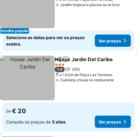
Jardim tropical e piscina ao ar livre
Ver pre
Escolha popular
Selecione as datas para ver os preços
Ver preços
exatos.
House Jardin Del Caribe
Partilhar
Adicionar aos favoritos
V
3 Estrelas
7,4
350
a 1.9 km de Playa Las Terrenas
Culinária crioula no restaurante
Ver preço
€ 20
De
Consulte os preços de
5 sites
Ver preços