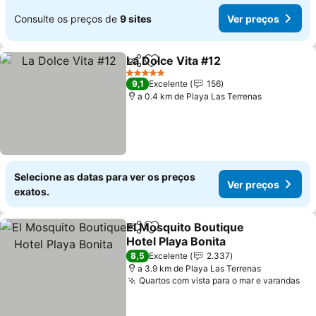
Consulte os preços de
9 sites
Ver preços
La Dolce Vita #12
Partilhar
Adicionar aos favoritos
Ver preç
5 Estrelas
9,1
Excelente
156
a 0.4 km de Playa Las Terrenas
Selecione as datas para ver os preços
Ver preços
exatos.
El Mosquito Boutique
Partilhar
Adicionar aos favoritos
Hotel Playa Bonita
Ver preços
8,5
Excelente
2.337
a 3.9 km de Playa Las Terrenas
Quartos com vista para o mar e varandas
Ve