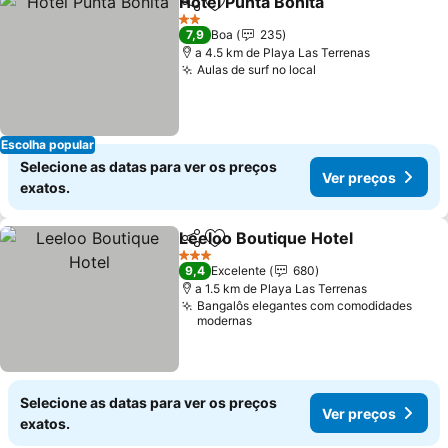
Hotel Punta Bonita
Partilhar
Adicionar aos favoritos
Ver pre
2 Estrelas
7,9
Boa
235
a 4.5 km de Playa Las Terrenas
Aulas de surf no local
Ver preços
Escolha popular
Selecione as datas para ver os preços
Ver preços
exatos.
Leeloo Boutique Hotel
Partilhar
Adicionar aos favoritos
Ver
3 Estrelas
9,4
Excelente
680
a 1.5 km de Playa Las Terrenas
Bangalôs elegantes com comodidades
modernas
Selecione as datas para ver os preços
Ver preços
exatos.