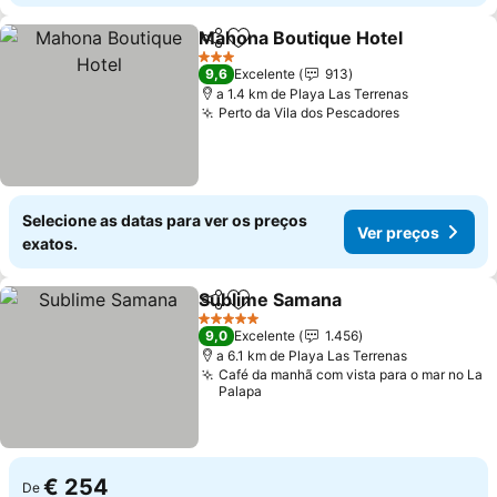
Mahona Boutique Hotel
Partilhar
Adicionar aos favoritos
Ve
3 Estrelas
9,6
Excelente
913
a 1.4 km de Playa Las Terrenas
Perto da Vila dos Pescadores
Ver preços
Selecione as datas para ver os preços
Ver preços
exatos.
Sublime Samana
Partilhar
Adicionar aos favoritos
Ver preço
5 Estrelas
9,0
Excelente
1.456
a 6.1 km de Playa Las Terrenas
Café da manhã com vista para o mar no La
Palapa
€ 254
De