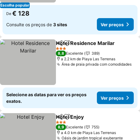
Escolha popular
€ 128
De
Consulte os preços de
3 sites
Ver preços
Hotel Residence Marilar
Partilhar
Adicionar aos favoritos
Ve
3 Estrelas
8,8
Excelente
389
a 2.2 km de Playa Las Terrenas
Área de praia privada com comodidades
Ver
Selecione as datas para ver os preços
Ver preços
exatos.
Hotel Enjoy
Partilhar
Adicionar aos favoritos
Ver preços
3 Estrelas
8,9
Excelente
755
a 4.0 km de Playa Las Terrenas
Oásis de jardim tropical exuberante
Ver pr