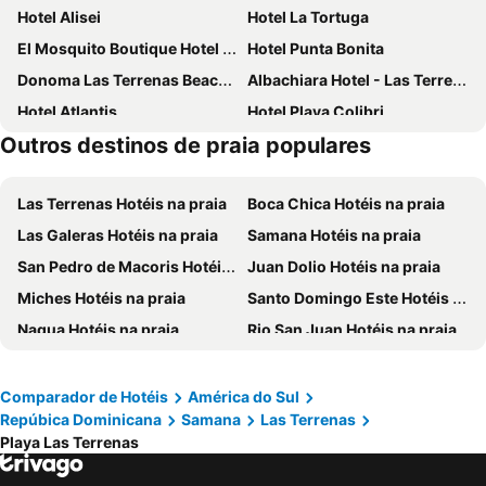
Hotel Alisei
Hotel La Tortuga
El Mosquito Boutique Hotel Playa Bonita
Hotel Punta Bonita
Donoma Las Terrenas Beach Hotel & Spa, Autograph Collection
Albachiara Hotel - Las Terrenas
Hotel Atlantis
Hotel Playa Colibri
Outros destinos de praia populares
Hotel Casa Robinson
La Residencia del Paseo
TAKUMA BOUTIK HOTEL
El Mambo Boutique Hotel
Las Terrenas Hotéis na praia
Boca Chica Hotéis na praia
Mahona Boutique Hotel
Chill Boutique Hotel
Las Galeras Hotéis na praia
Samana Hotéis na praia
Hotel - Residencial Madrugada
Hotel Casa Pierretta
San Pedro de Macoris Hotéis na praia
Juan Dolio Hotéis na praia
Hotel Coco Plaza
Miches Hotéis na praia
Santo Domingo Este Hotéis na praia
Nagua Hotéis na praia
Rio San Juan Hotéis na praia
El Limón Hotéis na praia
Sabana de la Mar Hotéis na praia
Monte Plata Town Hotéis na praia
Comparador de Hotéis
América do Sul
Repúbica Dominicana
Samana
Las Terrenas
Playa Las Terrenas