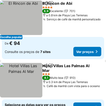
El Rincon de Abi
Partilhar
Adicionar aos favoritos
Ver preço
4 Estrelas
8,9
Excelente
701
a 0.8 km de Playa Las Terrenas
Serviço de café da manhã personalizado
Ve
Escolha popular
€ 94
De
Consulte os preços de
7 sites
Ver preços
Hotel Villas Las Palmas Al
Partilhar
Adicionar aos favoritos
Mar
Ver preços
3 Estrelas
8,1
Muito boa
910
a 0.3 km de Playa Las Terrenas
Café da manhã com vista para o oceano
Ver
Selecione as datas para ver os preços