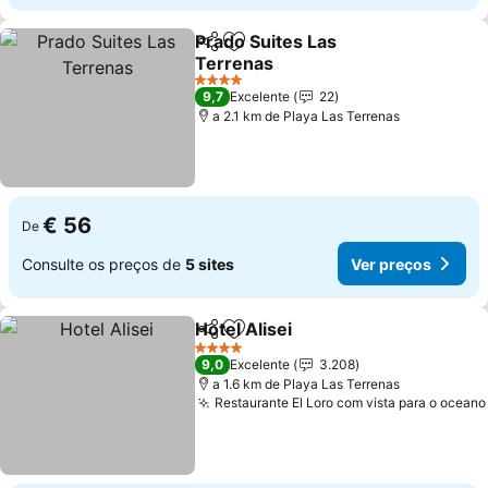
Prado Suites Las
Partilhar
Adicionar aos favoritos
Terrenas
Ver preços
4 Estrelas
9,7
Excelente
22
a 2.1 km de Playa Las Terrenas
€ 56
De
Consulte os preços de
5 sites
Ver preços
Hotel Alisei
Partilhar
Adicionar aos favoritos
Ver preços
4 Estrelas
9,0
Excelente
3.208
a 1.6 km de Playa Las Terrenas
Restaurante El Loro com vista para o oceano