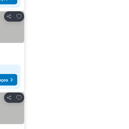
Adicionar aos favoritos
Partilhar
eços
Adicionar aos favoritos
Partilhar