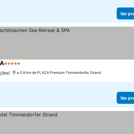
Ver pr
PA
5 Estrelas
Ver preços
ções)
a 0.8 km de PLAZA Premium Timmendorfer Strand
Ver pr