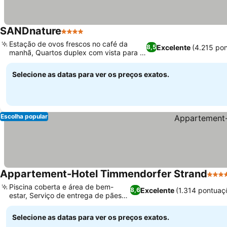
SANDnature
4 Estrelas
Ver preços
Estação de ovos frescos no café da
Excelente
(4.215 po
8,5
manhã, Quartos duplex com vista para o
Ver preços
Mar Báltico
Selecione as datas para ver os preços exatos.
Escolha popular
Appartement-Hotel Timmendorfer Strand
4 Est
Piscina coberta e área de bem-
Excelente
(1.314 pontuaç
8,6
estar, Serviço de entrega de pães
Ver preços
frescos
Selecione as datas para ver os preços exatos.