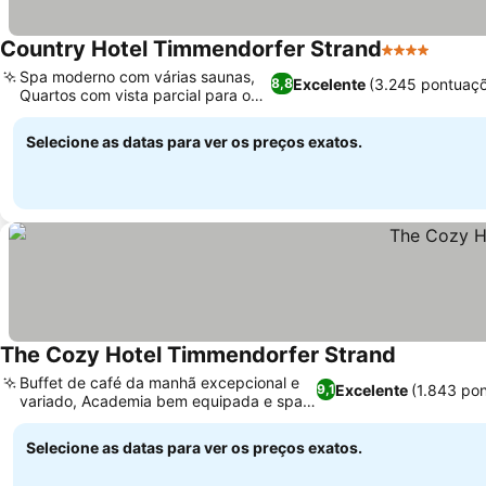
Country Hotel Timmendorfer Strand
4 Estrelas
Ver p
Spa moderno com várias saunas,
Excelente
(3.245 pontuaç
8,8
Quartos com vista parcial para o
Ver preços
mar
Selecione as datas para ver os preços exatos.
The Cozy Hotel Timmendorfer Strand
Ver preços
Buffet de café da manhã excepcional e
Excelente
(1.843 po
9,1
variado, Academia bem equipada e spa
Ver preços
relaxante
Selecione as datas para ver os preços exatos.