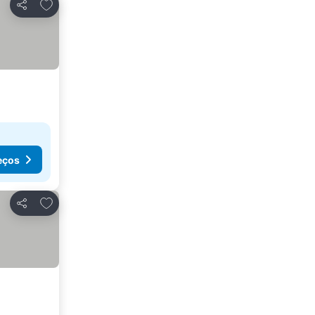
Adicionar aos favoritos
Partilhar
eços
Adicionar aos favoritos
Partilhar