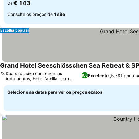
€ 143
De
Consulte os preços de
1 site
Escolha popular
Grand Hotel Seeschlösschen Sea Retreat & S
Spa exclusivo com diversos
Excelente
(5.781 pontua
8,6
tratamentos, Hotel familiar com
Ver preços
charme pessoal
Selecione as datas para ver os preços exatos.