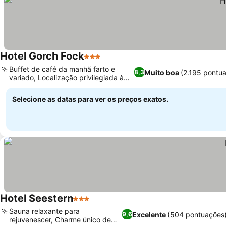
Hotel Gorch Fock
3 Estrelas
Ver preços
Buffet de café da manhã farto e
Muito boa
(2.195 pontu
8,3
variado, Localização privilegiada à
Ver preços
beira-mar
Selecione as datas para ver os preços exatos.
Hotel Seestern
3 Estrelas
Ver preços
Sauna relaxante para
Excelente
(504 pontuações
9,6
rejuvenescer, Charme único de