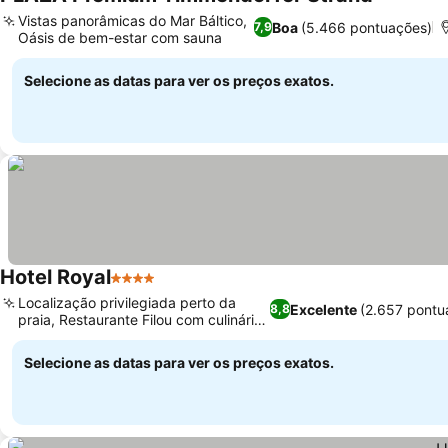
Ver preço
Vistas panorâmicas do Mar Báltico,
Boa
(5.466 pontuações)
7,9
Oásis de bem-estar com sauna
Ver preços
Selecione as datas para ver os preços exatos.
Hotel Royal
4 Estrelas
Ver preços
Localização privilegiada perto da
Excelente
(2.657 pontu
8,8
praia, Restaurante Filou com culinária
Ver preços
regional
Selecione as datas para ver os preços exatos.