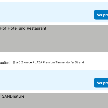
Ver pr
reços
uações)
a 0.2 km de PLAZA Premium Timmendorfer Strand
Ver pr