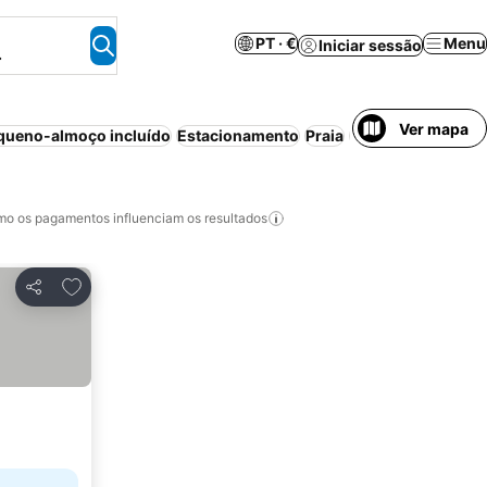
PT · €
Menu
Iniciar sessão
.
Ver mapa
queno-almoço incluído
Estacionamento
Praia
Piscina
o os pagamentos influenciam os resultados
Adicionar aos favoritos
Partilhar