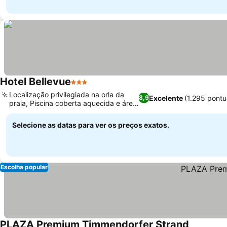
Hotel Bellevue
3 Estrelas
Ver preços
Localização privilegiada na orla da
Excelente
(1.295 pont
8,9
praia, Piscina coberta aquecida e área
Ver preços
de spa
Selecione as datas para ver os preços exatos.
Escolha popular
PLAZA Premium Timmendorfer Strand