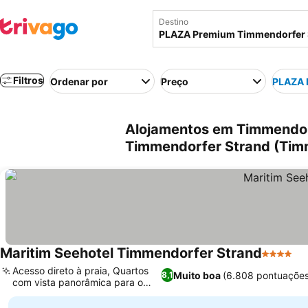
Destino
Filtros
Ordenar por
Preço
PLAZA 
Alojamentos em Timmendor
Timmendorfer Strand (Tim
Maritim Seehotel Timmendorfer Strand
4 Estrela
Ve
Acesso direto à praia, Quartos
Muito boa
(6.808 pontuações
8,1
com vista panorâmica para o
Ver preços
mar