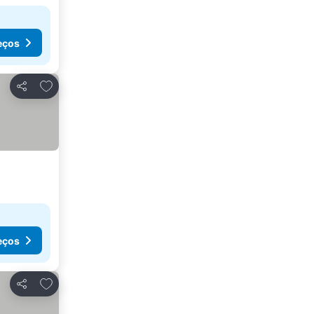
eços
Adicionar aos favoritos
Partilhar
eços
Adicionar aos favoritos
Partilhar