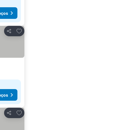
eços
Adicionar aos favoritos
Partilhar
eços
Adicionar aos favoritos
Partilhar