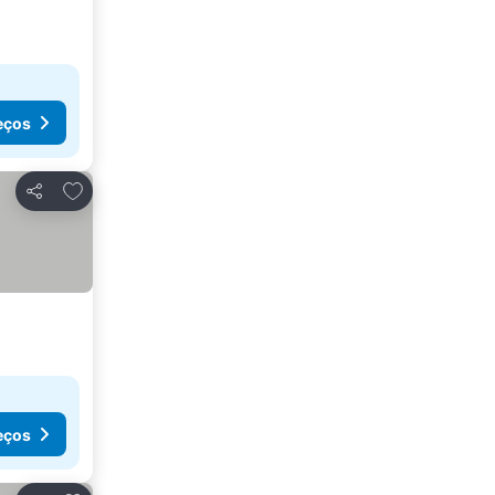
eços
Adicionar aos favoritos
Partilhar
eços