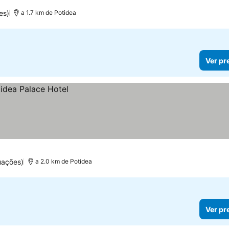
ços
es)
a 1.7 km de Potidea
Ver pr
uações)
a 2.0 km de Potidea
Ver pr