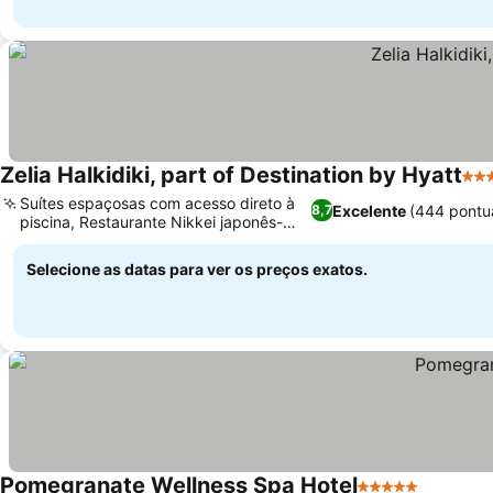
Zelia Halkidiki, part of Destination by Hyatt
5 E
Suítes espaçosas com acesso direto à
Excelente
(444 pontu
8,7
piscina, Restaurante Nikkei japonês-
Ver preços
peruano
Selecione as datas para ver os preços exatos.
Pomegranate Wellness Spa Hotel