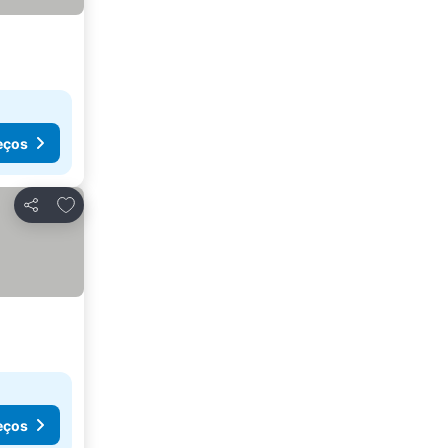
eços
Adicionar aos favoritos
Partilhar
eços