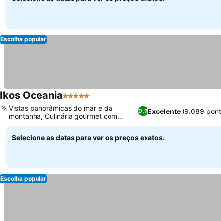
Escolha popular
Ikos Oceania
5 Estrelas
Ver preços
Vistas panorâmicas do mar e da
Excelente
(9.089 pon
9,7
montanha, Culinária gourmet com
Ver preços
diversas cozinhas
Selecione as datas para ver os preços exatos.
Escolha popular