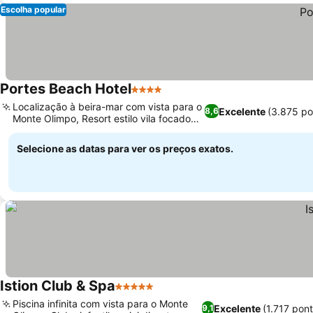
Escolha popular
Portes Beach Hotel
4 Estrelas
Ver preços
Localização à beira-mar com vista para o
Excelente
(3.875 po
8,6
Monte Olimpo, Resort estilo vila focado
Ver preços
na família
Selecione as datas para ver os preços exatos.
Istion Club & Spa
5 Estrelas
Ver preços
Piscina infinita com vista para o Monte
Excelente
(1.717 pon
9,1