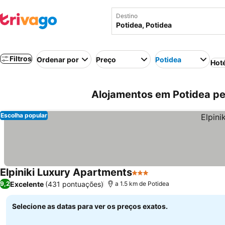
Destino
Filtros
Ordenar por
Preço
Potidea
Hot
Alojamentos em Potidea per
Escolha popular
Elpiniki Luxury Apartments
3 Estrelas
Ver preços
Excelente
(431 pontuações)
9,2
a 1.5 km de Potidea
Selecione as datas para ver os preços exatos.