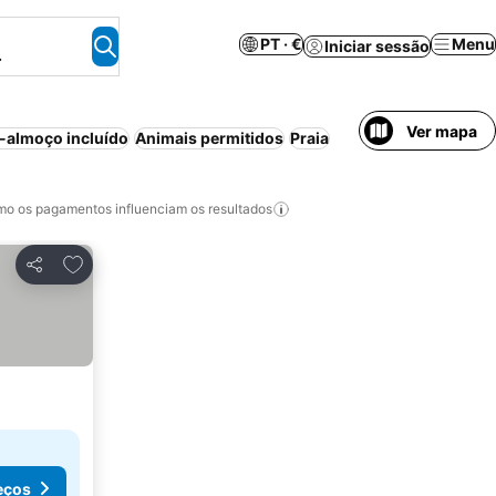
PT · €
Menu
Iniciar sessão
.
Ver mapa
almoço incluído
Animais permitidos
Praia
o os pagamentos influenciam os resultados
Adicionar aos favoritos
Partilhar
eços