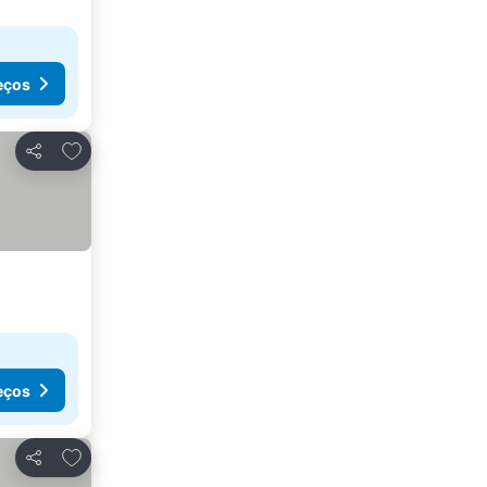
eços
Adicionar aos favoritos
Partilhar
eços
Adicionar aos favoritos
Partilhar