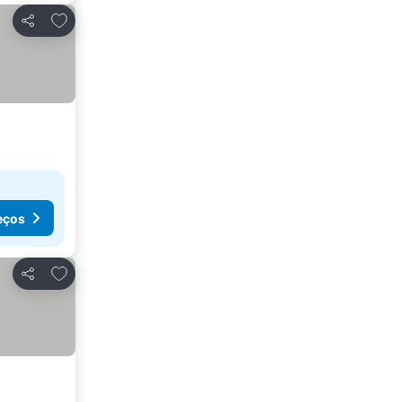
Adicionar aos favoritos
Partilhar
eços
Adicionar aos favoritos
Partilhar