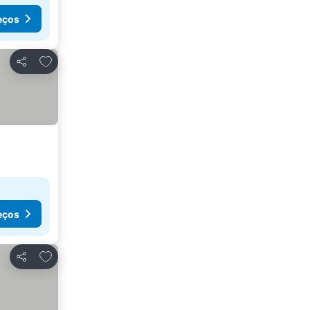
eços
Adicionar aos favoritos
Partilhar
eços
Adicionar aos favoritos
Partilhar