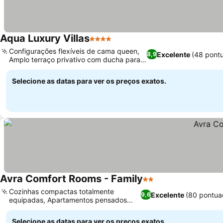
Aqua Luxury Villas
4 Estrelas
Ver preços
Configurações flexíveis de cama queen,
Excelente
(48 pont
8,9
Amplo terraço privativo com ducha para
Ver preços
os pés
Selecione as datas para ver os preços exatos.
Avra Comfort Rooms - Family
2 Estrelas
Ver preços
Cozinhas compactas totalmente
Excelente
(80 pontua
9,6
equipadas, Apartamentos pensados
Ver preços
para famílias
Selecione as datas para ver os preços exatos.