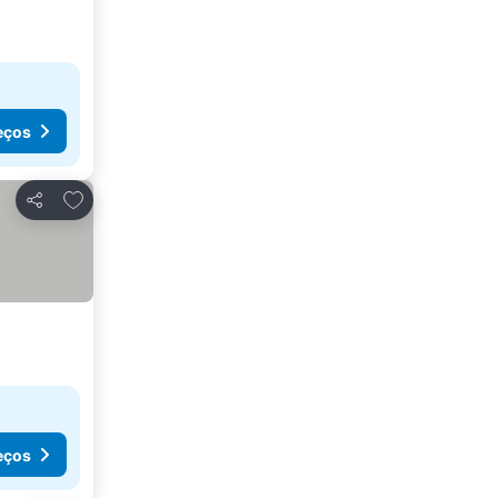
eços
Adicionar aos favoritos
Partilhar
eços