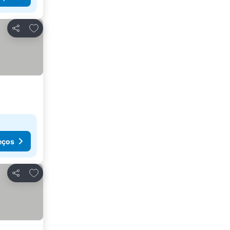
Adicionar aos favoritos
Partilhar
eços
Adicionar aos favoritos
Partilhar