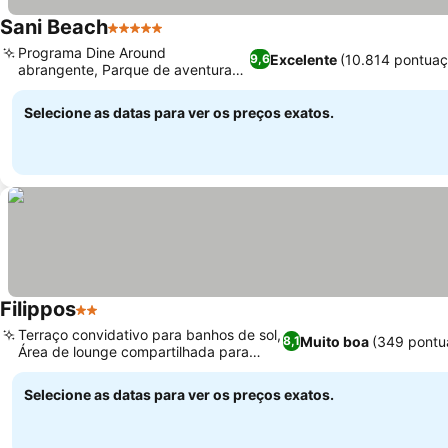
Sani Beach
5 Estrelas
Ver preços
Programa Dine Around
Excelente
(10.814 pontuaç
9,6
abrangente, Parque de aventuras
Ver preços
Sani Treetops
Selecione as datas para ver os preços exatos.
Filippos
2 Estrelas
Ver preços
Terraço convidativo para banhos de sol,
Muito boa
(349 pontu
8,1
Área de lounge compartilhada para
Ver preços
relaxar
Selecione as datas para ver os preços exatos.