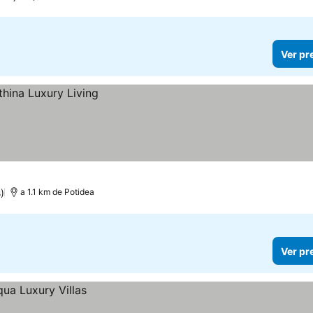
Ver pr
)
a 1.1 km de Potidea
Ver pr