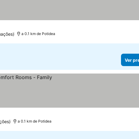
uações)
a 0.1 km de Potidea
Ver pr
ções)
a 0.1 km de Potidea