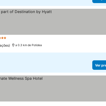
strelas
Ver preços
ações)
a 0.3 km de Potidea
Ver pr