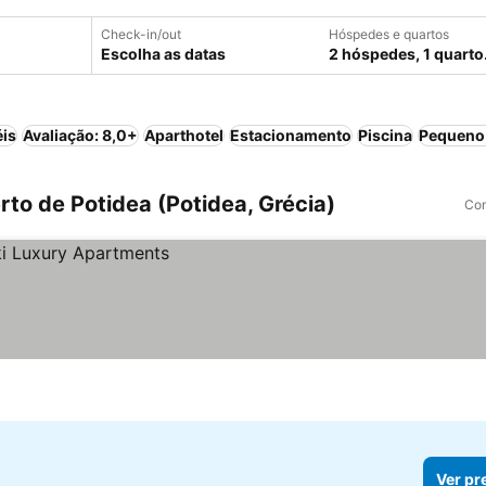
Check-in/out
Hóspedes e quartos
Escolha as datas
2 hóspedes, 1 quarto
éis
Avaliação: 8,0+
Aparthotel
Estacionamento
Piscina
Pequeno-
to de Potidea (Potidea, Grécia)
Com
Ver pr