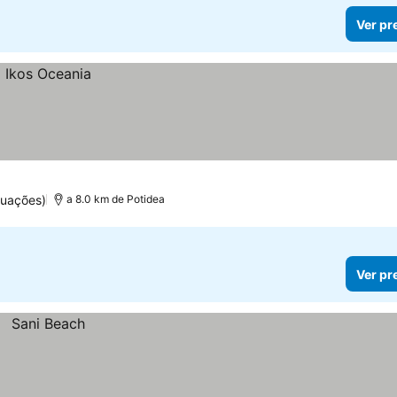
Ver pr
tuações)
a 8.0 km de Potidea
Ver pr