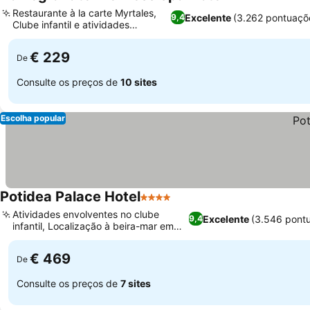
5 Estrelas
Ver pre
Restaurante à la carte Myrtales,
Excelente
(3.262 pontuaçõ
9,4
Clube infantil e atividades
Ver preços
dedicadas
€ 229
De
Consulte os preços de
10 sites
Escolha popular
Potidea Palace Hotel
4 Estrelas
Ver preços
Atividades envolventes no clube
Excelente
(3.546 pont
9,4
infantil, Localização à beira-mar em
Ver preços
Nea Potidea
€ 469
De
Consulte os preços de
7 sites