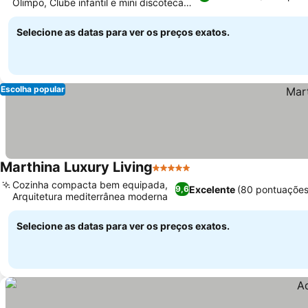
Olimpo, Clube infantil e mini discoteca
Ver preços
divertidos
Selecione as datas para ver os preços exatos.
Escolha popular
Marthina Luxury Living
5 Estrelas
Ver preços
Cozinha compacta bem equipada,
Excelente
(80 pontuações
9,6
Arquitetura mediterrânea moderna
Ver preços
Selecione as datas para ver os preços exatos.