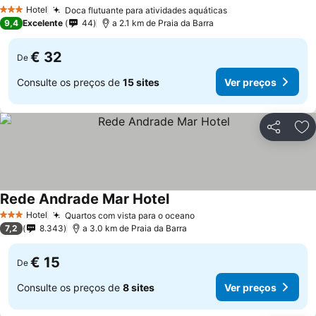
Hotel
Doca flutuante para atividades aquáticas
3 Estrelas
9,4
Excelente
44
a 2.1 km de Praia da Barra
€ 32
De
Consulte os preços de
15 sites
Ver preços
Partilhar
Ad
Rede Andrade Mar Hotel
Hotel
Quartos com vista para o oceano
3 Estrelas
7,2
8.343
a 3.0 km de Praia da Barra
€ 15
De
Consulte os preços de
8 sites
Ver preços