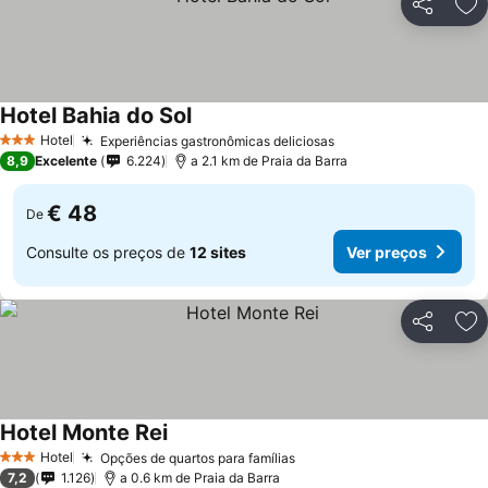
Partilhar
Ad
Hotel Bahia do Sol
Hotel
Experiências gastronômicas deliciosas
3 Estrelas
8,9
Excelente
6.224
a 2.1 km de Praia da Barra
€ 48
De
Consulte os preços de
12 sites
Ver preços
Partilhar
Ad
Hotel Monte Rei
Hotel
Opções de quartos para famílias
3 Estrelas
7,2
1.126
a 0.6 km de Praia da Barra