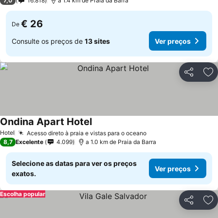
7,0
16.818
a 1.4 km de Praia da Barra
€ 26
De
Consulte os preços de
13 sites
Ver preços
Partilhar
Ad
Ondina Apart Hotel
Hotel
Acesso direto à praia e vistas para o oceano
8,7
Excelente
4.099
a 1.0 km de Praia da Barra
Selecione as datas para ver os preços
Ver preços
exatos.
Escolha popular
Partilhar
Ad