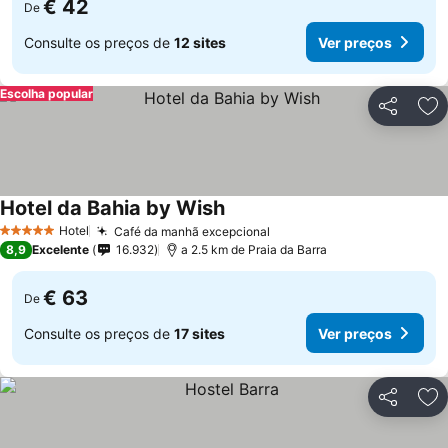
€ 42
De
Consulte os preços de
12 sites
Ver preços
Escolha popular
Partilhar
Ad
Hotel da Bahia by Wish
Hotel
Café da manhã excepcional
5 Estrelas
8,9
Excelente
16.932
a 2.5 km de Praia da Barra
€ 63
De
Consulte os preços de
17 sites
Ver preços
Partilhar
Ad