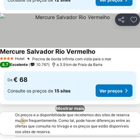
Partilhar
Ad
Mercure Salvador Rio Vermelho
Hotel
Piscina de borda infinita com vista para o mar
4 Estrelas
8,7
Excelente
10.767
a 3.9 km de Praia da Barra
€ 68
De
Consulte os preços de
15 sites
Ver preços
Mostrar mais
Os preços e a disponibilidade que recebemos dos sites de reserva
mudam frequentemente. Como tal, pode haver diferenças entre as
ofertas que consulta no trivago e os preços que estão disponíveis
nos sites de reserva.