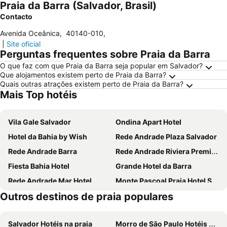
Praia da Barra (Salvador, Brasil)
Contacto
Avenida Oceânica
,
40140-010
,
|
Site oficial
Perguntas frequentes sobre Praia da Barra
O que faz com que Praia da Barra seja popular em Salvador?
Que alojamentos existem perto de Praia da Barra?
Quais outras atrações existem perto de Praia da Barra?
Mais Top hotéis
Vila Gale Salvador
Ondina Apart Hotel
Hotel da Bahia by Wish
Rede Andrade Plaza Salvador
Rede Andrade Barra
Rede Andrade Riviera Premium
Fiesta Bahia Hotel
Grande Hotel da Barra
Rede Andrade Mar Hotel
Monte Pascoal Praia Hotel Salvador
Outros destinos de praia populares
Sol Victoria Marina
Rede Andrade Express
Hotel Deville Prime Salvador
Portobello Ondina Praia
Salvador Hotéis na praia
Morro de São Paulo Hotéis na praia
Ibis Salvador Rio Vermelho
Mercure Salvador Rio Vermelho