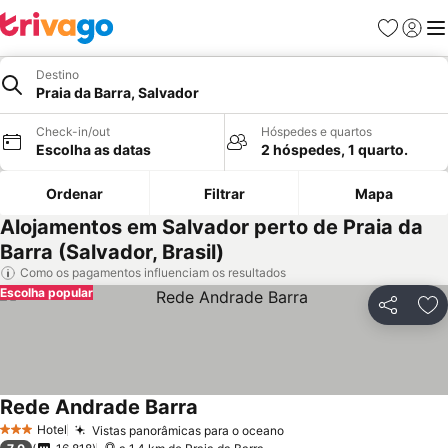
Favoritos
Iniciar
Me
Destino
Praia da Barra, Salvador
Check-in/out
Hóspedes e quartos
Escolha as datas
2 hóspedes, 1 quarto.
Ordenar
Filtrar
Mapa
Alojamentos em Salvador perto de Praia da
Barra (Salvador, Brasil)
Como os pagamentos influenciam os resultados
Escolha popular
Partilhar
Ad
Rede Andrade Barra
Hotel
Vistas panorâmicas para o oceano
3 Estrelas