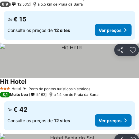
3 Estrelas
6,9
12.535
a 5.5 km de Praia da Barra
€ 15
De
Consulte os preços de
12 sites
Ver preços
Partilhar
Ad
Hit Hotel
Hotel
Perto de pontos turísticos históricos
3 Estrelas
8,1
Muito boa
5.162
a 1.4 km de Praia da Barra
€ 42
De
Consulte os preços de
12 sites
Ver preços