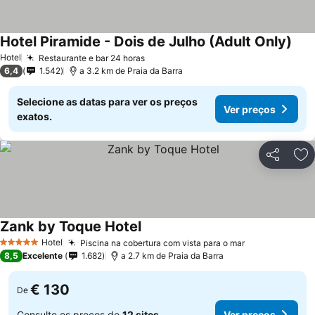
Hotel Piramide - Dois de Julho (Adult Only)
Hotel
Restaurante e bar 24 horas
6,4
1.542
a 3.2 km de Praia da Barra
Selecione as datas para ver os preços
Ver preços
exatos.
Partilhar
Ad
Zank by Toque Hotel
Hotel
Piscina na cobertura com vista para o mar
5 Estrelas
8,5
Excelente
1.682
a 2.7 km de Praia da Barra
€ 130
De
Consulte os preços de
12 sites
Ver preços