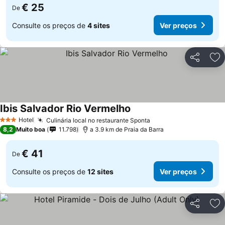
€ 25
De
Consulte os preços de
4 sites
Ver preços
Partilhar
Ad
Ibis Salvador Rio Vermelho
Hotel
Culinária local no restaurante Sponta
3 Estrelas
8,2
Muito boa
11.798
a 3.9 km de Praia da Barra
€ 41
De
Consulte os preços de
12 sites
Ver preços
Partilhar
Ad