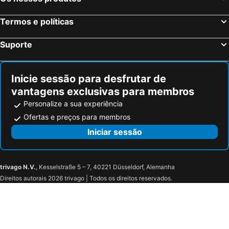
Pousada Colonial Chile
Real Classic Bahia Hotel
Termos e políticas
Pelourinho Boutique Hotel - OH HOTÉIS
Salvador Mar Hotel
Ondina
Hotel Monte Rei
Suporte
Pousada Corais da Barra
Studio na praia da Barra
Viver Bahia Pousada
Mart's Hotel
Inicie sessão para desfrutar de
Pousada O Ninho
Pousada Acácia da Barra
vantagens exclusivas para membros
Hotel Pousada Papaya Verde
Pousada Marcos
Personalize a sua experiência
Porto Farol
Villa Marquês
Ofertas e preços para membros
Farol da Barra
Pousada Estrela do Mar
Iniciar sessão
Bahia Sol e Mar
Hotel Casa do Amarelindo
Hotel Plaza Campo Grande
Santiago Turismo Hotel
trivago N.V.
, Kesselstraße 5 – 7, 40221 Düsseldorf, Alemanha
Hotel Fenix Salvador
Motel Scala
Direitos autorais 2026 trivago | Todos os direitos reservados.