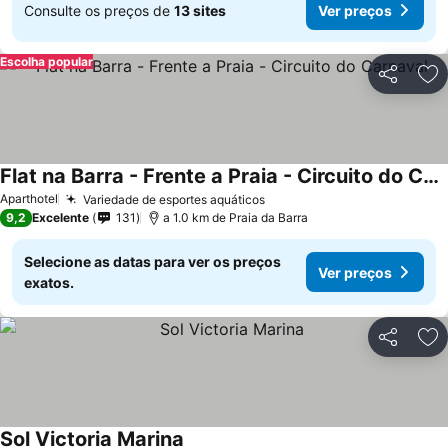
Consulte os preços de
13 sites
Ver preços
Escolha popular
Partilhar
Ad
Flat na Barra - Frente a Praia - Circuito do Carnaval
Aparthotel
Variedade de esportes aquáticos
9,2
Excelente
131
a 1.0 km de Praia da Barra
Selecione as datas para ver os preços
Ver preços
exatos.
Partilhar
Ad
Sol Victoria Marina