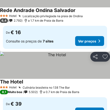
Rede Andrade Ondina Salvador
Hotel
Localização privilegiada na praia de Ondina
3 Estrelas
6,4
2.792
a 1.7 km de Praia da Barra
€ 16
De
Consulte os preços de
7 sites
Ver preços
Partilhar
Ad
The Hotel
Hotel
Culinária brasileira no 138 The Bar
3 Estrelas
8,1
Muito boa
5.502
a 0.7 km de Praia da Barra
€ 39
De