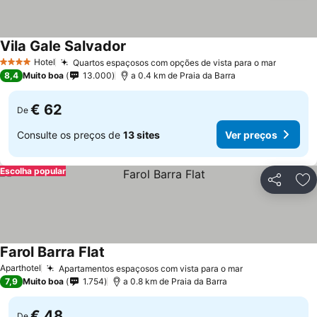
Vila Gale Salvador
Hotel
Quartos espaçosos com opções de vista para o mar
4 Estrelas
8,4
Muito boa
13.000
a 0.4 km de Praia da Barra
€ 62
De
Consulte os preços de
13 sites
Ver preços
Escolha popular
Partilhar
Ad
Farol Barra Flat
Aparthotel
Apartamentos espaçosos com vista para o mar
7,9
Muito boa
1.754
a 0.8 km de Praia da Barra
€ 48
De