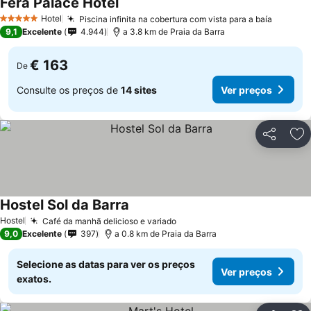
Fera Palace Hotel
Hotel
Piscina infinita na cobertura com vista para a baía
5 Estrelas
9,1
Excelente
4.944
a 3.8 km de Praia da Barra
€ 163
De
Consulte os preços de
14 sites
Ver preços
Partilhar
Ad
Hostel Sol da Barra
Hostel
Café da manhã delicioso e variado
9,0
Excelente
397
a 0.8 km de Praia da Barra
Selecione as datas para ver os preços
Ver preços
exatos.