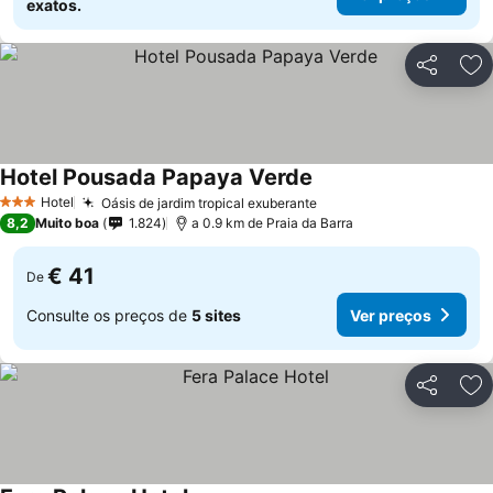
exatos.
Partilhar
Ad
Hotel Pousada Papaya Verde
Hotel
Oásis de jardim tropical exuberante
3 Estrelas
8,2
Muito boa
1.824
a 0.9 km de Praia da Barra
€ 41
De
Consulte os preços de
5 sites
Ver preços
Partilhar
Ad