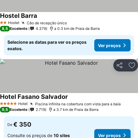
Hostel Barra
Hostel
Cão de recepção único
2 Estrelas
8,5
Excelente
4.379
a 0.3 km de Praia da Barra
Selecione as datas para ver os preços
Ver preços
exatos.
Partilhar
Ad
Hotel Fasano Salvador
Hotel
Piscina infinita na cobertura com vista para a baía
5 Estrelas
9,5
Excelente
2.719
a 3.7 km de Praia da Barra
€ 350
De
Consulte os preços de
10 sites
Ver preços