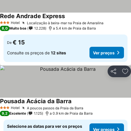
Rede Andrade Express
Hotel
Localização à beira-mar na Praia de Amaralina
3 Estrelas
8,0
Muito boa
12.228
a 5.4 km de Praia da Barra
€ 15
De
Consulte os preços de
12 sites
Ver preços
Partilhar
Ad
Pousada Acácia da Barra
Hotel
A poucos passos da Praia da Barra
3 Estrelas
9,2
Excelente
1.125
a 0.9 km de Praia da Barra
Selecione as datas para ver os preços
Ver preços