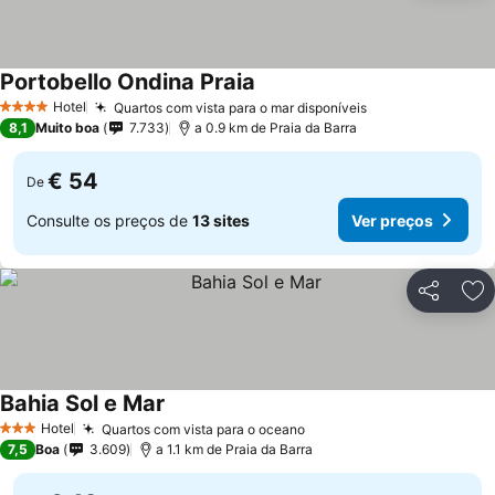
Portobello Ondina Praia
Hotel
Quartos com vista para o mar disponíveis
4 Estrelas
8,1
Muito boa
7.733
a 0.9 km de Praia da Barra
€ 54
De
Consulte os preços de
13 sites
Ver preços
Partilhar
Ad
Bahia Sol e Mar
Hotel
Quartos com vista para o oceano
3 Estrelas
7,5
Boa
3.609
a 1.1 km de Praia da Barra