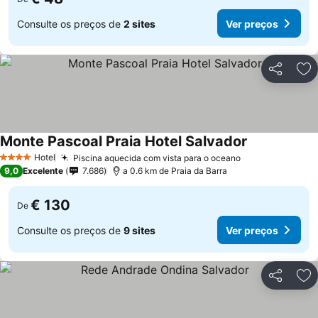
Consulte os preços de
2 sites
Ver preços
Partilhar
Ad
Monte Pascoal Praia Hotel Salvador
Hotel
Piscina aquecida com vista para o oceano
4 Estrelas
9,0
Excelente
7.686
a 0.6 km de Praia da Barra
€ 130
De
Consulte os preços de
9 sites
Ver preços
Partilhar
Ad