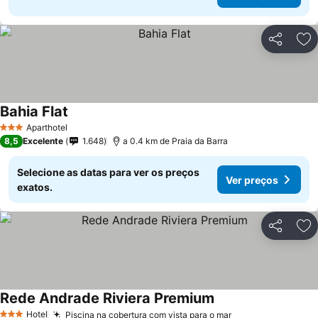
Partilhar
Ad
Bahia Flat
Aparthotel
3 Estrelas
8,5
Excelente
1.648
a 0.4 km de Praia da Barra
Selecione as datas para ver os preços
Ver preços
exatos.
Partilhar
Ad
Rede Andrade Riviera Premium
Hotel
Piscina na cobertura com vista para o mar