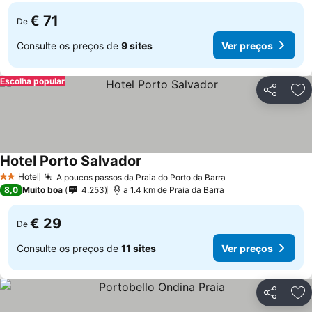
€ 71
De
Consulte os preços de
9 sites
Ver preços
Escolha popular
Partilhar
Ad
Hotel Porto Salvador
Hotel
A poucos passos da Praia do Porto da Barra
2 Estrelas
8,0
Muito boa
4.253
a 1.4 km de Praia da Barra
€ 29
De
Consulte os preços de
11 sites
Ver preços
Partilhar
Ad