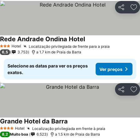
Partilhar
Ad
Rede Andrade Ondina Hotel
Hotel
Localização privilegiada de frente para a praia
3 Estrelas
6,5
3.753
a 1.7 km de Praia da Barra
Selecione as datas para ver os preços
Ver preços
exatos.
Partilhar
Ad
Grande Hotel da Barra
Hotel
Localização privilegiada em frente à praia
4 Estrelas
8,2
Muito boa
6.523
a 1.5 km de Praia da Barra