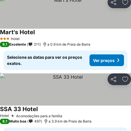
Partilhar
Ad
Mart's Hotel
Hotel
3 Estrelas
9,1
Excelente
211
a 0.9 km de Praia da Barra
Selecione as datas para ver os preços
Ver preços
exatos.
Partilhar
Ad
SSA 33 Hotel
Hotel
Acomodações para a família
8,1
Muito boa
497
a 3.9 km de Praia da Barra