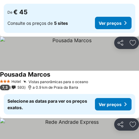
€ 45
De
Consulte os preços de
5 sites
Ver preços
Partilhar
Ad
Pousada Marcos
Hotel
Vistas panorâmicas para o oceano
3 Estrelas
7,3
593
a 0.9 km de Praia da Barra
Selecione as datas para ver os preços
Ver preços
exatos.
Partilhar
Ad