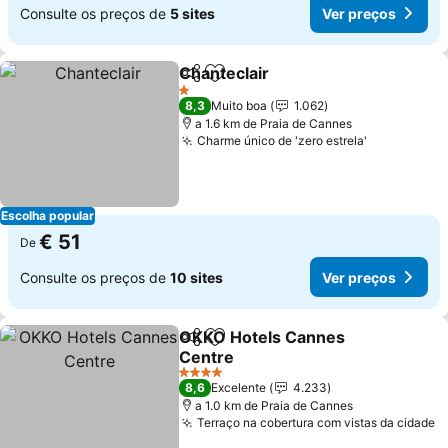
Consulte os preços de
5 sites
Ver preços
Chanteclair
Partilhar
Adicionar aos favoritos
Ver preços
1 Estrelas
8,3
Muito boa
1.062
a 1.6 km de Praia de Cannes
Charme único de 'zero estrela'
Ver preço
Escolha popular
€ 51
De
Consulte os preços de
10 sites
Ver preços
OKKO Hotels Cannes
Partilhar
Adicionar aos favoritos
Centre
Ver preços
4 Estrelas
8,6
Excelente
4.233
a 1.0 km de Praia de Cannes
Terraço na cobertura com vistas da cidade
V