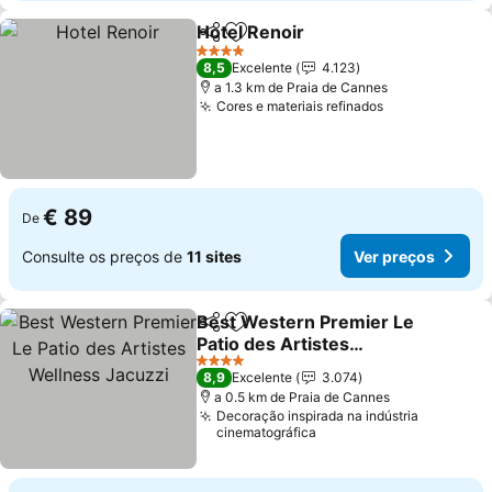
Hotel Renoir
Partilhar
Adicionar aos favoritos
Ver preços
4 Estrelas
8,5
Excelente
4.123
a 1.3 km de Praia de Cannes
Cores e materiais refinados
Ver preços
€ 89
De
Consulte os preços de
11 sites
Ver preços
Best Western Premier Le
Partilhar
Adicionar aos favoritos
Patio des Artistes
Wellness Jacuzzi
Ver preços
4 Estrelas
8,9
Excelente
3.074
a 0.5 km de Praia de Cannes
Decoração inspirada na indústria
cinematográfica