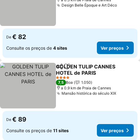
Design Belle Époque e Art Déco
Ver preço
€ 82
De
Consulte os preços de
4 sites
Ver preços
GOLDEN TULIP CANNES
Partilhar
Adicionar aos favoritos
HOTEL de PARIS
Ver preços
4 Estrelas
7,5
Boa
1.050
a 0.9 km de Praia de Cannes
Mansão histórica do século XIX
Ver preço
€ 89
De
Consulte os preços de
11 sites
Ver preços