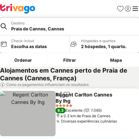
Favoritos
Iniciar
Me
Destino
Praia de Cannes, Cannes
Check-in/out
Hóspedes e quartos
Escolha as datas
2 hóspedes, 1 quarto.
Ordenar
Filtrar
Mapa
Alojamentos em Cannes perto de Praia de
Cannes (Cannes, França)
Como os pagamentos influenciam os resultados
Regent Carlton Cannes
Partilhar
Adicionar aos favoritos
By Ihg
Ver preços
5 Estrelas
9,3
Excelente
7.065
a 0.3 km de Praia de Cannes
Diversas experiências culinárias
Ver preç