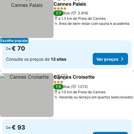
Partilhar
Adicionar aos favoritos
Cannes Palais
Ver preços
4 Estrelas
7,7
Boa
3.916
a 1.3 km de Praia de Cannes
Área de bem-estar com sauna e academia
V
Escolha popular
€ 70
De
Consulte os preços de
13 sites
Ver preços
Cannes Croisette
Partilhar
Adicionar aos favoritos
Ver preç
3 Estrelas
7,5
Boa
1.213
a 1.0 km de Praia de Cannes
Varanda ou terraço em quartos selecionados
€ 93
De