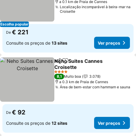
a 0.1 km de Praia de Cannes
Localização incomparável à beira-mar na
Croisette
Escolha popular
€ 221
De
Consulte os preços de
13 sites
Ver preços
Neho Suites Cannes
Partilhar
Adicionar aos favoritos
Croisette
Ver preços
4 Estrelas
8,1
Muito boa
3.078
a 0.3 km de Praia de Cannes
Área de bem-estar com hammam e sauna
Ve
€ 92
De
Consulte os preços de
12 sites
Ver preços