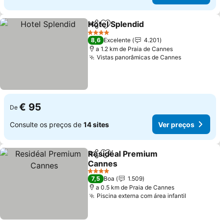
Hotel Splendid
Partilhar
Adicionar aos favoritos
Ver preços
4 Estrelas
8,6
Excelente
4.201
a 1.2 km de Praia de Cannes
Vistas panorâmicas de Cannes
Ver preço
€ 95
De
Consulte os preços de
14 sites
Ver preços
Residéal Premium
Partilhar
Adicionar aos favoritos
Cannes
Ver preços
4 Estrelas
7,5
Boa
1.509
a 0.5 km de Praia de Cannes
Piscina externa com área infantil
Ver preç