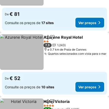
€ 81
De
Consulte os preços de
17 sites
Ver preços
Azurene Royal Hotel
Partilhar
Adicionar aos favoritos
Ver p
2 Estrelas
7,3
1.243
a 0.7 km de Praia de Cannes
Quartos selecionados com vista para o mar
V
€ 52
De
Consulte os preços de
10 sites
Ver preços
Hotel Victoria
Partilhar
Adicionar aos favoritos
Ver preços
4 Estrelas