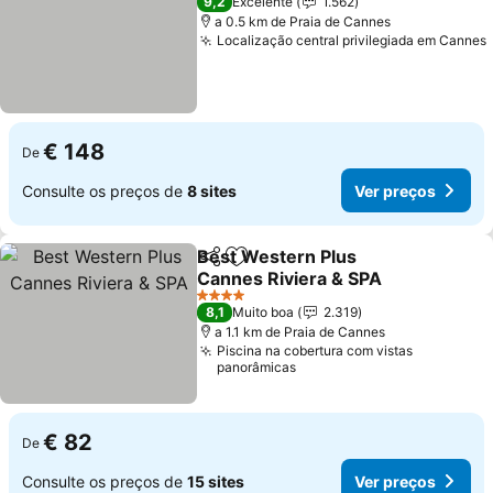
9,2
Excelente
1.562
a 0.5 km de Praia de Cannes
Localização central privilegiada em Cannes
€ 148
De
Consulte os preços de
8 sites
Ver preços
Best Western Plus
Partilhar
Adicionar aos favoritos
Cannes Riviera & SPA
Ver preços
4 Estrelas
8,1
Muito boa
2.319
a 1.1 km de Praia de Cannes
Piscina na cobertura com vistas
panorâmicas
€ 82
De
Consulte os preços de
15 sites
Ver preços