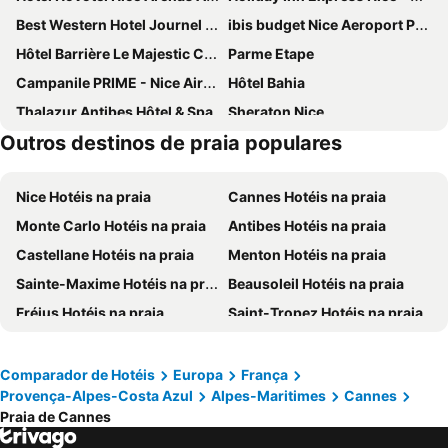
Best Western Hotel Journel Antibes
ibis budget Nice Aeroport Promenade des Anglais
Hôtel Barrière Le Majestic Cannes
Parme Etape
Campanile PRIME - Nice Airport
Hôtel Bahia
Thalazur Antibes Hôtel & Spa
Sheraton Nice
Outros destinos de praia populares
Neho Suites Cannes Croisette
Holiday Inn Nice-Port St Laurent by IHG
B&B HOTEL Cannes La Bocca Plage
Azurene Royal Hotel
Nice Hotéis na praia
Cannes Hotéis na praia
L'Esterel
Moxy Antibes Sophia Antipolis
Monte Carlo Hotéis na praia
Antibes Hotéis na praia
Residhome Nice Aeroport
Hotel des Victoires by Soniho
Castellane Hotéis na praia
Menton Hotéis na praia
ibis Cannes Plage La Bocca
Résidence Héliotel Marine
Sainte-Maxime Hotéis na praia
Beausoleil Hotéis na praia
Hotel Abrial by Soniho
Royal Antibes - Luxury Hotel, Résidence, Beach & Spa
Fréjus Hotéis na praia
Saint-Tropez Hotéis na praia
OKKO Hotels Nice Aéroport
Novotel Suites Cannes Centre
Saint-Raphaël Hotéis na praia
Diano Marina Hotéis na praia
ibis Styles Antibes
The Originals Résidence, Les Strélitzias
Sanremo Hotéis na praia
Cagnes-sur-Mer Hotéis na praia
Chanteclair
Eden Hotel & Spa
Comparador de Hotéis
Europa
França
Provença-Alpes-Costa Azul
Alpes-Maritimes
Cannes
Saint-Laurent-du-Var Hotéis na praia
San Bartolomeo al Mare Hotéis na praia
OKKO Hotels Cannes Centre
Crowne Plaza Nice - Grand Arenas By Ihg
Praia de Cannes
Cap d'Ail Hotéis na praia
Juan-les-Pins Hotéis na praia
Mercure Cannes Mandelieu
ibis Cannes Centre