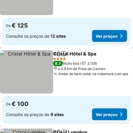
€ 125
De
Consulte os preços de
12 sites
Ver preços
Cristal Hôtel & Spa
Partilhar
Adicionar aos favoritos
Ver pre
4 Estrelas
8,3
Muito boa
2.159
a 0.6 km de Praia de Cannes
Andar de bem-estar na cobertura com spa
Ve
€ 100
De
Consulte os preços de
9 sites
Ver preços
Crisol Lumière