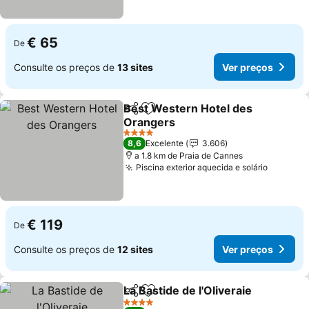
€ 65
De
Consulte os preços de
13 sites
Ver preços
Best Western Hotel des
Partilhar
Adicionar aos favoritos
Orangers
Ver preços
4 Estrelas
8,6
Excelente
3.606
a 1.8 km de Praia de Cannes
Piscina exterior aquecida e solário
Ver pre
€ 119
De
Consulte os preços de
12 sites
Ver preços
La Bastide de l'Oliveraie
Partilhar
Adicionar aos favoritos
Ve
4 Estrelas