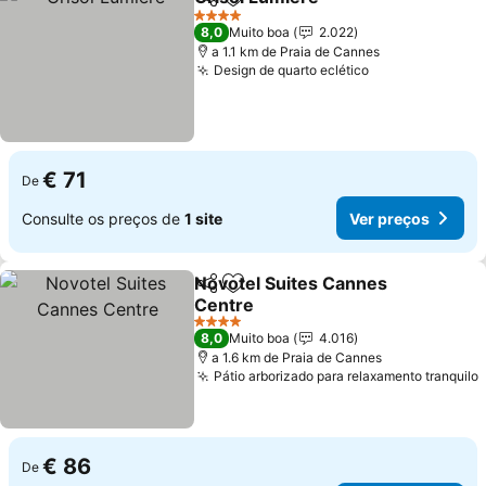
Partilhar
Adicionar aos favoritos
Ver preços
4 Estrelas
8,0
Muito boa
2.022
a 1.1 km de Praia de Cannes
Design de quarto eclético
Ver preços
€ 71
De
Consulte os preços de
1 site
Ver preços
Novotel Suites Cannes
Partilhar
Adicionar aos favoritos
Centre
Ver preços
4 Estrelas
8,0
Muito boa
4.016
a 1.6 km de Praia de Cannes
Pátio arborizado para relaxamento tranquilo
€ 86
De