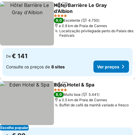
Hôtel Barrière Le Gray
Partilhar
Adicionar aos favoritos
d'Albion
Ver preços
4 Estrelas
9,0
Excelente
4.750
a 0.9 km de Praia de Cannes
Localização privilegiada perto do Palais des
Festivals
€ 141
De
Consulte os preços de
8 sites
Ver preços
Eden Hotel & Spa
Partilhar
Adicionar aos favoritos
Ver preç
4 Estrelas
8,0
Muito boa
5.441
a 0.5 km de Praia de Cannes
Buffet de café da manhã variado e fresco
Ve
Escolha popular