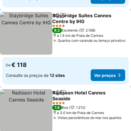
Staybridge Suites Cannes
Partilhar
Adicionar aos favoritos
Centre by IHG
Ver preços
4 Estrelas
9,2
Excelente
2.168
a 1.4 km de Praia de Cannes
Quartos com varanda ou terraço privativo
Ve
€ 118
De
Consulte os preços de
12 sites
Ver preços
Radisson Hotel Cannes
Partilhar
Adicionar aos favoritos
Seaside
Ver preços
4 Estrelas
7,8
Boa
1.212
a 3.0 km de Praia de Cannes
Vistas panorâmicas do mar nos quartos
Ver 