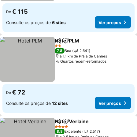
€ 115
De
Consulte os preços de
6 sites
Ver preços
Hotel PLM
Partilhar
Adicionar aos favoritos
Ver preços
2 Estrelas
7,8
Boa
2.641
a 1.1 km de Praia de Cannes
Quartos recém-reformados
Ver preços
€ 72
De
Consulte os preços de
12 sites
Ver preços
Hotel Verlaine
Partilhar
Adicionar aos favoritos
Ver preços
4 Estrelas
8,8
Excelente
2.517
a 0.5 km de Praia de Cannes