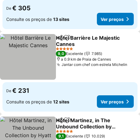
€ 305
De
Consulte os preços de
13 sites
Ver preços
Hôtel Barrière Le Majestic
Partilhar
Adicionar aos favoritos
Cannes
Ver preços
5 Estrelas
9,0
Excelente
7.985
a 0.9 km de Praia de Cannes
Jantar com chef com estrela Michelin
Ver p
€ 231
De
Consulte os preços de
12 sites
Ver preços
Hôtel Martinez, in The
Partilhar
Adicionar aos favoritos
Unbound Collection by
Hyatt
Ver preços
5 Estrelas
9,1
Excelente
10.029