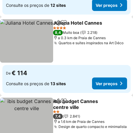
Consulte os preços de
12 sites
Ver preços
Juliana Hotel Cannes
Partilhar
Adicionar aos favoritos
Ver 
4 Estrelas
8,4
Muito boa
2.218
a 0.3 km de Praia de Cannes
Quartos e suítes inspirados na Art Déco
Ver 
€ 114
De
Consulte os preços de
13 sites
Ver preços
ibis budget Cannes
Partilhar
Adicionar aos favoritos
centre ville
Ver preços
2 Estrelas
7,4
2.841
a 1.6 km de Praia de Cannes
Design de quarto compacto e minimalista
Ve