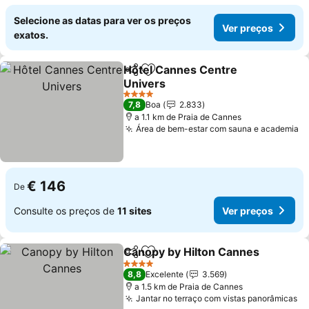
Selecione as datas para ver os preços
Ver preços
exatos.
Hôtel Cannes Centre
Partilhar
Adicionar aos favoritos
Univers
Ver preços
4 Estrelas
7,8
Boa
2.833
a 1.1 km de Praia de Cannes
Área de bem-estar com sauna e academia
V
€ 146
De
Consulte os preços de
11 sites
Ver preços
Canopy by Hilton Cannes
Partilhar
Adicionar aos favoritos
V
4 Estrelas
8,8
Excelente
3.569
a 1.5 km de Praia de Cannes
Jantar no terraço com vistas panorâmicas
Ve