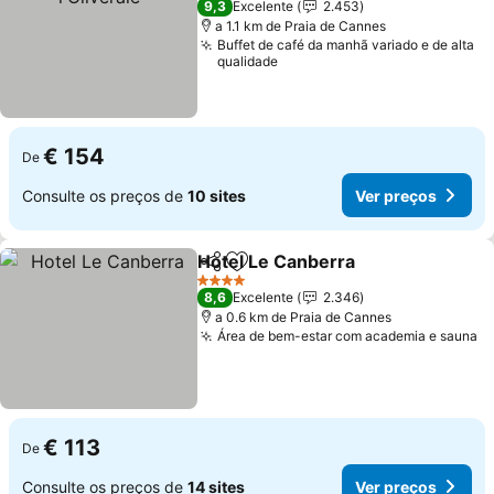
9,3
Excelente
2.453
a 1.1 km de Praia de Cannes
Buffet de café da manhã variado e de alta
qualidade
€ 154
De
Consulte os preços de
10 sites
Ver preços
Hotel Le Canberra
Partilhar
Adicionar aos favoritos
Ver pre
4 Estrelas
8,6
Excelente
2.346
a 0.6 km de Praia de Cannes
Área de bem-estar com academia e sauna
V
€ 113
De
Consulte os preços de
14 sites
Ver preços