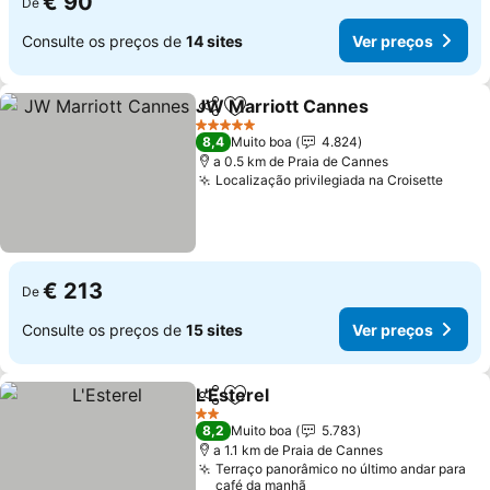
€ 90
De
Consulte os preços de
14 sites
Ver preços
JW Marriott Cannes
Partilhar
Adicionar aos favoritos
Ver p
5 Estrelas
8,4
Muito boa
4.824
a 0.5 km de Praia de Cannes
Localização privilegiada na Croisette
Ver p
€ 213
De
Consulte os preços de
15 sites
Ver preços
L'Esterel
Partilhar
Adicionar aos favoritos
Ver preços
2 Estrelas
8,2
Muito boa
5.783
a 1.1 km de Praia de Cannes
Terraço panorâmico no último andar para
café da manhã