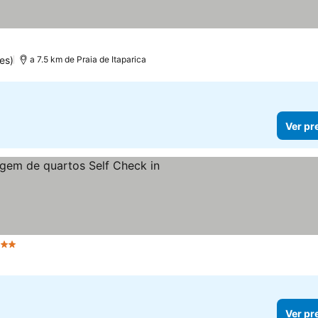
es)
a 7.5 km de Praia de Itaparica
Ver pr
 Estrelas
Ver pr