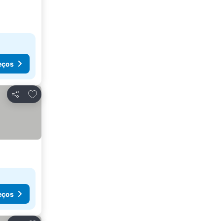
eços
Adicionar aos favoritos
Partilhar
eços