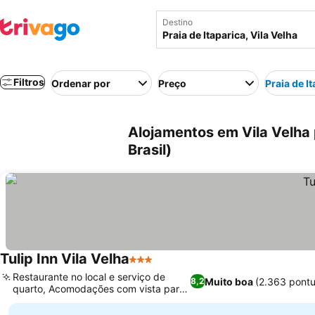
Destino
Filtros
Ordenar por
Preço
Praia de I
Alojamentos em Vila Velha p
Brasil)
Tulip Inn Vila Velha
3 Estrelas
Restaurante no local e serviço de
Muito boa
(2.363 pont
8,2
quarto, Acomodações com vista para
a cidade