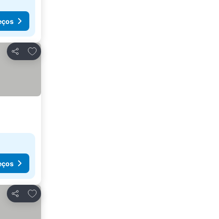
eços
Adicionar aos favoritos
Partilhar
eços
Adicionar aos favoritos
Partilhar