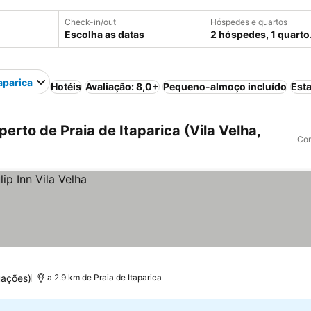
Check-in/out
Hóspedes e quartos
Escolha as datas
2 hóspedes, 1 quarto
taparica
Hotéis
Avaliação: 8,0+
Pequeno-almoço incluído
Est
erto de Praia de Itaparica (Vila Velha,
Com
uações)
a 2.9 km de Praia de Itaparica