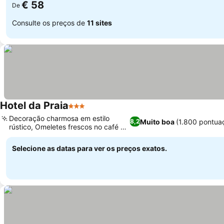
€ 58
De
Consulte os preços de
11 sites
Hotel da Praia
3 Estrelas
Decoração charmosa em estilo
Muito boa
(1.800 pontua
8,2
rústico, Omeletes frescos no café da
manhã
Selecione as datas para ver os preços exatos.