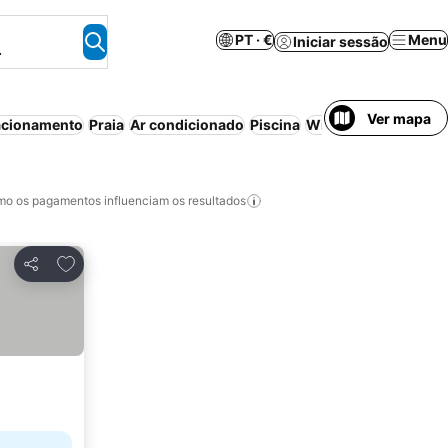
PT · €
Menu
Iniciar sessão
.
Ver mapa
acionamento
Praia
Ar condicionado
Piscina
Wi-fi
Aparthotel
Cas
o os pagamentos influenciam os resultados
Adicionar aos favoritos
Partilhar