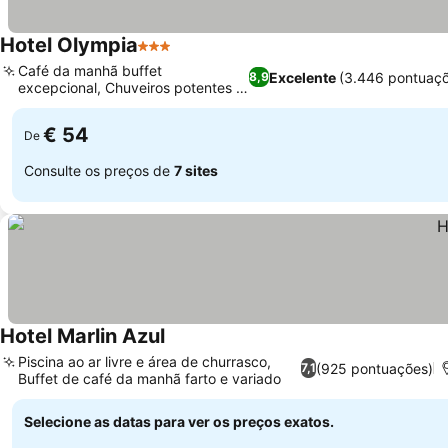
Hotel Olympia
3 Estrelas
Café da manhã buffet
Excelente
(3.446 pontuaçõ
8,9
excepcional, Chuveiros potentes e
refrescantes
€ 54
De
Consulte os preços de
7 sites
Hotel Marlin Azul
Piscina ao ar livre e área de churrasco,
(925 pontuações)
7,1
Buffet de café da manhã farto e variado
Selecione as datas para ver os preços exatos.