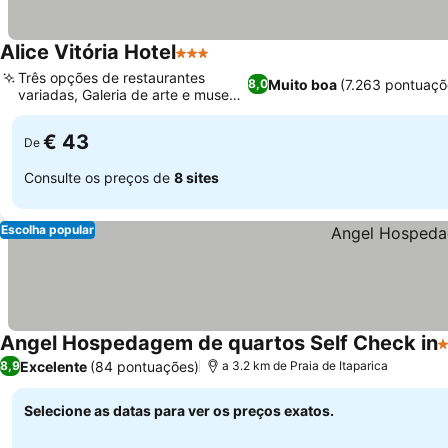
Alice Vitória Hotel
3 Estrelas
Três opções de restaurantes
Muito boa
(7.263 pontuaçõ
8,0
variadas, Galeria de arte e museu
únicos
€ 43
De
Consulte os preços de
8 sites
Escolha popular
Angel Hospedagem de quartos Self Check in
3
Excelente
(84 pontuações)
8,9
a 3.2 km de Praia de Itaparica
Selecione as datas para ver os preços exatos.