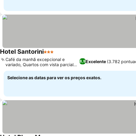
Hotel Santorini
3 Estrelas
Café da manhã excepcional e
Excelente
(3.782 pontua
8,9
variado, Quartos com vista parcial
para o mar
Selecione as datas para ver os preços exatos.