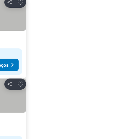
Adicionar aos favoritos
Partilhar
eços
Adicionar aos favoritos
Partilhar