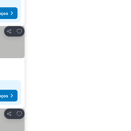
eços
Adicionar aos favoritos
Partilhar
eços
Adicionar aos favoritos
Partilhar