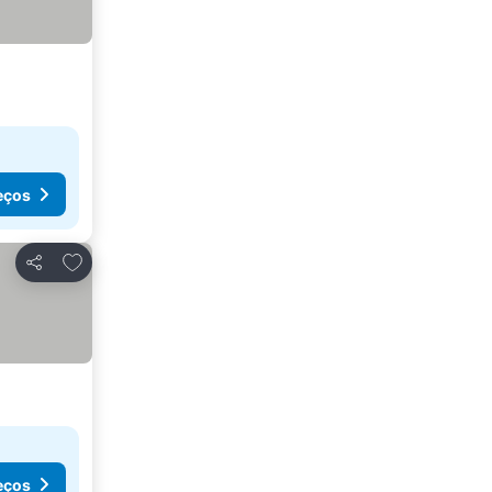
eços
Adicionar aos favoritos
Partilhar
eços