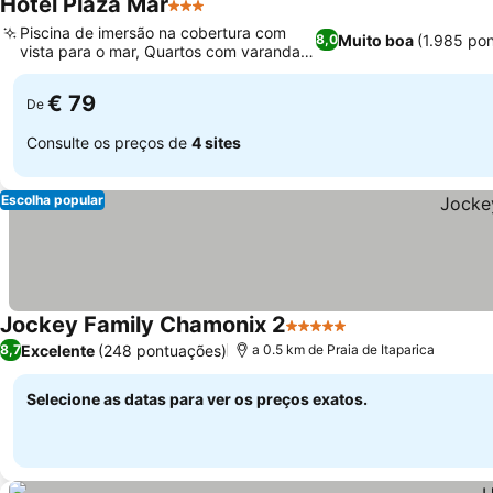
Hotel Plaza Mar
3 Estrelas
Piscina de imersão na cobertura com
Muito boa
(1.985 po
8,0
vista para o mar, Quartos com varandas
privativas
€ 79
De
Consulte os preços de
4 sites
Escolha popular
Jockey Family Chamonix 2
5 Estrelas
Excelente
(248 pontuações)
8,7
a 0.5 km de Praia de Itaparica
Selecione as datas para ver os preços exatos.