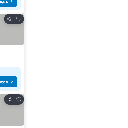
eços
Adicionar aos favoritos
Partilhar
eços
Adicionar aos favoritos
Partilhar