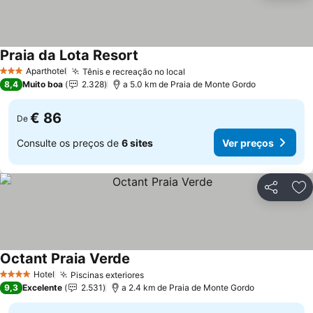
Praia da Lota Resort
Aparthotel
Tênis e recreação no local
3 Estrelas
8,4
Muito boa
2.328
a 5.0 km de Praia de Monte Gordo
€ 86
De
Consulte os preços de
6 sites
Ver preços
Partilhar
Ad
Octant Praia Verde
Hotel
Piscinas exteriores
4 Estrelas
9,3
Excelente
2.531
a 2.4 km de Praia de Monte Gordo