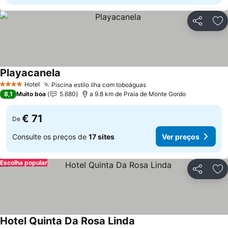
Partilhar
Ad
Playacanela
Hotel
Piscina estilo ilha com toboáguas
4 Estrelas
8,1
Muito boa
5.680
a 9.8 km de Praia de Monte Gordo
€ 71
De
Consulte os preços de
17 sites
Ver preços
Escolha popular
Partilhar
Ad
Hotel Quinta Da Rosa Linda