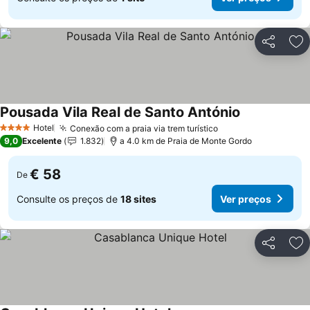
Partilhar
Ad
Pousada Vila Real de Santo António
Hotel
Conexão com a praia via trem turístico
4 Estrelas
9,0
Excelente
1.832
a 4.0 km de Praia de Monte Gordo
€ 58
De
Consulte os preços de
18 sites
Ver preços
Partilhar
Ad