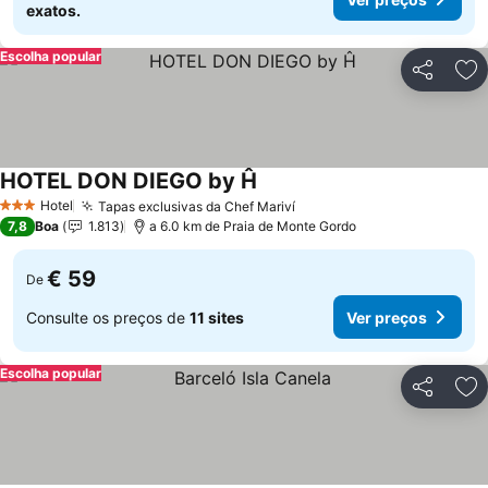
exatos.
Escolha popular
Partilhar
Ad
HOTEL DON DIEGO by Ĥ
Hotel
Tapas exclusivas da Chef Mariví
3 Estrelas
7,8
Boa
1.813
a 6.0 km de Praia de Monte Gordo
€ 59
De
Consulte os preços de
11 sites
Ver preços
Escolha popular
Partilhar
Ad