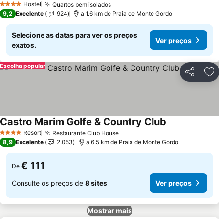
Hostel
Quartos bem isolados
4 Estrelas
9,2
Excelente
924
a 1.6 km de Praia de Monte Gordo
Selecione as datas para ver os preços
Ver preços
exatos.
Escolha popular
Partilhar
Ad
Castro Marim Golfe & Country Club
Resort
Restaurante Club House
4 Estrelas
8,9
Excelente
2.053
a 6.5 km de Praia de Monte Gordo
€ 111
De
Consulte os preços de
8 sites
Ver preços
Mostrar mais