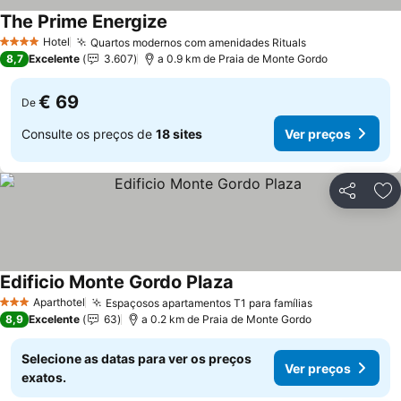
The Prime Energize
Hotel
Quartos modernos com amenidades Rituals
4 Estrelas
8,7
Excelente
3.607
a 0.9 km de Praia de Monte Gordo
€ 69
De
Consulte os preços de
18 sites
Ver preços
Partilhar
Ad
Edificio Monte Gordo Plaza
Aparthotel
Espaçosos apartamentos T1 para famílias
3 Estrelas
8,9
Excelente
63
a 0.2 km de Praia de Monte Gordo
Selecione as datas para ver os preços
Ver preços
exatos.