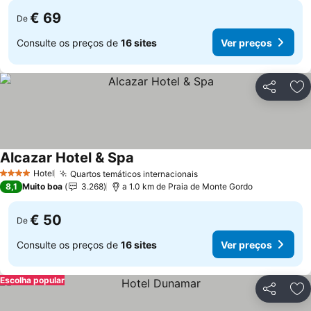
€ 69
De
Consulte os preços de
16 sites
Ver preços
Partilhar
Ad
Alcazar Hotel & Spa
Hotel
Quartos temáticos internacionais
4 Estrelas
8,1
Muito boa
3.268
a 1.0 km de Praia de Monte Gordo
€ 50
De
Consulte os preços de
16 sites
Ver preços
Escolha popular
Partilhar
Ad