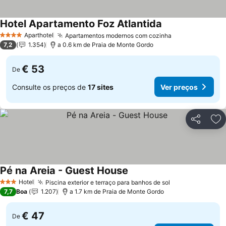
Hotel Apartamento Foz Atlantida
Aparthotel
Apartamentos modernos com cozinha
4 Estrelas
7,2
1.354
a 0.6 km de Praia de Monte Gordo
€ 53
De
Consulte os preços de
17 sites
Ver preços
Partilhar
Ad
Pé na Areia - Guest House
Hotel
Piscina exterior e terraço para banhos de sol
3 Estrelas
7,7
Boa
1.207
a 1.7 km de Praia de Monte Gordo
€ 47
De