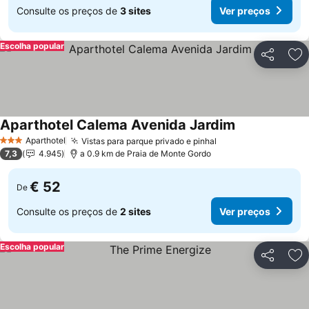
Consulte os preços de
3 sites
Ver preços
Escolha popular
Partilhar
Ad
Aparthotel Calema Avenida Jardim
Aparthotel
Vistas para parque privado e pinhal
3 Estrelas
7,3
4.945
a 0.9 km de Praia de Monte Gordo
€ 52
De
Consulte os preços de
2 sites
Ver preços
Escolha popular
Partilhar
Ad