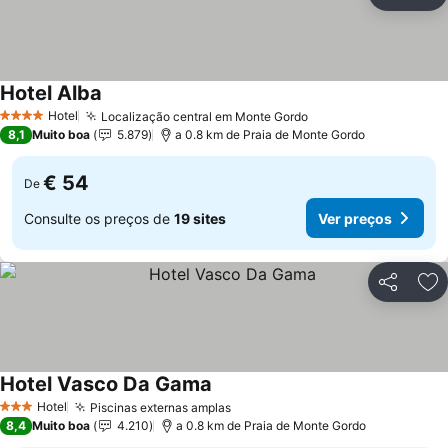
Partilhar
Ad
Hotel Alba
Hotel
Localização central em Monte Gordo
4 Estrelas
8,1
Muito boa
5.879
a 0.8 km de Praia de Monte Gordo
€ 54
De
Consulte os preços de
19 sites
Ver preços
Partilhar
Ad
Hotel Vasco Da Gama
Hotel
Piscinas externas amplas
3 Estrelas
8,4
Muito boa
4.210
a 0.8 km de Praia de Monte Gordo