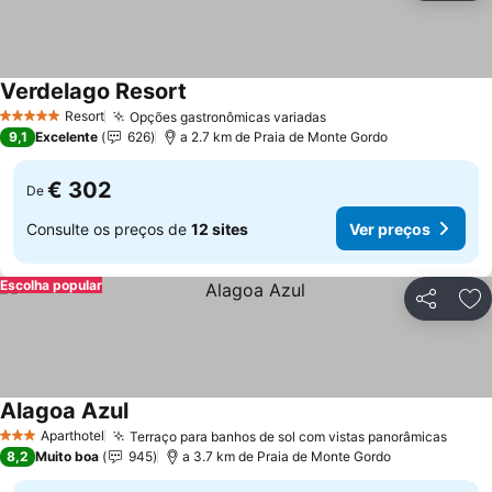
Verdelago Resort
Resort
Opções gastronômicas variadas
5 Estrelas
9,1
Excelente
626
a 2.7 km de Praia de Monte Gordo
€ 302
De
Consulte os preços de
12 sites
Ver preços
Escolha popular
Partilhar
Ad
Alagoa Azul
Aparthotel
Terraço para banhos de sol com vistas panorâmicas
3 Estrelas
8,2
Muito boa
945
a 3.7 km de Praia de Monte Gordo