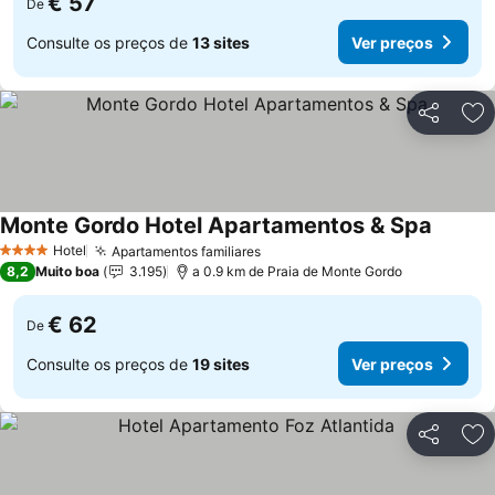
€ 57
De
Consulte os preços de
13 sites
Ver preços
Partilhar
Ad
Monte Gordo Hotel Apartamentos & Spa
Hotel
Apartamentos familiares
4 Estrelas
8,2
Muito boa
3.195
a 0.9 km de Praia de Monte Gordo
€ 62
De
Consulte os preços de
19 sites
Ver preços
Partilhar
Ad