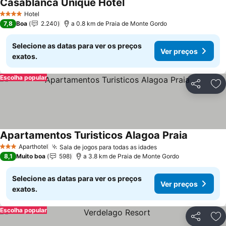
Casablanca Unique Hotel
Hotel
4 Estrelas
7,8
Boa
2.240
a 0.8 km de Praia de Monte Gordo
Selecione as datas para ver os preços
Ver preços
exatos.
Escolha popular
Partilhar
Ad
Apartamentos Turisticos Alagoa Praia
Aparthotel
Sala de jogos para todas as idades
3 Estrelas
8,1
Muito boa
598
a 3.8 km de Praia de Monte Gordo
Selecione as datas para ver os preços
Ver preços
exatos.
Escolha popular
Partilhar
Ad