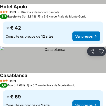
Hotel Apolo
Hotel
Piscina exterior com cascata
3 Estrelas
8,7
Excelente
2.848
a 3.6 km de Praia de Monte Gordo
€ 42
De
Consulte os preços de
12 sites
Ver preços
Partilhar
Ad
Casablanca
Hotel
3 Estrelas
7,8
Boa
681
a 0.7 km de Praia de Monte Gordo
€ 69
De
Consulte os preços de
1 site
Ver preços