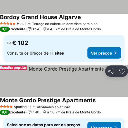
Bordoy Grand House Algarve
Hotel
Terraço na cobertura com vista para o rio
5 Estrelas
9,3
Excelente
654
a 4.1 km de Praia de Monte Gordo
€ 102
De
Consulte os preços de
11 sites
Ver preços
Escolha popular
Partilhar
Ad
Monte Gordo Prestige Apartments
Aparthotel
Atividades ao ar livre
4 Estrelas
8,8
Excelente
140
a 1.0 km de Praia de Monte Gordo
Selecione as datas para ver os preços
Ver preços