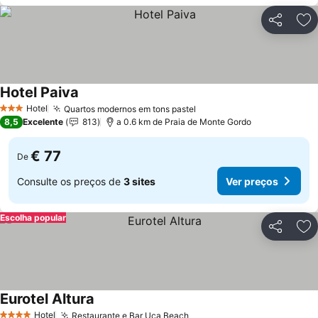
Partilhar
Ad
Hotel Paiva
Hotel
Quartos modernos em tons pastel
3 Estrelas
8,5
Excelente
813
a 0.6 km de Praia de Monte Gordo
€ 77
De
Consulte os preços de
3 sites
Ver preços
Escolha popular
Partilhar
Ad
Eurotel Altura
Hotel
Restaurante e Bar Uca Beach