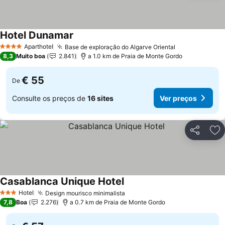
Hotel Dunamar
Aparthotel
Base de exploração do Algarve Oriental
4 Estrelas
8,3
Muito boa
2.841
a 1.0 km de Praia de Monte Gordo
€ 55
De
Consulte os preços de
16 sites
Ver preços
Partilhar
Ad
Casablanca Unique Hotel
Hotel
Design mourisco minimalista
3 Estrelas
7,8
Boa
2.276
a 0.7 km de Praia de Monte Gordo