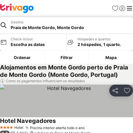
Favoritos
Iniciar
Me
Destino
Praia de Monte Gordo, Monte Gordo
Check-in/out
Hóspedes e quartos
Escolha as datas
2 hóspedes, 1 quarto.
Ordenar
Filtrar
Mapa
Alojamentos em Monte Gordo perto de Praia
de Monte Gordo (Monte Gordo, Portugal)
Como os pagamentos influenciam os resultados
Partilhar
Ad
Hotel Navegadores
Hotel
Piscina interior aberta todo o ano
4 Estrelas