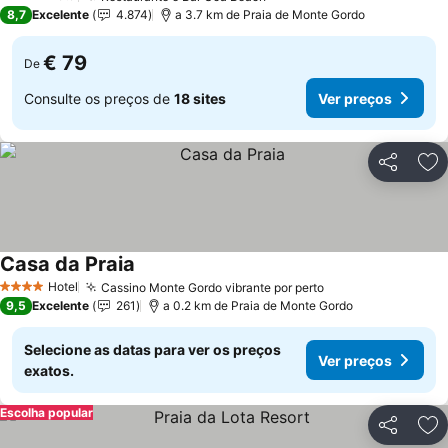
4 Estrelas
8,7
Excelente
4.874
a 3.7 km de Praia de Monte Gordo
€ 79
De
Consulte os preços de
18 sites
Ver preços
Partilhar
Ad
Casa da Praia
Hotel
Cassino Monte Gordo vibrante por perto
4 Estrelas
9,5
Excelente
261
a 0.2 km de Praia de Monte Gordo
Selecione as datas para ver os preços
Ver preços
exatos.
Escolha popular
Partilhar
Ad