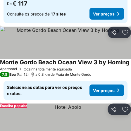
€ 117
De
Consulte os preços de
17 sites
Ver preços
Partilhar
Ad
Monte Gordo Beach Ocean View 3 by Homing
Aparthotel
Cozinha totalmente equipada
7,8
Boa
12
a 0.3 km de Praia de Monte Gordo
Selecione as datas para ver os preços
Ver preços
exatos.
Escolha popular
Partilhar
Ad