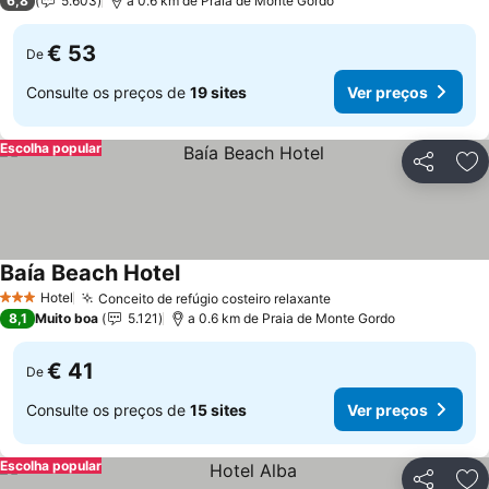
6,8
5.603
a 0.6 km de Praia de Monte Gordo
€ 53
De
Consulte os preços de
19 sites
Ver preços
Escolha popular
Partilhar
Ad
Baía Beach Hotel
Hotel
Conceito de refúgio costeiro relaxante
3 Estrelas
8,1
Muito boa
5.121
a 0.6 km de Praia de Monte Gordo
€ 41
De
Consulte os preços de
15 sites
Ver preços
Escolha popular