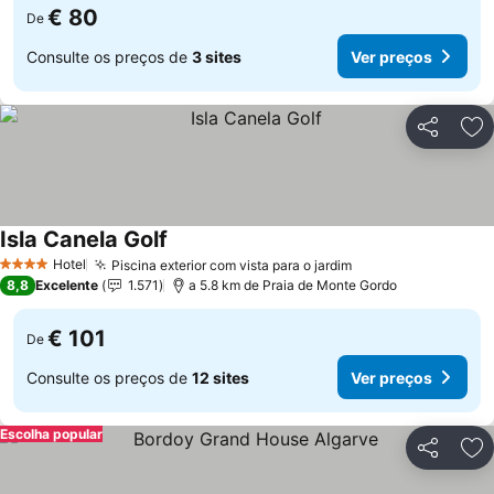
€ 80
De
Consulte os preços de
3 sites
Ver preços
Partilhar
Ad
Isla Canela Golf
Hotel
Piscina exterior com vista para o jardim
4 Estrelas
8,8
Excelente
1.571
a 5.8 km de Praia de Monte Gordo
€ 101
De
Consulte os preços de
12 sites
Ver preços
Escolha popular
Partilhar
Ad