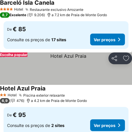
Barceló Isla Canela
Hotel
Restaurante exclusivo Arrozante
4 Estrelas
8,7
Excelente
9.206
a 7.2 km de Praia de Monte Gordo
€ 85
De
Consulte os preços de
17 sites
Ver preços
Escolha popular
Partilhar
Ad
Hotel Azul Praia
Hotel
Piscina exterior relaxante
2 Estrelas
6,9
476
a 4.2 km de Praia de Monte Gordo
€ 95
De
Consulte os preços de
2 sites
Ver preços