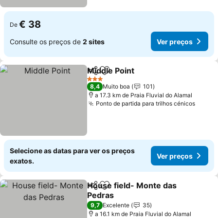
€ 38
De
Consulte os preços de
2 sites
Ver preços
Middle Point
Partilhar
Adicionar aos favoritos
3 Estrelas
8,4
Muito boa
101
a 17.3 km de Praia Fluvial do Alamal
Ponto de partida para trilhos cénicos
Selecione as datas para ver os preços
Ver preços
exatos.
House field- Monte das
Partilhar
Adicionar aos favoritos
Pedras
9,7
Excelente
35
a 16.1 km de Praia Fluvial do Alamal