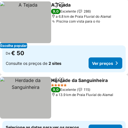
A Tejada
Partilhar
Adicionar aos favoritos
9,0
Excelente
286
a 6.8 km de Praia Fluvial do Alamal
Piscina com vista para o rio
Escolha popular
€ 50
De
Consulte os preços de
2 sites
Ver preços
Herdade da Sanguinheira
Partilhar
Adicionar aos favoritos
5 Estrelas
9,0
Excelente
115
a 13.9 km de Praia Fluvial do Alamal
Selecione as datas para ver os preços