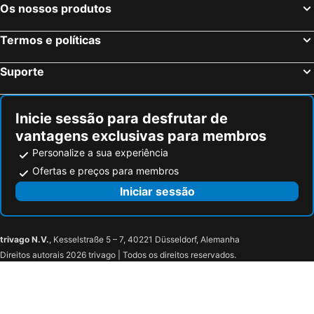
Os nossos produtos
Alpalhao Hotéis na praia
Arganil Hotéis na praia
Arraiolos Hotéis na praia
Pombal Hotéis na praia
Termos e políticas
Ponte de Sor Hotéis na praia
Miranda do Corvo Hotéis na praia
Suporte
Arronches Hotéis na praia
Sertã Hotéis na praia
Inicie sessão para desfrutar de
vantagens exclusivas para membros
Personalize a sua experiência
Ofertas e preços para membros
Iniciar sessão
trivago N.V.
, Kesselstraße 5 – 7, 40221 Düsseldorf, Alemanha
Direitos autorais 2026 trivago | Todos os direitos reservados.