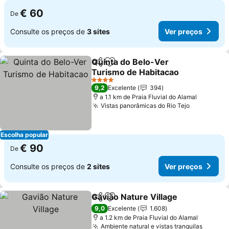
€ 60
De
Consulte os preços de
3 sites
Ver preços
Quinta do Belo-Ver
Partilhar
Adicionar aos favoritos
Turismo de Habitacao
4 Estrelas
9,2
Excelente
394
a 1.1 km de Praia Fluvial do Alamal
Vistas panorâmicas do Rio Tejo
Escolha popular
€ 90
De
Consulte os preços de
2 sites
Ver preços
Gavião Nature Village
Partilhar
Adicionar aos favoritos
9,0
Excelente
1.608
a 1.2 km de Praia Fluvial do Alamal
Ambiente natural e vistas tranquilas