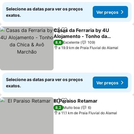
Selecione as datas para ver os preços
Ver preços
exatos.
Casas da Ferraria by 4U
Partilhar
Adicionar aos favoritos
Alojamento - Tonho da
Chica & Avô Marchão
8,6
Excelente
109
a 19.9 km de Praia Fluvial do Alamal
Selecione as datas para ver os preços
Ver preços
exatos.
El Paraiso Retamar
Partilhar
Adicionar aos favoritos
8,2
Muito boa
6
a 11.1 km de Praia Fluvial do Alamal