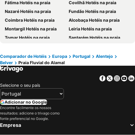
Fátima Hotéis na praia
Covilhã Hotéis na praia
Nazaré Hotéis na praia
Fundão Hotéis na praia
Coimbra Hotéis na praia
Alcobaça Hotéis na praia
Montargil Hotéis na praia
Leiria Hotéis na praia
Tomar Hotéis na praia
Santarém Hotéis na praia
São Pedro de Moel Hotéis na praia
Elvas Hotéis na praia
Unhais da Serra Hotéis na praia
Vieira de Leiria Hotéis na praia
Comparador de Hotéis
Europa
Portugal
Alentejo
Belver
Praia Fluvial do Alamal
Castelo Branco Hotéis na praia
Marinha Grande Hotéis na praia
Estremoz Hotéis na praia
Lousã Hotéis na praia
Facebook
Twitter
Insta
Yo
Pedrógão Grande Hotéis na praia
Vila Viçosa Hotéis na praia
Selecione o seu país
Portalegre Hotéis na praia
Marvão Hotéis na praia
Batalha Hotéis na praia
Oliveira do Hospital Hotéis na praia
Adicionar no Google
Castelo de Vide Hotéis na praia
Tábua Hotéis na praia
Encontre facilmente os nossos
resultados: adicione o trivago como
Alter do Chão Hotéis na praia
Abrantes Hotéis na praia
fonte preferencial no Google.
Empresa
Torres Novas Hotéis na praia
Montemor-o-Novo Hotéis na praia
Ferreira do Zêzere Hotéis na praia
Porto de Mós Hotéis na praia