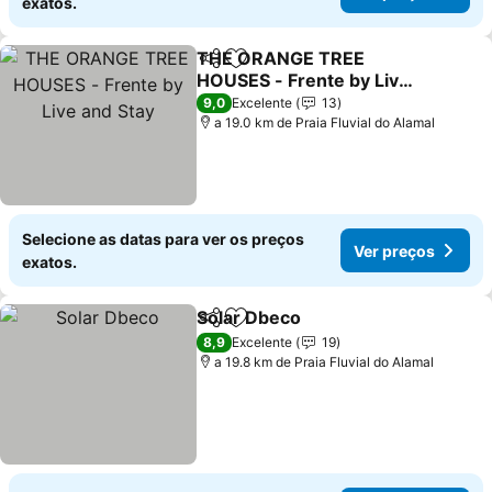
exatos.
THE ORANGE TREE
Partilhar
Adicionar aos favoritos
HOUSES - Frente by Live
and Stay
9,0
Excelente
13
a 19.0 km de Praia Fluvial do Alamal
Selecione as datas para ver os preços
Ver preços
exatos.
Solar Dbeco
Partilhar
Adicionar aos favoritos
8,9
Excelente
19
a 19.8 km de Praia Fluvial do Alamal