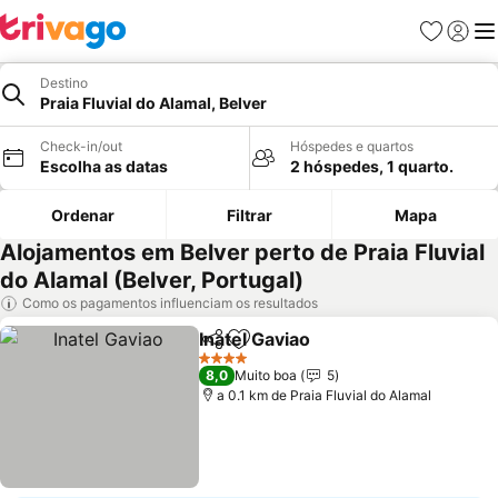
Favoritos
Iniciar
Me
Destino
Praia Fluvial do Alamal, Belver
Check-in/out
Hóspedes e quartos
Escolha as datas
2 hóspedes, 1 quarto.
Ordenar
Filtrar
Mapa
Alojamentos em Belver perto de Praia Fluvial
do Alamal (Belver, Portugal)
Como os pagamentos influenciam os resultados
Inatel Gaviao
Partilhar
Adicionar aos favoritos
4 Estrelas
8,0
Muito boa
5
a 0.1 km de Praia Fluvial do Alamal