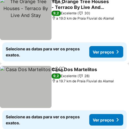
The Orange Tree Houses
Partilhar
Adicionar aos favoritos
- Terraco By Live And
Stay
9,2
Excelente
30
a 19.0 km de Praia Fluvial do Alamal
Selecione as datas para ver os preços
Ver preços
exatos.
Casa Dos Martelitos
Partilhar
Adicionar aos favoritos
9,2
Excelente
28
a 19.7 km de Praia Fluvial do Alamal
Selecione as datas para ver os preços
Ver preços
exatos.