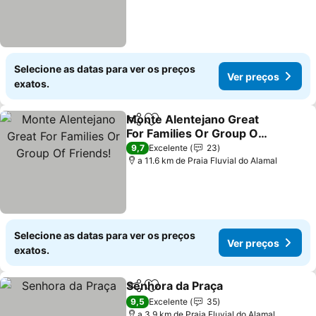
Selecione as datas para ver os preços
Ver preços
exatos.
Monte Alentejano Great
Partilhar
Adicionar aos favoritos
For Families Or Group Of
Friends!
9,7
Excelente
23
a 11.6 km de Praia Fluvial do Alamal
Selecione as datas para ver os preços
Ver preços
exatos.
Senhora da Praça
Partilhar
Adicionar aos favoritos
9,5
Excelente
35
a 3.9 km de Praia Fluvial do Alamal