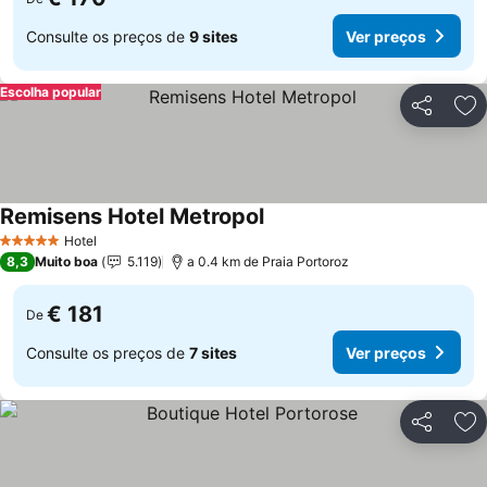
Consulte os preços de
9 sites
Ver preços
Escolha popular
Partilhar
Ad
Remisens Hotel Metropol
Hotel
5 Estrelas
8,3
Muito boa
5.119
a 0.4 km de Praia Portoroz
€ 181
De
Consulte os preços de
7 sites
Ver preços
Partilhar
Ad