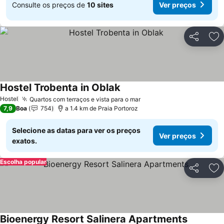
Consulte os preços de
10 sites
Ver preços
Partilhar
Ad
Hostel Trobenta in Oblak
Hostel
Quartos com terraços e vista para o mar
7,9
Boa
754
a 1.4 km de Praia Portoroz
Selecione as datas para ver os preços
Ver preços
exatos.
Escolha popular
Partilhar
Ad
Bioenergy Resort Salinera Apartments