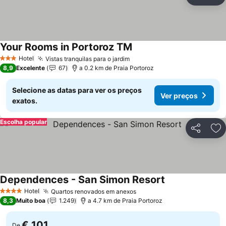
Partilhar
Ad
Your Rooms in Portoroz TM
Hotel
Vistas tranquilas para o jardim
3 Estrelas
8,9
Excelente
67
a 0.2 km de Praia Portoroz
Selecione as datas para ver os preços
Ver preços
exatos.
Escolha popular
Partilhar
Ad
Dependences - San Simon Resort
Hotel
Quartos renovados em anexos
4 Estrelas
8,3
Muito boa
1.249
a 4.7 km de Praia Portoroz
€ 101
De