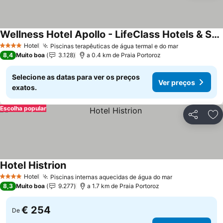
Wellness Hotel Apollo - LifeClass Hotels & Spa, Portorož
Hotel
Piscinas terapêuticas de água termal e do mar
4 Estrelas
8,4
Muito boa
3.128
a 0.4 km de Praia Portoroz
Selecione as datas para ver os preços
Ver preços
exatos.
Escolha popular
Partilhar
Ad
Hotel Histrion
Hotel
Piscinas internas aquecidas de água do mar
4 Estrelas
8,3
Muito boa
9.277
a 1.7 km de Praia Portoroz
€ 254
De