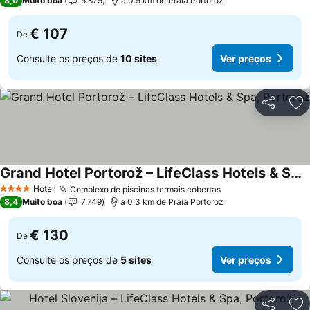
8,0
Muito boa
5.875
a 0.5 km de Praia Portoroz
€ 107
De
Consulte os preços de
10 sites
Ver preços
Partilhar
Ad
Grand Hotel Portorož – LifeClass Hotels & Spa, Portorož
Hotel
Complexo de piscinas termais cobertas
4 Estrelas
8,4
Muito boa
7.749
a 0.3 km de Praia Portoroz
€ 130
De
Consulte os preços de
5 sites
Ver preços