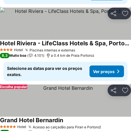
Partilhar
Ad
Hotel Riviera - LifeClass Hotels & Spa, Portorož
Hotel
Piscinas internas e externas
4 Estrelas
8,3
Muito boa
4.101
a 0.4 km de Praia Portoroz
Selecione as datas para ver os preços
Ver preços
exatos.
Escolha popular
Partilhar
Ad
Grand Hotel Bernardin
Hotel
Acesso ao calçadão para Piran e Portorož
5 Estrelas