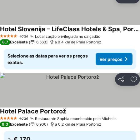
Partilhar
Ad
Hotel Slovenija – LifeClass Hotels & Spa, Portorož
Hotel
Localização privilegiada no calçadão
5 Estrelas
8,7
Excelente
6.563
a 0.4 km de Praia Portoroz
Selecione as datas para ver os preços
Ver preços
exatos.
Partilhar
Ad
Hotel Palace Portorož
Hotel
Restaurante Sophia reconhecido pelo Michelin
5 Estrelas
9,3
Excelente
6.900
a 0.2 km de Praia Portoroz
€ 170
De