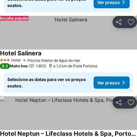
Ver preços
exatos.
Escolha popular
Partilhar
Ad
Hotel Salinera
Hotel
Piscina interior de água do mar
3 Estrelas
8,3
Muito boa
1.902
a 1.2 km de Praia Portoroz
Selecione as datas para ver os preços
Ver preços
exatos.
Partilhar
Ad
Hotel Neptun – Lifeclass Hotels & Spa, Portorož