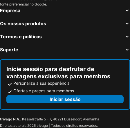
Piran Hotéis na praia
Grado Hotéis na praia
fonte preferencial no Google.
Empresa
Savudrija Hotéis na praia
Novigrad Hotéis na praia
Tar-Vabriga Hotéis na praia
Ližnjan Hotéis na praia
Os nossos produtos
Bohinj Hotéis na praia
Crikvenica Hotéis na praia
Krk Hotéis na praia
Quarto d'Altino Hotéis na praia
Termos e políticas
Postojna Hotéis na praia
Koper Hotéis na praia
Suporte
Lovran Hotéis na praia
Bovec Hotéis na praia
Inicie sessão para desfrutar de
vantagens exclusivas para membros
Personalize a sua experiência
Ofertas e preços para membros
Iniciar sessão
trivago N.V.
, Kesselstraße 5 – 7, 40221 Düsseldorf, Alemanha
Direitos autorais 2026 trivago | Todos os direitos reservados.