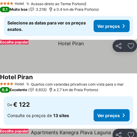
Hotel
Acesso direto ao Terme Portorož
4 Estrelas
8,1
Muito boa
3.218
a 0.4 km de Praia Portoroz
Selecione as datas para ver os preços
Ver preços
exatos.
Escolha popular
Partilhar
Ad
Hotel Piran
Hotel
Quartos com varandas privativas com vista para o mar
4 Estrelas
8,8
Excelente
6.932
a 2.7 km de Praia Portoroz
€ 122
De
Consulte os preços de
13 sites
Ver preços
Escolha popular