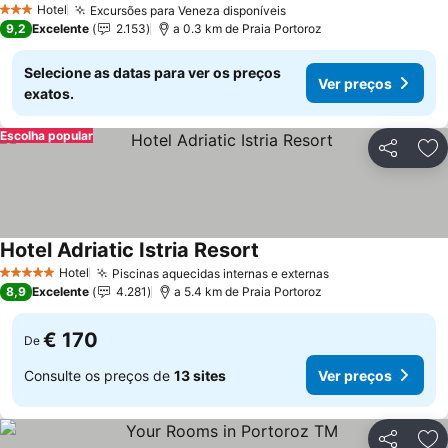
Hotel
Excursões para Veneza disponíveis
3 Estrelas
9,2
Excelente
2.153
a 0.3 km de Praia Portoroz
Selecione as datas para ver os preços
Ver preços
exatos.
Escolha popular
Partilhar
Ad
Hotel Adriatic Istria Resort
Hotel
Piscinas aquecidas internas e externas
5 Estrelas
8,9
Excelente
4.281
a 5.4 km de Praia Portoroz
€ 170
De
Consulte os preços de
13 sites
Ver preços