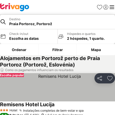
Favoritos
Iniciar
Me
Destino
Praia Portoroz, Portorož
Check-in/out
Hóspedes e quartos
Escolha as datas
2 hóspedes, 1 quarto.
Ordenar
Filtrar
Mapa
Alojamentos em Portorož perto de Praia
Portoroz (Portorož, Eslovénia)
Como os pagamentos influenciam os resultados
Escolha popular
Partilhar
Ad
Remisens Hotel Lucija
Hotel
Instalações completas de bem-estar e spa
3 Estrelas