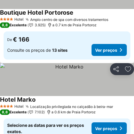
Boutique Hotel Portorose
Hotel
Amplo centro de spa com diversos tratamentos
4 Estrelas
8,8
Excelente
3.925
a 0.7 km de Praia Portoroz
€ 166
De
Consulte os preços de
13 sites
Ver preços
Partilhar
Ad
Hotel Marko
Hotel
Localização privilegiada no calçadão à beira-mar
4 Estrelas
8,8
Excelente
7.102
a 0.6 km de Praia Portoroz
Selecione as datas para ver os preços
Ver preços
exatos.