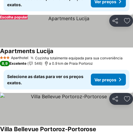
Ver preços
exatos.
Escolha popular
Partilhar
Ad
Apartments Lucija
Aparthotel
Cozinha totalmente equipada para sua conveniência
3 Estrelas
8,9
Excelente
546
a 0.9 km de Praia Portoroz
Selecione as datas para ver os preços
Ver preços
exatos.
Partilhar
Ad
Villa Bellevue Portoroz-Portorose