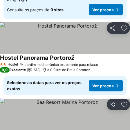
Consulte os preços de
9 sites
Ver preços
Partilhar
Ad
Hostel Panorama Portorož
Hostel
Jardim mediterrânico exuberante para relaxar
2 Estrelas
9,0
Excelente
618
a 0.9 km de Praia Portoroz
Selecione as datas para ver os preços
Ver preços
exatos.
Partilhar
Ad