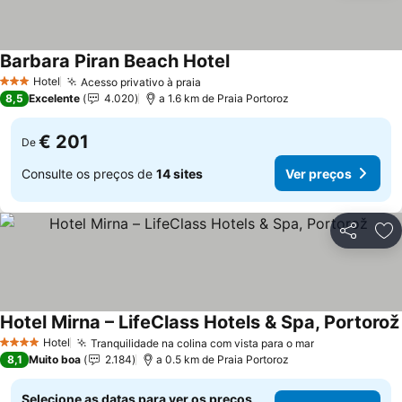
Barbara Piran Beach Hotel
Hotel
Acesso privativo à praia
3 Estrelas
8,5
Excelente
4.020
a 1.6 km de Praia Portoroz
€ 201
De
Consulte os preços de
14 sites
Ver preços
Partilhar
Ad
Hotel Mirna – LifeClass Hotels & Spa, Portorož
Hotel
Tranquilidade na colina com vista para o mar
4 Estrelas
8,1
Muito boa
2.184
a 0.5 km de Praia Portoroz
Selecione as datas para ver os preços