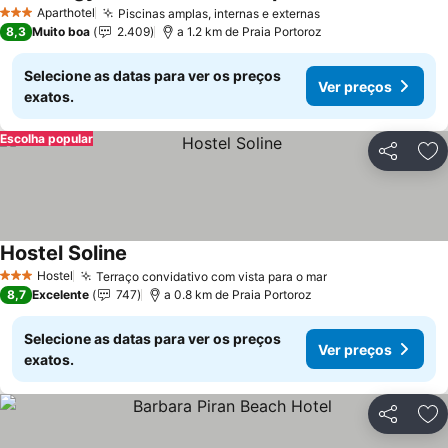
Aparthotel
Piscinas amplas, internas e externas
3 Estrelas
8,3
Muito boa
2.409
a 1.2 km de Praia Portoroz
Selecione as datas para ver os preços
Ver preços
exatos.
Escolha popular
Partilhar
Ad
Hostel Soline
Hostel
Terraço convidativo com vista para o mar
3 Estrelas
8,7
Excelente
747
a 0.8 km de Praia Portoroz
Selecione as datas para ver os preços
Ver preços
exatos.
Partilhar
Ad