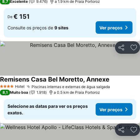
8,7
Excelente
9.476
a 1.9 km de Praia Portoroz
€ 151
De
Consulte os preços de
9 sites
Ver preços
Partilhar
Ad
Remisens Casa Bel Moretto, Annexe
Hotel
Piscinas internas e externas de água salgada
4 Estrelas
8,1
Muito boa
1.918
a 0.5 km de Praia Portoroz
Selecione as datas para ver os preços
Ver preços
exatos.
Partilhar
Ad