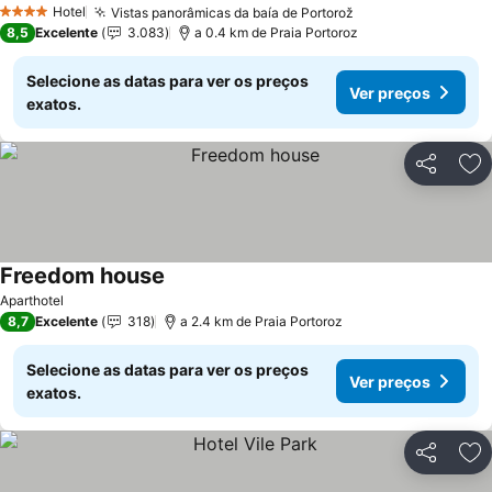
Hotel
Vistas panorâmicas da baía de Portorož
4 Estrelas
8,5
Excelente
3.083
a 0.4 km de Praia Portoroz
Selecione as datas para ver os preços
Ver preços
exatos.
Partilhar
Ad
Freedom house
Aparthotel
8,7
Excelente
318
a 2.4 km de Praia Portoroz
Selecione as datas para ver os preços
Ver preços
exatos.
Partilhar
Ad