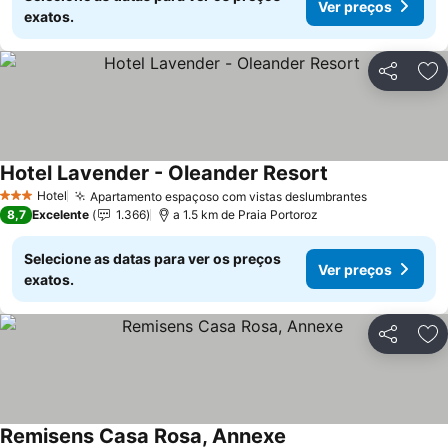
Ver preços
exatos.
Partilhar
Ad
Hotel Lavender - Oleander Resort
Hotel
Apartamento espaçoso com vistas deslumbrantes
3 Estrelas
8,7
Excelente
1.366
a 1.5 km de Praia Portoroz
Selecione as datas para ver os preços
Ver preços
exatos.
Partilhar
Ad
Remisens Casa Rosa, Annexe