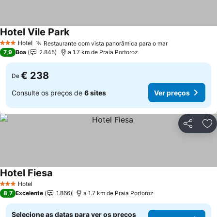
Hotel Vile Park
Hotel
Restaurante com vista panorâmica para o mar
3 Estrelas
7,9
Boa
2.845
a 1.7 km de Praia Portoroz
€ 238
De
Consulte os preços de
6 sites
Ver preços
Partilhar
Ad
Hotel Fiesa
Hotel
3 Estrelas
8,7
Excelente
1.866
a 1.7 km de Praia Portoroz
Selecione as datas para ver os preços