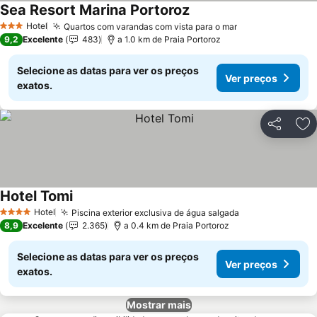
Sea Resort Marina Portoroz
Hotel
Quartos com varandas com vista para o mar
3 Estrelas
9,2
Excelente
483
a 1.0 km de Praia Portoroz
Selecione as datas para ver os preços
Ver preços
exatos.
Partilhar
Ad
Hotel Tomi
Hotel
Piscina exterior exclusiva de água salgada
4 Estrelas
8,9
Excelente
2.365
a 0.4 km de Praia Portoroz
Selecione as datas para ver os preços
Ver preços
exatos.
Mostrar mais