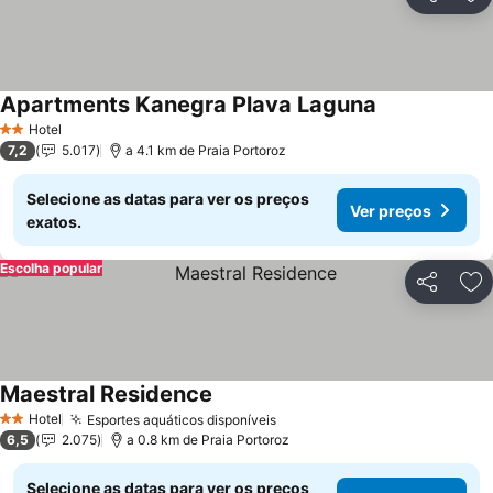
Partilhar
Ad
Apartments Kanegra Plava Laguna
Hotel
2 Estrelas
7,2
5.017
a 4.1 km de Praia Portoroz
Selecione as datas para ver os preços
Ver preços
exatos.
Escolha popular
Partilhar
Ad
Maestral Residence
Hotel
Esportes aquáticos disponíveis
2 Estrelas
6,5
2.075
a 0.8 km de Praia Portoroz
Selecione as datas para ver os preços