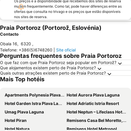
Os preços e a disponibilidade que recebemos dos sites de reserva
mudam frequentemente. Como tal, pode haver diferenças entre as
ofertas que consulta no trivago e os preços que estão disponíveis
nos sites de reserva.
Praia Portoroz (Portorož, Eslovénia)
Contacto
Obala 16
,
6320
,
Telefone
:
+386(5)6748260
|
Site oficial
Perguntas frequentes sobre Praia Portoroz
O que faz com que Praia Portoroz seja popular em Portorož?
Que alojamentos existem perto de Praia Portoroz?
Quais outras atrações existem perto de Praia Portoroz?
Mais Top hotéis
Apartments Polynesia Plava Laguna
Hotel Aurora Plava Laguna
Hotel Garden Istra Plava Laguna
Hotel Adriatic Istria Resort
Umag Plava Laguna
Hotel Neptun – Lifeclass Hotels & Spa, Portorož
Hotel Piran
Remisens Casa Bel Moretto, Annexe
Hotel Natura
Remisens Hotel Metropol