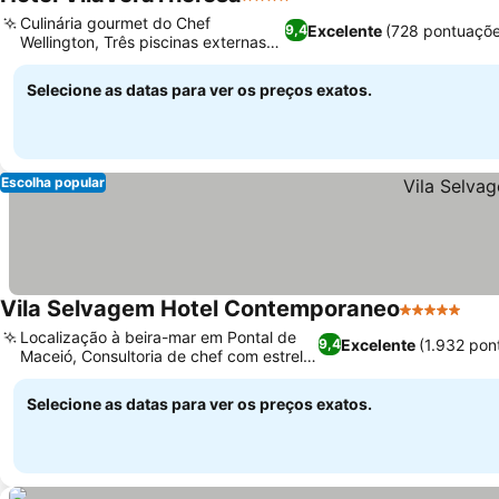
4 Estrelas
Culinária gourmet do Chef
Excelente
(728 pontuaçõe
9,4
Wellington, Três piscinas externas
diferentes
Selecione as datas para ver os preços exatos.
Escolha popular
Vila Selvagem Hotel Contemporaneo
5 Estrelas
Localização à beira-mar em Pontal de
Excelente
(1.932 pon
9,4
Maceió, Consultoria de chef com estrela
Michelin
Selecione as datas para ver os preços exatos.