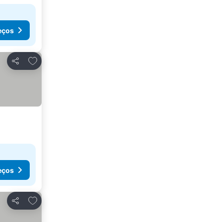
eços
Adicionar aos favoritos
Partilhar
eços
Adicionar aos favoritos
Partilhar