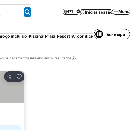
PT · €
Menu
Iniciar sessão
.
Ver mapa
moço incluído
Piscina
Praia
Resort
Ar condicionado
Pensão com
o os pagamentos influenciam os resultados
Adicionar aos favoritos
Partilhar