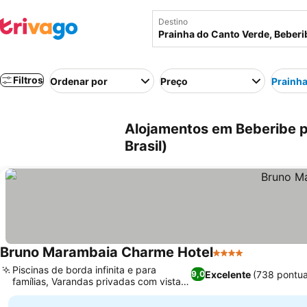
Destino
Filtros
Ordenar por
Preço
Prainha
Alojamentos em Beberibe p
Brasil)
Bruno Marambaia Charme Hotel
4 Estrelas
Piscinas de borda infinita e para
Excelente
(738 pontu
9,0
famílias, Varandas privadas com vista
para o mar