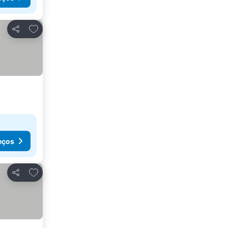
Adicionar aos favoritos
Partilhar
eços
Adicionar aos favoritos
Partilhar