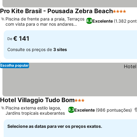
Pro Kite Brasil - Pousada Zebra Beach
4 Estrelas
Piscina de frente para a praia, Terraços
Excelente
(1.382 pon
8,8
com vista para o mar nos andares
superiores
€ 141
De
Consulte os preços de
3 sites
Escolha popular
Hotel Villaggio Tudo Bom
3 Estrelas
Piscina externa estilo lagoa,
Excelente
(986 pontuações)
9,3
Jardins tropicais exuberantes
Selecione as datas para ver os preços exatos.