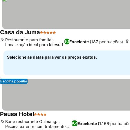
Casa da Juma
5 Estrelas
Restaurante para famílias,
Excelente
(187 pontuações)
9,1
Localização ideal para kitesurf
Selecione as datas para ver os preços exatos.
Escolha popular
Pausa Hotel
4 Estrelas
Bar e restaurante Quimanga,
Excelente
(1.166 pontuaçõ
9,4
Piscina exterior com tratamento