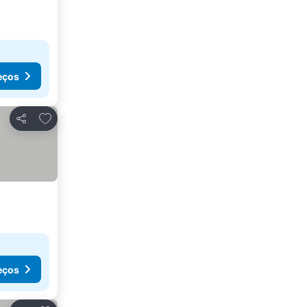
eços
Adicionar aos favoritos
Partilhar
eços