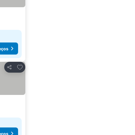
eços
Adicionar aos favoritos
Partilhar
eços