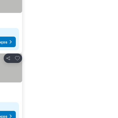
eços
Adicionar aos favoritos
Partilhar
eços