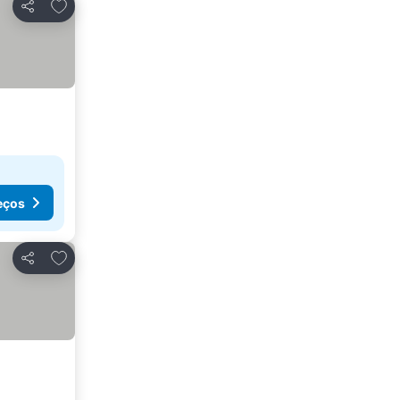
Adicionar aos favoritos
Partilhar
eços
Adicionar aos favoritos
Partilhar