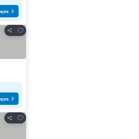
eços
Adicionar aos favoritos
Partilhar
eços
Adicionar aos favoritos
Partilhar