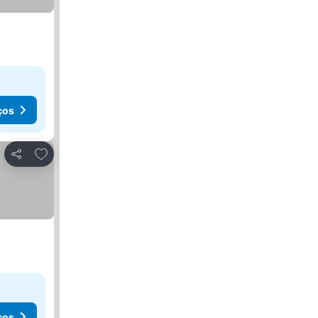
ços
Adicionar aos favoritos
Partilhar
ços