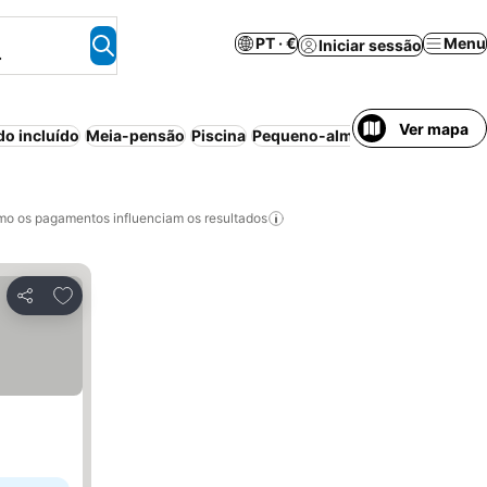
PT · €
Menu
Iniciar sessão
.
Ver mapa
do incluído
Meia-pensão
Piscina
Pequeno-almoço incluído
Apar
o os pagamentos influenciam os resultados
Adicionar aos favoritos
Partilhar