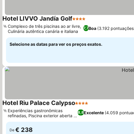
Hotel LIVVO Jandía Golf
4 Estrelas
Ver preços
Complexo de três piscinas ao ar livre,
Boa
(3.192 pontuações
7,7
Culinária autêntica canária e italiana
Ver preços
Selecione as datas para ver os preços exatos.
Hotel Riu Palace Calypso
4 Estrelas
Ver preços
Experiências gastronômicas
Excelente
(4.059 pontua
8,8
refinadas, Piscina exterior aberta o
Ver preços
ano todo
€ 238
De