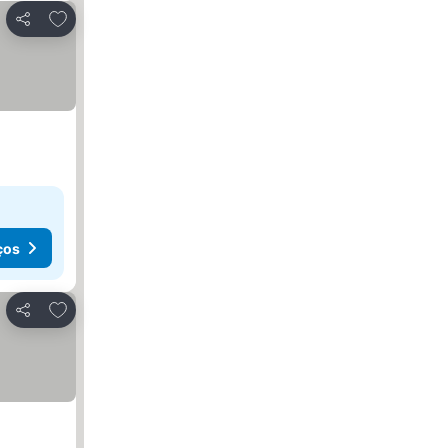
Adicionar aos favoritos
Partilhar
ços
Adicionar aos favoritos
Partilhar