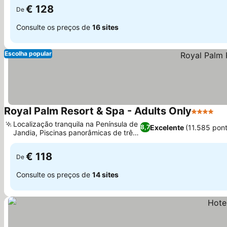
€ 128
De
Consulte os preços de
16 sites
Escolha popular
Royal Palm Resort & Spa - Adults Only
4 Estrela
Ve
Localização tranquila na Península de
Excelente
(11.585 pon
8,7
Jandia, Piscinas panorâmicas de três
Ver preços
níveis
€ 118
De
Consulte os preços de
14 sites