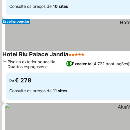
Consulte os preços de
10 sites
Escolha popular
Hotel Riu Palace Jandia
5 Estrelas
Ver preços
Piscina exterior aquecida,
Excelente
(4.722 pontuações)
8,9
Quartos espaçosos e
Ver preços
renovados
€ 278
De
Consulte os preços de
11 sites