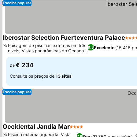
Escolha popular
Iberostar Selection Fuerteventura Palace
5 Est
Paisagem de piscinas externas em três
Excelente
(15.416 p
9,3
níveis, Vistas panorâmicas do Oceano
Ver preços
Atlântico
€ 234
De
Consulte os preços de
13 sites
Escolha popular
Occidental Jandia Mar
4 Estrelas
Ver preços
Piscina externa aquecida, Vista
Boa
(21.350 pontuações)
7,8