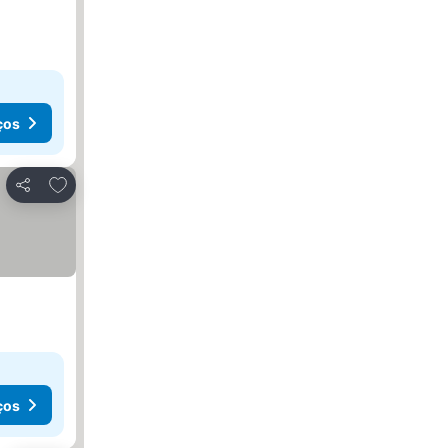
ços
Adicionar aos favoritos
Partilhar
ços