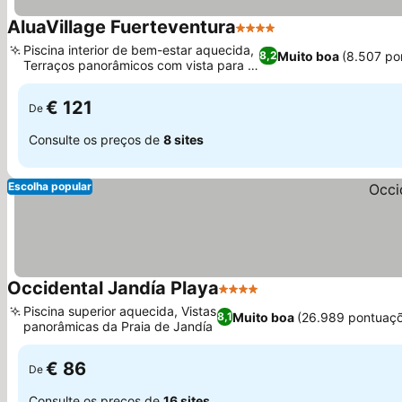
AluaVillage Fuerteventura
4 Estrelas
Ver preços
Piscina interior de bem-estar aquecida,
Muito boa
(8.507 po
8,2
Terraços panorâmicos com vista para o
Ver preços
oceano
€ 121
De
Consulte os preços de
8 sites
Escolha popular
Occidental Jandía Playa
4 Estrelas
Ver preços
Piscina superior aquecida, Vistas
Muito boa
(26.989 pontuaçõ
8,1
panorâmicas da Praia de Jandía
Ver preços
€ 86
De
Consulte os preços de
16 sites