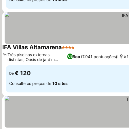
IFA Villas Altamarena
4 Estrelas
Ver preços
Três piscinas externas
Boa
(7.941 pontuações)
7,8
a 1
distintas, Oásis de jardim
Ver preços
tropical
€ 120
De
Consulte os preços de
10 sites