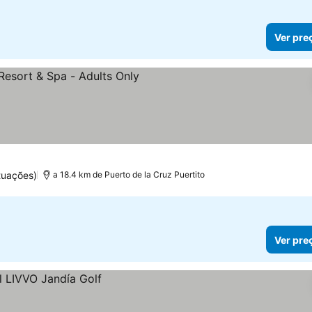
Ver pre
s
r preços
tuações)
a 18.4 km de Puerto de la Cruz Puertito
Ver pre