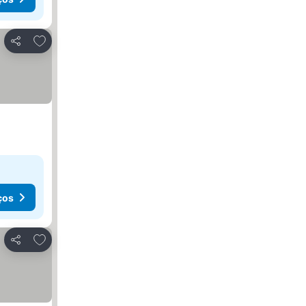
Adicionar aos favoritos
Partilhar
ços
Adicionar aos favoritos
Partilhar