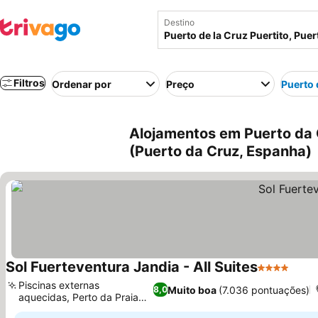
Destino
Filtros
Ordenar por
Preço
Puerto 
Alojamentos em Puerto da C
(Puerto da Cruz, Espanha)
Sol Fuerteventura Jandia - All Suites
4 Estrelas
Ver 
Piscinas externas
Muito boa
(7.036 pontuações)
8,0
aquecidas, Perto da Praia
Ver preços
de Jandía