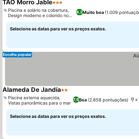
TAO Morro Jable
3 Estrelas
Ver preços
Piscina e solário na cobertura,
Muito boa
(1.009 pontuaçõ
8,2
Design moderno e colorido no
Ver preços
lobby
Selecione as datas para ver os preços exatos.
Escolha popular
Alameda De Jandía
2 Estrelas
Ver preços
Piscina externa aquecida,
Boa
(2.858 pontuações)
7,6
a 
Vistas panorâmicas para o mar
Ver preços
Selecione as datas para ver os preços exatos.