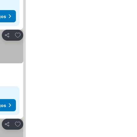
ços
Adicionar aos favoritos
Partilhar
ços
Adicionar aos favoritos
Partilhar