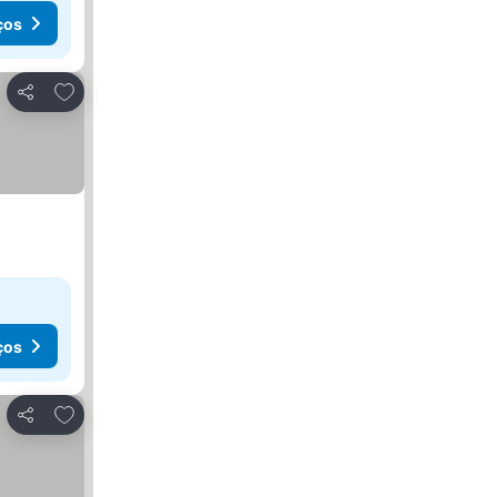
ços
Adicionar aos favoritos
Partilhar
ços
Adicionar aos favoritos
Partilhar