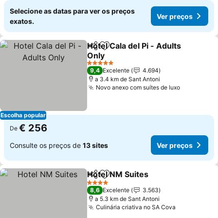
Selecione as datas para ver os preços
Ver preços
exatos.
Hotel Cala del Pi - Adults
Partilhar
Adicionar aos favoritos
Only
5 Estrelas
9,4
Excelente
4.694
a 3.4 km de Sant Antoni
Novo anexo com suítes de luxo
Escolha popular
€ 256
De
Consulte os preços de
13 sites
Ver preços
Hotel NM Suites
Partilhar
Adicionar aos favoritos
4 Estrelas
8,6
Excelente
3.563
a 5.3 km de Sant Antoni
Culinária criativa no SA Cova