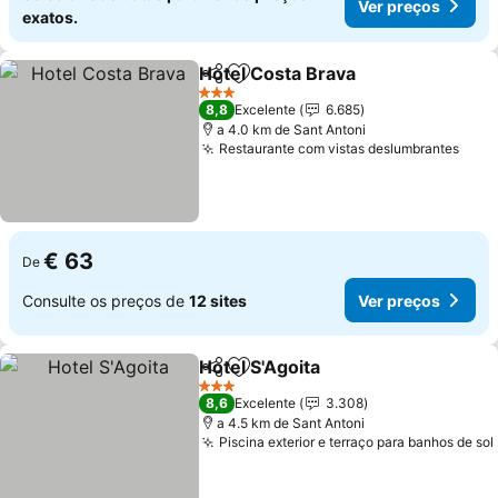
Ver preços
exatos.
Hotel Costa Brava
Partilhar
Adicionar aos favoritos
3 Estrelas
8,8
Excelente
6.685
a 4.0 km de Sant Antoni
Restaurante com vistas deslumbrantes
€ 63
De
Consulte os preços de
12 sites
Ver preços
Hotel S'Agoita
Partilhar
Adicionar aos favoritos
3 Estrelas
8,6
Excelente
3.308
a 4.5 km de Sant Antoni
Piscina exterior e terraço para banhos de sol