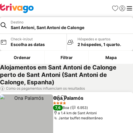
Favoritos
Iniciar
Me
Destino
Sant Antoni, Sant Antoni de Calonge
Check-in/out
Hóspedes e quartos
Escolha as datas
2 hóspedes, 1 quarto.
Ordenar
Filtrar
Mapa
Alojamentos em Sant Antoni de Calonge
perto de Sant Antoni (Sant Antoni de
Calonge, Espanha)
Como os pagamentos influenciam os resultados
Ona Palamós
Partilhar
Adicionar aos favoritos
4 Estrelas
7,6
Boa
6.953
a 1.4 km de Sant Antoni
Jantar buffet mediterrâneo