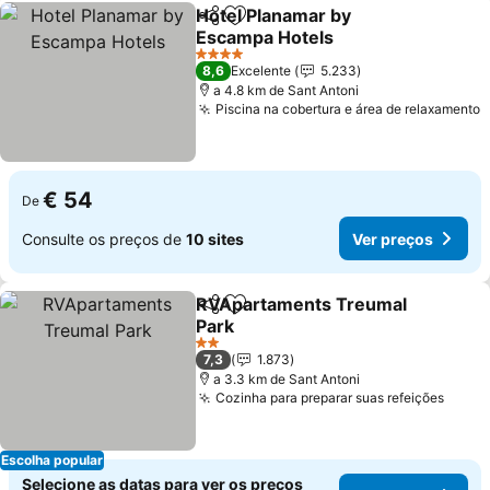
Hotel Planamar by
Partilhar
Adicionar aos favoritos
Escampa Hotels
4 Estrelas
8,6
Excelente
5.233
a 4.8 km de Sant Antoni
Piscina na cobertura e área de relaxamento
€ 54
De
Consulte os preços de
10 sites
Ver preços
RVApartaments Treumal
Partilhar
Adicionar aos favoritos
Park
2 Estrelas
7,3
1.873
a 3.3 km de Sant Antoni
Cozinha para preparar suas refeições
Escolha popular
Selecione as datas para ver os preços