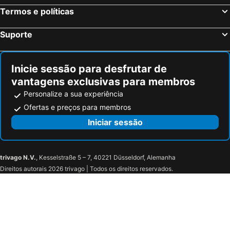
La Garriga Hotéis na praia
Seva Hotéis na praia
Termos e políticas
Hotel Spa La Terrassa
Alta House Begur
Tamariu Hotéis na praia
Granollers Hotéis na praia
Sant Antoni de Calonge
Hotel Trias
Suporte
Riudellots de la Selva Hotéis na praia
Escala Hotéis na praia
Hotel Sant Joan
Hotel Ancora
Hostal La Fosca
Hotel Cala del Pi - Adults Only
Inicie sessão para desfrutar de
GHT Xaloc
Hotel Costa Brava
vantagens exclusivas para membros
Hotel La Malcontenta
Mas Gran de Cruïlles - Mas Rural - Hotel & Events
Personalize a sua experiência
Hostal Sa Barraca
Ofertas e preços para membros
Iniciar sessão
trivago N.V.
, Kesselstraße 5 – 7, 40221 Düsseldorf, Alemanha
Direitos autorais 2026 trivago | Todos os direitos reservados.