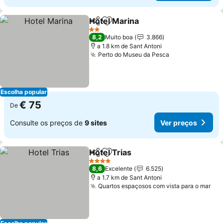
Hotel Marina
Partilhar
Adicionar aos favoritos
2 Estrelas
8,2
Muito boa
3.866
a 1.8 km de Sant Antoni
Perto do Museu da Pesca
Escolha popular
€ 75
De
Consulte os preços de
9 sites
Ver preços
Hotel Trias
Partilhar
Adicionar aos favoritos
4 Estrelas
8,6
Excelente
6.525
a 1.7 km de Sant Antoni
Quartos espaçosos com vista para o mar