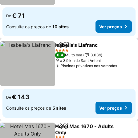
€ 71
De
Consulte os preços de
10 sites
Ver preços
Isabella's Llafranc
Partilhar
Adicionar aos favoritos
4 Estrelas
8,4
Muito boa
3.039
a 8.9 km de Sant Antoni
Piscinas privativas nas varandas
€ 143
De
Consulte os preços de
5 sites
Ver preços
Hotel Mas 1670 - Adults
Partilhar
Adicionar aos favoritos
Only