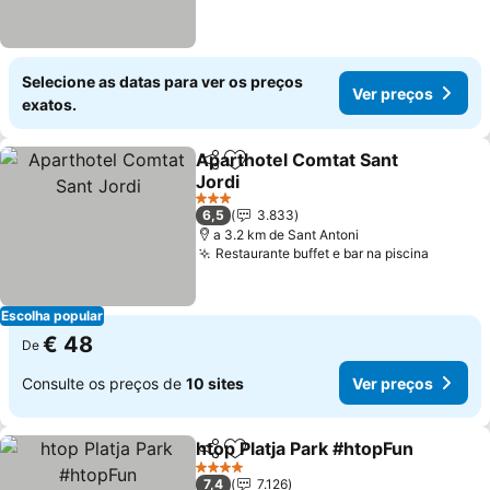
Selecione as datas para ver os preços
Ver preços
exatos.
Aparthotel Comtat Sant
Partilhar
Adicionar aos favoritos
Jordi
3 Estrelas
6,5
3.833
a 3.2 km de Sant Antoni
Restaurante buffet e bar na piscina
Escolha popular
€ 48
De
Consulte os preços de
10 sites
Ver preços
htop Platja Park #htopFun
Partilhar
Adicionar aos favoritos
4 Estrelas
7,4
7.126