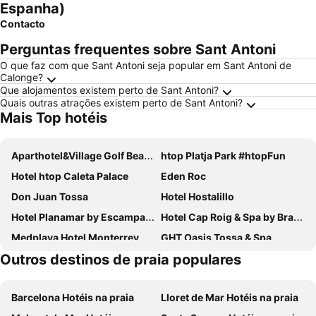
Espanha)
Contacto
Perguntas frequentes sobre Sant Antoni
O que faz com que Sant Antoni seja popular em Sant Antoni de
Calonge?
Que alojamentos existem perto de Sant Antoni?
Quais outras atrações existem perto de Sant Antoni?
Mais Top hotéis
Aparthotel&Village Golf Beach
htop Platja Park #htopFun
Hotel htop Caleta Palace
Eden Roc
Don Juan Tossa
Hotel Hostalillo
Hotel Planamar by Escampa Hotels
Hotel Cap Roig & Spa by Brava Hoteles
Medplaya Hotel Monterrey
GHT Oasis Tossa & Spa
Outros destinos de praia populares
RVHotels Nautic Park
GHT Costa Brava & Spa
Hotel Spa Pinar del Mar
Montjoi
Barcelona Hotéis na praia
Lloret de Mar Hotéis na praia
RVHotels Golf Costa Brava
Ilunion Caleta Park