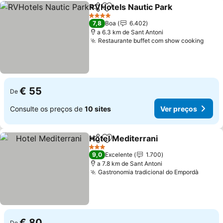
RVHotels Nautic Park
Partilhar
Adicionar aos favoritos
4 Estrelas
7,8
Boa
6.402
a 6.3 km de Sant Antoni
Restaurante buffet com show cooking
€ 55
De
Consulte os preços de
10 sites
Ver preços
Hotel Mediterrani
Partilhar
Adicionar aos favoritos
3 Estrelas
9,0
Excelente
1.700
a 7.8 km de Sant Antoni
Gastronomia tradicional do Empordà
€ 80
De