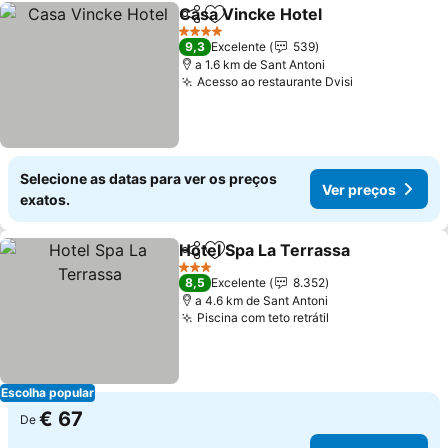
Casa Vincke Hotel
Partilhar
Adicionar aos favoritos
4 Estrelas
9,3
Excelente
539
a 1.6 km de Sant Antoni
Acesso ao restaurante Dvisi
Selecione as datas para ver os preços
Ver preços
exatos.
Hotel Spa La Terrassa
Partilhar
Adicionar aos favoritos
3 Estrelas
8,5
Excelente
8.352
a 4.6 km de Sant Antoni
Piscina com teto retrátil
Escolha popular
€ 67
De