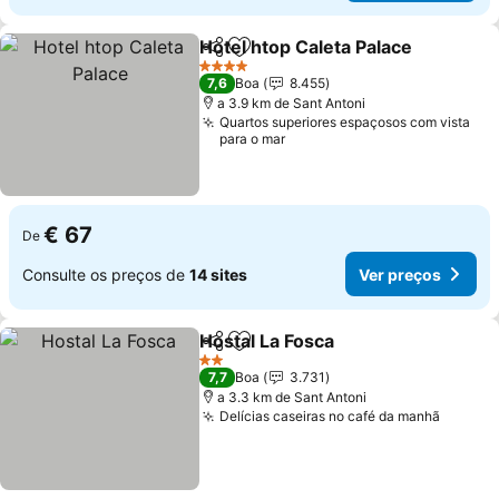
Hotel htop Caleta Palace
Partilhar
Adicionar aos favoritos
4 Estrelas
7,6
Boa
8.455
a 3.9 km de Sant Antoni
Quartos superiores espaçosos com vista
para o mar
€ 67
De
Consulte os preços de
14 sites
Ver preços
Hostal La Fosca
Partilhar
Adicionar aos favoritos
2 Estrelas
7,7
Boa
3.731
a 3.3 km de Sant Antoni
Delícias caseiras no café da manhã