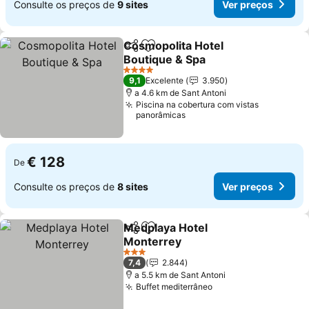
Consulte os preços de
9 sites
Ver preços
Cosmopolita Hotel
Partilhar
Adicionar aos favoritos
Boutique & Spa
4 Estrelas
9,1
Excelente
3.950
a 4.6 km de Sant Antoni
Piscina na cobertura com vistas
panorâmicas
€ 128
De
Consulte os preços de
8 sites
Ver preços
Medplaya Hotel
Partilhar
Adicionar aos favoritos
Monterrey
3 Estrelas
7,4
2.844
a 5.5 km de Sant Antoni
Buffet mediterrâneo