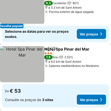
3 Estrelas
9,3
Excelente
601
a 3.3 km de Sant Antoni
Piscina exterior de água salgada
Escolha popular
Selecione as datas para ver os preços
Ver preços
exatos.
Hotel Spa Pinar del Mar
Partilhar
Adicionar aos favoritos
3 Estrelas
7,9
Boa
2.521
a 6.0 km de Sant Antoni
Sabores mediterrâneos no Marbistro
€ 53
De
Consulte os preços de
3 sites
Ver preços