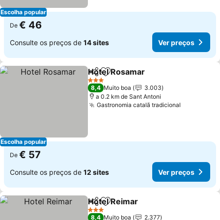
Escolha popular
€ 46
De
Consulte os preços de
14 sites
Ver preços
Hotel Rosamar
Partilhar
Adicionar aos favoritos
3 Estrelas
8,4
Muito boa
3.003
a 0.2 km de Sant Antoni
Gastronomia catalã tradicional
Escolha popular
€ 57
De
Consulte os preços de
12 sites
Ver preços
Hotel Reimar
Partilhar
Adicionar aos favoritos
3 Estrelas
8,4
Muito boa
2.377