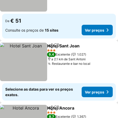
€ 51
De
Consulte os preços de
15 sites
Ver preços
Hotel Sant Joan
Partilhar
Adicionar aos favoritos
3 Estrelas
9,4
Excelente
1.027
a 2.1 km de Sant Antoni
Restaurante e bar no local
Selecione as datas para ver os preços
Ver preços
exatos.
Hotel Ancora
Partilhar
Adicionar aos favoritos
3 Estrelas
8,7
Excelente
1.367