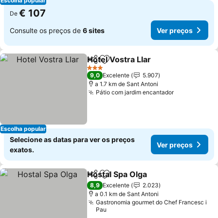
Escolha popular
€ 107
De
Consulte os preços de
6 sites
Ver preços
Hotel Vostra Llar
Partilhar
Adicionar aos favoritos
3 Estrelas
9,0
Excelente
5.907
a 1.7 km de Sant Antoni
Pátio com jardim encantador
Escolha popular
Selecione as datas para ver os preços
Ver preços
exatos.
Hostal Spa Olga
Partilhar
Adicionar aos favoritos
8,9
Excelente
2.023
a 0.1 km de Sant Antoni
Gastronomia gourmet do Chef Francesc i
Pau