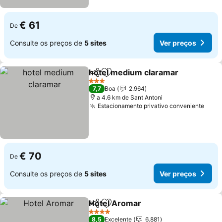
€ 61
De
Consulte os preços de
5 sites
Ver preços
hotel medium claramar
Partilhar
Adicionar aos favoritos
3 Estrelas
7,7
Boa
2.964
a 4.6 km de Sant Antoni
Estacionamento privativo conveniente
€ 70
De
Consulte os preços de
5 sites
Ver preços
Hotel Aromar
Partilhar
Adicionar aos favoritos
4 Estrelas
8,5
Excelente
6.881