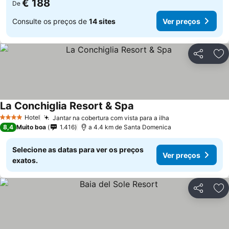
€ 188
De
Consulte os preços de
14 sites
Ver preços
Partilhar
Ad
La Conchiglia Resort & Spa
Hotel
Jantar na cobertura com vista para a ilha
4 Estrelas
8,4
Muito boa
1.416
a 4.4 km de Santa Domenica
Selecione as datas para ver os preços
Ver preços
exatos.
Partilhar
Ad