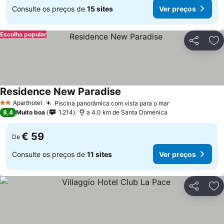
Consulte os preços de
15 sites
Ver preços
Escolha popular
Partilhar
Ad
Residence New Paradise
Aparthotel
Piscina panorâmica com vista para o mar
2 Estrelas
8,4
Muito boa
1.214
a 4.0 km de Santa Domenica
€ 59
De
Consulte os preços de
11 sites
Ver preços
Partilhar
Ad