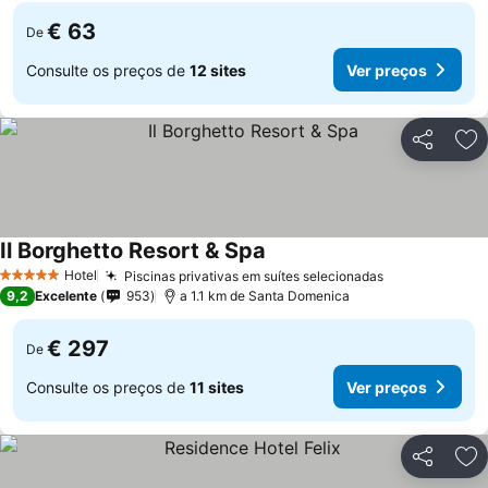
€ 63
De
Consulte os preços de
12 sites
Ver preços
Partilhar
Ad
Il Borghetto Resort & Spa
Hotel
Piscinas privativas em suítes selecionadas
5 Estrelas
9,2
Excelente
953
a 1.1 km de Santa Domenica
€ 297
De
Consulte os preços de
11 sites
Ver preços
Partilhar
Ad