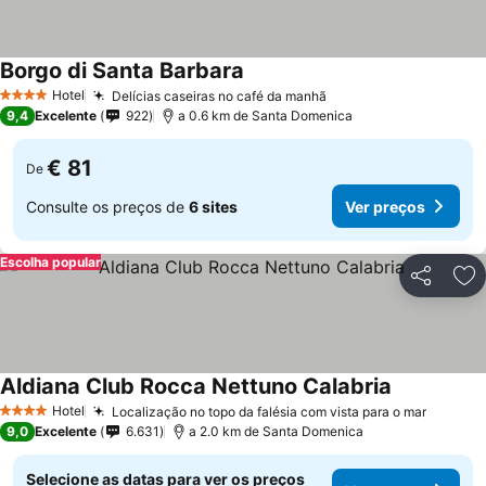
Borgo di Santa Barbara
Hotel
Delícias caseiras no café da manhã
4 Estrelas
9,4
Excelente
922
a 0.6 km de Santa Domenica
€ 81
De
Consulte os preços de
6 sites
Ver preços
Escolha popular
Partilhar
Ad
Aldiana Club Rocca Nettuno Calabria
Hotel
Localização no topo da falésia com vista para o mar
4 Estrelas
9,0
Excelente
6.631
a 2.0 km de Santa Domenica
Selecione as datas para ver os preços