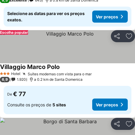
8,5
Excelente
645
a 0.8 km de Santa Domenica
Selecione as datas para ver os preços
Ver preços
exatos.
Escolha popular
Partilhar
Ad
Villaggio Marco Polo
Hotel
Suítes modernas com vista para o mar
3 Estrelas
6,9
1.920
a 0.2 km de Santa Domenica
€ 77
De
Consulte os preços de
5 sites
Ver preços
Partilhar
Ad