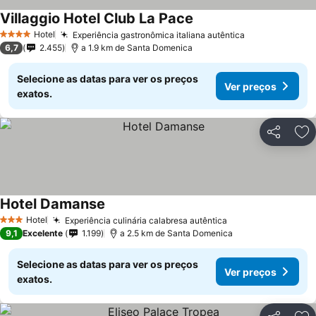
Villaggio Hotel Club La Pace
Hotel
Experiência gastronômica italiana autêntica
4 Estrelas
6,7
2.455
a 1.9 km de Santa Domenica
Selecione as datas para ver os preços
Ver preços
exatos.
Partilhar
Ad
Hotel Damanse
Hotel
Experiência culinária calabresa autêntica
3 Estrelas
9,1
Excelente
1.199
a 2.5 km de Santa Domenica
Selecione as datas para ver os preços
Ver preços
exatos.