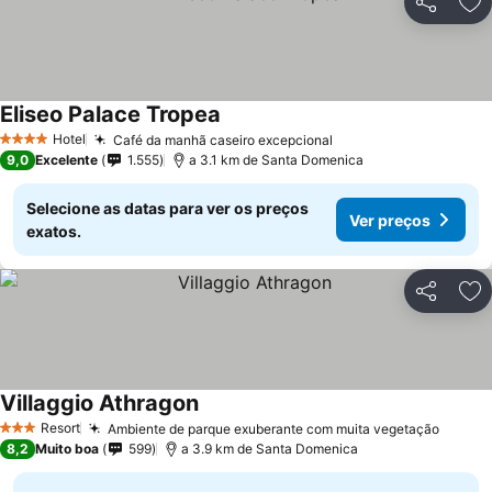
Partilhar
Ad
Eliseo Palace Tropea
Hotel
Café da manhã caseiro excepcional
4 Estrelas
9,0
Excelente
1.555
a 3.1 km de Santa Domenica
Selecione as datas para ver os preços
Ver preços
exatos.
Partilhar
Ad
Villaggio Athragon
Resort
Ambiente de parque exuberante com muita vegetação
3 Estrelas
8,2
Muito boa
599
a 3.9 km de Santa Domenica