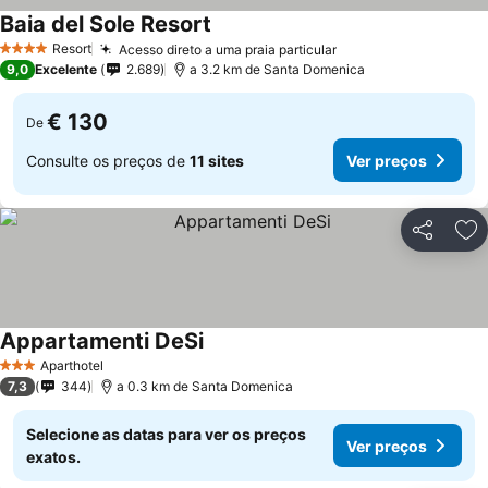
Baia del Sole Resort
Resort
Acesso direto a uma praia particular
4 Estrelas
9,0
Excelente
2.689
a 3.2 km de Santa Domenica
€ 130
De
Consulte os preços de
11 sites
Ver preços
Partilhar
Ad
Appartamenti DeSi
Aparthotel
3 Estrelas
7,3
344
a 0.3 km de Santa Domenica
Selecione as datas para ver os preços
Ver preços
exatos.