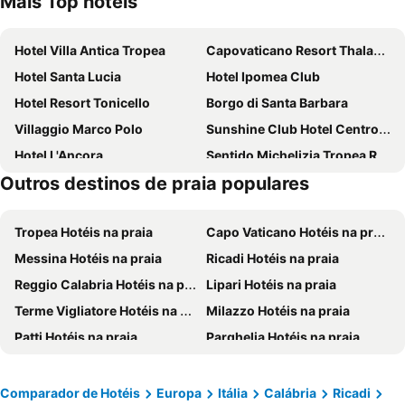
Mais Top hotéis
Hotel Villa Antica Tropea
Capovaticano Resort Thalasso Spa
Hotel Santa Lucia
Hotel Ipomea Club
Hotel Resort Tonicello
Borgo di Santa Barbara
Villaggio Marco Polo
Sunshine Club Hotel Centro Benessere
Hotel L'Ancora
Sentido Michelizia Tropea Resort
Outros destinos de praia populares
Villaggio Baia D'Ercole
Tropis Hotel
B&B La Torretta
Hotel Tirreno
Tropea Hotéis na praia
Capo Vaticano Hotéis na praia
Hotel Colomba D'Oro
Hotel Marinella
Messina Hotéis na praia
Ricadi Hotéis na praia
Agriturismo Ruralia
Nicotera Beach Village
Reggio Calabria Hotéis na praia
Lipari Hotéis na praia
BV Borgo del Principe
B&B Marchese Umberto Tropea
Terme Vigliatore Hotéis na praia
Milazzo Hotéis na praia
HOTEL MERCURIO SUL MARE - Fish restaurant and private beach
TUI BLUE Tropea
Patti Hotéis na praia
Parghelia Hotéis na praia
Hotel La Praia
Villaggio Hotel Lido San Giuseppe
Curinga Hotéis na praia
Vibo Valentia Hotéis na praia
Hotel Villaggio Stromboli
Hotel Orizzonte Blu
Vulcano Island Hotéis na praia
Lamezia Terme Hotéis na praia
Eliseo Palace Tropea
Middle Town Palace Tropea
Comparador de Hotéis
Europa
Itália
Calábria
Ricadi