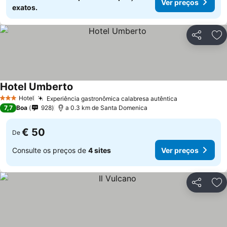
Ver preços
exatos.
Partilhar
Ad
Hotel Umberto
Hotel
Experiência gastronômica calabresa autêntica
3 Estrelas
7,7
Boa
928
a 0.3 km de Santa Domenica
€ 50
De
Consulte os preços de
4 sites
Ver preços
Partilhar
Ad