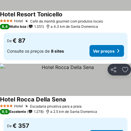
Hotel Resort Tonicello
Hotel
Café da manhã gourmet com produtos locais
4 Estrelas
8,4
Muito boa
1.351
a 4.3 km de Santa Domenica
€ 87
De
Consulte os preços de
8 sites
Ver preços
Partilhar
Ad
Hotel Rocca Della Sena
Hotel
Escadaria privativa para a praia
4 Estrelas
9,5
Excelente
1.278
a 2.5 km de Santa Domenica
€ 357
De