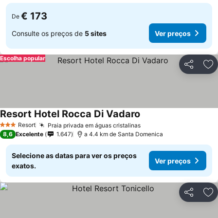
€ 173
De
Consulte os preços de
5 sites
Ver preços
Escolha popular
Partilhar
Ad
Resort Hotel Rocca Di Vadaro
Resort
Praia privada em águas cristalinas
3 Estrelas
8,6
Excelente
1.647
a 4.4 km de Santa Domenica
Selecione as datas para ver os preços
Ver preços
exatos.
Partilhar
Ad