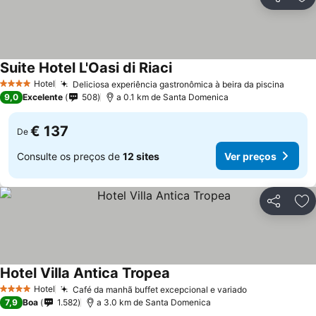
Partilhar
Ad
Suite Hotel L'Oasi di Riaci
Hotel
Deliciosa experiência gastronômica à beira da piscina
4 Estrelas
9,0
Excelente
508
a 0.1 km de Santa Domenica
€ 137
De
Consulte os preços de
12 sites
Ver preços
Partilhar
Ad
Hotel Villa Antica Tropea
Hotel
Café da manhã buffet excepcional e variado
4 Estrelas
7,9
Boa
1.582
a 3.0 km de Santa Domenica