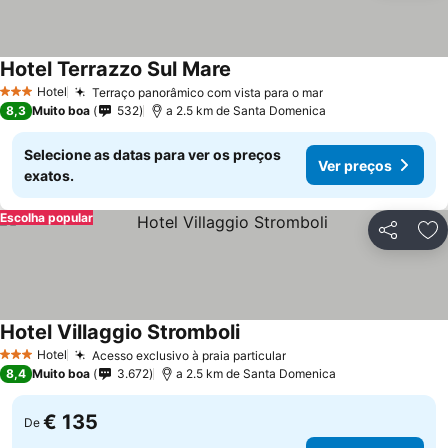
Hotel Terrazzo Sul Mare
Hotel
Terraço panorâmico com vista para o mar
3 Estrelas
8,3
Muito boa
532
a 2.5 km de Santa Domenica
Selecione as datas para ver os preços
Ver preços
exatos.
Escolha popular
Partilhar
Ad
Hotel Villaggio Stromboli
Hotel
Acesso exclusivo à praia particular
3 Estrelas
8,4
Muito boa
3.672
a 2.5 km de Santa Domenica
€ 135
De