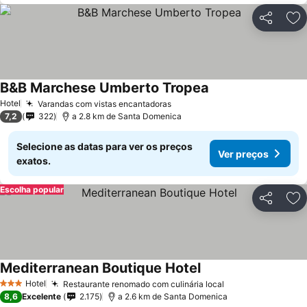
Partilhar
Ad
B&B Marchese Umberto Tropea
Hotel
Varandas com vistas encantadoras
7,2
322
a 2.8 km de Santa Domenica
Selecione as datas para ver os preços
Ver preços
exatos.
Escolha popular
Partilhar
Ad
Mediterranean Boutique Hotel
Hotel
Restaurante renomado com culinária local
3 Estrelas
8,6
Excelente
2.175
a 2.6 km de Santa Domenica