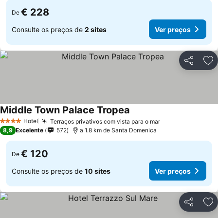
€ 228
De
Consulte os preços de
2 sites
Ver preços
Partilhar
Ad
Middle Town Palace Tropea
Hotel
Terraços privativos com vista para o mar
4 Estrelas
8,9
Excelente
572
a 1.8 km de Santa Domenica
€ 120
De
Consulte os preços de
10 sites
Ver preços
Partilhar
Ad