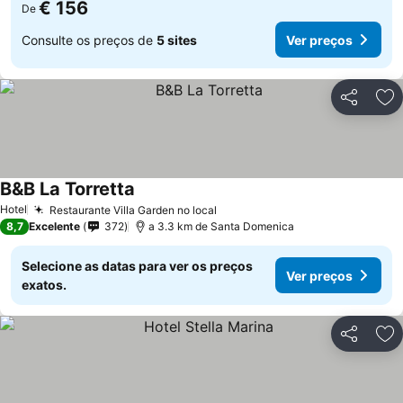
€ 156
De
Consulte os preços de
5 sites
Ver preços
Partilhar
Ad
B&B La Torretta
Hotel
Restaurante Villa Garden no local
8,7
Excelente
372
a 3.3 km de Santa Domenica
Selecione as datas para ver os preços
Ver preços
exatos.
Partilhar
Ad