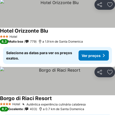
Partilhar
Ad
Hotel Orizzonte Blu
Hotel
3 Estrelas
8,3
Muito boa
779
a 1.9 km de Santa Domenica
Selecione as datas para ver os preços
Ver preços
exatos.
Partilhar
Ad
Borgo di Riaci Resort
Hotel
Autêntica experiência culinária calabresa
4 Estrelas
8,7
Excelente
403
a 0.7 km de Santa Domenica