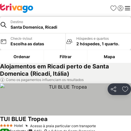
Favoritos
Iniciar
Me
Destino
Santa Domenica, Ricadi
Check-in/out
Hóspedes e quartos
Escolha as datas
2 hóspedes, 1 quarto.
Ordenar
Filtrar
Mapa
Alojamentos em Ricadi perto de Santa
Domenica (Ricadi, Itália)
Como os pagamentos influenciam os resultados
Partilhar
Ad
TUI BLUE Tropea
Hotel
Acesso à praia particular com transporte
4 Estrelas