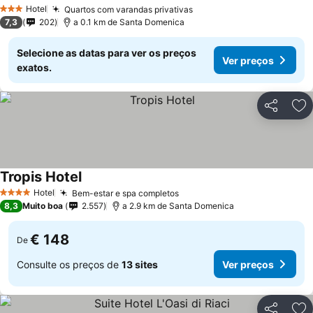
Hotel
Quartos com varandas privativas
3 Estrelas
7,3
202
a 0.1 km de Santa Domenica
Selecione as datas para ver os preços
Ver preços
exatos.
Partilhar
Ad
Tropis Hotel
Hotel
Bem-estar e spa completos
4 Estrelas
8,3
Muito boa
2.557
a 2.9 km de Santa Domenica
€ 148
De
Consulte os preços de
13 sites
Ver preços