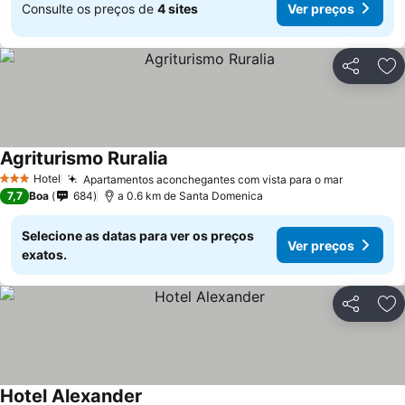
Consulte os preços de
4 sites
Ver preços
Partilhar
Ad
Agriturismo Ruralia
Hotel
Apartamentos aconchegantes com vista para o mar
3 Estrelas
7,7
Boa
684
a 0.6 km de Santa Domenica
Selecione as datas para ver os preços
Ver preços
exatos.
Partilhar
Ad
Hotel Alexander