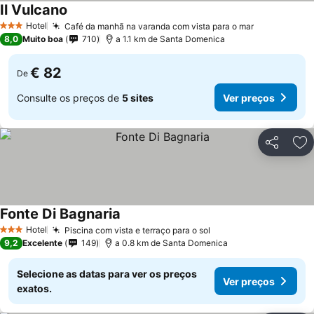
Il Vulcano
Hotel
Café da manhã na varanda com vista para o mar
3 Estrelas
8,0
Muito boa
710
a 1.1 km de Santa Domenica
€ 82
De
Consulte os preços de
5 sites
Ver preços
Partilhar
Ad
Fonte Di Bagnaria
Hotel
Piscina com vista e terraço para o sol
3 Estrelas
9,2
Excelente
149
a 0.8 km de Santa Domenica
Selecione as datas para ver os preços
Ver preços
exatos.