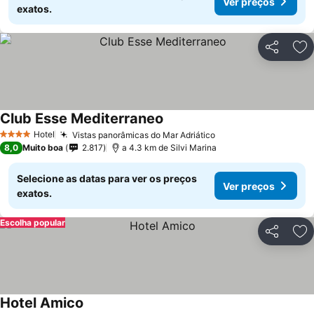
Ver preços
exatos.
Partilhar
Ad
Club Esse Mediterraneo
Hotel
Vistas panorâmicas do Mar Adriático
4 Estrelas
8,0
Muito boa
2.817
a 4.3 km de Silvi Marina
Selecione as datas para ver os preços
Ver preços
exatos.
Escolha popular
Partilhar
Ad
Hotel Amico