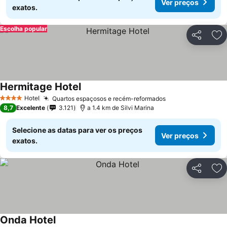
Ver preços
exatos.
Escolha popular
Partilhar
Ad
Hermitage Hotel
Hotel
Quartos espaçosos e recém-reformados
4 Estrelas
8,7
Excelente
3.121
a 1.4 km de Silvi Marina
Selecione as datas para ver os preços
Ver preços
exatos.
Partilhar
Ad
Onda Hotel