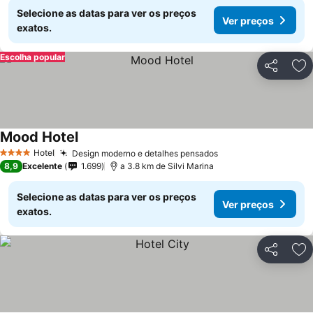
Selecione as datas para ver os preços
Ver preços
exatos.
Escolha popular
Partilhar
Ad
Mood Hotel
Hotel
Design moderno e detalhes pensados
4 Estrelas
8,9
Excelente
1.699
a 3.8 km de Silvi Marina
Selecione as datas para ver os preços
Ver preços
exatos.
Partilhar
Ad