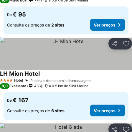
8,4
Muito boa
774
a 0.9 km de Silvi Marina
€ 95
De
Consulte os preços de
2 sites
Ver preços
Partilhar
Ad
LH Mion Hotel
Hotel
Piscina externa com hidromassagem
4 Estrelas
9,0
Excelente
483
a 0.5 km de Silvi Marina
€ 167
De
Consulte os preços de
6 sites
Ver preços