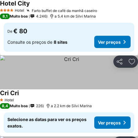
Hotel City
Hotel
Farto buffet de café da manhã caseiro
4 Estrelas
8,1
Muito boa
4.246
a 5.4 km de Silvi Marina
€ 80
De
Consulte os preços de
8 sites
Ver preços
Partilhar
Ad
Cri Cri
Hotel
1 Estrelas
8,4
Muito boa
226
a 2.2 km de Silvi Marina
Selecione as datas para ver os preços
Ver preços
exatos.