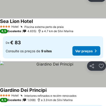
Sea Lion Hotel
Hotel
Piscina externa perto da praia
4 Estrelas
8,5
Excelente
4.635
a 4.7 km de Silvi Marina
€ 83
De
Consulte os preços de
9 sites
Ver preços
Partilhar
Ad
Giardino Dei Principi
Hotel
Interiores refinados e recém-renovados
4 Estrelas
8,5
Excelente
1.068
a 3.9 km de Silvi Marina