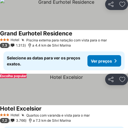
Partilhar
Ad
Grand Eurhotel Residence
Hotel
Piscina externa para natação com vista para o mar
3 Estrelas
7,3
1.313
a 4.4 km de Silvi Marina
Selecione as datas para ver os preços
Ver preços
exatos.
Escolha popular
Partilhar
Ad
Hotel Excelsior
Hotel
Quartos com varanda e vista para o mar
3 Estrelas
7,2
3.766
a 7.3 km de Silvi Marina