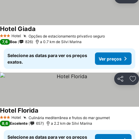
Partilhar
Ad
Hotel Giada
Hotel
Opções de estacionamento privativo seguro
3 Estrelas
7,6
Boa
826
a 0.7 km de Silvi Marina
Selecione as datas para ver os preços
Ver preços
exatos.
Partilhar
Ad
Hotel Florida
Hotel
Culinária mediterrânea e frutos do mar gourmet
3 Estrelas
8,6
Excelente
657
a 2.2 km de Silvi Marina
Selecione as datas para ver os preços