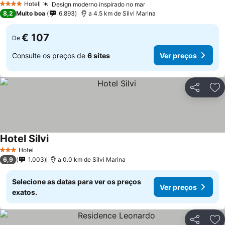
Hotel
Design moderno inspirado no mar
4 Estrelas
8,2
Muito boa
6.893
a 4.5 km de Silvi Marina
€ 107
De
Consulte os preços de
6 sites
Ver preços
Partilhar
Ad
Hotel Silvi
Hotel
3 Estrelas
6,9
1.003
a 0.0 km de Silvi Marina
Selecione as datas para ver os preços
Ver preços
exatos.
Partilhar
Ad