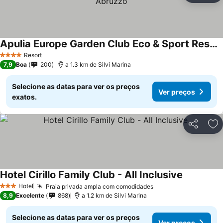
Apulia Europe Garden Club Eco & Sport Resort - Abruzzo
Resort
4 Estrelas
7,9
Boa
200
a 1.3 km de Silvi Marina
Selecione as datas para ver os preços
Ver preços
exatos.
Partilhar
Ad
Hotel Cirillo Family Club - All Inclusive
Hotel
Praia privada ampla com comodidades
3 Estrelas
8,9
Excelente
868
a 1.2 km de Silvi Marina
Selecione as datas para ver os preços
Ver preços