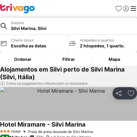
Favoritos
Iniciar
Me
Destino
Silvi Marina, Silvi
Check-in/out
Hóspedes e quartos
Escolha as datas
2 hóspedes, 1 quarto.
Ordenar
Filtrar
Mapa
Alojamentos em Silvi perto de Silvi Marina
(Silvi, Itália)
Como os pagamentos influenciam os resultados
Partilhar
Ad
Hotel Miramare - Silvi Marina
Hotel
Praia de areia dourada de Silvi Marina
3 Estrelas