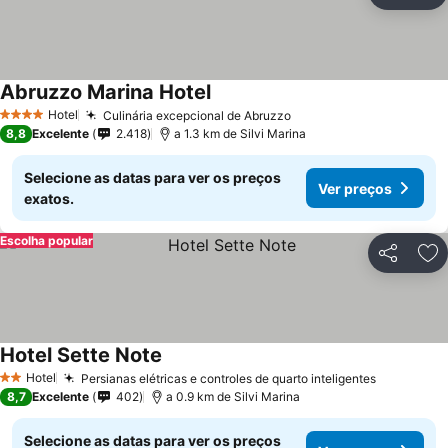
Ad
Abruzzo Marina Hotel
Hotel
Culinária excepcional de Abruzzo
4 Estrelas
8,8
Excelente
2.418
a 1.3 km de Silvi Marina
Selecione as datas para ver os preços
Ver preços
exatos.
Escolha popular
Partilhar
Ad
Hotel Sette Note
Hotel
Persianas elétricas e controles de quarto inteligentes
2 Estrelas
8,7
Excelente
402
a 0.9 km de Silvi Marina
Selecione as datas para ver os preços