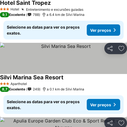
Hotel Saint Tropez
Hotel
Entretenimento e excursões guiadas
3 Estrelas
9,1
Excelente
788
a 6.4 km de Silvi Marina
Selecione as datas para ver os preços
Ver preços
exatos.
Partilhar
Ad
Silvi Marina Sea Resort
Aparthotel
3 Estrelas
8,7
Excelente
249
a 0.1 km de Silvi Marina
Selecione as datas para ver os preços
Ver preços
exatos.
Partilhar
Ad