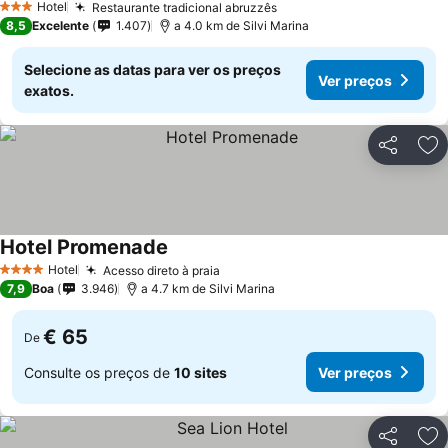
Hotel
Restaurante tradicional abruzzês
3 Estrelas
8,5
Excelente
1.407
a 4.0 km de Silvi Marina
Selecione as datas para ver os preços
Ver preços
exatos.
Partilhar
Ad
Hotel Promenade
Hotel
Acesso direto à praia
4 Estrelas
7,9
Boa
3.946
a 4.7 km de Silvi Marina
€ 65
De
Consulte os preços de
10 sites
Ver preços
Partilhar
Ad