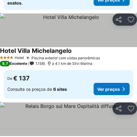
exatos.
Partilhar
Ad
Hotel Villa Michelangelo
Hotel
Piscina exterior com vistas panorâmicas
4 Estrelas
8,7
Excelente
1.158
a 4.1 km de Silvi Marina
€ 137
De
Consulte os preços de
6 sites
Ver preços
Partilhar
Ad