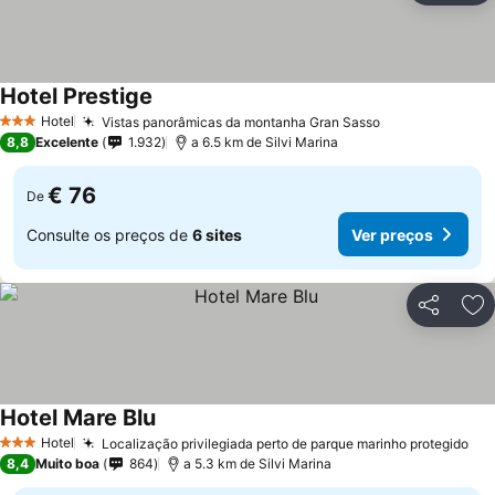
Hotel Prestige
Hotel
Vistas panorâmicas da montanha Gran Sasso
3 Estrelas
8,8
Excelente
1.932
a 6.5 km de Silvi Marina
€ 76
De
Consulte os preços de
6 sites
Ver preços
Partilhar
Ad
Hotel Mare Blu
Hotel
Localização privilegiada perto de parque marinho protegido
3 Estrelas
8,4
Muito boa
864
a 5.3 km de Silvi Marina