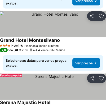
Ver preços
exatos.
Partilhar
Ad
Grand Hotel Montesilvano
Hotel
Piscinas olímpica e infantil
4 Estrelas
7,8
Boa
3.710
a 4.4 km de Silvi Marina
Selecione as datas para ver os preços
Ver preços
exatos.
Escolha popular
Partilhar
Ad
Serena Majestic Hotel