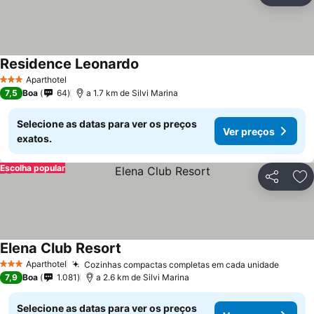
Residence Leonardo
Aparthotel
3 Estrelas
7,5
Boa
64
a 1.7 km de Silvi Marina
Selecione as datas para ver os preços
Ver preços
exatos.
Escolha popular
Partilhar
Ad
Elena Club Resort
Aparthotel
Cozinhas compactas completas em cada unidade
3 Estrelas
7,9
Boa
1.081
a 2.6 km de Silvi Marina
Selecione as datas para ver os preços