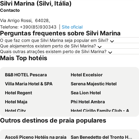
Silvi Marina (Silvi, Itália)
Contacto
Via Arrigo Rossi
,
64028
,
Telefone
:
+390(85)930343
|
Site oficial
Perguntas frequentes sobre Silvi Marina
O que faz com que Silvi Marina seja popular em Silvi?
Que alojamentos existem perto de Silvi Marina?
Quais outras atrações existem perto de Silvi Marina?
Mais Top hotéis
B&B HOTEL Pescara
Hotel Excelsior
Villa Maria Hotel & SPA
Serena Majestic Hotel
Hotel Regent
Sea Lion Hotel
Hotel Maja
Phi Hotel Ambra
Hotel City
Hotel Cirillo Family Club - All Inclusive
Outros destinos de praia populares
Mood Hotel
Casa Ferretti di Ferretti Village
Hotel Salus
Domus Corso Umberto 18 B&B
Ascoli Piceno Hotéis na praia
San Benedetto del Tronto Hotéis na praia
L'Ancora B&B
Hotel Parco degli Ulivi