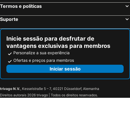
Fontecchio Hotéis na praia
Ovindoli Hotéis na praia
Termos e políticas
Porto Sant'Elpidio Hotéis na praia
Castel di Sangro Hotéis na praia
Suporte
Loreto Aprutino Hotéis na praia
Pianella Hotéis na praia
Montorio al Vomano Hotéis na praia
Rocca San Giovanni Hotéis na praia
Inicie sessão para desfrutar de
vantagens exclusivas para membros
Personalize a sua experiência
Ofertas e preços para membros
Iniciar sessão
trivago N.V.
, Kesselstraße 5 – 7, 40221 Düsseldorf, Alemanha
Direitos autorais 2026 trivago | Todos os direitos reservados.