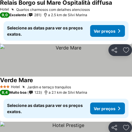
Relais Borgo sul Mare Ospitalità diffusa
Hotel
Quartos charmosos com detalhes atenciosos
9,0
Excelente
281
a 2.5 km de Silvi Marina
Selecione as datas para ver os preços
Ver preços
exatos.
Partilhar
Ad
Verde Mare
Hotel
Jardim e terraço tranquilos
3 Estrelas
8,4
Muito boa
123
a 2.1 km de Silvi Marina
Selecione as datas para ver os preços
Ver preços
exatos.
Partilhar
Ad