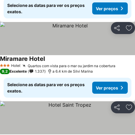
Selecione as datas para ver os preços
Ver preços
exatos.
Partilhar
Ad
Miramare Hotel
Hotel
Quartos com vista para o mar ou jardim na cobertura
3 Estrelas
9,2
Excelente
1.337
a 6.4 km de Silvi Marina
Selecione as datas para ver os preços
Ver preços
exatos.
Partilhar
Ad