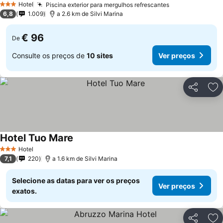
Hotel
Piscina exterior para mergulhos refrescantes
3 Estrelas
6,8
1.009
a 2.6 km de Silvi Marina
€ 96
De
Consulte os preços de
10 sites
Ver preços
Partilhar
Ad
Hotel Tuo Mare
Hotel
3 Estrelas
7,1
220
a 1.6 km de Silvi Marina
Selecione as datas para ver os preços
Ver preços
exatos.
Partilhar