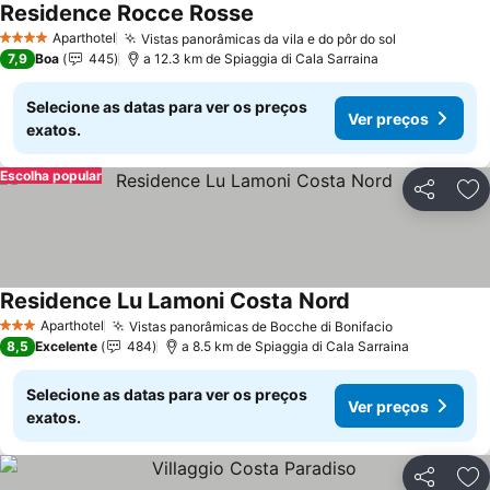
Residence Rocce Rosse
Aparthotel
Vistas panorâmicas da vila e do pôr do sol
4 Estrelas
7,9
Boa
445
a 12.3 km de Spiaggia di Cala Sarraina
Selecione as datas para ver os preços
Ver preços
exatos.
Escolha popular
Partilhar
Ad
Residence Lu Lamoni Costa Nord
Aparthotel
Vistas panorâmicas de Bocche di Bonifacio
3 Estrelas
8,5
Excelente
484
a 8.5 km de Spiaggia di Cala Sarraina
Selecione as datas para ver os preços
Ver preços
exatos.
Partilhar
Ad