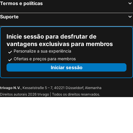
Cala Liberotto Hotéis na praia
Porto Torres Hotéis na praia
Termos e políticas
Nuoro Hotéis na praia
Golfo di Marinella Hotéis na praia
Suporte
Albitreccia Hotéis na praia
Galtellì Hotéis na praia
Inicie sessão para desfrutar de
vantagens exclusivas para membros
Personalize a sua experiência
Ofertas e preços para membros
Iniciar sessão
trivago N.V.
, Kesselstraße 5 – 7, 40221 Düsseldorf, Alemanha
Direitos autorais 2026 trivago | Todos os direitos reservados.