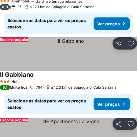
Aparthotel
Jardim e terraço relaxantes
3 Estrelas
6,9
27
a 12.1 km de Spiaggia di Cala Sarraina
Selecione as datas para ver os preços
Ver preços
exatos.
Escolha popular
Partilhar
Ad
Il Gabbiano
Hotel
3 Estrelas
8,1
Muito boa
794
a 12.3 km de Spiaggia di Cala Sarraina
Selecione as datas para ver os preços
Ver preços
exatos.
Escolha popular
Partilhar
Ad