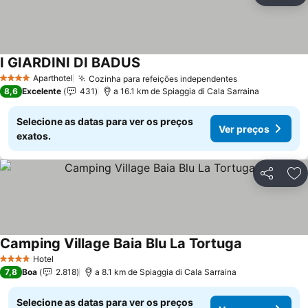
I GIARDINI DI BADUS
Aparthotel
Cozinha para refeições independentes
4 Estrelas
8,6
Excelente
431
a 16.1 km de Spiaggia di Cala Sarraina
Selecione as datas para ver os preços
Ver preços
exatos.
Partilhar
Ad
Camping Village Baia Blu La Tortuga
Hotel
4 Estrelas
7,8
Boa
2.818
a 8.1 km de Spiaggia di Cala Sarraina
Selecione as datas para ver os preços