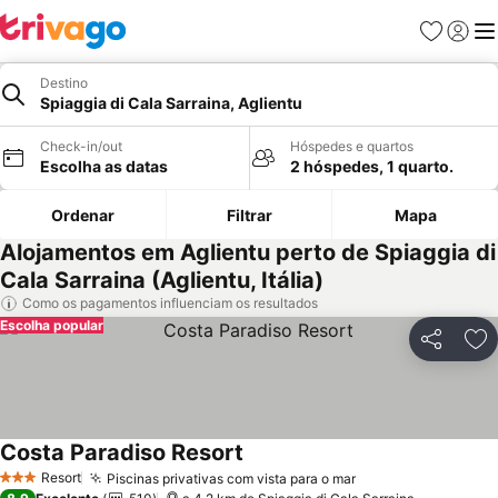
Favoritos
Iniciar
Me
Destino
Spiaggia di Cala Sarraina, Aglientu
Check-in/out
Hóspedes e quartos
Escolha as datas
2 hóspedes, 1 quarto.
Ordenar
Filtrar
Mapa
Alojamentos em Aglientu perto de Spiaggia di
Cala Sarraina (Aglientu, Itália)
Como os pagamentos influenciam os resultados
Escolha popular
Partilhar
Ad
Costa Paradiso Resort
Resort
Piscinas privativas com vista para o mar
3 Estrelas