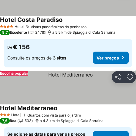
Hotel Costa Paradiso
Hotel
Vistas panorâmicas do penhasco
4 Estrelas
8,7
Excelente
2.178
a 5.5 km de Spiaggia di Cala Sarraina
€ 156
De
Consulte os preços de
3 sites
Ver preços
Escolha popular
Partilhar
Ad
Hotel Mediterraneo
Hotel
Quartos com vista para o jardim
3 Estrelas
7,6
Boa
533
a 4.3 km de Spiaggia di Cala Sarraina
Selecione as datas para ver os preços