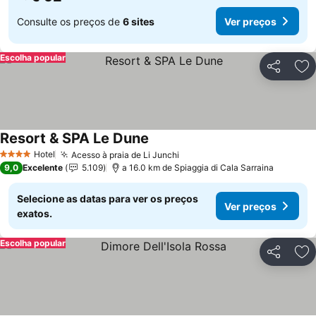
Consulte os preços de
6 sites
Ver preços
Escolha popular
Partilhar
Ad
Resort & SPA Le Dune
Hotel
Acesso à praia de Li Junchi
4 Estrelas
9,0
Excelente
5.109
a 16.0 km de Spiaggia di Cala Sarraina
Selecione as datas para ver os preços
Ver preços
exatos.
Escolha popular
Partilhar
Ad