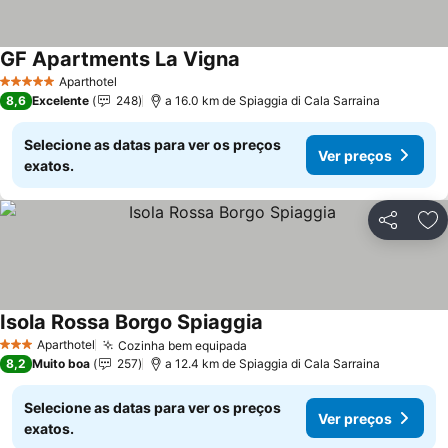
GF Apartments La Vigna
Aparthotel
5 Estrelas
8,6
Excelente
248
a 16.0 km de Spiaggia di Cala Sarraina
Selecione as datas para ver os preços
Ver preços
exatos.
Partilhar
Ad
Isola Rossa Borgo Spiaggia
Aparthotel
Cozinha bem equipada
3 Estrelas
8,2
Muito boa
257
a 12.4 km de Spiaggia di Cala Sarraina
Selecione as datas para ver os preços
Ver preços
exatos.