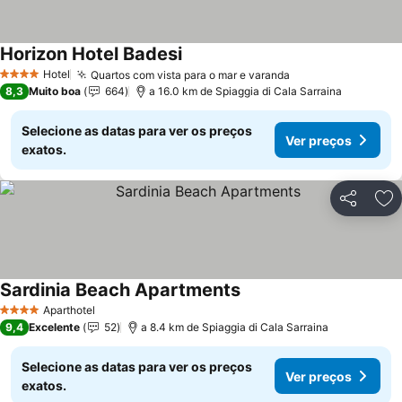
Horizon Hotel Badesi
Hotel
Quartos com vista para o mar e varanda
4 Estrelas
8,3
Muito boa
664
a 16.0 km de Spiaggia di Cala Sarraina
Selecione as datas para ver os preços
Ver preços
exatos.
Partilhar
Ad
Sardinia Beach Apartments
Aparthotel
4 Estrelas
9,4
Excelente
52
a 8.4 km de Spiaggia di Cala Sarraina
Selecione as datas para ver os preços
Ver preços
exatos.