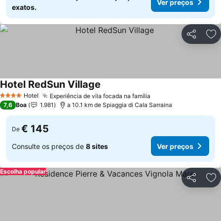
Ver preços
exatos.
Partilhar
Ad
Hotel RedSun Village
Hotel
Experiência de vila focada na família
4 Estrelas
7,6
Boa
1.981
a 10.1 km de Spiaggia di Cala Sarraina
€ 145
De
Consulte os preços de
8 sites
Ver preços
Escolha popular
Partilhar
Ad