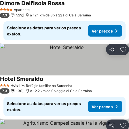
Dimore Dell'Isola Rossa
Aparthotel
4 Estrelas
7,3
529
a 12.1 km de Spiaggia di Cala Sarraina
Selecione as datas para ver os preços
Ver preços
exatos.
Partilhar
Ad
Hotel Smeraldo
Hotel
Refúgio familiar na Sardenha
3 Estrelas
7,3
130
a 12.2 km de Spiaggia di Cala Sarraina
Selecione as datas para ver os preços
Ver preços
exatos.
Partilhar
Ad