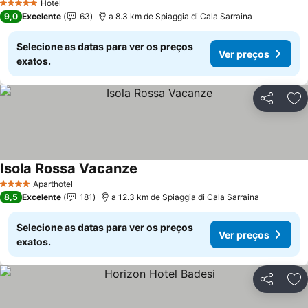
Hotel
5 Estrelas
9,0
Excelente
63
a 8.3 km de Spiaggia di Cala Sarraina
Selecione as datas para ver os preços
Ver preços
exatos.
Partilhar
Ad
Isola Rossa Vacanze
Aparthotel
4 Estrelas
8,5
Excelente
181
a 12.3 km de Spiaggia di Cala Sarraina
Selecione as datas para ver os preços
Ver preços
exatos.
Partilhar
Ad