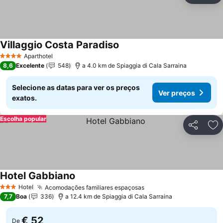
Villaggio Costa Paradiso
Aparthotel
4 Estrelas
8,6
Excelente
548
a 4.0 km de Spiaggia di Cala Sarraina
Selecione as datas para ver os preços
Ver preços
exatos.
Escolha popular
Partilhar
Ad
Hotel Gabbiano
Hotel
Acomodações familiares espaçosas
3 Estrelas
7,7
Boa
336
a 12.4 km de Spiaggia di Cala Sarraina
€ 52
De