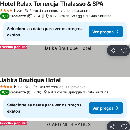
Hotel Relax Torreruja Thalasso & SPA
Hotel
Perto da charmosa vila de pescadores
4 Estrelas
9,0
Excelente
2.141
a 12.1 km de Spiaggia di Cala Sarraina
Selecione as datas para ver os preços
Ver preços
exatos.
Escolha popular
Partilhar
Ad
Jatika Boutique Hotel
Hotel
Suíte Deluxe com jacuzzi privativa
4 Estrelas
8,9
Excelente
476
a 8.0 km de Spiaggia di Cala Sarraina
Selecione as datas para ver os preços
Ver preços
exatos.
Escolha popular
Partilhar
Ad