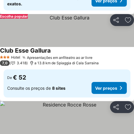
Ver preços
exatos.
Escolha popular
Partilhar
Ad
Club Esse Gallura
Hotel
Apresentações em anfiteatro ao ar livre
3 Estrelas
7,0
3.418
a 13.8 km de Spiaggia di Cala Sarraina
€ 52
De
Consulte os preços de
8 sites
Ver preços
Partilhar
Ad