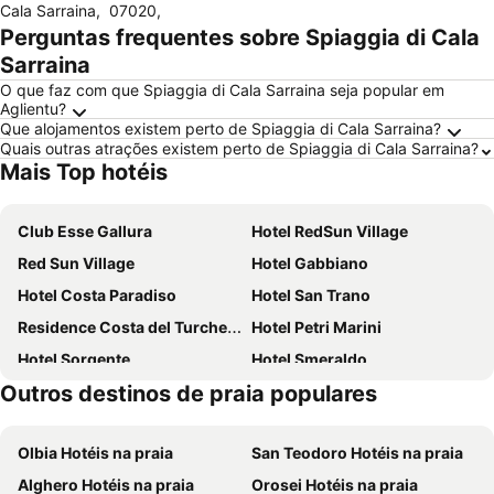
Cala Sarraina
,
07020
,
Perguntas frequentes sobre Spiaggia di Cala
Sarraina
O que faz com que Spiaggia di Cala Sarraina seja popular em
Aglientu?
Que alojamentos existem perto de Spiaggia di Cala Sarraina?
Quais outras atrações existem perto de Spiaggia di Cala Sarraina?
Mais Top hotéis
Club Esse Gallura
Hotel RedSun Village
Red Sun Village
Hotel Gabbiano
Hotel Costa Paradiso
Hotel San Trano
Residence Costa del Turchese
Hotel Petri Marini
Hotel Sorgente
Hotel Smeraldo
Outros destinos de praia populares
Camping Village Baia Blu La Tortuga
Hotel Marinedda Thalasso & SPA
Jatika Boutique Hotel
Country House Vignola Mare
Olbia Hotéis na praia
San Teodoro Hotéis na praia
Marana
Resort & SPA Le Dune
Alghero Hotéis na praia
Orosei Hotéis na praia
Horizon Hotel Badesi
Borgo Dei Pescatori