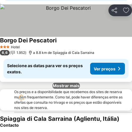
Partilhar
Ad
Borgo Dei Pescatori
Hotel
3 Estrelas
6,6
1.952
a 8.8 km de Spiaggia di Cala Sarraina
Selecione as datas para ver os preços
Ver preços
exatos.
Mostrar mais
Os preços e a disponibilidade que recebemos dos sites de reserva
mudam frequentemente. Como tal, pode haver diferenças entre as
ofertas que consulta no trivago e os preços que estão disponíveis
nos sites de reserva.
Spiaggia di Cala Sarraina (Aglientu, Itália)
Contacto