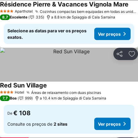
Résidence Pierre & Vacances Vignola Mare
Aparthotel
Cozinhas compactas bem equipadas em todas as unidades
4 Estrelas
8,7
Excelente
335
a 8.8 km de Spiaggia di Cala Sarraina
Selecione as datas para ver os preços
Ver preços
exatos.
Partilhar
Ad
Red Sun Village
Hotel
Áreas de relaxamento com duas piscinas
4 Estrelas
7,7
Boa
999
a 10.4 km de Spiaggia di Cala Sarraina
€ 108
De
Consulte os preços de
2 sites
Ver preços