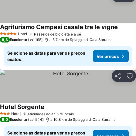
Agriturismo Campesi casale tra le vigne
Hotel
Passeios de bicicleta e a pé
5 Estrelas
9,3
Excelente
195
a 5.7 km de Spiaggia di Cala Sarraina
Selecione as datas para ver os preços
Ver preços
exatos.
Partilhar
Ad
Hotel Sorgente
Hotel
Atividades ao ar livre locais
3 Estrelas
9,0
Excelente
544
a 10.8 km de Spiaggia di Cala Sarraina
Selecione as datas para ver os preços