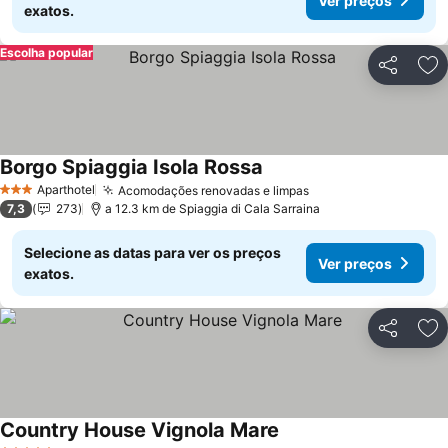
Ver preços
exatos.
Escolha popular
Partilhar
Ad
Borgo Spiaggia Isola Rossa
Aparthotel
Acomodações renovadas e limpas
3 Estrelas
7,3
273
a 12.3 km de Spiaggia di Cala Sarraina
Selecione as datas para ver os preços
Ver preços
exatos.
Partilhar
Ad
Country House Vignola Mare