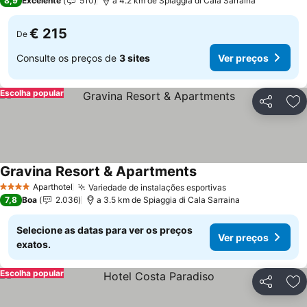
8,9
Excelente
510
a 4.2 km de Spiaggia di Cala Sarraina
€ 215
De
Consulte os preços de
3 sites
Ver preços
Escolha popular
Partilhar
Ad
Gravina Resort & Apartments
Aparthotel
Variedade de instalações esportivas
4 Estrelas
7,8
Boa
2.036
a 3.5 km de Spiaggia di Cala Sarraina
Selecione as datas para ver os preços
Ver preços
exatos.
Escolha popular
Partilhar
Ad