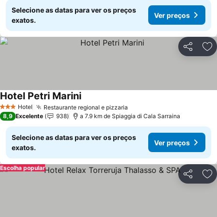
Selecione as datas para ver os preços
Ver preços
exatos.
Partilhar
Ad
Hotel Petri Marini
Hotel
Restaurante regional e pizzaria
3 Estrelas
8,9
Excelente
938
a 7.9 km de Spiaggia di Cala Sarraina
Selecione as datas para ver os preços
Ver preços
exatos.
Escolha popular
Partilhar
Ad