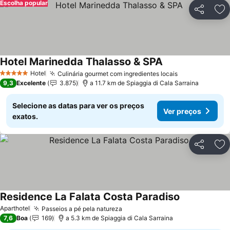
Escolha popular
Partilhar
Ad
Hotel Marinedda Thalasso & SPA
Hotel
Culinária gourmet com ingredientes locais
5 Estrelas
9,3
Excelente
3.875
a 11.7 km de Spiaggia di Cala Sarraina
Selecione as datas para ver os preços
Ver preços
exatos.
Partilhar
Ad
Residence La Falata Costa Paradiso
Aparthotel
Passeios a pé pela natureza
7,6
Boa
169
a 5.3 km de Spiaggia di Cala Sarraina