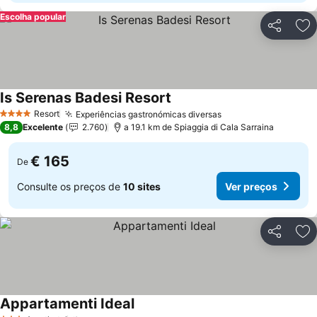
Escolha popular
Partilhar
Ad
Is Serenas Badesi Resort
Resort
Experiências gastronómicas diversas
4 Estrelas
8,8
Excelente
2.760
a 19.1 km de Spiaggia di Cala Sarraina
€ 165
De
Consulte os preços de
10 sites
Ver preços
Partilhar
Ad
Appartamenti Ideal