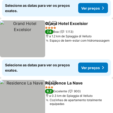
Selecione as datas para ver os preços
Ver preços
exatos.
Grand Hotel Excelsior
Partilhar
Adicionar aos favoritos
4 Estrelas
7,6
Boa
1.113
a 1.2 km de Spiaggia di Velluto
Espaço de bem-estar com hidromassagem
Selecione as datas para ver os preços
Ver preços
exatos.
Residence La Nave
Partilhar
Adicionar aos favoritos
3 Estrelas
9,2
Excelente
900
a 0.3 km de Spiaggia di Velluto
Cozinhas de apartamento totalmente
equipadas