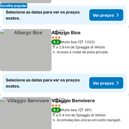
Escolha popular
Selecione as datas para ver os preços
Ver preços
exatos.
Albergo Bice
Partilhar
Adicionar aos favoritos
3 Estrelas
8,2
Muito boa
1.002
a 2.9 km de Spiaggia di Velluto
Acesso a clube de praia privado
Selecione as datas para ver os preços
Ver preços
exatos.
Villaggio Benvivere
Partilhar
Adicionar aos favoritos
3 Estrelas
8,2
Muito boa
561
a 0.4 km de Spiaggia di Velluto
Acomodações únicas em estilo bangalô