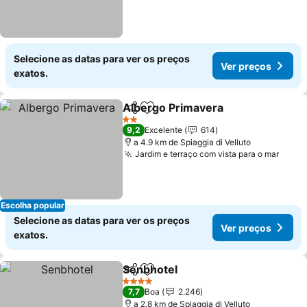
Selecione as datas para ver os preços
Ver preços
exatos.
Albergo Primavera
Partilhar
Adicionar aos favoritos
2 Estrelas
9,2
Excelente
614
a 4.9 km de Spiaggia di Velluto
Jardim e terraço com vista para o mar
Escolha popular
Selecione as datas para ver os preços
Ver preços
exatos.
Senbhotel
Partilhar
Adicionar aos favoritos
4 Estrelas
7,7
Boa
2.246
a 2.8 km de Spiaggia di Velluto