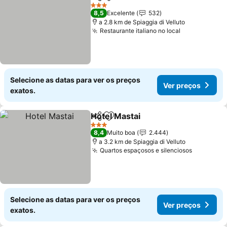
Partilhar
Adicionar aos favoritos
3 Estrelas
8,5
Excelente
532
a 2.8 km de Spiaggia di Velluto
Restaurante italiano no local
Selecione as datas para ver os preços
Ver preços
exatos.
Hotel Mastai
Partilhar
Adicionar aos favoritos
3 Estrelas
8,4
Muito boa
2.444
a 3.2 km de Spiaggia di Velluto
Quartos espaçosos e silenciosos
Selecione as datas para ver os preços
Ver preços
exatos.