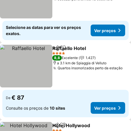
Selecione as datas para ver os preços
Ver preços
exatos.
Raffaello Hotel
Partilhar
Adicionar aos favoritos
4 Estrelas
8,8
Excelente
1.427
a 3.1 km de Spiaggia di Velluto
Quartos insonorizados perto da estação
€ 87
De
Consulte os preços de
10 sites
Ver preços
Hotel Hollywood
Partilhar
Adicionar aos favoritos