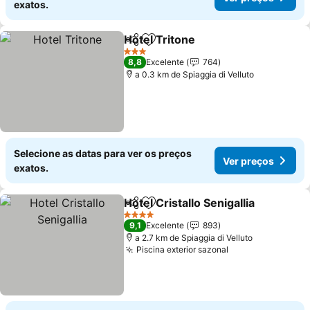
exatos.
Hotel Tritone
Partilhar
Adicionar aos favoritos
3 Estrelas
8,8
Excelente
764
a 0.3 km de Spiaggia di Velluto
Selecione as datas para ver os preços
Ver preços
exatos.
Hotel Cristallo Senigallia
Partilhar
Adicionar aos favoritos
4 Estrelas
9,1
Excelente
893
a 2.7 km de Spiaggia di Velluto
Piscina exterior sazonal