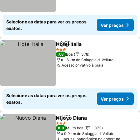
Selecione as datas para ver os preços
Ver preços
exatos.
Hotel Italia
Partilhar
Adicionar aos favoritos
3 Estrelas
7,8
Boa
378
a 1.6 km de Spiaggia di Velluto
Acesso privativo à praia
Selecione as datas para ver os preços
Ver preços
exatos.
Nuovo Diana
Partilhar
Adicionar aos favoritos
3 Estrelas
8,0
Muito boa
1.073
a 0.9 km de Spiaggia di Velluto
Jacuzzi panorâmica na cobertura