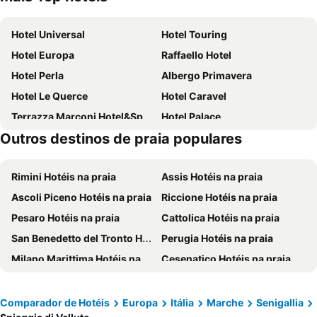
Hotel Universal
Hotel Touring
Hotel Europa
Raffaello Hotel
Hotel Perla
Albergo Primavera
Hotel Le Querce
Hotel Caravel
Terrazza Marconi Hotel&Spamarine
Hotel Palace
Outros destinos de praia populares
Hotel Sabra
Pineta Hotel
Albergo Tenda Verde
Agriturismo Fattoria del Colle
Rimini Hotéis na praia
Assis Hotéis na praia
B&B Da Zia Ore
Hotel Azzurra
Ascoli Piceno Hotéis na praia
Riccione Hotéis na praia
Hotel Bologna
Hotel Edelweiss
Pesaro Hotéis na praia
Cattolica Hotéis na praia
Morobello
San Benedetto del Tronto Hotéis na praia
Perugia Hotéis na praia
Milano Marittima Hotéis na praia
Cesenatico Hotéis na praia
Misano Adriatico Hotéis na praia
Cérvia Hotéis na praia
Bellaria-Igea Marina Hotéis na praia
Gabicce Mare Hotéis na praia
Comparador de Hotéis
Europa
Itália
Marche
Senigallia