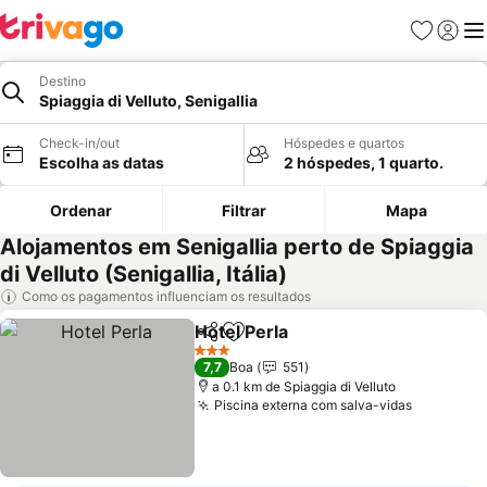
Favoritos
Iniciar
Me
Destino
Spiaggia di Velluto, Senigallia
Check-in/out
Hóspedes e quartos
Escolha as datas
2 hóspedes, 1 quarto.
Ordenar
Filtrar
Mapa
Alojamentos em Senigallia perto de Spiaggia
di Velluto (Senigallia, Itália)
Como os pagamentos influenciam os resultados
Hotel Perla
Partilhar
Adicionar aos favoritos
3 Estrelas
7,7
Boa
551
a 0.1 km de Spiaggia di Velluto
Piscina externa com salva-vidas