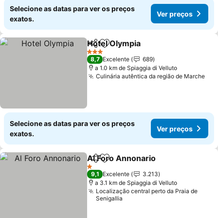
Selecione as datas para ver os preços
Ver preços
exatos.
Hotel Olympia
Partilhar
Adicionar aos favoritos
3 Estrelas
8,7
Excelente
689
a 1.0 km de Spiaggia di Velluto
Culinária autêntica da região de Marche
Selecione as datas para ver os preços
Ver preços
exatos.
Al Foro Annonario
Partilhar
Adicionar aos favoritos
1 Estrelas
9,1
Excelente
3.213
a 3.1 km de Spiaggia di Velluto
Localização central perto da Praia de
Senigallia