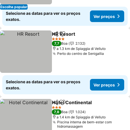
Escolha popular
Selecione as datas para ver os preços
Ver preços
exatos.
HR Resort
Partilhar
Adicionar aos favoritos
4 Estrelas
7,7
Boa
2.132
a 1.3 km de Spiaggia di Velluto
Perto do centro de Senigallia
Selecione as datas para ver os preços
Ver preços
exatos.
Hotel Continental
Partilhar
Adicionar aos favoritos
3 Estrelas
7,8
Boa
1.024
a 1.4 km de Spiaggia di Velluto
Piscina interna de bem-estar com
hidromassagem