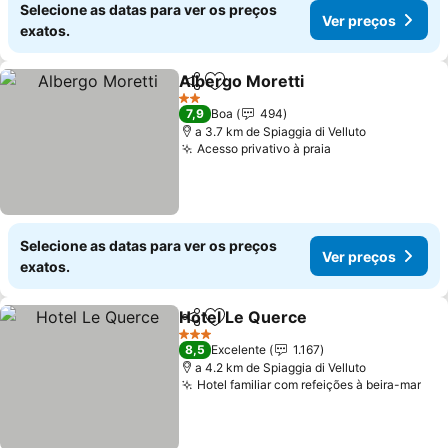
Selecione as datas para ver os preços
Ver preços
exatos.
Albergo Moretti
Partilhar
Adicionar aos favoritos
2 Estrelas
7,9
Boa
494
a 3.7 km de Spiaggia di Velluto
Acesso privativo à praia
Selecione as datas para ver os preços
Ver preços
exatos.
Hotel Le Querce
Partilhar
Adicionar aos favoritos
3 Estrelas
8,5
Excelente
1.167
a 4.2 km de Spiaggia di Velluto
Hotel familiar com refeições à beira-mar