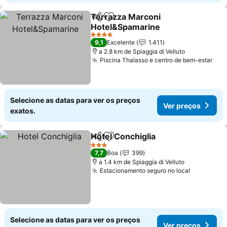
Terrazza Marconi
Partilhar
Adicionar aos favoritos
Hotel&Spamarine
4 Estrelas
9,1
Excelente
1.411
a 2.8 km de Spiaggia di Velluto
Piscina Thalasso e centro de bem-estar
Selecione as datas para ver os preços
Ver preços
exatos.
Hotel Conchiglia
Partilhar
Adicionar aos favoritos
3 Estrelas
7,7
Boa
399
a 1.4 km de Spiaggia di Velluto
Estacionamento seguro no local
Selecione as datas para ver os preços
Ver preços