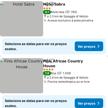
Hotel Sabra
Partilhar
Adicionar aos favoritos
3 Estrelas
8,1
Muito boa
783
a 2.3 km de Spiaggia di Velluto
Acesso exclusivo à praia privativa
Selecione as datas para ver os preços
Ver preços
exatos.
Finis Africae Country
Partilhar
Adicionar aos favoritos
House
4 Estrelas
7,6
Boa
1.359
a 2.4 km de Spiaggia di Velluto
Piscina semiolímpica ao ar livre
Selecione as datas para ver os preços
Ver preços
exatos.