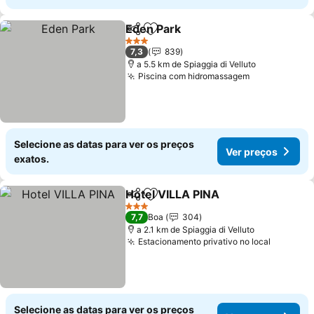
Eden Park
Partilhar
Adicionar aos favoritos
3 Estrelas
7,3
839
a 5.5 km de Spiaggia di Velluto
Piscina com hidromassagem
Selecione as datas para ver os preços
Ver preços
exatos.
Hotel VILLA PINA
Partilhar
Adicionar aos favoritos
3 Estrelas
7,7
Boa
304
a 2.1 km de Spiaggia di Velluto
Estacionamento privativo no local
Selecione as datas para ver os preços