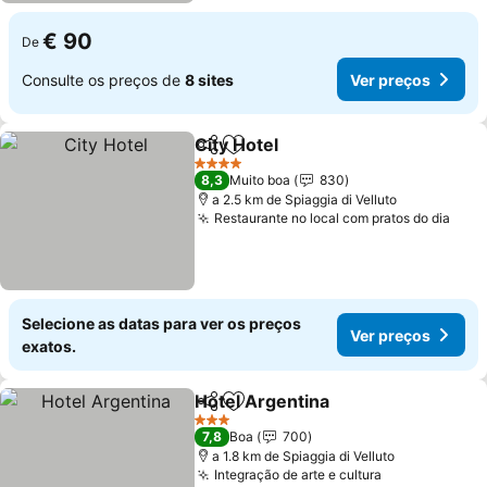
€ 90
De
Consulte os preços de
8 sites
Ver preços
City Hotel
Partilhar
Adicionar aos favoritos
4 Estrelas
8,3
Muito boa
830
a 2.5 km de Spiaggia di Velluto
Restaurante no local com pratos do dia
Selecione as datas para ver os preços
Ver preços
exatos.
Hotel Argentina
Partilhar
Adicionar aos favoritos
3 Estrelas
7,8
Boa
700
a 1.8 km de Spiaggia di Velluto
Integração de arte e cultura