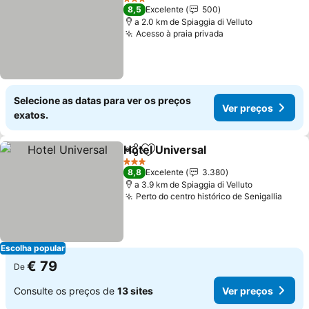
3 Estrelas
8,5
Excelente
500
a 2.0 km de Spiaggia di Velluto
Acesso à praia privada
Selecione as datas para ver os preços
Ver preços
exatos.
Hotel Universal
Partilhar
Adicionar aos favoritos
3 Estrelas
8,8
Excelente
3.380
a 3.9 km de Spiaggia di Velluto
Perto do centro histórico de Senigallia
Escolha popular
€ 79
De
Consulte os preços de
13 sites
Ver preços