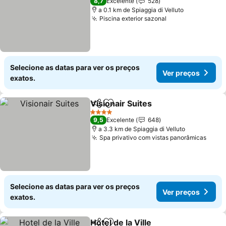
8,7
Excelente
528
a 0.1 km de Spiaggia di Velluto
Piscina exterior sazonal
Selecione as datas para ver os preços
Ver preços
exatos.
Visionair Suites
Partilhar
Adicionar aos favoritos
4 Estrelas
9,5
Excelente
648
a 3.3 km de Spiaggia di Velluto
Spa privativo com vistas panorâmicas
Selecione as datas para ver os preços
Ver preços
exatos.
Hotel de la Ville