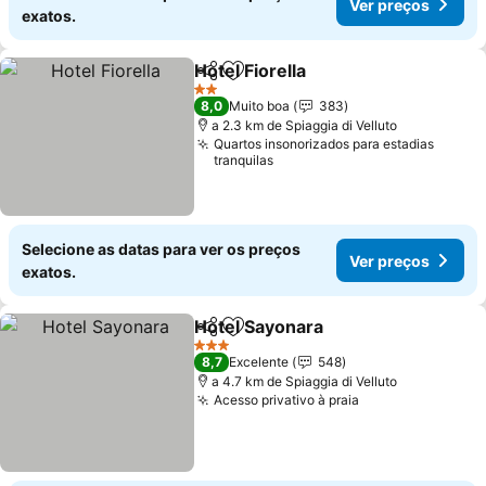
Ver preços
exatos.
Hotel Fiorella
Partilhar
Adicionar aos favoritos
2 Estrelas
8,0
Muito boa
383
a 2.3 km de Spiaggia di Velluto
Quartos insonorizados para estadias
tranquilas
Selecione as datas para ver os preços
Ver preços
exatos.
Hotel Sayonara
Partilhar
Adicionar aos favoritos
3 Estrelas
8,7
Excelente
548
a 4.7 km de Spiaggia di Velluto
Acesso privativo à praia