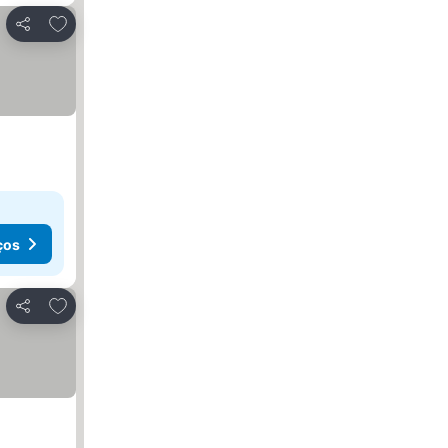
Adicionar aos favoritos
Partilhar
ços
Adicionar aos favoritos
Partilhar