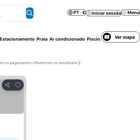
PT · €
Menu
Iniciar sessão
.
Ver mapa
Estacionamento
Praia
Ar condicionado
Piscina
Aparthotel
Guar
o os pagamentos influenciam os resultados
Adicionar aos favoritos
Partilhar