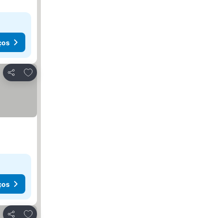
ços
Adicionar aos favoritos
Partilhar
ços
Adicionar aos favoritos