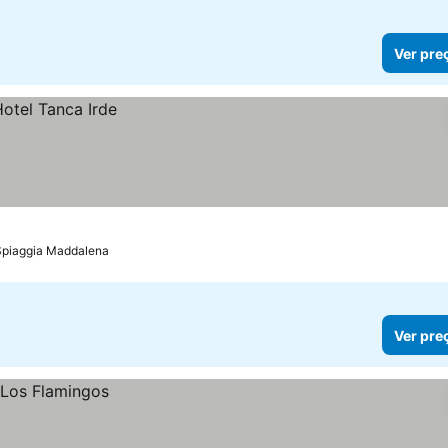
Ver pre
Spiaggia Maddalena
Ver pre