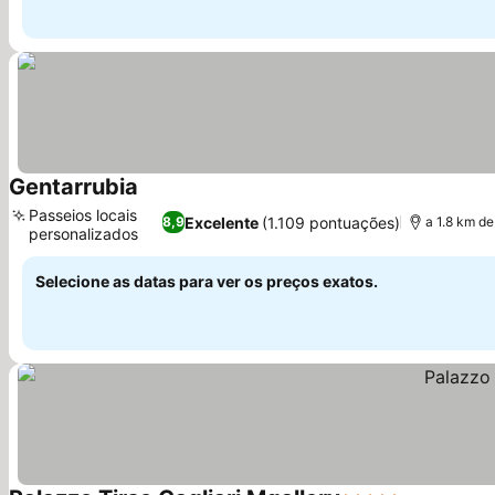
Gentarrubia
Passeios locais
Excelente
(1.109 pontuações)
8,9
a 1.8 km d
personalizados
Selecione as datas para ver os preços exatos.