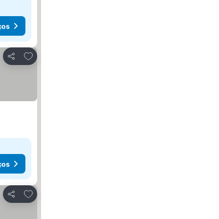
ços
Adicionar aos favoritos
Partilhar
ços
Adicionar aos favoritos
Partilhar