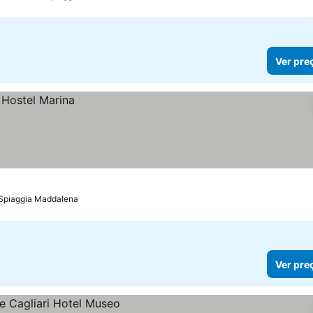
Ver pre
 Spiaggia Maddalena
Ver pre