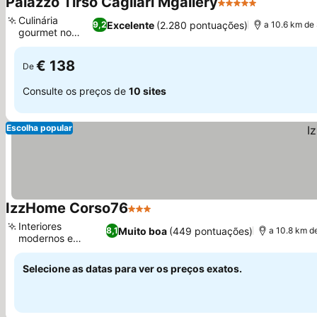
Palazzo Tirso Cagliari Mgallery
5 Estrelas
Culinária
Excelente
(2.280 pontuações)
9,2
a 10.6 km de
gourmet no
Terra
€ 138
De
Consulte os preços de
10 sites
Escolha popular
IzzHome Corso76
3 Estrelas
Interiores
Muito boa
(449 pontuações)
8,1
a 10.8 km d
modernos e
coloridos
Selecione as datas para ver os preços exatos.