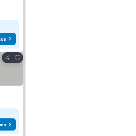
ços
Adicionar aos favoritos
Partilhar
ços