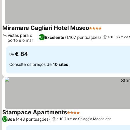
Miramare Cagliari Hotel Museo
4 Estrelas
Vistas para o
Excelente
(1.107 pontuações)
8,6
a 10.6 km de
porto e o mar
€ 84
De
Consulte os preços de
10 sites
Stampace Apartments
4 Estrelas
Boa
(443 pontuações)
7,7
a 10.7 km de Spiaggia Maddalena