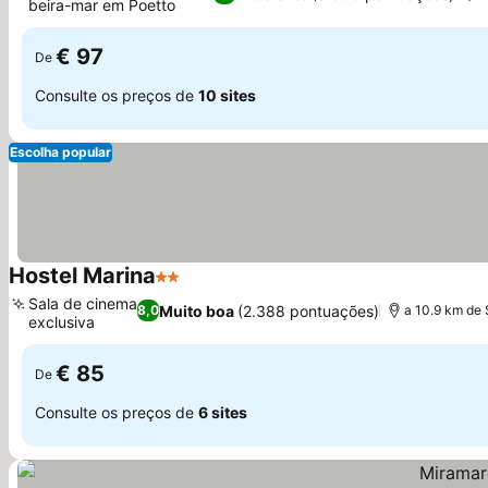
beira-mar em Poetto
€ 97
De
Consulte os preços de
10 sites
Escolha popular
Hostel Marina
2 Estrelas
Sala de cinema
Muito boa
(2.388 pontuações)
8,0
a 10.9 km de
exclusiva
€ 85
De
Consulte os preços de
6 sites