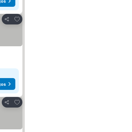
ços
Adicionar aos favoritos
Partilhar
ços
Adicionar aos favoritos
Partilhar