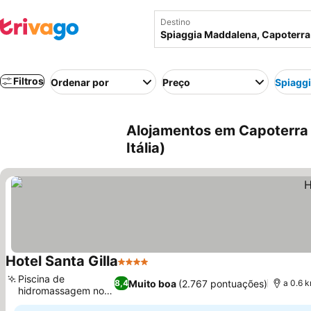
Destino
Filtros
Ordenar por
Preço
Spiagg
Alojamentos em Capoterra 
Itália)
Hotel Santa Gilla
4 Estrelas
Piscina de
Muito boa
(2.767 pontuações)
8,4
a 0.6 
hidromassagem no
jardim