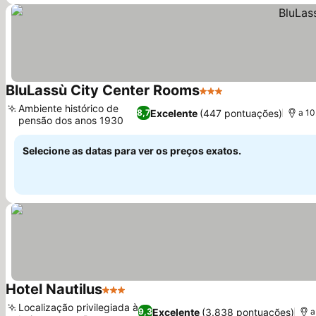
BluLassù City Center Rooms
3 Estrelas
Ambiente histórico de
Excelente
(447 pontuações)
8,7
a 10
pensão dos anos 1930
Selecione as datas para ver os preços exatos.
Hotel Nautilus
3 Estrelas
Localização privilegiada à
Excelente
(3.838 pontuações)
9,3
a