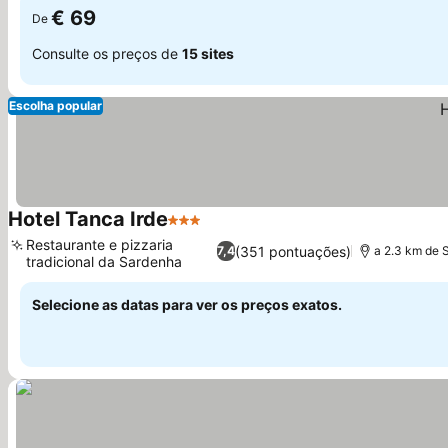
€ 69
De
Consulte os preços de
15 sites
Escolha popular
Hotel Tanca Irde
3 Estrelas
Restaurante e pizzaria
(351 pontuações)
7,4
a 2.3 km de 
tradicional da Sardenha
Selecione as datas para ver os preços exatos.