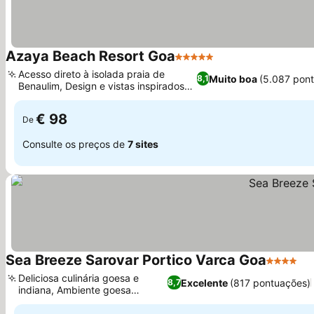
Azaya Beach Resort Goa
5 Estrelas
Acesso direto à isolada praia de
Muito boa
(5.087 pon
8,1
Benaulim, Design e vistas inspirados
nas Maldivas
€ 98
De
Consulte os preços de
7 sites
Sea Breeze Sarovar Portico Varca Goa
4 Estrela
Deliciosa culinária goesa e
Excelente
(817 pontuações)
8,7
indiana, Ambiente goesa
autêntico