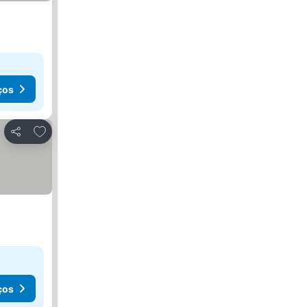
ços
Adicionar aos favoritos
Partilhar
ços