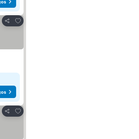
ços
Adicionar aos favoritos
Partilhar
ços
Adicionar aos favoritos
Partilhar