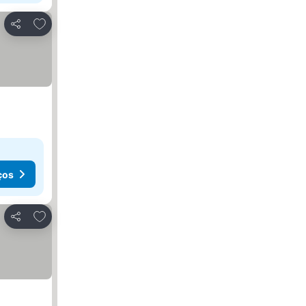
Adicionar aos favoritos
Partilhar
ços
Adicionar aos favoritos
Partilhar