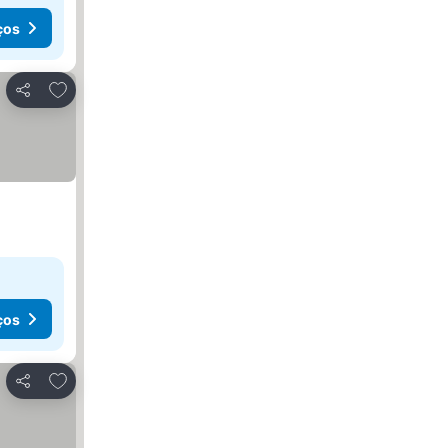
ços
Adicionar aos favoritos
Partilhar
ços
Adicionar aos favoritos
Partilhar