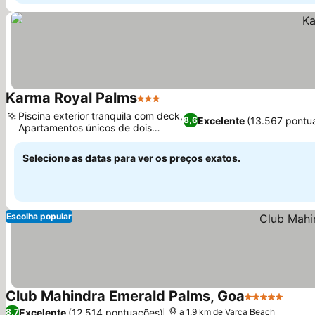
Karma Royal Palms
3 Estrelas
Piscina exterior tranquila com deck,
Excelente
(13.567 pontu
8,6
Apartamentos únicos de dois
andares
Selecione as datas para ver os preços exatos.
Escolha popular
Club Mahindra Emerald Palms, Goa
5 Estrelas
Excelente
(12.514 pontuações)
8,7
a 1.9 km de Varca Beach