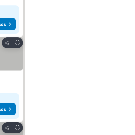
ços
Adicionar aos favoritos
Partilhar
ços
Adicionar aos favoritos
Partilhar