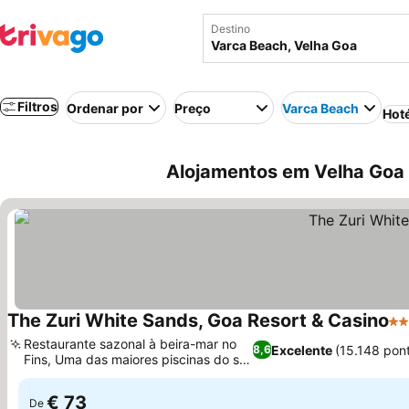
Destino
Filtros
Ordenar por
Preço
Varca Beach
Hot
Alojamentos em Velha Goa 
The Zuri White Sands, Goa Resort & Casino
5 E
Restaurante sazonal à beira-mar no
Excelente
(15.148 pon
8,6
Fins, Uma das maiores piscinas do sul
de Goa
€ 73
De