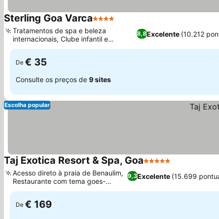
Sterling Goa Varca
4 Estrelas
Tratamentos de spa e beleza
Excelente
(10.212 pon
8,8
internacionais, Clube infantil e
playground dedicados
€ 35
De
Consulte os preços de
9 sites
Escolha popular
Taj Exotica Resort & Spa, Goa
5 Estrelas
Acesso direto à praia de Benaulim,
Excelente
(15.699 pontu
9,3
Restaurante com tema goes-
português
€ 169
De