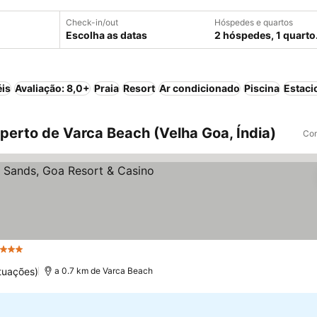
Check-in/out
Hóspedes e quartos
Escolha as datas
2 hóspedes, 1 quarto
éis
Avaliação: 8,0+
Praia
Resort
Ar condicionado
Piscina
Estac
perto de Varca Beach (Velha Goa, Índia)
Com
strelas
tuações)
a 0.7 km de Varca Beach