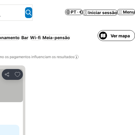
PT · €
Menu
Iniciar sessão
.
Ver mapa
ionamento
Bar
Wi-fi
Meia-pensão
o os pagamentos influenciam os resultados
Adicionar aos favoritos
Partilhar