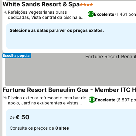
White Sands Resort & Spa
4 Estrelas
Refeições vegetarianas puras
Excelente
(1.461 po
8,7
dedicadas, Vista central da piscina em
todos os quartos
Selecione as datas para ver os preços exatos.
Escolha popular
Fortune Resort Benaulim Goa - Member ITC H
Piscina exterior refrescante com bar de
Excelente
(6.897 p
8,5
apoio, Jardins exuberantes e vistas
panorâmicas
€ 50
De
Consulte os preços de
8 sites