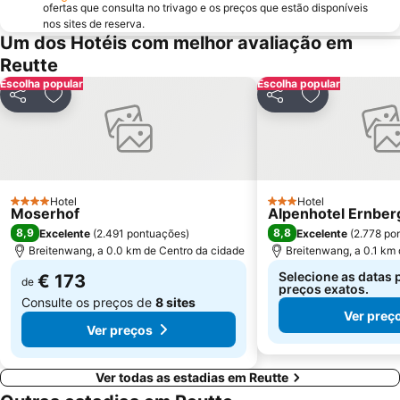
ofertas que consulta no trivago e os preços que estão disponíveis
nos sites de reserva.
Um dos Hotéis com melhor avaliação em
Reutte
Escolha popular
Escolha popular
Partilhar
Adicionar aos favoritos
Partilhar
Adicionar aos
Hotel
Hotel
4 Estrelas
3 Estrelas
Moserhof
Alpenhotel Ernber
8,9
8,8
Excelente
(
2.491 pontuações
)
Excelente
(
2.778 po
Breitenwang, a 0.0 km de Centro da cidade
Breitenwang, a 0.1 km
Selecione as datas 
€ 173
de
preços exatos.
Consulte os preços de
8 sites
Ver preç
Ver preços
Ver todas as estadias em Reutte