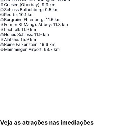
Griesen (Oberbay)
:
9.3
km
Schloss Bullachberg
:
9.5
km
Reutte
:
10.1
km
Burgruine Ehrenberg
:
11.6
km
Former St Mang’s Abbey
:
11.8
km
Lechfall
:
11.9
km
Hohes Schloss
:
11.9
km
Alatsee
:
15.9
km
Ruine Falkenstein
:
19.6
km
Memmingen Airport
:
68.7
km
Veja as atrações nas imediações
Ampliar mapa