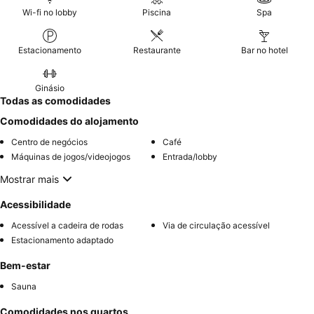
experiência, considere solicitar um quarto num
andar superior
Wi-fi no lobby
Piscina
Spa
para vistas melhoradas e uma estadia mais tranquila.
Estacionamento
Restaurante
Bar no hotel
Ginásio
Todas as comodidades
Comodidades do alojamento
Centro de negócios
Café
Máquinas de jogos/videojogos
Entrada/lobby
Mostrar mais
Acessibilidade
Acessível a cadeira de rodas
Via de circulação acessível
Estacionamento adaptado
Bem-estar
Sauna
Comodidades nos quartos