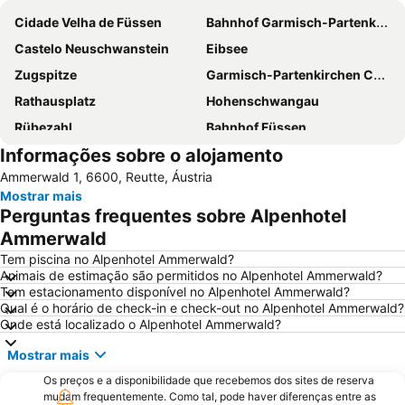
Cidade Velha de Füssen
Bahnhof Garmisch-Partenkirchen
Castelo Neuschwanstein
Eibsee
Zugspitze
Garmisch-Partenkirchen Casino
Rathausplatz
Hohenschwangau
Rübezahl
Bahnhof Füssen
Informações sobre o alojamento
Plansee
Alpenhof
Ammerwald 1, 6600, Reutte, Áustria
Landhaus Auf der Gsteig
da noi
Mostrar mais
São Pedro e São Paulo
bigBox Allgäu
Perguntas frequentes sobre Alpenhotel
Ammerwald
Tem piscina no Alpenhotel Ammerwald?
Animais de estimação são permitidos no Alpenhotel Ammerwald?
Tem estacionamento disponível no Alpenhotel Ammerwald?
Qual é o horário de check-in e check-out no Alpenhotel Ammerwald?
Onde está localizado o Alpenhotel Ammerwald?
Mostrar mais
Os preços e a disponibilidade que recebemos dos sites de reserva
mudam frequentemente. Como tal, pode haver diferenças entre as