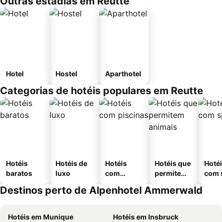
Outras estadias em Reutte
Hotel
Hostel
Aparthotel
Categorias de hotéis populares em Reutte
Hotéis
Hotéis de
Hotéis
Hotéis que
Hoté
baratos
luxo
com
permitem
com 
piscinas
animais
Destinos perto de Alpenhotel Ammerwald
Hotéis em Munique
Hotéis em Insbruck