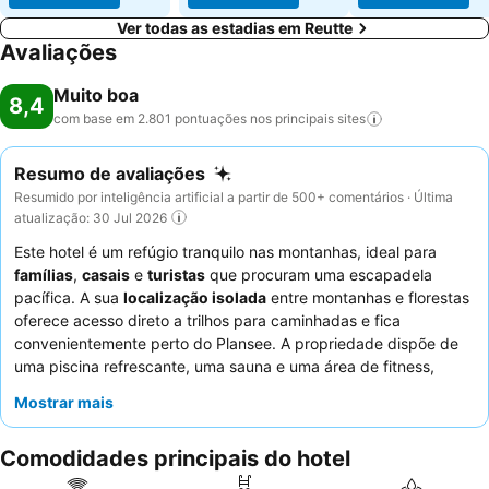
Ver todas as estadias em Reutte
Avaliações
Muito boa
8,4
com base em 2.801 pontuações nos principais
sites
Resumo de avaliações
Resumido por inteligência artificial a partir de 500+ comentários · Última
atualização: 30 Jul 2026
Este hotel é um refúgio tranquilo nas montanhas, ideal para
famílias
,
casais
e
turistas
que procuram uma escapadela
pacífica. A sua
localização isolada
entre montanhas e florestas
oferece acesso direto a trilhos para caminhadas e fica
convenientemente perto do Plansee. A propriedade dispõe de
uma piscina refrescante, uma sauna e uma área de fitness,
juntamente com uma pequena casa de brincar e áreas de lazer
Mostrar mais
ao ar livre para os hóspedes mais jovens. Os hóspedes elogiam
consistentemente os
funcionários simpáticos e atenciosos
e o
Comodidades principais do hotel
extenso buffet de pequeno-almoço
, que apresenta uma
grande variedade de opções frescas. Para a melhor