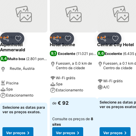
Hotel
Hotel
Hotel
3 Estrelas
4 Estrelas
3 Estrelas
Partilhar
Adicionar aos favoritos
Partilhar
Adicionar aos favoritos
Partilhar
Adicionar
Alpenhotel
Hotel Sonne
Central City Hotel
Ammerwald
9,1
8,6
Excelente
(
11.021 pontuações
Excelente
)
(
6.435 
8,4
Muito boa
(
2.801 pontuações
)
Fuessen, a 0.0 km de
Fuessen, a 0.1 km 
Centro da cidade
Centro da cidade
Reutte, Áustria
Wi-Fi grátis
Wi-Fi grátis
Piscina
Spa
A/C
Spa
Estacionamento
Estacionamento
€ 92
Selecione as datas 
de
ver os preços exatos
Selecione as datas para
ver os preços exatos.
Consulte os preços de
8
sites
Ver preços
Ver preços
Ver preços