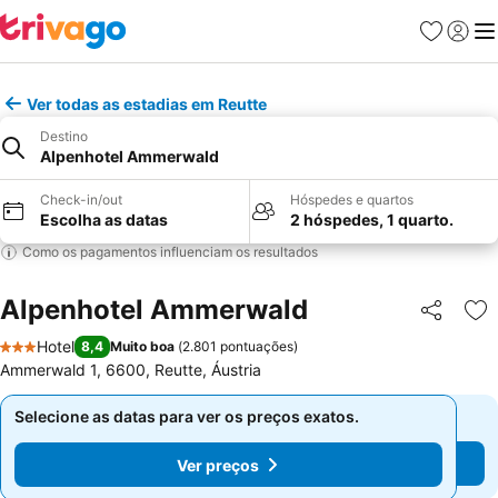
Favoritos
Iniciar
Me
Ver todas as estadias em Reutte
Destino
Alpenhotel Ammerwald
Check-in/out
Hóspedes e quartos
Escolha as datas
2 hóspedes, 1 quarto.
Como os pagamentos influenciam os resultados
Alpenhotel Ammerwald
Partilhar
Ad
Hotel
8,4
Muito boa
(
2.801 pontuações
)
3 Estrelas
Ammerwald 1, 6600, Reutte, Áustria
Selecione as datas para ver os preços exatos.
Selecione as datas para ver os preços exatos.
Ver preços
Ver preços