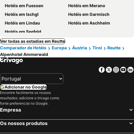
Hotéis em Fuessen
Hotéis em Merano
Hotéis em Ischgl
Hotéis em Garmisch
Hotéis em Lindau
Hotéis em Aschheim
Hotéis em Seefeld
Ver todas as estadias em Reutte
Comparador de Hotéis
Europa
Áustria
Tirol
Reutte
Alpenhotel Ammerwald
Facebook
Twitter
Insta
Yo
Adicionar no Google
Encontre facilmente os nossos
resultados: adicione o trivago como
fonte preferencial no Google.
Empresa
Os nossos produtos