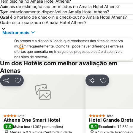
Praia Astir
Odeon de Herodes Ático
Tem piscina no Amalia Hotel Athens?
Animais de estimação são permitidos no Amalia Hotel Athens?
Templo de Zeus Olímpico
Areios Pagos
Tem estacionamento disponível no Amalia Hotel Athens?
Qual é o horário de check-in e check-out no Amalia Hotel Athens?
Omonia
Avlaki
Onde está localizado o Amalia Hotel Athens?
Templo de Poseidon
Eretria
Mostrar mais
OAKA Olympic Stadium
Rafina Port
Os preços e a disponibilidade que recebemos dos sites de reserva
Passeio por Atenas
Museu da Acrópole
mudam frequentemente. Como tal, pode haver diferenças entre as
ofertas que consulta no trivago e os preços que estão disponíveis
Pedion Areos
Neo Iraklio Attikis
nos sites de reserva.
Peiraiki
Square of Kolonaki
Um dos Hotéis com melhor avaliação em
Atenas
Temple of Rome and Augustus
Thissio
Egaleo
Agia Paraskevi
Partilhar
Adicionar aos favoritos
Partilhar
Adicionar aos
Metropolitan EXPO
Makronisos
Lefkandi
Merlin de Douai Mansion The Embassy of France
Platia Mitropoleos
Athens University
Aeolou street
Ermou
Hotel
Hotel
4 Estrelas
5 Estrelas
Athens One Smart Hotel
Hotel Grande Breta
Parousies
Esrever On
8,0
9,4
Muito boa
(
1.092 pontuações
)
Excelente
(
12.831 p
Exarchion square
Museu Nacional de Arqueologia
Atenas, a 0.3 km de Centro da cidade
a 1.0 km de Acrópole 