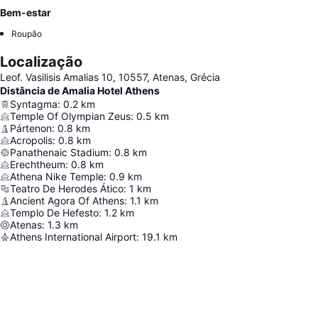
Bem-estar
Roupão
Localização
Leof. Vasilisis Amalias 10, 10557, Atenas, Grécia
Distância de Amalia Hotel Athens
Syntagma
:
0.2
km
Temple Of Olympian Zeus
:
0.5
km
Pártenon
:
0.8
km
Acropolis
:
0.8
km
Panathenaic Stadium
:
0.8
km
Erechtheum
:
0.8
km
Athena Nike Temple
:
0.9
km
Teatro De Herodes Ático
:
1
km
Ancient Agora Of Athens
:
1.1
km
Templo De Hefesto
:
1.2
km
Atenas
:
1.3
km
Athens International Airport
:
19.1
km