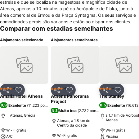
estrelas e que se localiza na magestosa e magnifica cidade de
Atenas, apenas a 10 minutos a pé da Acrópole e de Plaka, junto à
área comercial de Ermou e da Praça Syntagma. Os seus serviços e
comodidades gerais são variados e estão ao dispor dos clientes
Comparar com estadias semelhantes
com serviço de quartos, comodidades para reuniões/banquetes,
centro de negócios, baby-sitting e serviço para crianças,
Alojamento selecionado
Alojamentos semelhantes
lavandaria, limpeza a seco, pequeno-almoço no quarto, serviço de
engomadoria, serviços de câmbios, refeições pré-embaladas,
aluguer de carro, balcão de turismo, fax, fotocopiadora, serviço de
bilheteira, serviço de concierge, Internet, restaurante, bar, recepção
disponível 24 horas, quartos para não fumadores, elevador, cofre,
quartos insonorizados, sala para bagagem e ar condicionado. Os
quartos do Amalia são bem equipados e cómodos estando prontos
a receber os clientes com cofre, ar condicionado, secretária,
Hotel
Hotel
Hotel
4 Estrelas
4 Estrelas
4 Estrelas
Partilhar
Adicionar aos favoritos
Partilhar
Adicionar aos favoritos
Partilhar
Adicionar
comodidades de engomadoria, casa de banho com duche,
Amalia Hotel Athens
Athens Panorama
The Stanley
banheira, secador de cabelo, produtos de higiene pessoal, telefone,
Project
8,9
8,5
Excelente
(
11.223 pontuações
)
Excelente
(
16.613
rádio, televisão por satélite, mini-bar e serviço de despertar.
8,1
Muito boa
(
2.732 pontuações
)
Atenas, Grécia
a 1.7 km de Acrópo
Atenas
Atenas, a 1.8 km de
Centro da cidade
Wi-Fi grátis
Wi-Fi grátis
Wi-Fi grátis
A/C
Piscina