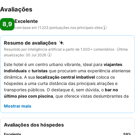
Avaliações
Excelente
8,9
com base em 11.223 pontuações nos principais
sites
Resumo de avaliações
Resumido por inteligência artificial a partir de 1.000+ comentários · Última
atualização: 30 Jul 2026
Este hotel é um centro urbano vibrante, ideal para
viajantes
individuais
e
turistas
que procuram uma experiência ateniense
dinâmica. A sua
localização central imbatível
coloca os
hóspedes a uma curta distância das principais atrações e
transportes públicos. O destaque é, sem dúvida, o
bar no
último piso com piscina
, que oferece vistas deslumbrantes da
Acrópole. Os hóspedes elogiam consistentemente a
excecional
Mostrar mais
gentileza e prestabilidade dos funcionários
e o
pequeno-
almoço buffet de alta qualidade
. Para a melhor experiência,
considere solicitar um quarto num andar superior para vistas
Avaliações dos hóspedes
melhoradas e tranquilidade.
Excelente
59
%