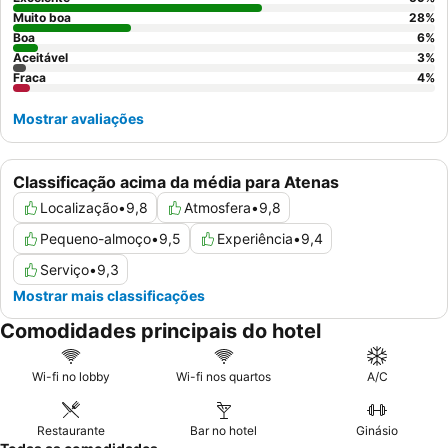
Muito boa
28
%
Boa
6
%
Aceitável
3
%
Fraca
4
%
Mostrar avaliações
Classificação acima da média para Atenas
Localização
•
9,8
Atmosfera
•
9,8
Pequeno-almoço
•
9,5
Experiência
•
9,4
Serviço
•
9,3
Mostrar mais classificações
Comodidades principais do hotel
Wi-fi no lobby
Wi-fi nos quartos
A/C
Restaurante
Bar no hotel
Ginásio