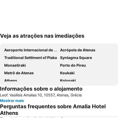
Veja as atrações nas imediações
Ampliar mapa
Aeroporto Internacional de Atenas
Acrópole de Atenas
Traditional Settlment of Plaka
Syntagma Square
Monastiraki
Porto do Pireu
Metrô de Atenas
Koukaki
Athens
Kolonaki
Informações sobre o alojamento
Parthenon
Lavrio Port
Leof. Vasilisis Amalias 10, 10557, Atenas, Grécia
Psirri
Kallithea
Mostrar mais
Megaron - Athens International Conference Centre
Christmas at Syntagma Square
Perguntas frequentes sobre Amalia Hotel
War Museum
Vouliagmeni Beach
Athens