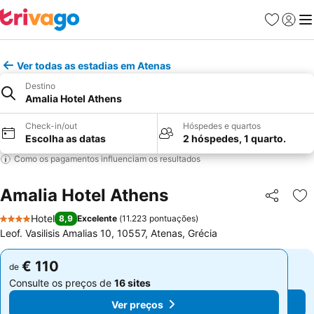
Favoritos
Iniciar
Me
Ver todas as estadias em Atenas
Destino
Amalia Hotel Athens
Check-in/out
Hóspedes e quartos
Escolha as datas
2 hóspedes, 1 quarto.
Como os pagamentos influenciam os resultados
Amalia Hotel Athens
Partilhar
Ad
Hotel
8,9
Excelente
(
11.223 pontuações
)
4 Estrelas
Leof. Vasilisis Amalias 10, 10557, Atenas, Grécia
€ 110
€ 110
de
de
Consulte os preços de
16 sites
Consulte os preços de
16 sites
Ver preços
Ver preços