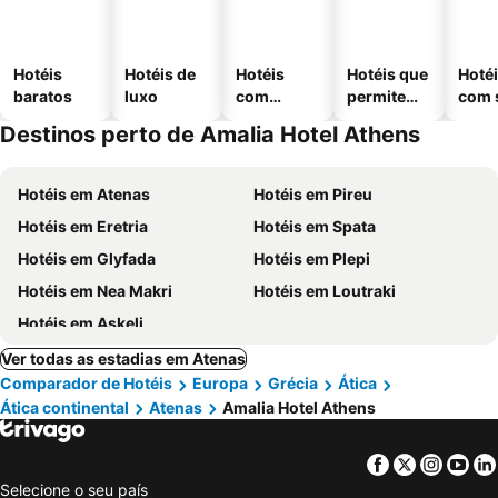
Hotéis
Hotéis de
Hotéis
Hotéis que
Hoté
baratos
luxo
com
permitem
com 
piscinas
animais
Destinos perto de Amalia Hotel Athens
Hotéis em Atenas
Hotéis em Pireu
Hotéis em Eretria
Hotéis em Spata
Hotéis em Glyfada
Hotéis em Plepi
Hotéis em Nea Makri
Hotéis em Loutraki
Hotéis em Askeli
Ver todas as estadias em Atenas
Comparador de Hotéis
Europa
Grécia
Ática
Ática continental
Atenas
Amalia Hotel Athens
Facebook
Twitter
Insta
Yo
Selecione o seu país