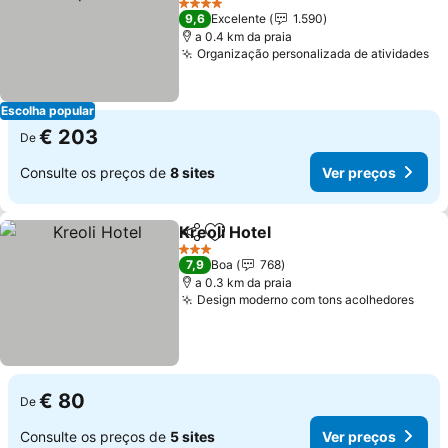
4 Estrelas
9,6
Excelente
1.590
a 0.4 km da praia
Organização personalizada de atividades
Escolha popular
€ 203
De
Consulte os preços de
8 sites
Ver preços
Kreoli Hotel
Partilhar
Adicionar aos favoritos
3 Estrelas
7,9
Boa
768
a 0.3 km da praia
Design moderno com tons acolhedores
€ 80
De
Consulte os preços de
5 sites
Ver preços