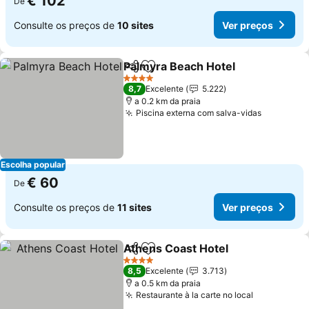
€ 102
De
Consulte os preços de
10 sites
Ver preços
Palmyra Beach Hotel
Partilhar
Adicionar aos favoritos
4 Estrelas
8,7
Excelente
5.222
a 0.2 km da praia
Piscina externa com salva-vidas
Escolha popular
€ 60
De
Consulte os preços de
11 sites
Ver preços
Athens Coast Hotel
Partilhar
Adicionar aos favoritos
4 Estrelas
8,5
Excelente
3.713
a 0.5 km da praia
Restaurante à la carte no local