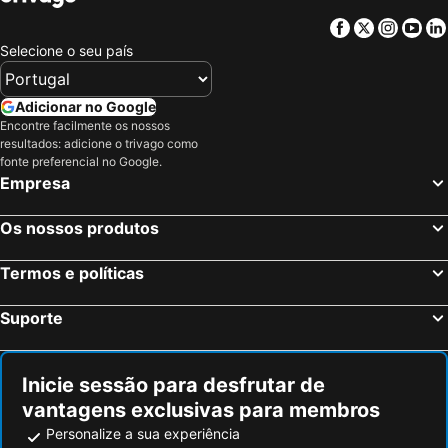
Megara, Ática Hotéis
Marmari, Grécia Central Hotéis
London Hotel
91 Athens Riviera
Facebook
Twitter
Insta
Yo
Atenas, Ática Hotéis
Pireu, Ática Hotéis
Kreoli Suites Glyfada
Minavra Hotel
Selecione o seu país
Eretria, Grécia Central Hotéis
Spata, Ática Hotéis
Ace Hotel & Swim Club Athens
Parthenis Riviera Hotel
Plepi, Peloponeso Hotéis
Nea Makri, Ática Hotéis
Adicionar no Google
Palace Hotel
Galini Palace
Encontre facilmente os nossos
Loutraki, Peloponeso Hotéis
Askeli, Ática Hotéis
Amarilia Hotel
Morus Acropolis Boutique Hotel
resultados: adicione o trivago como
Chania, Creta Hotéis
Mykonos-Town, Sul do Mar Egeu Hotéis
fonte preferencial no Google.
Adams Hotel
Galaxy Hotel
Empresa
Fira, Sul do Mar Egeu Hotéis
Ixia, Sul do Mar Egeu Hotéis
Hotel Byron
Athens 1890 Hotel & Spa
Chersonissos, Creta Hotéis
Corfu-Cidade, Ilhas Jônicas ou Jónicas Hotéis
The Vault Athens
LUX Hotel
Os nossos produtos
Oia, Sul do Mar Egeu Hotéis
Imerovigli, Sul do Mar Egeu Hotéis
Pearl in the Heart of Athens
A77 Suites by Andronis
Termos e políticas
Regal Hotel Mitropoleos
The Residence Christokopidou Hotel & Spa
ATHENA Pallas
athensotel
Suporte
Inicie sessão para desfrutar de
vantagens exclusivas para membros
Personalize a sua experiência