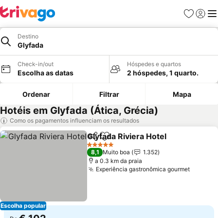
Favoritos
Iniciar
Me
Destino
Glyfada
Check-in/out
Hóspedes e quartos
Escolha as datas
2 hóspedes, 1 quarto.
Ordenar
Filtrar
Mapa
Hotéis em Glyfada (Ática, Grécia)
Como os pagamentos influenciam os resultados
Glyfada Riviera Hotel
Partilhar
Adicionar aos favoritos
5 Estrelas
8,1
Muito boa
1.352
a 0.3 km da praia
Experiência gastronômica gourmet
Escolha popular