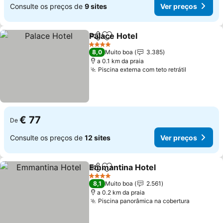
Consulte os preços de
9 sites
Ver preços
Palace Hotel
Partilhar
Adicionar aos favoritos
4 Estrelas
8,0
Muito boa
3.385
a 0.1 km da praia
Piscina externa com teto retrátil
€ 77
De
Consulte os preços de
12 sites
Ver preços
Emmantina Hotel
Partilhar
Adicionar aos favoritos
4 Estrelas
8,1
Muito boa
2.561
a 0.2 km da praia
Piscina panorâmica na cobertura