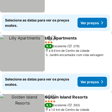
Selecione as datas para ver os preços
Ver preços
exatos.
Lilly Apartments
Partilhar
Adicionar aos favoritos
3 Estrelas
9,4
Excelente
276
a 6.6 km de Centro da cidade
Jardim encantador com vida selvagem
Selecione as datas para ver os preços
Ver preços
exatos.
Golden Island Resorts
Partilhar
Adicionar aos favoritos
4 Estrelas
8,5
Excelente
363
a 1.0 km de Centro da cidade