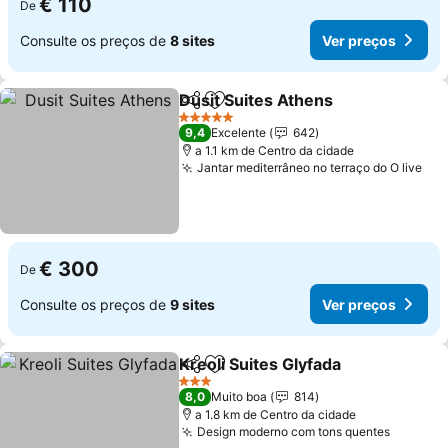
€ 110
De
Consulte os preços de
8 sites
Ver preços
Dusit Suites Athens
Partilhar
Adicionar aos favoritos
5 Estrelas
9,4
Excelente
642
a 1.1 km de Centro da cidade
Jantar mediterrâneo no terraço do O live
€ 300
De
Consulte os preços de
9 sites
Ver preços
Kreoli Suites Glyfada
Partilhar
Adicionar aos favoritos
3 Estrelas
8,0
Muito boa
814
a 1.8 km de Centro da cidade
Design moderno com tons quentes