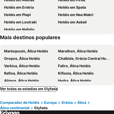
Megaron - Athens International Conference Centre
Christmas at Syntagma Square
Acropolis Museum Boutique Hotel
Athens Way Pop Art Hotel
Hotéis em Eretria
Hotéis em Spata
Vouliagmeni Beach
Praia Astir
Grand Hyatt Athens
Intercontinental Hotels Athenaeum Athens By Ihg
Hotéis em Plepi
Hotéis em Nea Makri
War Museum
Odeon de Herodes Ático
Alma Hotel
Art Suites Korai
Hotéis em Loutraki
Hotéis em Askeli
Elaiotechnia - Mediterranean exhibition of ollive - olive oli
Holy Spirit Day
Candia Hotel
Skylark, Aluma Hotels & Resorts
Hotéis em Nafplio
Blanos Bowling
Marina Glyfadas
Xenophon Hotel
Ambrosia Suites
Mais destinos populares
Α Beach Voula
Kavouri Beach
Polis Grand Hotel
Golden City Hotel
Agios Kosmas National Youth Athletic Centre
Αpollonies Aktes A' & B' Voulas
Mosaikon
Athens House
Markopoulo, Ática Hotéis
Marathon, Ática Hotéis
Paiania
Eleas Gi
Athens Psiri Hotel
Trendy Hotel by Athens Prime Hotels
Oropos, Ática Hotéis
Chalkida, Grécia Central Hotéis
Palaia Fokaia
Aliki Theatre
Plaka Hotel
Athens Atrium Hotel & Jacuzzi Suites
Varkiza, Ática Hotéis
Faliro, Ática Hotéis
Spithari
Traditional Settlement of Anafiotika
Evripides Hotel
Figleaf Kypseli
Rafina, Ática Hotéis
Kifissia, Ática Hotéis
The Jewish Museum of Greece
Airotel Alexandros
Emmantina Hotel
Alimos, Ática Hotéis
Hydra, Ática Hotéis
Athens Coast Hotel
Congo Palace Hotel
Anavyssos, Ática Hotéis
Skala, Ática Hotéis
Ver todas as estadias em Glyfada
Four Seasons Hotel
The Crystal Blue Hotel
Vouliagmeni, Ática Hotéis
Porto Heli, Peloponeso Hotéis
Palmyra Beach Hotel
Sea View Cityscape Hotel
Comparador de Hotéis
Europa
Grécia
Ática
Sounio, Ática Hotéis
Agioi Theodori, Peloponeso Hotéis
Mirada Hotel
Oasis Hotel Apartments
Ática continental
Glyfada
Kalamaki, Peloponeso Hotéis
Tolo, Peloponeso Hotéis
One&Only Aesthesis
Glyfada Riviera Hotel