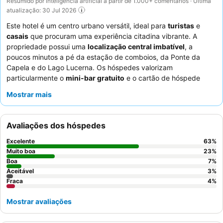
Resumido por inteligência artificial a partir de 1.000+ comentários · Última
atualização: 30 Jul 2026
Este hotel é um centro urbano versátil, ideal para
turistas
e
casais
que procuram uma experiência citadina vibrante. A
propriedade possui uma
localização central imbatível
, a
poucos minutos a pé da estação de comboios, da Ponte da
Capela e do Lago Lucerna. Os hóspedes valorizam
particularmente o
mini-bar gratuito
e o cartão de hóspede
fornecido para transportes públicos gratuitos, que melhoram a
Mostrar mais
exploração da cidade. Os funcionários recebem
consistentemente elogios pelo seu serviço profissional e
simpático, complementando o
buffet de pequeno-almoço
Avaliações dos hóspedes
altamente avaliado e as deliciosas ofertas do restaurante
italiano no local, Bacio della Mamma. Para uma estadia mais
Excelente
63
%
tranquila, os hóspedes recomendam pedir um quarto virado
Muito boa
23
%
para o jardim.
Boa
7
%
Aceitável
3
%
Fraca
4
%
Mostrar avaliações