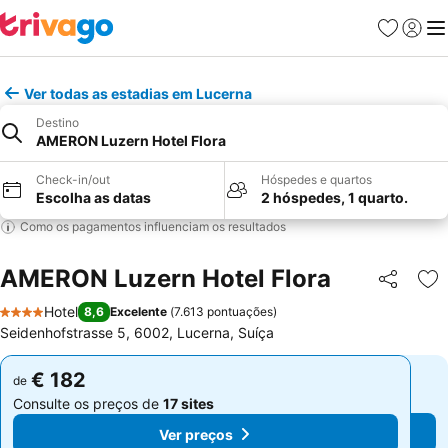
Favoritos
Iniciar
Me
Ver todas as estadias em Lucerna
Destino
AMERON Luzern Hotel Flora
Check-in/out
Hóspedes e quartos
Escolha as datas
2 hóspedes, 1 quarto.
Como os pagamentos influenciam os resultados
AMERON Luzern Hotel Flora
Partilhar
Ad
Hotel
8,6
Excelente
(
7.613 pontuações
)
4 Estrelas
Seidenhofstrasse 5, 6002, Lucerna, Suíça
€ 182
€ 182
de
de
Consulte os preços de
17 sites
Consulte os preços de
17 sites
Ver preços
Ver preços