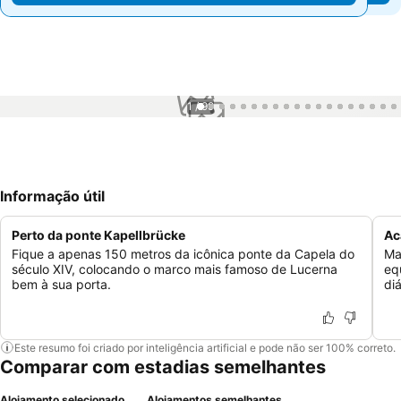
1 / 99
Informação útil
Perto da ponte Kapellbrücke
Ac
Fique a apenas 150 metros da icônica ponte da Capela do
Ma
século XIV, colocando o marco mais famoso de Lucerna
eq
bem à sua porta.
di
Este resumo foi criado por inteligência artificial e pode não ser 100% correto.
Comparar com estadias semelhantes
Alojamento selecionado
Alojamentos semelhantes