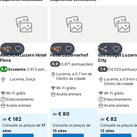
Hotel
Hotel
Hotel
4 Estrelas
4 Estrelas
1 Estrelas
Partilhar
Adicionar aos favoritos
Partilhar
Adicionar aos favoritos
Partilhar
Adicionar
AMERON Luzern Hotel
Hotel Luzernerhof
ibis budget Luzern
Flora
City
6,9
(
3.871 pontuações
)
8,6
7,4
Excelente
(
7.613 pontuações
)
(
14.533 pontuaç
Lucerna, a 0.7 km de
Centro da cidade
Lucerna, Suíça
Lucerna, a 0.9 km 
Centro da cidade
Wi-Fi grátis
Wi-Fi grátis
Wi-Fi grátis
Aceita animais
Estacionamento
Estacionamento
Aceita animais
Ver preços
Aceita animais
€ 80
de
Ver preços
Ver preços
€ 182
€ 82
de
de
Consulte os preços de
17
Consulte os preços de
Consulte os preços d
sites
15 sites
12 sites