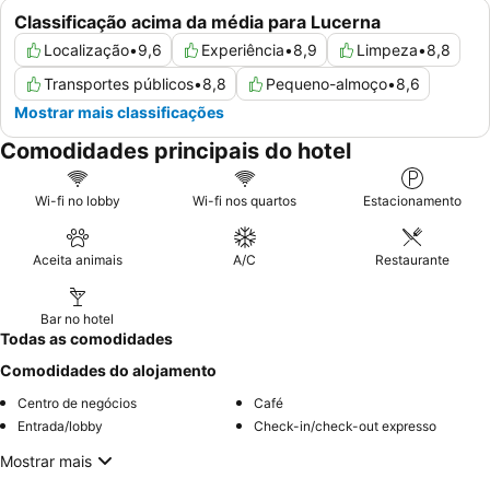
Classificação acima da média para Lucerna
Localização
•
9,6
Experiência
•
8,9
Limpeza
•
8,8
Transportes públicos
•
8,8
Pequeno-almoço
•
8,6
Mostrar mais classificações
Comodidades principais do hotel
Wi-fi no lobby
Wi-fi nos quartos
Estacionamento
Aceita animais
A/C
Restaurante
Bar no hotel
Todas as comodidades
Comodidades do alojamento
Centro de negócios
Café
Entrada/lobby
Check-in/check-out expresso
Mostrar mais