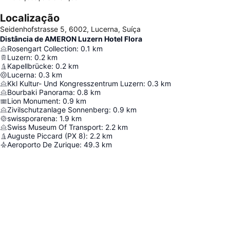
Localização
Seidenhofstrasse 5, 6002, Lucerna, Suíça
Distância de AMERON Luzern Hotel Flora
Rosengart Collection
:
0.1
km
Luzern
:
0.2
km
Kapellbrücke
:
0.2
km
Lucerna
:
0.3
km
Kkl Kultur- Und Kongresszentrum Luzern
:
0.3
km
Bourbaki Panorama
:
0.8
km
Lion Monument
:
0.9
km
Zivilschutzanlage Sonnenberg
:
0.9
km
swissporarena
:
1.9
km
Swiss Museum Of Transport
:
2.2
km
Auguste Piccard (PX 8)
:
2.2
km
Aeroporto De Zurique
:
49.3
km