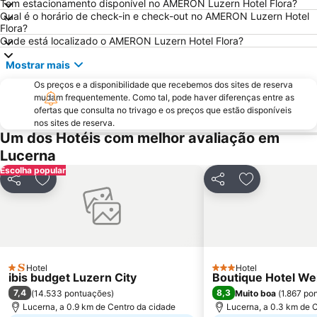
Tem estacionamento disponível no AMERON Luzern Hotel Flora?
Engelberg-Titlis
Pilatus
Qual é o horário de check-in e check-out no AMERON Luzern Hotel
Leimbach
Opernhaus
Flora?
Onde está localizado o AMERON Luzern Hotel Flora?
Niederdorf und Oberdorf
Verkehrshaus
Mostrar mais
Lake Lucerne
Seefeld
Os preços e a disponibilidade que recebemos dos sites de reserva
Street Parade
Lindenhof
mudam frequentemente. Como tal, pode haver diferenças entre as
Wipkingen
ofertas que consulta no trivago e os preços que estão disponíveis
nos sites de reserva.
Um dos Hotéis com melhor avaliação em
Lucerna
Escolha popular
Partilhar
Adicionar aos favoritos
Partilhar
Adicionar aos
Hotel
Hotel
1 Estrelas
3 Estrelas
ibis budget Luzern City
Boutique Hotel Wei
7,4
8,3
(
14.533 pontuações
)
Muito boa
(
1.867 po
Lucerna, a 0.9 km de Centro da cidade
Lucerna, a 0.3 km de 