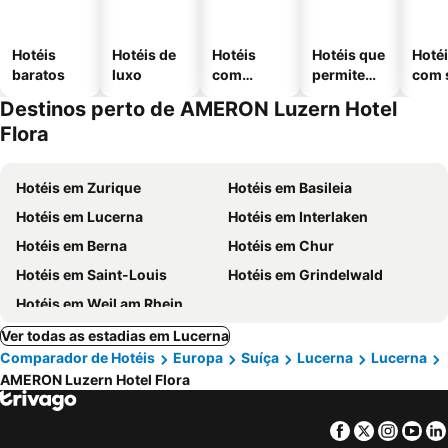
Hotéis
Hotéis de
Hotéis
Hotéis que
Hoté
baratos
luxo
com
permitem
com 
piscinas
animais
Destinos perto de AMERON Luzern Hotel
Flora
Hotéis em Zurique
Hotéis em Basileia
Hotéis em Lucerna
Hotéis em Interlaken
Hotéis em Berna
Hotéis em Chur
Hotéis em Saint-Louis
Hotéis em Grindelwald
Hotéis em Weil am Rhein
Ver todas as estadias em Lucerna
Comparador de Hotéis
Europa
Suíça
Lucerna
Lucerna
AMERON Luzern Hotel Flora
Facebook
Twitter
Insta
Yo