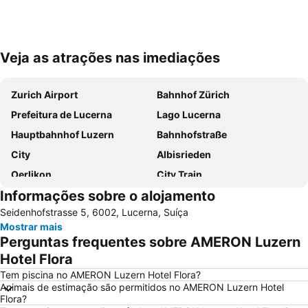
Veja as atrações nas imediações
Ampliar mapa
Zurich Airport
Bahnhof Zürich
Prefeitura de Lucerna
Lago Lucerna
Hauptbahnhof Luzern
Bahnhofstraße
City
Albisrieden
Oerlikon
City Train
Informações sobre o alojamento
Hallenstadion
Enge
Seidenhofstrasse 5, 6002, Lucerna, Suíça
Luzerner Fasnacht
Zollikon Train Station
Mostrar mais
Lucerne Festival in Summer
Stadthaus
Perguntas frequentes sobre AMERON Luzern
Unterstrass
Stadion Letzigrund
Hotel Flora
Langstrasse
Rathaus Zürich
Tem piscina no AMERON Luzern Hotel Flora?
Animais de estimação são permitidos no AMERON Luzern Hotel
Altstetten
Höngg
Flora?