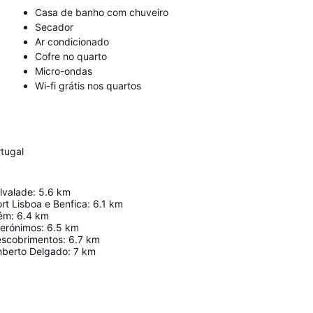
Casa de banho com chuveiro
Secador
Ar condicionado
Cofre no quarto
Micro-ondas
Wi-fi grátis nos quartos
tugal
lvalade
:
5.6
km
rt Lisboa e Benfica
:
6.1
km
lém
:
6.4
km
Jerónimos
:
6.5
km
escobrimentos
:
6.7
km
mberto Delgado
:
7
km