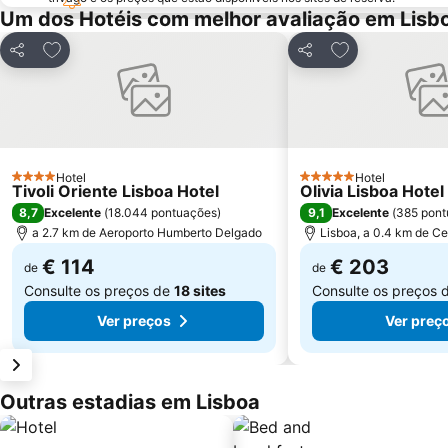
Um dos Hotéis com melhor avaliação em Lisb
Adicionar aos favoritos
Adicionar aos f
Partilhar
Partilhar
Hotel
Hotel
4 Estrelas
5 Estrelas
Tivoli Oriente Lisboa Hotel
Olivia Lisboa Hote
8,7
9,1
Excelente
(
18.044 pontuações
)
Excelente
(
385 pont
a 2.7 km de Aeroporto Humberto Delgado
Lisboa, a 0.4 km de Ce
€ 114
€ 203
de
de
Consulte os preços de
18 sites
Consulte os preços 
Ver preços
Ver preç
Outras estadias em Lisboa