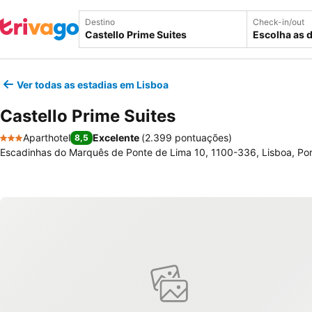
Destino
Check-in/out
Escolha as 
Ver todas as estadias em Lisboa
Castello Prime Suites
Aparthotel
Excelente
(
2.399 pontuações
)
8,5
3 Estrelas
Escadinhas do Marquês de Ponte de Lima 10, 1100-336, Lisboa, Por