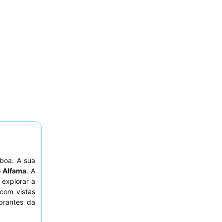
boa. A sua
e Alfama
. A
 explorar a
com vistas
brantes da