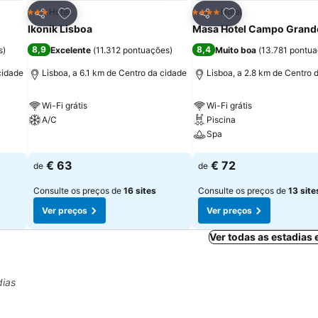
itos
Adicionar aos favoritos
Adicionar aos fav
Hotel
Hotel
3 Estrelas
4 Estrelas
Partilhar
Partilhar
Ikonik Lisboa
Masa Hotel Campo Grand
8,9
8,4
s
)
Excelente
(
11.312 pontuações
)
Muito boa
(
13.781 pontu
cidade
Lisboa, a 6.1 km de Centro da cidade
Lisboa, a 2.8 km de Centro 
Wi-Fi grátis
Wi-Fi grátis
A/C
Piscina
Spa
Ver preços
Ver preços
€ 63
€ 72
de
de
Consulte os preços de
16 sites
Consulte os preços de
13 site
Ver preços
Ver preços
Ver todas as estadias
dias