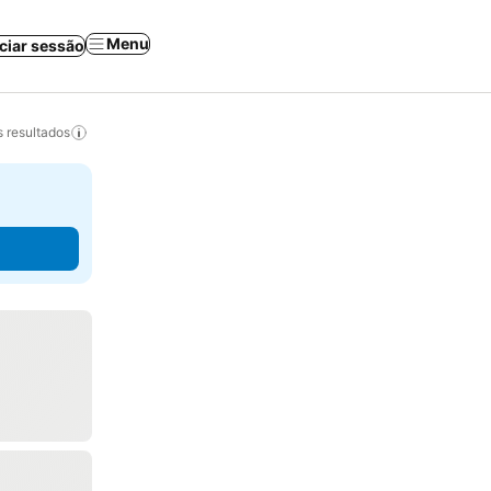
Menu
iciar sessão
 resultados