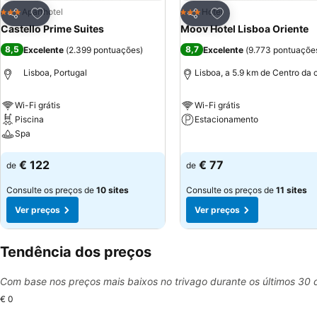
Adicionar aos favoritos
Adicionar aos favor
Aparthotel
Hotel
3 Estrelas
3 Estrelas
Partilhar
Partilhar
Castello Prime Suites
Moov Hotel Lisboa Oriente
8,5
8,7
Excelente
(
2.399 pontuações
)
Excelente
(
9.773 pontuaçõe
Lisboa, Portugal
Lisboa, a 5.9 km de Centro da 
Wi-Fi grátis
Wi-Fi grátis
Piscina
Estacionamento
Spa
Ver preços
Ver preços
€ 122
€ 77
de
de
Consulte os preços de
10 sites
Consulte os preços de
11 sites
Ver preços
Ver preços
Tendência dos preços
Com base nos preços mais baixos no trivago durante os últimos 30 
€ 0