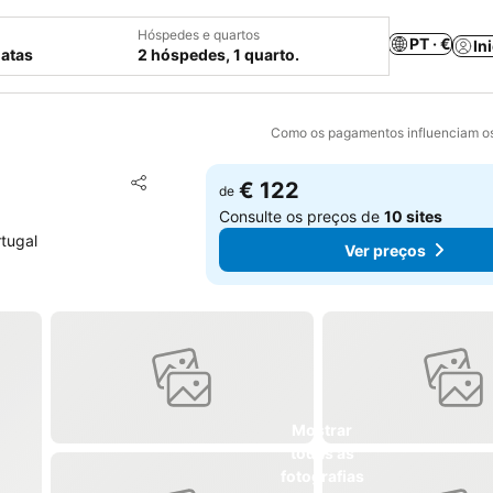
Hóspedes e quartos
PT · €
In
datas
2 hóspedes, 1 quarto.
Como os pagamentos influenciam os
Adicionar aos favoritos
€ 122
de
Partilhar
Consulte os preços de
10 sites
tugal
Ver preços