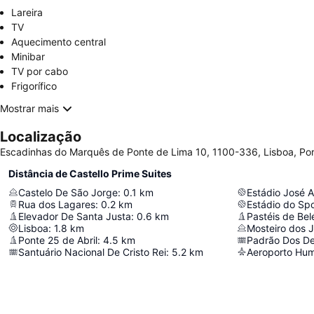
Lareira
TV
Aquecimento central
Minibar
TV por cabo
Frigorífico
Mostrar mais
Localização
Escadinhas do Marquês de Ponte de Lima 10, 1100-336, Lisboa, Por
Distância de Castello Prime Suites
Castelo De São Jorge
:
0.1
km
Estádio José A
Rua dos Lagares
:
0.2
km
Estádio do Spo
Elevador De Santa Justa
:
0.6
km
Pastéis de Be
Lisboa
:
1.8
km
Mosteiro dos 
Ponte 25 de Abril
:
4.5
km
Padrão Dos D
Santuário Nacional De Cristo Rei
:
5.2
km
Aeroporto Hu