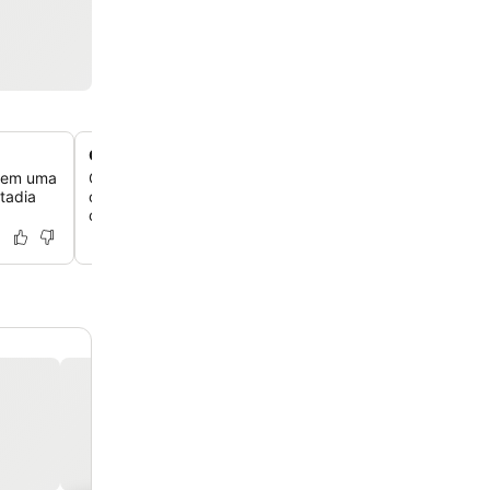
Cozinhas compactas bem equipadas nas unidades
e em uma
Cada unidade inclui uma cozinha compacta totalmente
tadia
com lava-louças, micro-ondas, geladeira e fogão, ofer
conveniência para estadias mais longas.