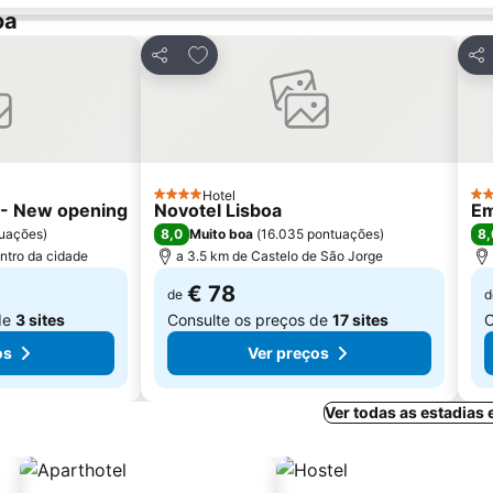
oa
avoritos
Adicionar aos favoritos
Partilhar
Par
Hotel
4 Estrelas
3 E
l - New opening
Novotel Lisboa
Em
8,0
8,
uações
)
Muito boa
(
16.035 pontuações
)
ntro da cidade
a 3.5 km de Castelo de São Jorge
€ 78
de
d
de
3 sites
Consulte os preços de
17 sites
C
os
Ver preços
Ver todas as estadias