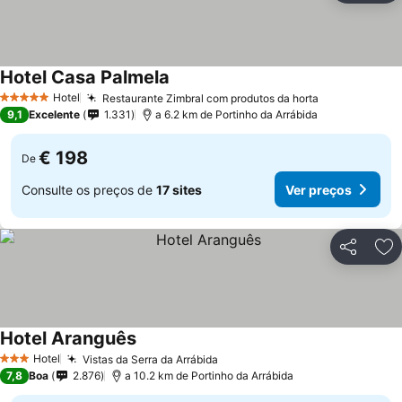
Hotel Casa Palmela
Ver preços
Hotel
Restaurante Zimbral com produtos da horta
Ver preços
5 Estrelas
9,1
Excelente
1.331
a 6.2 km de Portinho da Arrábida
€ 198
De
Consulte os preços de
17 sites
Ver preços
Partilhar
Ad
Hotel Aranguês
Ver preços
Hotel
Vistas da Serra da Arrábida
Ver preços
3 Estrelas
7,8
Boa
2.876
a 10.2 km de Portinho da Arrábida