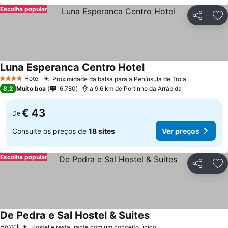
Escolha popular
Partilhar
Ad
Luna Esperanca Centro Hotel
Ver preços
Hotel
Proximidade da balsa para a Península de Troia
Ver preços
4 Estrelas
8,2
Muito boa
6.780
a 9.6 km de Portinho da Arrábida
€ 43
De
Consulte os preços de
18 sites
Ver preços
Escolha popular
Partilhar
Ad
De Pedra e Sal Hostel & Suites
Ver preços
Hostel
Hostel e restaurante com um conceito único