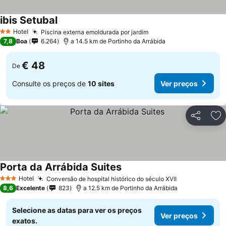
ibis Setubal
Ver preços
Hotel
Piscina externa emoldurada por jardim
Ver preços
2 Estrelas
7,8
Boa
6.264
a 14.5 km de Portinho da Arrábida
€ 48
De
Consulte os preços de
10 sites
Ver preços
Partilhar
Ad
Porta da Arrábida Suites
Ver preços
Hotel
Conversão de hospital histórico do século XVII
Ver preços
3 Estrelas
8,6
Excelente
823
a 12.5 km de Portinho da Arrábida
Selecione as datas para ver os preços
Ver preços
exatos.