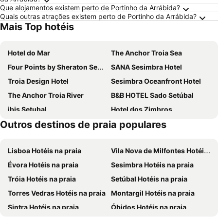
Que alojamentos existem perto de Portinho da Arrábida?
Quais outras atrações existem perto de Portinho da Arrábida?
Mais Top hotéis
Hotel do Mar
The Anchor Troia Sea
Four Points by Sheraton Sesimbra
SANA Sesimbra Hotel
Troia Design Hotel
Sesimbra Oceanfront Hotel
The Anchor Troia River
B&B HOTEL Sado Setúbal
ibis Setubal
Hotel dos Zimbros
Outros destinos de praia populares
Troia Residences - Apartamentos Ácala
Novotel Setubal
Meliá Setúbal
Evidencia Belverde Atitude Hotel
Lisboa Hotéis na praia
Vila Nova de Milfontes Hotéis na praia
Luna Esperanca Centro Hotel
Campanile Setúbal
Évora Hotéis na praia
Sesimbra Hotéis na praia
Hotel Cristal Setúbal
Pestana Tróia
Tróia Hotéis na praia
Setúbal Hotéis na praia
Hotel Aranguês
Hotel Laitau
Torres Vedras Hotéis na praia
Montargil Hotéis na praia
Aroeira Lisbon Hotel - Sea & Golf
Turim Club Azeitao Hotel
Sintra Hotéis na praia
Óbidos Hotéis na praia
Porta da Arrábida Suites
Pousada Castelo Palmela