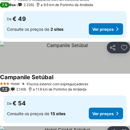
Ver preços
7,5
Boa
2.326
a 9.6 km de Portinho da Arrábida
€ 49
De
Consulte os preços de
2 sites
Ver preços
Partilhar
Ad
Campanile Setúbal
Ver preços
Hotel
Piscina exterior com espreguiçadeiras
Ver preços
3 Estrelas
7,2
2.149
a 11.9 km de Portinho da Arrábida
€ 54
De
Consulte os preços de
15 sites
Ver preços