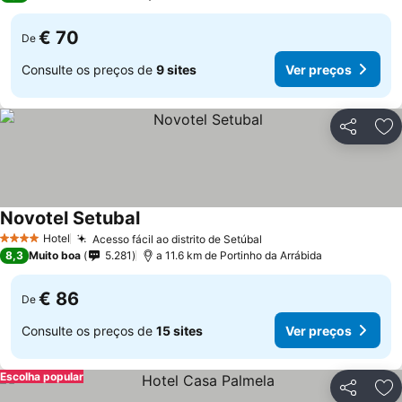
€ 70
De
Consulte os preços de
9 sites
Ver preços
Partilhar
Ad
Novotel Setubal
Ver preços
Hotel
Acesso fácil ao distrito de Setúbal
Ver preços
4 Estrelas
8,3
Muito boa
5.281
a 11.6 km de Portinho da Arrábida
€ 86
De
Consulte os preços de
15 sites
Ver preços
Escolha popular
Partilhar
Ad