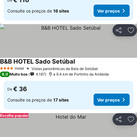
€ 116
De
Consulte os preços de
16 sites
Ver preços
Partilhar
Ad
B&B HOTEL Sado Setúbal
Ver preços
Hotel
Vistas panorâmicas da Baía de Setúbal
Ver preços
4 Estrelas
8,0
Muito boa
4.187
a 9.4 km de Portinho da Arrábida
€ 36
De
Consulte os preços de
17 sites
Ver preços
Escolha popular
Partilhar
Ad