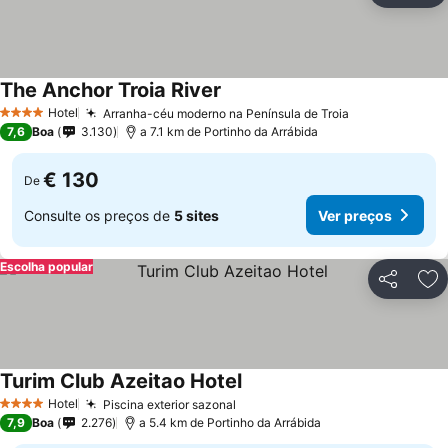
The Anchor Troia River
Ver preços
Hotel
Arranha-céu moderno na Península de Troia
Ver preços
4 Estrelas
7,6
Boa
3.130
a 7.1 km de Portinho da Arrábida
€ 130
De
Consulte os preços de
5 sites
Ver preços
Escolha popular
Partilhar
Ad
Turim Club Azeitao Hotel
Ver preços
Hotel
Piscina exterior sazonal
Ver preços
4 Estrelas
7,9
Boa
2.276
a 5.4 km de Portinho da Arrábida