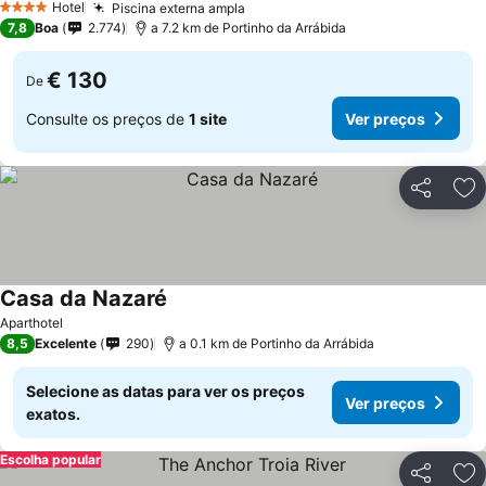
Hotel
Piscina externa ampla
Ver preços
4 Estrelas
7,8
Boa
2.774
a 7.2 km de Portinho da Arrábida
€ 130
De
Consulte os preços de
1 site
Ver preços
Partilhar
Ad
Casa da Nazaré
Ver preços
Aparthotel
8,5
Excelente
290
a 0.1 km de Portinho da Arrábida
Selecione as datas para ver os preços
Ver preços
exatos.
Escolha popular
Partilhar
Ad