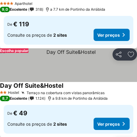
Ver preços
Aparthotel
4 Estrelas
9,0
Excelente
318
a 7.7 km de Portinho da Arrábida
€ 119
De
Consulte os preços de
2 sites
Ver preços
Escolha popular
Partilhar
Ad
Day Off Suite&Hostel
Ver preços
Hostel
Terraço na cobertura com vistas panorâmicas
Ver preços
2 Estrelas
8,7
Excelente
1.124
a 9.8 km de Portinho da Arrábida
€ 49
De
Consulte os preços de
2 sites
Ver preços