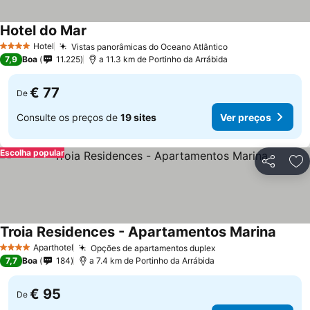
Hotel do Mar
Ver preços
Hotel
Vistas panorâmicas do Oceano Atlântico
Ver preços
4 Estrelas
7,9
Boa
11.225
a 11.3 km de Portinho da Arrábida
€ 77
De
Consulte os preços de
19 sites
Ver preços
Escolha popular
Partilhar
Ad
Troia Residences - Apartamentos Marina
Ver pr
Aparthotel
Opções de apartamentos duplex
Ver preços
4 Estrelas
7,7
Boa
184
a 7.4 km de Portinho da Arrábida
€ 95
De