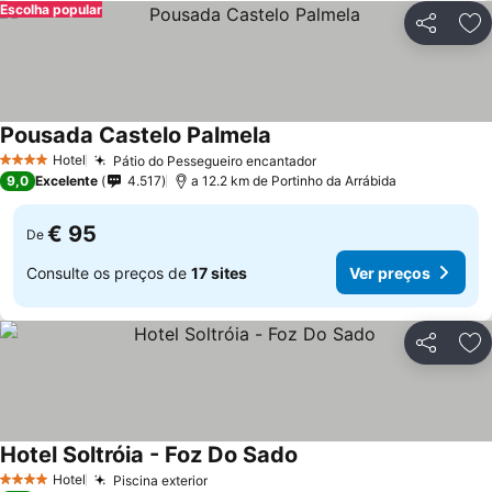
Escolha popular
Partilhar
Ad
Pousada Castelo Palmela
Ver preços
Hotel
Pátio do Pessegueiro encantador
Ver preços
4 Estrelas
9,0
Excelente
4.517
a 12.2 km de Portinho da Arrábida
€ 95
De
Consulte os preços de
17 sites
Ver preços
Partilhar
Ad
Hotel Soltróia - Foz Do Sado
Ver preços
Hotel
Piscina exterior
Ver preços
4 Estrelas