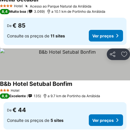
Ver preços
Hotel
Acesso ao Parque Natural da Arrábida
Ver preços
4 Estrelas
8,4
Muito boa
3.069
a 10.1 km de Portinho da Arrábida
€ 85
De
Consulte os preços de
11 sites
Ver preços
Partilhar
Ad
B&b Hotel Setubal Bonfim
Ver preços
Hotel
3 Estrelas
8,8
Excelente
135
a 9.7 km de Portinho da Arrábida
€ 44
De
Consulte os preços de
5 sites
Ver preços