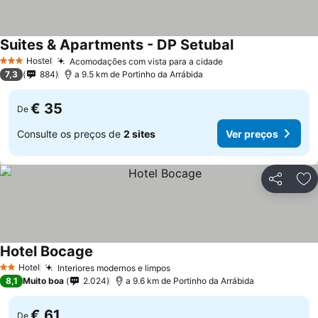
Suites & Apartments - DP Setubal
Ver preços
Hostel
Acomodações com vista para a cidade
Ver preços
3 Estrelas
7,3
884
a 9.5 km de Portinho da Arrábida
€ 35
De
Consulte os preços de
2 sites
Ver preços
Partilhar
Ad
Hotel Bocage
Ver preços
Hotel
Interiores modernos e limpos
Ver preços
2 Estrelas
8,1
Muito boa
2.024
a 9.6 km de Portinho da Arrábida
€ 61
De