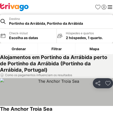
Favoritos
Iniciar
Me
Destino
Portinho da Arrábida, Portinho da Arrábida
Check-in/out
Hóspedes e quartos
Escolha as datas
2 hóspedes, 1 quarto.
Ordenar
Filtrar
Mapa
Alojamentos em Portinho da Arrábida perto
de Portinho da Arrábida (Portinho da
Arrábida, Portugal)
Como os pagamentos influenciam os resultados
Partilhar
Ad
The Anchor Troia Sea
Ver preços