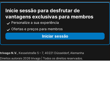
A Bela Piscosa
Estrela de Sesimbra
Inicie sessão para desfrutar de
Quinta Das Salamandras
Motel Seven
vantagens exclusivas para membros
Apartamento De Palmela
Personalize a sua experiência
Ofertas e preços para membros
Iniciar sessão
trivago N.V.
, Kesselstraße 5 – 7, 40221 Düsseldorf, Alemanha
Direitos autorais 2026 trivago | Todos os direitos reservados.