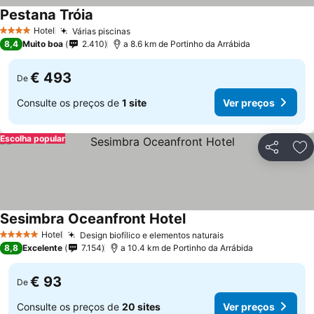
Pestana Tróia
Ver preços
Hotel
Várias piscinas
Ver preços
4 Estrelas
8,4
Muito boa
2.410
a 8.6 km de Portinho da Arrábida
€ 493
De
Consulte os preços de
1 site
Ver preços
Escolha popular
Partilhar
Ad
Sesimbra Oceanfront Hotel
Ver preços
Hotel
Design biofílico e elementos naturais
Ver preços
5 Estrelas
8,8
Excelente
7.154
a 10.4 km de Portinho da Arrábida
€ 93
De
Consulte os preços de
20 sites
Ver preços