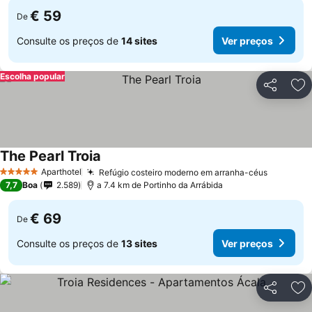
€ 59
De
Consulte os preços de
14 sites
Ver preços
Escolha popular
Partilhar
Ad
The Pearl Troia
Ver preços
Aparthotel
Refúgio costeiro moderno em arranha-céus
Ver pre
5 Estrelas
7,7
Boa
2.589
a 7.4 km de Portinho da Arrábida
€ 69
De
Consulte os preços de
13 sites
Ver preços
Partilhar
Ad