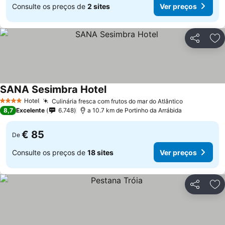
Consulte os preços de
2 sites
Ver preços
Partilhar
Ad
SANA Sesimbra Hotel
Ver preços
Hotel
Culinária fresca com frutos do mar do Atlântico
Ver preços
4 Estrelas
8,7
Excelente
6.748
a 10.7 km de Portinho da Arrábida
€ 85
De
Consulte os preços de
18 sites
Ver preços
Partilhar
Ad