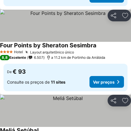
Partilhar
Ad
Four Points by Sheraton Sesimbra
Ver preços
Hotel
Layout arquitetônico único
Ver preços
4 Estrelas
8,8
Excelente
6.507
a 11.2 km de Portinho da Arrábida
€ 93
De
Consulte os preços de
11 sites
Ver preços
Partilhar
Ad
Meliá Setúbal