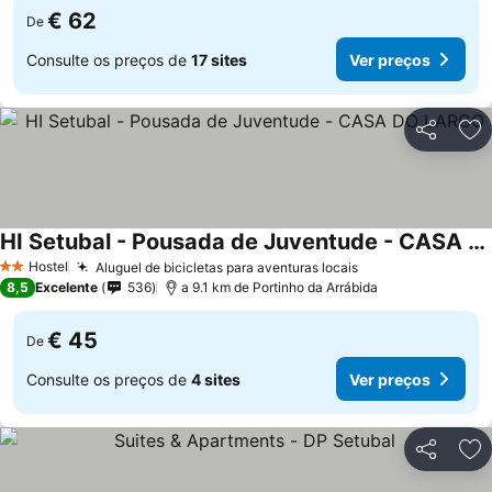
€ 62
De
Consulte os preços de
17 sites
Ver preços
Partilhar
Ad
HI Setubal - Pousada de Juventude - CASA DO LARGO
Ver preços
Hostel
Aluguel de bicicletas para aventuras locais
Ver preços
2 Estrelas
8,5
Excelente
536
a 9.1 km de Portinho da Arrábida
€ 45
De
Consulte os preços de
4 sites
Ver preços
Partilhar
Ad