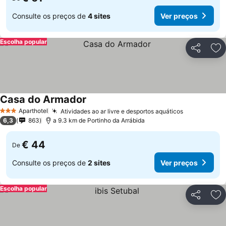
Consulte os preços de
4 sites
Ver preços
Escolha popular
Partilhar
Ad
Casa do Armador
Ver preços
Aparthotel
Atividades ao ar livre e desportos aquáticos
Ver preços
3 Estrelas
6,3
863
a 9.3 km de Portinho da Arrábida
€ 44
De
Consulte os preços de
2 sites
Ver preços
Escolha popular
Partilhar
Ad