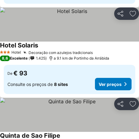
Partilhar
Ad
Hotel Solaris
Ver preços
Hotel
Decoração com azulejos tradicionais
Ver preços
3 Estrelas
8,6
Excelente
1.425
a 9.1 km de Portinho da Arrábida
€ 93
De
Consulte os preços de
8 sites
Ver preços
Partilhar
Ad
Quinta de Sao Filipe