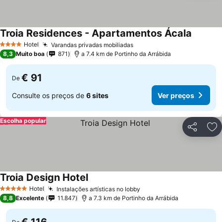
Troia Residences - Apartamentos Ácala
Ver pre
Hotel
Varandas privadas mobiliadas
Ver preços
4 Estrelas
8,3
Muito boa
871
a 7.4 km de Portinho da Arrábida
€ 91
De
Consulte os preços de
6 sites
Ver preços
Escolha popular
Partilhar
Ad
Troia Design Hotel
Ver preços
Hotel
Instalações artísticas no lobby
Ver preços
5 Estrelas
8,8
Excelente
11.847
a 7.3 km de Portinho da Arrábida