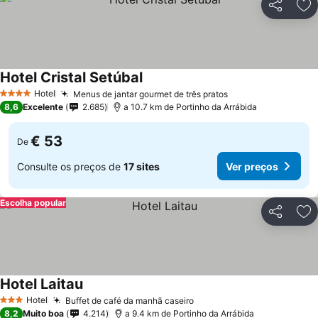
Partilhar
Ad
Hotel Cristal Setúbal
Ver preços
Hotel
Menus de jantar gourmet de três pratos
Ver preços
4 Estrelas
8,6
Excelente
2.685
a 10.7 km de Portinho da Arrábida
€ 53
De
Consulte os preços de
17 sites
Ver preços
Escolha popular
Partilhar
Ad
Hotel Laitau
Ver preços
Hotel
Buffet de café da manhã caseiro
Ver preços
3 Estrelas
8,2
Muito boa
4.214
a 9.4 km de Portinho da Arrábida