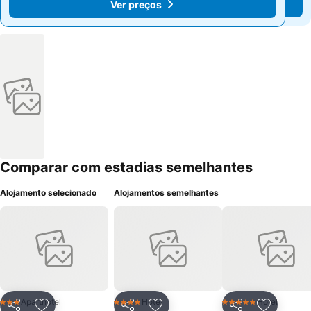
Ver preços
Ver preços
Comparar com estadias semelhantes
Alojamento selecionado
Alojamentos semelhantes
Aparthotel
Hotel
Hotel
3 Estrelas
4 Estrelas
5 Estrelas