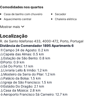
Comodidades nos quartos
Casa de banho com chuveiro
Secador
Aquecimento central
Chaleira elétrica
Mostrar mais
Localização
R. de Santo Ildefonso 433, 4000-472, Porto, Portugal
Distância de Comendador 1895 Apartments 6
Campo 24 de Agosto
:
0.2
km
Capela das Almas
:
0.5
km
Estação de São Bento
:
0.8
km
Porto
:
0.9
km
Sé Do Porto
:
1.1
km
Livraria Lello & Irmão
:
1.2
km
Mosteiro da Serra do Pilar
:
1.2
km
Palácio da Bolsa
:
1.5
km
Igreja de São Francisco
:
1.5
km
Estádio Do Dragão
:
2.1
km
Casa da Música
:
2.8
km
Aeroporto Francisco Sá Carneiro
:
12.7
km