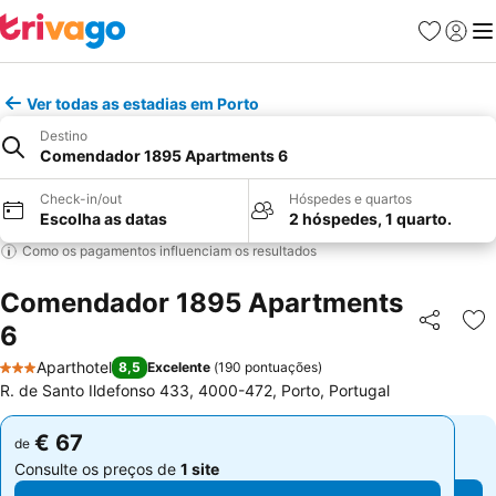
Favoritos
Iniciar
Me
Ver todas as estadias em Porto
Destino
Comendador 1895 Apartments 6
Check-in/out
Hóspedes e quartos
Escolha as datas
2 hóspedes, 1 quarto.
Como os pagamentos influenciam os resultados
Comendador 1895 Apartments
6
Partilhar
Ad
Aparthotel
8,5
Excelente
(
190 pontuações
)
3 Estrelas
R. de Santo Ildefonso 433, 4000-472, Porto, Portugal
€ 67
€ 67
de
de
Consulte os preços de
1 site
Consulte os preços de
1 site