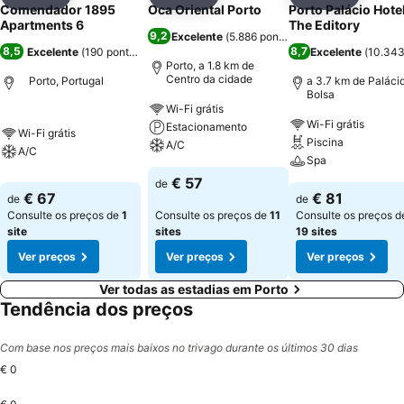
Partilhar
Adicionar aos favoritos
Partilhar
Adicionar aos favoritos
Partilhar
Adicionar
Comendador 1895
Oca Oriental Porto
Porto Palácio Hote
Apartments 6
The Editory
9,2
Excelente
(
5.886 pontuações
)
8,5
8,7
Excelente
(
190 pontuações
)
Excelente
(
10.343
Porto, a 1.8 km de
Centro da cidade
Porto, Portugal
a 3.7 km de Paláci
Bolsa
Wi-Fi grátis
Wi-Fi grátis
Estacionamento
Wi-Fi grátis
Piscina
A/C
A/C
Spa
€ 57
de
€ 67
€ 81
de
de
Consulte os preços de
1
Consulte os preços de
11
Consulte os preços d
site
sites
19 sites
Ver preços
Ver preços
Ver preços
Ver todas as estadias em Porto
Tendência dos preços
Com base nos preços mais baixos no trivago durante os últimos 30 dias
€ 0