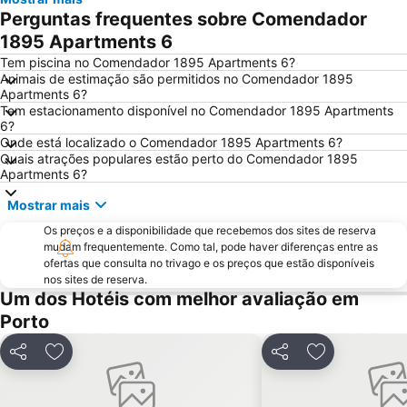
Magikland
Pavilhão Rosa Mota
Perguntas frequentes sobre Comendador
Norteshopping
Rua Santa Catarina
1895 Apartments 6
Baixa
Centro Histórico do Porto
Tem piscina no Comendador 1895 Apartments 6?
Animais de estimação são permitidos no Comendador 1895
Casa da Música
Parque & Zoo Santo Inácio
Apartments 6?
Tem estacionamento disponível no Comendador 1895 Apartments
Estação São Bento
Aver-o-Mar Beach
6?
Europarque
Matosinhos Beach
Onde está localizado o Comendador 1895 Apartments 6?
Quais atrações populares estão perto do Comendador 1895
Praia da Aguda
Parque da Cidade
Apartments 6?
Hotel Solverde Beach
Ponte Dom Luís I
Mostrar mais
da Póvoa de Varzim
da Madalena
Os preços e a disponibilidade que recebemos dos sites de reserva
Edificio da Alfândega
Braga Parque
mudam frequentemente. Como tal, pode haver diferenças entre as
ofertas que consulta no trivago e os preços que estão disponíveis
Mercado do Bolhão
Estádio Municipal de Braga - Estádio AXA
nos sites de reserva.
Um dos Hotéis com melhor avaliação em
Aldeia Rural Preservada de Quintandona
Palacio do Freixo
Porto
Mindelo Beach
Praia da Cortegaça
Bom Jesus do Monte
Caxinas Beach
Partilhar
Adicionar aos favoritos
Partilhar
Adicionar aos
Termas Romanas do Alto da Cividade
Estação de Caminhos de Ferro de Braga
Casino de Espinho
Parque do Palácio de Cristal