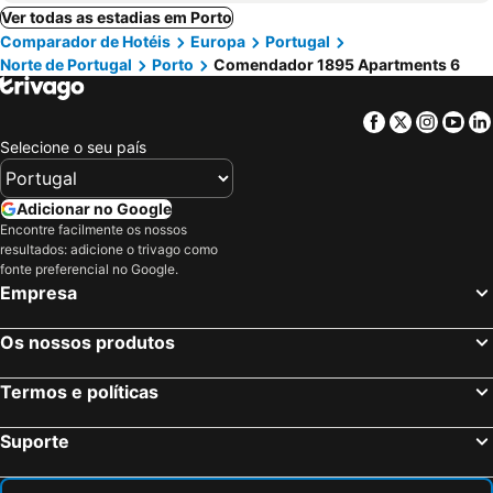
Ver todas as estadias em Porto
Comparador de Hotéis
Europa
Portugal
Norte de Portugal
Porto
Comendador 1895 Apartments 6
Facebook
Twitter
Insta
Yo
Selecione o seu país
Adicionar no Google
Encontre facilmente os nossos
resultados: adicione o trivago como
fonte preferencial no Google.
Empresa
Os nossos produtos
Termos e políticas
Suporte