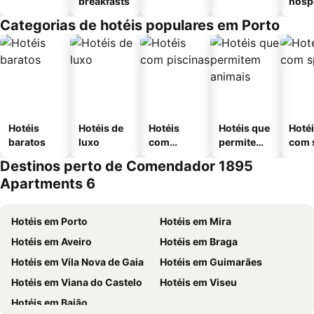
breakfasts
hósp
Categorias de hotéis populares em Porto
Hotéis
Hotéis de
Hotéis
Hotéis que
Hoté
baratos
luxo
com
permitem
com 
piscinas
animais
Destinos perto de Comendador 1895
Apartments 6
Hotéis em Porto
Hotéis em Mira
Hotéis em Aveiro
Hotéis em Braga
Hotéis em Vila Nova de Gaia
Hotéis em Guimarães
Hotéis em Viana do Castelo
Hotéis em Viseu
Hotéis em Baião