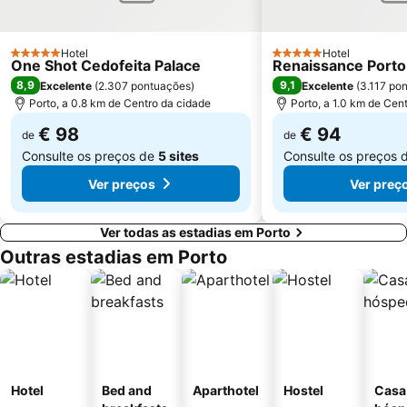
Arrábida Shopping
Praia de Esposende
Aquático de Fafe
Azurara Beach
Hotel
Hotel
5 Estrelas
5 Estrelas
One Shot Cedofeita Palace
Renaissance Porto
8,9
9,1
Excelente
(
2.307 pontuações
)
Excelente
(
3.117 po
Porto, a 0.8 km de Centro da cidade
Porto, a 1.0 km de Cen
€ 98
€ 94
de
de
Consulte os preços de
5 sites
Consulte os preços 
Ver preços
Ver preç
Ver todas as estadias em Porto
Outras estadias em Porto
Hotel
Bed and
Aparthotel
Hostel
Casa