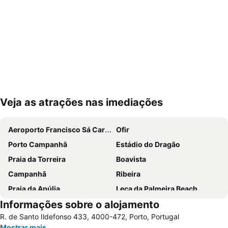
Veja as atrações nas imediações
Ampliar mapa
Aeroporto Francisco Sá Carneiro
Ofir
Porto Campanhã
Estádio do Dragão
Praia da Torreira
Boavista
Campanhã
Ribeira
Praia da Apúlia
Leça da Palmeira Beach
Informações sobre o alojamento
Parque aquático de Amarante
Pavilhão Multiusos Gondomar
R. de Santo Ildefonso 433, 4000-472, Porto, Portugal
Praia do Furadouro
Cais de Gaia
Mostrar mais