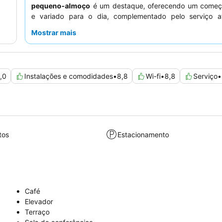
pequeno-almoço
é um destaque, oferecendo um começo
e variado para o dia, complementado pelo serviço a
profissional do
staff
. Para uma experiência mais tra
Mostrar mais
hóspedes recomendam pedir um quarto virado para lo
principal.
,0
Instalações e comodidades
•
8,8
Wi-fi
•
8,8
Serviço
•
tos
Estacionamento
Café
Elevador
Terraço