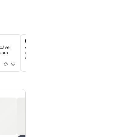
Estacionamento privado exclusivo
cável,
Aproveite a conveniência do estacionamento no local, d
para
diretamente sob o hotel, uma comodidade prática para
viaja de carro.