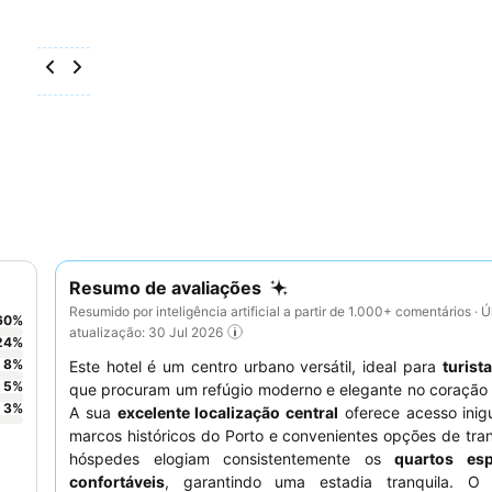
Resumo de avaliações
Resumido por inteligência artificial a partir de 1.000+ comentários · Ú
60
%
atualização: 30 Jul 2026
24
%
8
%
Este hotel é um centro urbano versátil, ideal para
turist
5
%
que procuram um refúgio moderno e elegante no coração 
3
%
A sua
excelente localização central
oferece acesso inig
marcos históricos do Porto e convenientes opções de tra
hóspedes elogiam consistentemente os
quartos es
confortáveis
, garantindo uma estadia tranquila. 