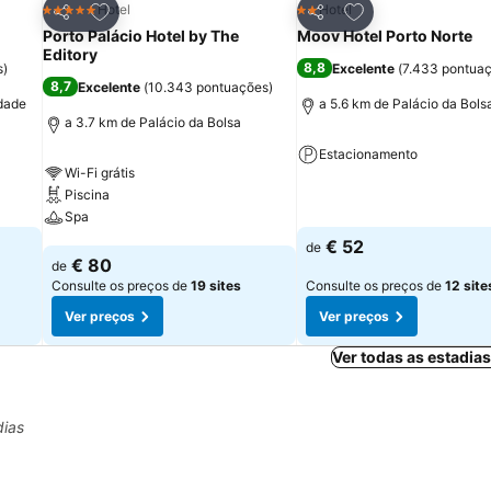
itos
Adicionar aos favoritos
Adicionar aos fav
Hotel
Hotel
5 Estrelas
2 Estrelas
Partilhar
Partilhar
Porto Palácio Hotel by The
Moov Hotel Porto Norte
Editory
8,8
s
)
Excelente
(
7.433 pontua
8,7
Excelente
(
10.343 pontuações
)
idade
a 5.6 km de Palácio da Bols
a 3.7 km de Palácio da Bolsa
Estacionamento
Wi-Fi grátis
Piscina
Ver preços
Spa
€ 52
de
Ver preços
€ 80
de
Consulte os preços de
19 sites
Consulte os preços de
12 site
Ver preços
Ver preços
Ver todas as estadia
dias