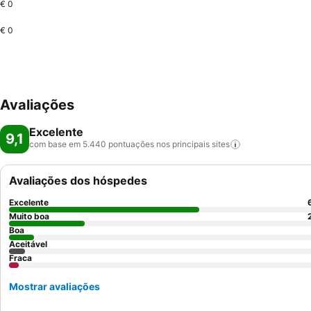
€ 0
€ 0
Avaliações
Excelente
9,1
com base em 5.440 pontuações nos principais
sites
Avaliações dos hóspedes
Excelente
Muito boa
Boa
Aceitável
Fraca
Mostrar avaliações