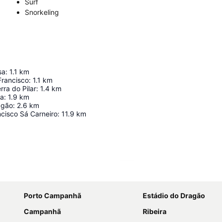
Surf
Snorkeling
sa
:
1.1
km
Francisco
:
1.1
km
rra do Pilar
:
1.4
km
ca
:
1.9
km
agão
:
2.6
km
cisco Sá Carneiro
:
11.9
km
Ampliar mapa
Porto Campanhã
Estádio do Dragão
Campanhã
Ribeira