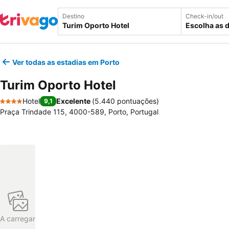
Destino
Check-in/out
Escolha as 
Ver todas as estadias em Porto
Turim Oporto Hotel
Hotel
Excelente
(
5.440 pontuações
)
9,1
4 Estrelas
Praça Trindade 115, 4000-589, Porto, Portugal
A carregar