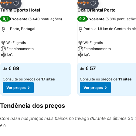
Adicionar aos favoritos
Adicionar aos favor
Hotel
Hotel
4 Estrelas
4 Estrelas
Partilhar
Partilhar
Turim Oporto Hotel
Oca Oriental Porto
9,1
9,2
Excelente
(
5.440 pontuações
)
Excelente
(
5.886 pontuaçõe
Porto, Portugal
Porto, a 1.8 km de Centro da c
Wi-Fi grátis
Wi-Fi grátis
Estacionamento
Estacionamento
A/C
A/C
Ver preços
Ver preços
€ 69
€ 57
de
de
Consulte os preços de
17 sites
Consulte os preços de
11 sites
Ver preços
Ver preços
Tendência dos preços
Com base nos preços mais baixos no trivago durante os últimos 30 
€ 0