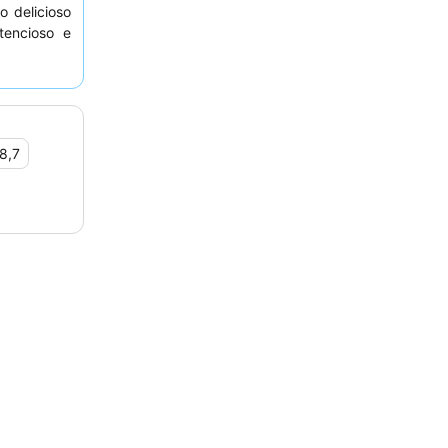
 delicioso
tencioso e
nquila, os
nge da rua
8,7