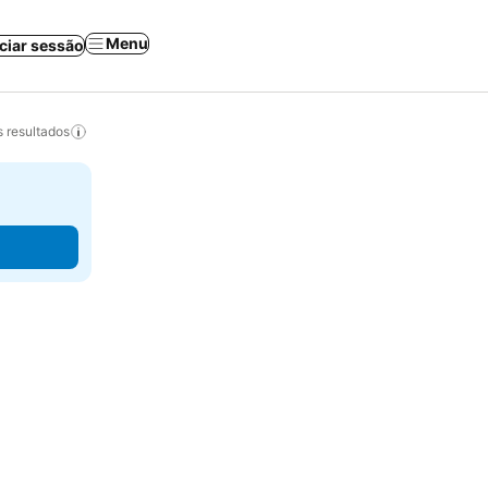
Menu
iciar sessão
 resultados