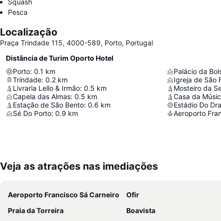
Squash
Pesca
Localização
Praça Trindade 115, 4000-589, Porto, Portugal
Distância de Turim Oporto Hotel
Porto
:
0.1
km
Palácio da Bol
Trindade
:
0.2
km
Igreja de São 
Livraria Lello & Irmão
:
0.5
km
Mosteiro da Se
Capela das Almas
:
0.5
km
Casa da Músi
Estação de São Bento
:
0.6
km
Estádio Do Dr
Sé Do Porto
:
0.9
km
Aeroporto Fran
Veja as atrações nas imediações
Aeroporto Francisco Sá Carneiro
Ofir
Praia da Torreira
Boavista