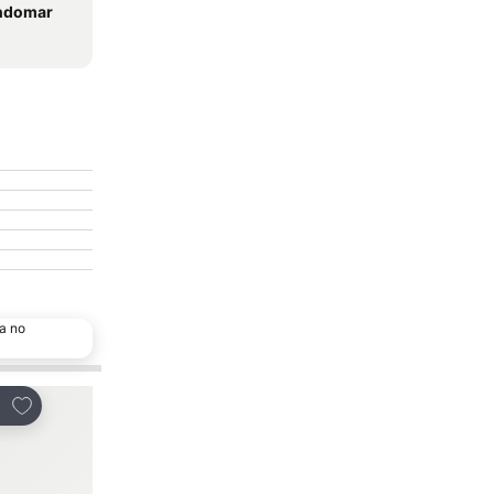
ondomar
a no
Adicionar aos favoritos
Adicionar aos favor
tilhar
Partilhar