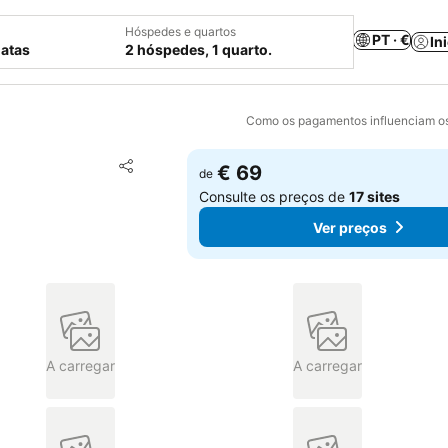
Hóspedes e quartos
PT · €
In
datas
2 hóspedes, 1 quarto.
Como os pagamentos influenciam os
Adicionar aos favoritos
€ 69
de
Partilhar
Consulte os preços de
17 sites
Ver preços
A carregar
A carregar