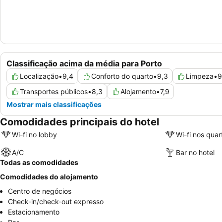
Classificação acima da média para Porto
Localização
•
9,4
Conforto do quarto
•
9,3
Limpeza
•
9
Transportes públicos
•
8,3
Alojamento
•
7,9
Mostrar mais classificações
Comodidades principais do hotel
Wi-fi no lobby
Wi-fi nos quar
A/C
Bar no hotel
Todas as comodidades
Comodidades do alojamento
Centro de negócios
Check-in/check-out expresso
Estacionamento