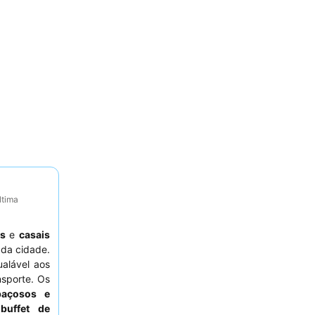
ltima
as
e
casais
da cidade.
ualável aos
nsporte. Os
paçosos e
O
buffet de