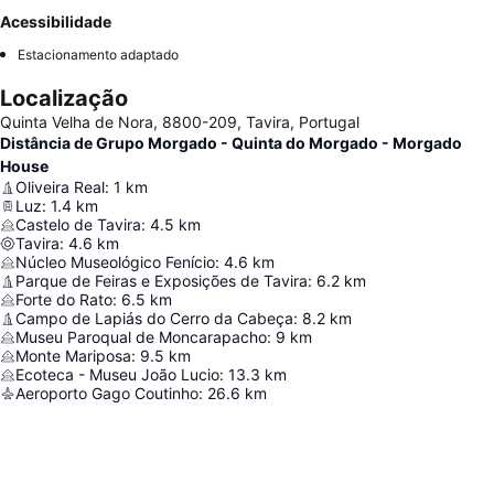
Acessibilidade
Estacionamento adaptado
Localização
Quinta Velha de Nora, 8800-209, Tavira, Portugal
Distância de Grupo Morgado - Quinta do Morgado - Morgado
House
Oliveira Real
:
1
km
Luz
:
1.4
km
Castelo de Tavira
:
4.5
km
Tavira
:
4.6
km
Núcleo Museológico Fenício
:
4.6
km
Parque de Feiras e Exposições de Tavira
:
6.2
km
Forte do Rato
:
6.5
km
Campo de Lapiás do Cerro da Cabeça
:
8.2
km
Museu Paroqual de Moncarapacho
:
9
km
Monte Mariposa
:
9.5
km
Ecoteca - Museu João Lucio
:
13.3
km
Aeroporto Gago Coutinho
:
26.6
km