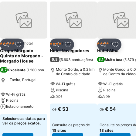
Aparthotel
Hotel
Hotel
5 Estrelas
4 Estrelas
4 Estrelas
Partilhar
Adicionar aos favoritos
Partilhar
Adicionar aos favoritos
Partilhar
Adicionar
Grupo Morgado -
Hotel Navegadores
Hotel Alba
Quinta do Morgado -
6,8
8,1
(
5.603 pontuações
)
Muito boa
(
5.879 
Morgado House
Monte Gordo, a 0.2 km
Monte Gordo, a 0.
8,7
Excelente
(
1.280 pontuações
)
de Centro da cidade
de Centro da cidad
Tavira, Portugal
Wi-Fi grátis
Wi-Fi grátis
Piscina
Piscina
Wi-Fi grátis
Spa
Spa
Piscina
Estacionamento
€ 53
€ 54
de
de
Selecione as datas para
ver os preços exatos.
Consulte os preços de
Consulte os preços d
18 sites
18 sites