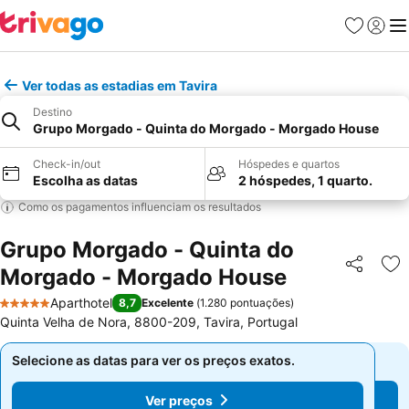
Favoritos
Iniciar
Me
Ver todas as estadias em Tavira
Destino
Grupo Morgado - Quinta do Morgado - Morgado House
Check-in/out
Hóspedes e quartos
Escolha as datas
2 hóspedes, 1 quarto.
Como os pagamentos influenciam os resultados
Grupo Morgado - Quinta do
Morgado - Morgado House
Partilhar
Ad
Aparthotel
8,7
Excelente
(
1.280 pontuações
)
5 Estrelas
Quinta Velha de Nora, 8800-209, Tavira, Portugal
Selecione as datas para ver os preços exatos.
Selecione as datas para ver os preços exatos.
Ver preços
Ver preços