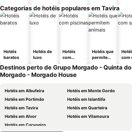
Categorias de hotéis populares em Tavira
Hotéis
Hotéis de
Hotéis
Hotéis que
Hoté
baratos
luxo
com
permitem
com 
piscinas
animais
Destinos perto de Grupo Morgado - Quinta do
Morgado - Morgado House
Hotéis em Albufeira
Hotéis em Monte Gordo
Hotéis em Portimão
Hotéis em Islantilla
Hotéis em Tavira
Hotéis em Quarteira
Hotéis em Alvor
Hotéis em Vilamoura
Hotéis em Carvoeiro