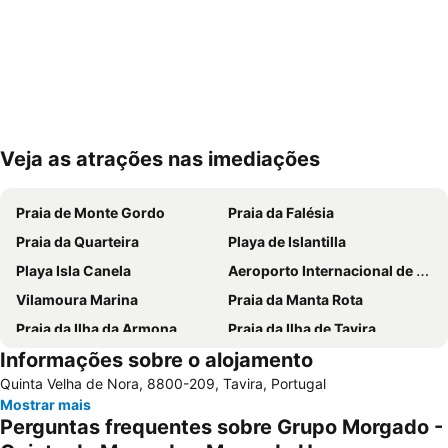
Veja as atrações nas imediações
Ampliar mapa
Praia de Monte Gordo
Praia da Falésia
Praia da Quarteira
Playa de Islantilla
Playa Isla Canela
Aeroporto Internacional de Faro - Gago Coutinho
Vilamoura Marina
Praia da Manta Rota
Praia da Ilha da Armona
Praia da Ilha de Tavira
Informações sobre o alojamento
Praia do Barril
Playas Isla Cristina
Quinta Velha de Nora, 8800-209, Tavira, Portugal
Aldeia das Açoteias
Fuseta(Mar) Beach
Mostrar mais
De Vilamoura
Olhos de Água
Perguntas frequentes sobre Grupo Morgado -
Estádio Algarve
Praia da Ilha do Farol