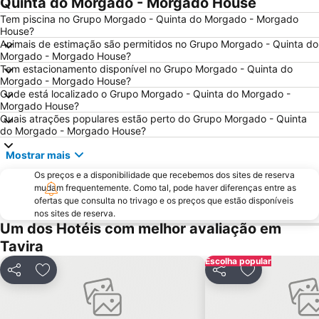
Quinta do Morgado - Morgado House
Praia Verde
Cacela Velha Beach
Tem piscina no Grupo Morgado - Quinta do Morgado - Morgado
House?
Praia do Ancão
Avenida Marginal de Monte Gordo
Animais de estimação são permitidos no Grupo Morgado - Quinta do
Morgado - Morgado House?
Punta de Moral
Barra da Fuseta Beach
Tem estacionamento disponível no Grupo Morgado - Quinta do
Islantilla Golf Club
Estação de Caminhos de Ferro de Faro
Morgado - Morgado House?
Onde está localizado o Grupo Morgado - Quinta do Morgado -
Ayamonte
Parque Natural da Ría Formosa
Morgado House?
Quais atrações populares estão perto do Grupo Morgado - Quinta
Praia da Rocha Baixinha
Palácio e Quinta de Estói
do Morgado - Morgado House?
La Antilla
Terminal Rodoviário Faro
Mostrar mais
Faro Beach
Praça Marquês de Pombal
Os preços e a disponibilidade que recebemos dos sites de reserva
Culatra (Mar) Beach
Praia do Vale do Garrão
mudam frequentemente. Como tal, pode haver diferenças entre as
ofertas que consulta no trivago e os preços que estão disponíveis
Vale do Lobo Resort
Lota Beach
nos sites de reserva.
Praia da Terra Estreita
La Antilla
Um dos Hotéis com melhor avaliação em
Tavira
Praia do Barranco das Belharucas
Central
Escolha popular
Costa Esuri
Vale do Lobo Beach
Partilhar
Adicionar aos favoritos
Partilhar
Adicionar aos
Ponta da Areia Beach
Tavira Gran-Plaza
Estação de comboios de Tavira
Isla Canela Golf