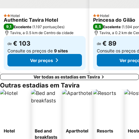
Cabeço Beach
Marina Faro
Hotel
Hotel
2 Estrelas
2 Estrelas
Authentic Tavira Hotel
Princesa do Gilão
9,1
8,5
Excelente
(
1.197 pontuações
)
Excelente
(
1.594 po
Tavira, a 0.5 km de Centro da cidade
Tavira, a 0.2 km de Ce
€ 103
€ 89
de
de
Consulte os preços de
9 sites
Consulte os preços 
Ver preços
Ver preç
Ver todas as estadias em Tavira
Outras estadias em Tavira
Hotel
Bed and
Aparthotel
Resorts
Host
breakfasts