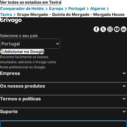
Ver todas as estadias em Tavira
Comparador de Hotéis
Europa
Portugal
Algarve
Tavira
Grupo Morgado - Quinta do Morgado - Morgado House
Facebook
Twitter
Insta
Yo
Selecione o seu país
Adicionar no Google
Encontre facilmente os nossos
resultados: adicione o trivago como
fonte preferencial no Google.
Empresa
Os nossos produtos
Termos e políticas
Suporte