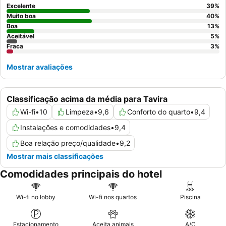
Excelente
39
%
Muito boa
40
%
Boa
13
%
Aceitável
5
%
Fraca
3
%
Mostrar avaliações
Classificação acima da média para Tavira
Wi-fi
•
10
Limpeza
•
9,6
Conforto do quarto
•
9,4
Instalações e comodidades
•
9,4
Boa relação preço/qualidade
•
9,2
Mostrar mais classificações
Comodidades principais do hotel
Wi-fi no lobby
Wi-fi nos quartos
Piscina
Estacionamento
Aceita animais
A/C