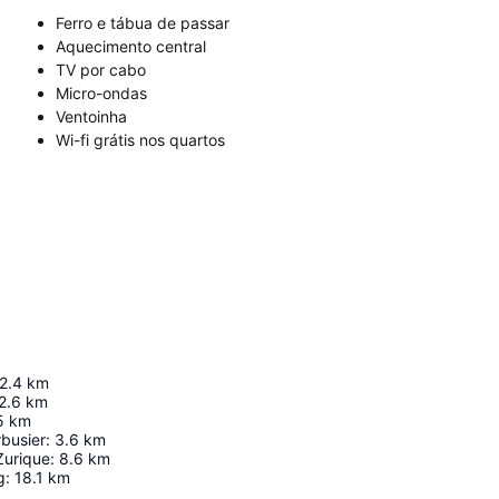
Ferro e tábua de passar
Aquecimento central
TV por cabo
Micro-ondas
Ventoinha
Wi-fi grátis nos quartos
2.4
km
2.6
km
5
km
rbusier
:
3.6
km
Zurique
:
8.6
km
g
:
18.1
km