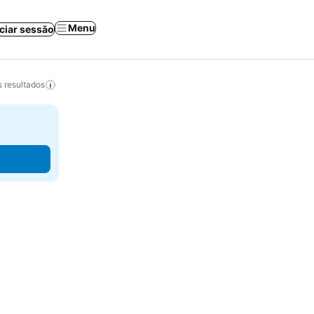
Menu
iciar sessão
 resultados