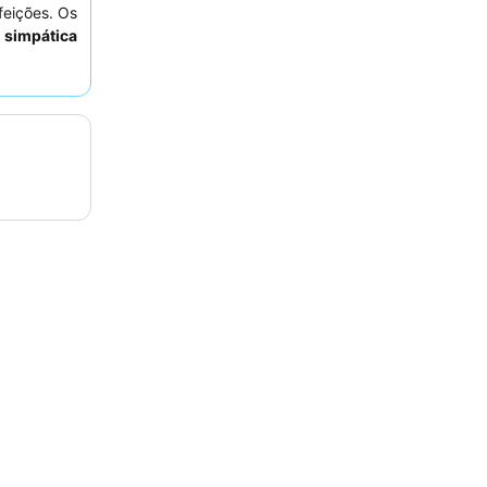
feições. Os
 simpática
. Para uma
r solicitar