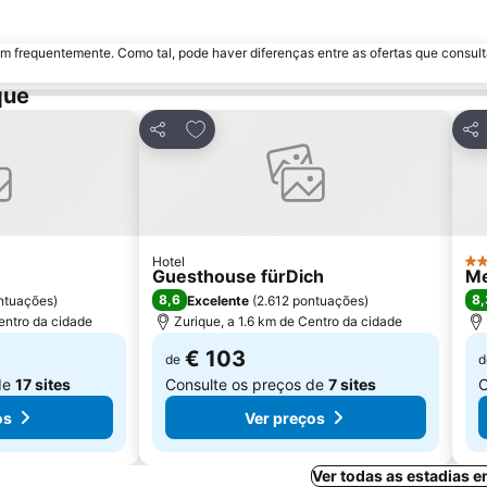
m frequentemente. Como tal, pode haver diferenças entre as ofertas que consult
que
avoritos
Adicionar aos favoritos
Partilhar
Par
Hotel
4 E
Guesthouse fürDich
Me
8,6
8,
ntuações
)
Excelente
(
2.612 pontuações
)
entro da cidade
Zurique, a 1.6 km de Centro da cidade
€ 103
de
d
de
17 sites
Consulte os preços de
7 sites
C
os
Ver preços
Ver todas as estadias 