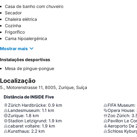
Casa de banho com chuveiro
Secador
Chaleira elétrica
Cozinha
Frigorífico
Cama hipoalergénica
Mostrar mais
Instalações desportivas
Mesa de pingue-pongue
Localização
5., Motorenstrasse 11, 8005, Zurique, Suíça
Distância de INSIDE Five
Zürich Hardbrücke
:
0.9
km
FIFA Museum
:
Landesmuseum
:
1.1
km
Opera House
:
Zurique
:
1.8
km
Zoo Zürich
:
3.
Stadion Letzigrund
:
1.9
km
Pavillon Le Co
cabaret voltaire
:
1.9
km
Aeroporto De 
Kunsthaus
:
2.2
km
Schloss Kybur