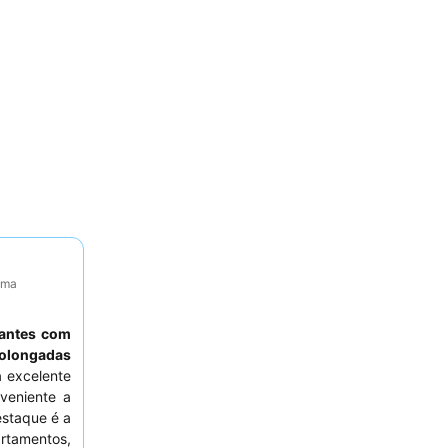
tima
jantes com
rolongadas
a excelente
veniente a
estaque é a
rtamentos,