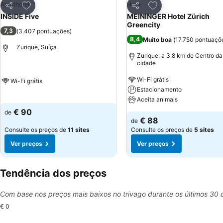
Adicionar aos favoritos
Adicionar aos favor
Aparthotel
Hotel
Partilhar
Partilhar
INSIDE Five
MEININGER Hotel Zürich
Greencity
7,3
(
3.407 pontuações
)
8,4
Muito boa
(
17.750 pontuaçõ
Zurique, Suíça
Zurique, a 3.8 km de Centro da
cidade
Wi-Fi grátis
Wi-Fi grátis
Estacionamento
Aceita animais
€ 90
de
€ 88
de
Consulte os preços de
11 sites
Consulte os preços de
5 sites
Ver preços
Ver preços
Tendência dos preços
Com base nos preços mais baixos no trivago durante os últimos 30 
€ 0