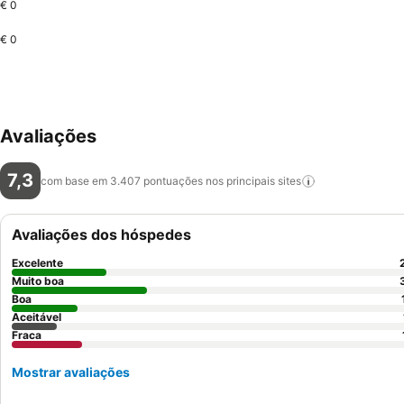
€ 0
€ 0
Avaliações
7,3
com base em 3.407 pontuações nos principais
sites
Avaliações dos hóspedes
Excelente
Muito boa
Boa
Aceitável
Fraca
Mostrar avaliações