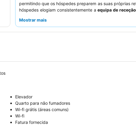
permitindo que os hóspedes preparem as suas próprias re
hóspedes elogiam consistentemente a
equipa de receção
e prestável
e a conveniência do
depósito de bagagem
Mostrar mais
experiência mais tranquila, os hóspedes devem considera
um quarto que não esteja virado para a rua.
tos
Elevador
Quarto para não fumadores
Wi-fi grátis (áreas comuns)
Wi-fi
Fatura fornecida