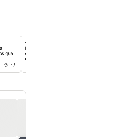
Jardim tranquilo no pátio interno
s
Relaxe na área tranquila do jardim externo, um raro es
pos que
centro da cidade, perfeito para noites tranquilas ou para
com outros viajantes.