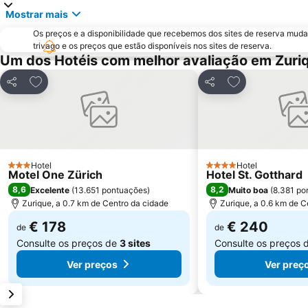
Mostrar mais
Os preços e a disponibilidade que recebemos dos sites de reserva muda
trivago e os preços que estão disponíveis nos sites de reserva.
Um dos Hotéis com melhor avaliação em Zuri
Adicionar aos favoritos
Adicionar aos f
Partilhar
Partilhar
Hotel
Hotel
3 Estrelas
4 Estrelas
Motel One Zürich
Hotel St. Gotthard
8,6
8,2
Excelente
(
13.651 pontuações
)
Muito boa
(
8.381 po
Zurique, a 0.7 km de Centro da cidade
Zurique, a 0.6 km de C
€ 178
€ 240
de
de
Consulte os preços de
3 sites
Consulte os preços 
Ver preços
Ver preç