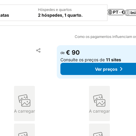
Hóspedes e quartos
PT · €
In
datas
2 hóspedes, 1 quarto.
Como os pagamentos influenciam os
Adicionar aos favoritos
€ 90
de
Partilhar
Consulte os preços de
11 sites
Ver preços
A carregar
A carregar