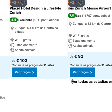
itos
Adicionar aos favoritos
Adicionar aos fav
Hotel
Hotel
4 Estrelas
3 Estrelas
Partilhar
Partilhar
Placid Hotel Design & Lifestyle
ibis Zurich Messe Airport
Zurich
7,8
Boa
(
11.797 pontuações
)
8,5
es
)
Excelente
(
5.111 pontuações
)
Zurique, a 5.1 km de Centro
Zurique, a 4.0 km de Centro da
cidade
Wi-Fi grátis
Wi-Fi grátis
Estacionamento
Estacionamento
Aceita animais
Aceita animais
€ 92
de
€ 103
de
Consulte os preços de
11 sites
Consulte os preços de
11 site
Ver preços
Ver preços
Ver todas as estadias 
dias