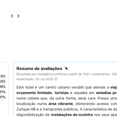
Resumo de avaliações
Resumido por inteligência artificial a partir de 700+ comentários · Úl
23
%
atualização: 30 Jul 2026
33
%
16
%
Este hotel é um centro urbano versátil que atende a
via
11
%
orçamento limitado
,
turistas
e aqueles em
estadias p
17
%
numa cidade que, de outra forma, seria cara. Possui um
localização numa
área vibrante
, oferecendo acesso con
Zurique HB e a transportes públicos. A característica de d
disponibilização de
instalações de cozinha
nos seus apa