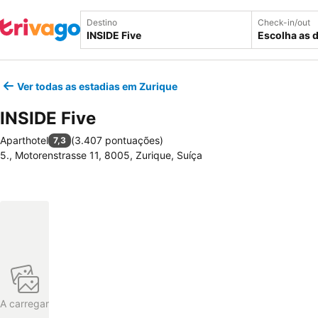
Destino
Check-in/out
Escolha as 
Ver todas as estadias em Zurique
INSIDE Five
Aparthotel
(
3.407 pontuações
)
7,3
5., Motorenstrasse 11, 8005, Zurique, Suíça
A carregar