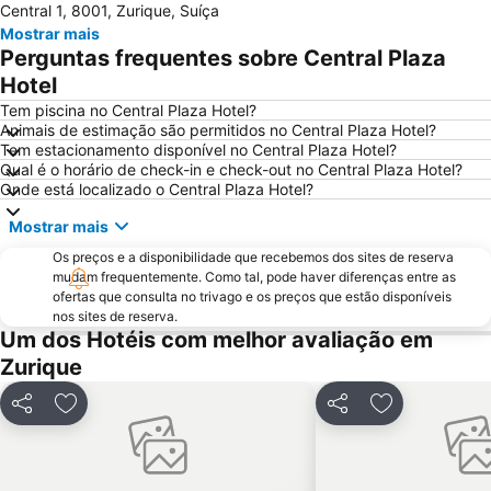
Central 1, 8001, Zurique, Suíça
Zollikon Train Station
Luzerner Fasnacht
Mostrar mais
Stadthaus
Unterstrass
Perguntas frequentes sobre Central Plaza
Lucerne Festival in Summer
Rathaus Zürich
Hotel
Langstrasse
Stadion Letzigrund
Tem piscina no Central Plaza Hotel?
Animais de estimação são permitidos no Central Plaza Hotel?
Höngg
Altstetten
Tem estacionamento disponível no Central Plaza Hotel?
Qual é o horário de check-in e check-out no Central Plaza Hotel?
Rheinfall
Niederdorf und Oberdorf
Onde está localizado o Central Plaza Hotel?
Opernhaus
Leimbach
Mostrar mais
Pilatus
Wipkingen
Os preços e a disponibilidade que recebemos dos sites de reserva
Lindenhof
Street Parade
mudam frequentemente. Como tal, pode haver diferenças entre as
ofertas que consulta no trivago e os preços que estão disponíveis
Seefeld
Sportbahnen Atzmännig
nos sites de reserva.
Verkehrshaus
Lake Lucerne
Um dos Hotéis com melhor avaliação em
Zurique
Partilhar
Adicionar aos favoritos
Partilhar
Adicionar aos