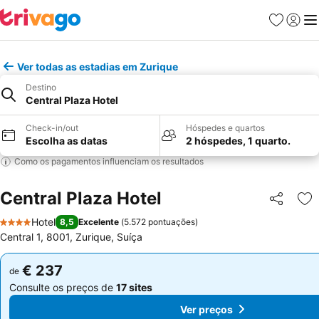
Favoritos
Iniciar
Me
Ver todas as estadias em Zurique
Destino
Central Plaza Hotel
Check-in/out
Hóspedes e quartos
Escolha as datas
2 hóspedes, 1 quarto.
Como os pagamentos influenciam os resultados
Central Plaza Hotel
Partilhar
Ad
Hotel
8,5
Excelente
(
5.572 pontuações
)
4 Estrelas
Central 1, 8001, Zurique, Suíça
€ 237
€ 237
de
de
Consulte os preços de
17 sites
Consulte os preços de
17 sites
Ver preços
Ver preços