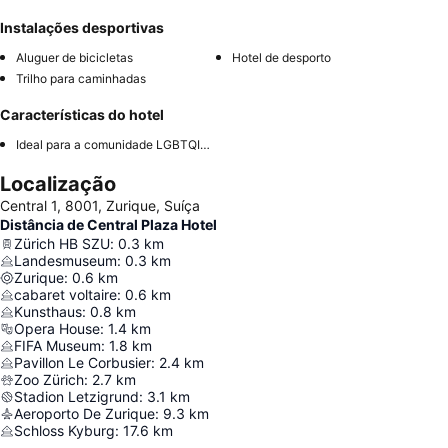
Instalações desportivas
Aluguer de bicicletas
Hotel de desporto
Trilho para caminhadas
Características do hotel
Ideal para a comunidade LGBTQIA+
Localização
Central 1, 8001, Zurique, Suíça
Distância de Central Plaza Hotel
Zürich HB SZU
:
0.3
km
Landesmuseum
:
0.3
km
Zurique
:
0.6
km
cabaret voltaire
:
0.6
km
Kunsthaus
:
0.8
km
Opera House
:
1.4
km
FIFA Museum
:
1.8
km
Pavillon Le Corbusier
:
2.4
km
Zoo Zürich
:
2.7
km
Stadion Letzigrund
:
3.1
km
Aeroporto De Zurique
:
9.3
km
Schloss Kyburg
:
17.6
km