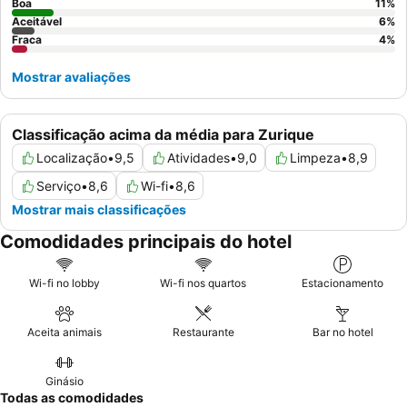
Boa
11
%
Aceitável
6
%
Fraca
4
%
Mostrar avaliações
Classificação acima da média para Zurique
Localização
•
9,5
Atividades
•
9,0
Limpeza
•
8,9
Serviço
•
8,6
Wi-fi
•
8,6
Mostrar mais classificações
Comodidades principais do hotel
Wi-fi no lobby
Wi-fi nos quartos
Estacionamento
Aceita animais
Restaurante
Bar no hotel
Ginásio
Todas as comodidades