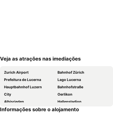
Veja as atrações nas imediações
Ampliar mapa
Zurich Airport
Bahnhof Zürich
Prefeitura de Lucerna
Lago Lucerna
Hauptbahnhof Luzern
Bahnhofstraße
City
Oerlikon
Albisrieden
Hallenstadion
Informações sobre o alojamento
City Train
Enge