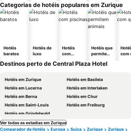
Categorias de hotéis populares em Zurique
Hotéis
Hotéis de
Hotéis
Hotéis que
Hoté
baratos
luxo
com
permitem
com 
piscinas
animais
Destinos perto de Central Plaza Hotel
Hotéis em Zurique
Hotéis em Basileia
Hotéis em Lucerna
Hotéis em Interlaken
Hotéis em Berna
Hotéis em Chur
Hotéis em Saint-Louis
Hotéis em Freiburg
Hotéis em Grindelwald
Ver todas as estadias em Zurique
Comparador de Hotéis
Europa
Suíça
Zurique
Zurique