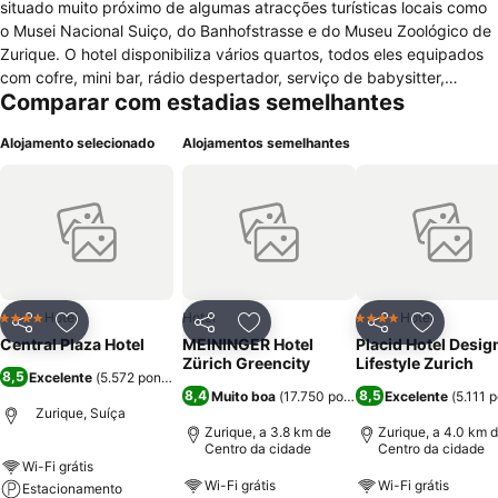
situado muito próximo de algumas atracções turísticas locais como
o Musei Nacional Suiço, do Banhofstrasse e do Museu Zoológico de
Zurique. O hotel disponibiliza vários quartos, todos eles equipados
com cofre, mini bar, rádio despertador, serviço de babysitter,
Comparar com estadias semelhantes
chaves electrónicas, secador de cabelo, acesso á internet sem fio
de alta velocidade, TV com canais premium, filmes pagos, mini bar,
Alojamento selecionado
Alojamentos semelhantes
ar condicionado, jornais de cortesia e roupas de cama anti
alérgicas. para comodidade e bem estar dos hóspedes, este hotel
disponibiliza acesso á internet sem fio de alta velocidade e ar
condicionado nas zonas comuns, elevador, bagageiro, engraxador,
estacionamento pago, segurança, multibanco, porteiro, câmbio,
cofre na recepção 24h, staff com conhecimentos linguísticos,
lavandaria, pequeno almoço e concierge. Para negócios e eventos o
hotel oferece equipamento audiovisual, serviços de secretária e
Hotel
Hotel
Hotel
4 Estrelas
4 Estrelas
Partilhar
Adicionar aos favoritos
Partilhar
Adicionar aos favoritos
Partilhar
Adicionar
serviços de tradução. Para lazer oferece bar lounge, TV no lobby,
Central Plaza Hotel
MEININGER Hotel
Placid Hotel Desig
cafetaria, restaurante e academia de ginástica. É autorizada a
Zürich Greencity
Lifestyle Zurich
8,5
Excelente
(
5.572 pontuações
)
entrada de animais de estimação.
8,4
8,5
Muito boa
(
17.750 pontuações
Excelente
)
(
5.111 
Zurique, Suíça
Zurique, a 3.8 km de
Zurique, a 4.0 km 
Centro da cidade
Centro da cidade
Wi-Fi grátis
Wi-Fi grátis
Wi-Fi grátis
Estacionamento