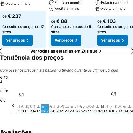
Estacionamento
Estacionamento
Aceita animais
Aceita animais
Aceita animais
€ 237
de
€ 88
€ 103
de
de
Consulte os preços de
17
Consulte os preços de
5
Consulte os preços 
sites
sites
sites
Ver preços
Ver preços
Ver preços
Ver todas as estadias em Zurique
Tendência dos preços
Com base nos preços mais baixos no trivago durante os últimos 30 dias
€ 43
4
€ 215
火, 8月 11
€ 403
木, 8月 20
€ 403
金, 8月 21
€ 400
木, 8月 27
€ 401
水, 8月 26
€ 397
土, 8月 29
€ 391
日, 8月 30
€ 393
9月
火, 9月 01
€ 379
金, 
€ 3
土, 8月 22
€ 374
火, 8月 18
€ 372
水, 8月 19
€ 370
日, 8月 23
€ 373
8月
月, 8月 24
€ 367
月, 8月 10
€ 357
金, 8月 28
€ 357
木, 8月 13
€ 354
土, 8月 15
€ 318
金, 8月 14
€ 311
水, 8月 12
€ 308
月, 8月 17
€ 304
日, 8月 16
€ 290
€ 0
火, 8月 25
Não há preço disponíve
月, 8月 31
Não há preç
水, 9月 
Não há 
木, 9
Não h
土
N
月
火
水
木
金
土
日
月
火
水
木
金
土
日
月
火
水
木
金
土
日
月
火
水
木
金
土
10
11
12
13
14
15
16
17
18
19
20
21
22
23
24
25
26
27
28
29
30
31
01
02
03
04
05
Avaliações