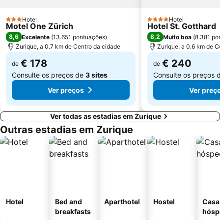
Hotel
Hotel
3 Estrelas
4 Estrelas
Motel One Zürich
Hotel St. Gotthard
8,6
8,2
Excelente
(
13.651 pontuações
)
Muito boa
(
8.381 po
Zurique, a 0.7 km de Centro da cidade
Zurique, a 0.6 km de C
€ 178
€ 240
de
de
Consulte os preços de
3 sites
Consulte os preços 
Ver preços
Ver preç
Ver todas as estadias em Zurique
Outras estadias em Zurique
Hotel
Bed and
Aparthotel
Hostel
Casa
breakfasts
hósp