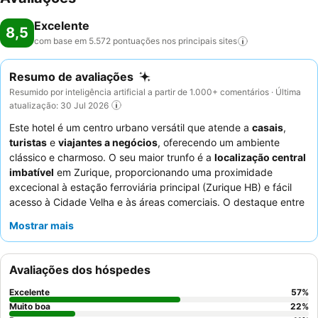
Excelente
8,5
com base em 5.572 pontuações nos principais
sites
Resumo de avaliações
Resumido por inteligência artificial a partir de 1.000+ comentários · Última
atualização: 30 Jul 2026
Este hotel é um centro urbano versátil que atende a
casais
,
turistas
e
viajantes a negócios
, oferecendo um ambiente
clássico e charmoso. O seu maior trunfo é a
localização central
imbatível
em Zurique, proporcionando uma proximidade
excecional à estação ferroviária principal (Zurique HB) e fácil
acesso à Cidade Velha e às áreas comerciais. O destaque entre
as suas instalações é o
bar no local
, Central 1, que
Mostrar mais
frequentemente apresenta entretenimento ao vivo e boa
comida. Os hóspedes elogiam consistentemente a
equipe do
hotel
pela sua simpatia excecional e o
buffet de pequeno-
Avaliações dos hóspedes
almoço
pela sua qualidade e variedade. Para uma estadia mais
tranquila, os hóspedes devem considerar solicitar um quarto
Excelente
57
%
virado para o lado oposto à rua.
Muito boa
22
%