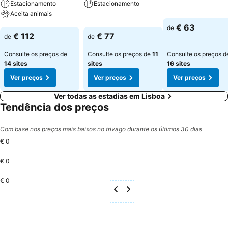
Estacionamento
Estacionamento
Aceita animais
Ver preços
Ver preços
€ 63
de
Ver preços
€ 112
€ 77
de
de
Consulte os preços de
Consulte os preços de
11
Consulte os preços d
14 sites
sites
16 sites
Ver preços
Ver preços
Ver preços
Ver todas as estadias em Lisboa
Tendência dos preços
Com base nos preços mais baixos no trivago durante os últimos 30 dias
€ 0
€ 0
€ 0