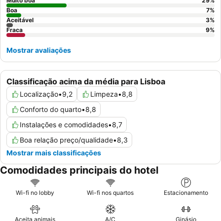
um quarto virado para o jardim.
Muito boa
29
%
Boa
7
%
Aceitável
3
%
Fraca
9
%
Mostrar avaliações
Classificação acima da média para Lisboa
Localização
•
9,2
Limpeza
•
8,8
Conforto do quarto
•
8,8
Instalações e comodidades
•
8,7
Boa relação preço/qualidade
•
8,3
Mostrar mais classificações
Comodidades principais do hotel
Wi-fi no lobby
Wi-fi nos quartos
Estacionamento
Aceita animais
A/C
Ginásio