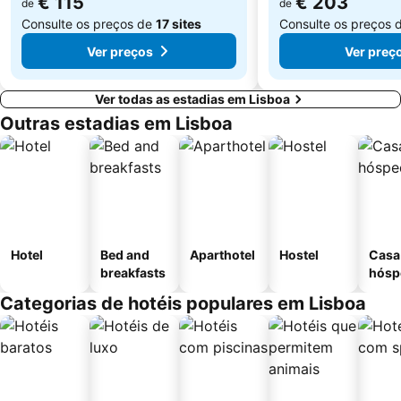
€ 115
€ 203
de
de
Consulte os preços de
17 sites
Consulte os preços 
Ver preços
Ver preç
Ver todas as estadias em Lisboa
Outras estadias em Lisboa
Hotel
Bed and
Aparthotel
Hostel
Casa
breakfasts
hósp
Categorias de hotéis populares em Lisboa