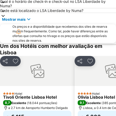
Qual é o horário de check-in e check-out no LSA Liberdade by
Estádio do Restelo
Praia das Maçãs
Numa?
Fonte da Telha
Praia Tróia Mar
Onde está localizado o LSA Liberdade by Numa?
Praia da Ericeira
Parque Natural da Arrabida
Mostrar mais
Campo Grande
Lagoa de Albufeira
Os preços e a disponibilidade que recebemos dos sites de reserva
mudam frequentemente. Como tal, pode haver diferenças entre as
do Ouro Sesimbra
Tróia Beach
ofertas que consulta no trivago e os preços que estão disponíveis
Alcântara
Oceanário de Lisboa
nos sites de reserva.
Um dos Hotéis com melhor avaliação em
Praia da Caparica
Chiado
Lisboa
Fundaçao Champalimaud
Alvalade
Praça do Rossio
Gare do Oriente
Partilhar
Adicionar aos favoritos
Partilhar
Adicionar aos
Centro Comercial Vasco da Gama
Centro Colombo
Estádio José Alvalade
Wonderland Lisboa
Algés Beach
Lumiar
Coliseu dos Recreios
Praia da Ribeira do Cavalo
Hotel
Hotel
4 Estrelas
5 Estrelas
Tivoli Oriente Lisboa Hotel
Olivia Lisboa Hote
Galapinhos Beach
Praça do Comércio
8,7
9,1
Excelente
(
18.044 pontuações
)
Excelente
(
385 pont
a 2.7 km de Aeroporto Humberto Delgado
Lisboa, a 0.4 km de Ce