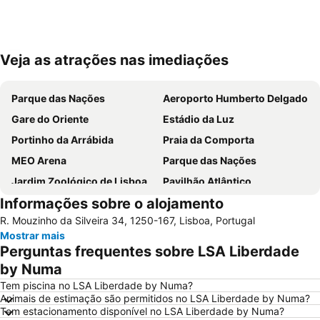
Veja as atrações nas imediações
Ampliar mapa
Parque das Nações
Aeroporto Humberto Delgado
Gare do Oriente
Estádio da Luz
Portinho da Arrábida
Praia da Comporta
MEO Arena
Parque das Nações
Jardim Zoológico de Lisboa
Pavilhão Atlântico
Informações sobre o alojamento
Passeio Marítimo de Algés
Benfica
R. Mouzinho da Silveira 34, 1250-167, Lisboa, Portugal
Praias de Santa Cruz
Baixa de Lisboa
Mostrar mais
Parque Eduardo VII
Praça de Touros de Campo Pequeno
Perguntas frequentes sobre LSA Liberdade
Praia das Azenhas do Mar
Estação de Caminhos de Ferro de Sete Rios
by Numa
Belém
Avenida da Liberdade
Tem piscina no LSA Liberdade by Numa?
Animais de estimação são permitidos no LSA Liberdade by Numa?
da Figueirinha
Marquês de Pombal
Tem estacionamento disponível no LSA Liberdade by Numa?