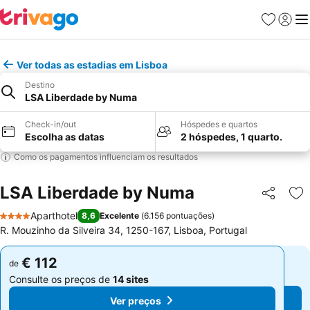
Favoritos
Iniciar
Me
Ver todas as estadias em Lisboa
Destino
LSA Liberdade by Numa
Check-in/out
Hóspedes e quartos
Escolha as datas
2 hóspedes, 1 quarto.
Como os pagamentos influenciam os resultados
LSA Liberdade by Numa
Partilhar
Ad
Aparthotel
8,6
Excelente
(
6.156 pontuações
)
4 Estrelas
R. Mouzinho da Silveira 34, 1250-167, Lisboa, Portugal
€ 112
€ 112
de
de
Consulte os preços de
14 sites
Consulte os preços de
14 sites
Ver preços
Ver preços