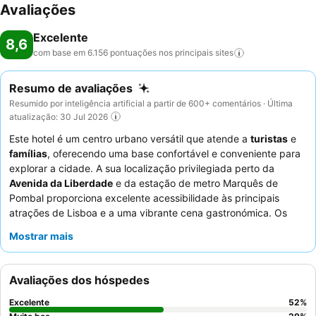
Avaliações
Excelente
8,6
com base em 6.156 pontuações nos principais
sites
Resumo de avaliações
Resumido por inteligência artificial a partir de 600+ comentários · Última
atualização: 30 Jul 2026
Este hotel é um centro urbano versátil que atende a
turistas
e
famílias
, oferecendo uma base confortável e conveniente para
explorar a cidade. A sua localização privilegiada perto da
Avenida da Liberdade
e da estação de metro Marquês de
Pombal proporciona excelente acessibilidade às principais
atrações de Lisboa e a uma vibrante cena gastronómica. Os
apartamentos bem equipados, com
máquina de lavar roupa e
Mostrar mais
máquina de lavar loiça
, são ideais para estadias prolongadas,
proporcionando todo o conforto de casa. Os hóspedes elogiam
consistentemente a
equipa de limpeza atenciosa
e as diversas
Avaliações dos hóspedes
opções de refeições disponíveis na área circundante. Para uma
estadia mais tranquila, os hóspedes devem considerar solicitar
Excelente
52
%