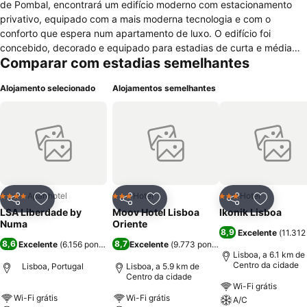
de Pombal, encontrará um edifício moderno com estacionamento
privativo, equipado com a mais moderna tecnologia e com o
conforto que espera num apartamento de luxo. O edifício foi
concebido, decorado e equipado para estadias de curta e média
Comparar com estadias semelhantes
duração. Estrategicamente localizado numa pequena rua isenta de
ruídos, mas a um passo de todos os pontos de Lisboa, bem como
Alojamento selecionado
Alojamentos semelhantes
das suas principais vias de acesso e dos transportes públicos. Ideal
para quem não prescinde do conforto de casa combinado com os
padrões de um hotel. Lisbon Serviced Apartments oferece a
combinação perfeita! Vai sentir-se a viver no coração e na tradição
de Lisboa e não como se estivesse num hotel de uma cadeia
internacional. Poderá sentir o pulsar e a vida da cidade, numa rua
tranquila, mas ao lado das grandes atracções, do comércio e dos
serviços.
Aparthotel
Hotel
Hotel
4 Estrelas
3 Estrelas
3 Estrelas
Partilhar
Adicionar aos favoritos
Partilhar
Adicionar aos favoritos
Partilhar
Adicionar
LSA Liberdade by
Moov Hotel Lisboa
Ikonik Lisboa
Numa
Oriente
8,9
Excelente
(
11.312
8,6
8,7
Excelente
(
6.156 pontuações
)
Excelente
(
9.773 pontuações
)
Lisboa, a 6.1 km de
Centro da cidade
Lisboa, Portugal
Lisboa, a 5.9 km de
Centro da cidade
Wi-Fi grátis
Wi-Fi grátis
Wi-Fi grátis
A/C