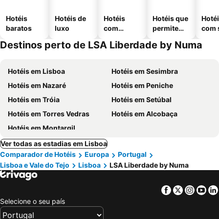
Hotéis
Hotéis de
Hotéis
Hotéis que
Hoté
baratos
luxo
com
permitem
com 
piscinas
animais
Destinos perto de LSA Liberdade by Numa
Hotéis em Lisboa
Hotéis em Sesimbra
Hotéis em Nazaré
Hotéis em Peniche
Hotéis em Tróia
Hotéis em Setúbal
Hotéis em Torres Vedras
Hotéis em Alcobaça
Hotéis em Montargil
Ver todas as estadias em Lisboa
Comparador de Hotéis
Europa
Portugal
Lisboa e Vale do Tejo
Lisboa
LSA Liberdade by Numa
Facebook
Twitter
Insta
Yo
Selecione o seu país