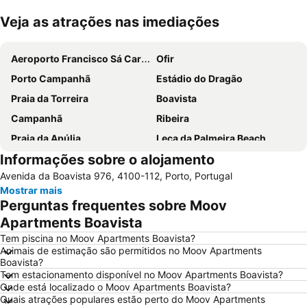
Veja as atrações nas imediações
Ampliar mapa
Aeroporto Francisco Sá Carneiro
Ofir
Porto Campanhã
Estádio do Dragão
Praia da Torreira
Boavista
Campanhã
Ribeira
Praia da Apúlia
Leça da Palmeira Beach
Informações sobre o alojamento
Parque aquático de Amarante
Pavilhão Multiusos Gondomar
Avenida da Boavista 976, 4100-112, Porto, Portugal
Praia do Furadouro
Cais de Gaia
Mostrar mais
Magikland
Pavilhão Rosa Mota
Perguntas frequentes sobre Moov
Norteshopping
Rua Santa Catarina
Apartments Boavista
Baixa
Centro Histórico do Porto
Tem piscina no Moov Apartments Boavista?
Animais de estimação são permitidos no Moov Apartments
Casa da Música
Parque & Zoo Santo Inácio
Boavista?
Tem estacionamento disponível no Moov Apartments Boavista?
Estação São Bento
Aver-o-Mar Beach
Onde está localizado o Moov Apartments Boavista?
Europarque
Matosinhos Beach
Quais atrações populares estão perto do Moov Apartments