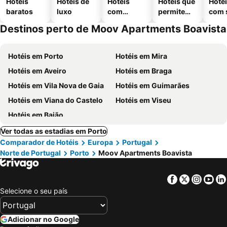
Hotéis
Hotéis de
Hotéis
Hotéis que
Hoté
baratos
luxo
com
permitem
com 
piscinas
animais
Destinos perto de Moov Apartments Boavista
Hotéis em Porto
Hotéis em Mira
Hotéis em Aveiro
Hotéis em Braga
Hotéis em Vila Nova de Gaia
Hotéis em Guimarães
Hotéis em Viana do Castelo
Hotéis em Viseu
Hotéis em Baião
Ver todas as estadias em Porto
Comparador de Hotéis
Europa
Portugal
Norte de Portugal
Porto
Moov Apartments Boavista
Facebook
Twitter
Insta
Yo
Selecione o seu país
Adicionar no Google