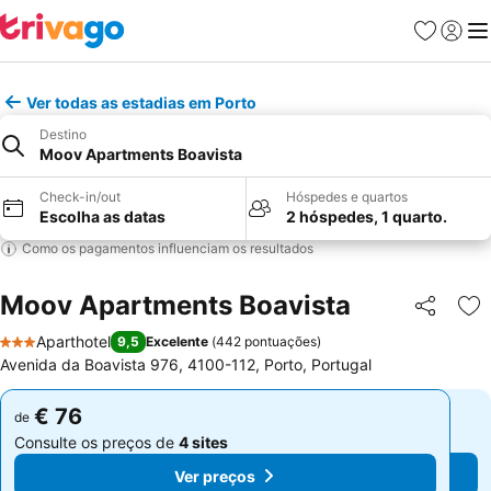
Favoritos
Iniciar
Me
Ver todas as estadias em Porto
Destino
Moov Apartments Boavista
Check-in/out
Hóspedes e quartos
Escolha as datas
2 hóspedes, 1 quarto.
Como os pagamentos influenciam os resultados
Moov Apartments Boavista
Partilhar
Ad
Aparthotel
9,5
Excelente
(
442 pontuações
)
3 Estrelas
Avenida da Boavista 976, 4100-112, Porto, Portugal
€ 76
€ 76
de
de
Consulte os preços de
4 sites
Consulte os preços de
4 sites
Ver preços
Ver preços