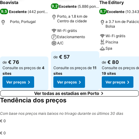
Boavista
The Editory
9,2
Excelente
(
5.886 pontuações
)
9,5
8,7
Excelente
(
442 pontuações
)
Excelente
(
10.343
Porto, a 1.8 km de
Centro da cidade
Porto, Portugal
a 3.7 km de Paláci
Bolsa
Wi-Fi grátis
Wi-Fi grátis
Estacionamento
Ver preços
Piscina
A/C
Spa
Ver preços
€ 57
de
Ver preços
€ 76
€ 80
de
de
Consulte os preços de
4
Consulte os preços de
11
Consulte os preços d
sites
sites
19 sites
Ver preços
Ver preços
Ver preços
Ver todas as estadias em Porto
Tendência dos preços
Com base nos preços mais baixos no trivago durante os últimos 30 dias
€ 0
€ 0