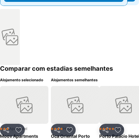
Comparar com estadias semelhantes
Alojamento selecionado
Alojamentos semelhantes
Aparthotel
Hotel
Hotel
3 Estrelas
4 Estrelas
5 Estrelas
Partilhar
Adicionar aos favoritos
Partilhar
Adicionar aos favoritos
Partilhar
Adicionar
Moov Apartments
Oca Oriental Porto
Porto Palácio Hote