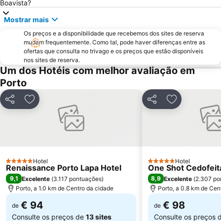
Boavista?
Praia da Aguda
Parque da Cidade
Mostrar mais
Hotel Solverde Beach
Ponte Dom Luís I
Os preços e a disponibilidade que recebemos dos sites de reserva
da Póvoa de Varzim
da Madalena
mudam frequentemente. Como tal, pode haver diferenças entre as
Edificio da Alfândega
Braga Parque
ofertas que consulta no trivago e os preços que estão disponíveis
nos sites de reserva.
Mercado do Bolhão
Estádio Municipal de Braga - Estádio AXA
Um dos Hotéis com melhor avaliação em
Aldeia Rural Preservada de Quintandona
Palacio do Freixo
Porto
Mindelo Beach
Praia da Cortegaça
Partilhar
Adicionar aos favoritos
Partilhar
Adicionar aos
Bom Jesus do Monte
Caxinas Beach
Termas Romanas do Alto da Cividade
Estação de Caminhos de Ferro de Braga
Casino de Espinho
Parque do Palácio de Cristal
Arrábida Shopping
Praia de Esposende
Hotel
Hotel
Aquático de Fafe
Azurara Beach
5 Estrelas
5 Estrelas
Renaissance Porto Lapa Hotel
One Shot Cedofeit
9,1
8,9
Excelente
(
3.117 pontuações
)
Excelente
(
2.307 po
Porto, a 1.0 km de Centro da cidade
Porto, a 0.8 km de Cen
€ 94
€ 98
de
de
Consulte os preços de
13 sites
Consulte os preços 