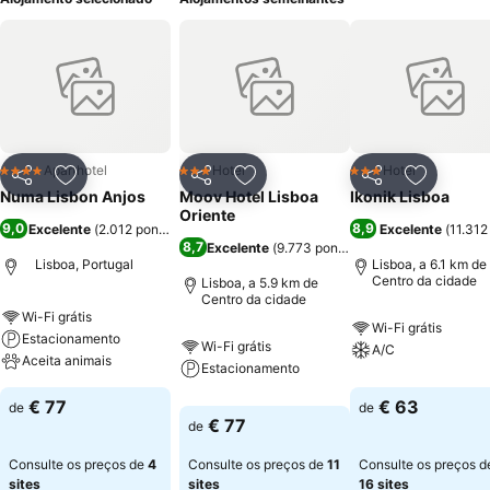
Aparthotel
Hotel
Hotel
4 Estrelas
3 Estrelas
3 Estrelas
Partilhar
Adicionar aos favoritos
Partilhar
Adicionar aos favoritos
Partilhar
Adicionar
Numa Lisbon Anjos
Moov Hotel Lisboa
Ikonik Lisboa
Oriente
9,0
8,9
Excelente
(
2.012 pontuações
)
Excelente
(
11.312
8,7
Excelente
(
9.773 pontuações
)
Lisboa, Portugal
Lisboa, a 6.1 km de
Centro da cidade
Lisboa, a 5.9 km de
Centro da cidade
Wi-Fi grátis
Wi-Fi grátis
Estacionamento
Wi-Fi grátis
A/C
Aceita animais
Estacionamento
€ 77
€ 63
de
de
€ 77
de
Consulte os preços de
4
Consulte os preços de
11
Consulte os preços d
sites
sites
16 sites