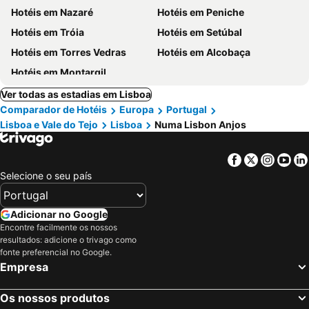
Hotéis em Nazaré
Hotéis em Peniche
Hotéis em Tróia
Hotéis em Setúbal
Hotéis em Torres Vedras
Hotéis em Alcobaça
Hotéis em Montargil
Ver todas as estadias em Lisboa
Comparador de Hotéis
Europa
Portugal
Lisboa e Vale do Tejo
Lisboa
Numa Lisbon Anjos
Facebook
Twitter
Insta
Yo
Selecione o seu país
Adicionar no Google
Encontre facilmente os nossos
resultados: adicione o trivago como
fonte preferencial no Google.
Empresa
Os nossos produtos