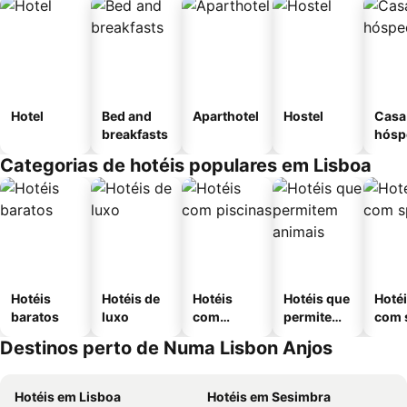
Hotel
Bed and
Aparthotel
Hostel
Casa
breakfasts
hósp
Categorias de hotéis populares em Lisboa
Hotéis
Hotéis de
Hotéis
Hotéis que
Hoté
baratos
luxo
com
permitem
com 
piscinas
animais
Destinos perto de Numa Lisbon Anjos
Hotéis em Lisboa
Hotéis em Sesimbra