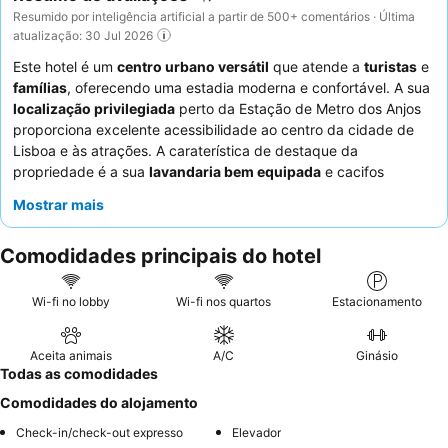
Resumido por inteligência artificial a partir de 500+ comentários · Última
atualização: 30 Jul 2026
Este hotel é um
centro urbano versátil
que atende a
turistas
e
famílias
, oferecendo uma estadia moderna e confortável. A sua
localização privilegiada
perto da Estação de Metro dos Anjos
proporciona excelente acessibilidade ao centro da cidade de
Lisboa e às atrações. A caraterística de destaque da
propriedade é a sua
lavandaria bem equipada
e cacifos
convenientes, ideais para estadias mais longas. Os hóspedes
Mostrar mais
elogiam consistentemente a
equipa virtual responsiva
e as
opções de pequeno-almoço fresco e saboroso, fornecidas em
Comodidades principais do hotel
parceria com cafés locais. Para uma experiência
verdadeiramente confortável, considere reservar um quarto
com uma
kitchenette
para maior conveniência.
Wi-fi no lobby
Wi-fi nos quartos
Estacionamento
Aceita animais
A/C
Ginásio
Todas as comodidades
Comodidades do alojamento
Check-in/check-out expresso
Elevador