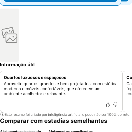
Informação útil
Quartos luxuosos e espaçosos
Co
Aproveite quartos grandes e bem projetados, com estética
Ca
moderna e móveis confortáveis, que oferecem um
fo
ambiente acolhedor e relaxante.
co
Este resumo foi criado por inteligência artificial e pode não ser 100% correto.
Comparar com estadias semelhantes
Alojamento selecionado
Alojamentos semelhantes