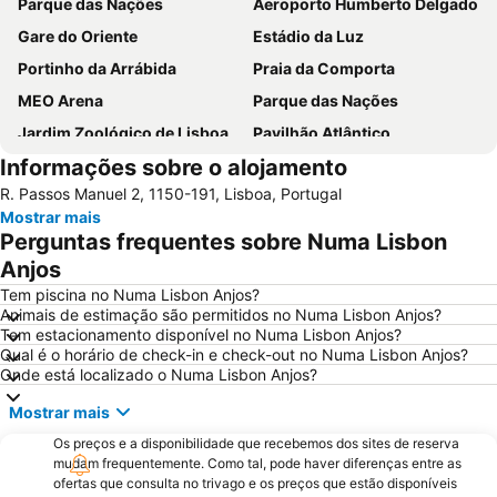
Parque das Nações
Aeroporto Humberto Delgado
Gare do Oriente
Estádio da Luz
Portinho da Arrábida
Praia da Comporta
MEO Arena
Parque das Nações
Jardim Zoológico de Lisboa
Pavilhão Atlântico
Informações sobre o alojamento
Passeio Marítimo de Algés
Benfica
R. Passos Manuel 2, 1150-191, Lisboa, Portugal
Praias de Santa Cruz
Baixa de Lisboa
Mostrar mais
Parque Eduardo VII
Praça de Touros de Campo Pequeno
Perguntas frequentes sobre Numa Lisbon
Praia das Azenhas do Mar
Estação de Caminhos de Ferro de Sete Rios
Anjos
Belém
Avenida da Liberdade
Tem piscina no Numa Lisbon Anjos?
Animais de estimação são permitidos no Numa Lisbon Anjos?
da Figueirinha
Marquês de Pombal
Tem estacionamento disponível no Numa Lisbon Anjos?
Qual é o horário de check-in e check-out no Numa Lisbon Anjos?
Estádio do Restelo
Praia das Maçãs
Onde está localizado o Numa Lisbon Anjos?
Fonte da Telha
Praia Tróia Mar
Mostrar mais
Praia da Ericeira
Parque Natural da Arrabida
Os preços e a disponibilidade que recebemos dos sites de reserva
Campo Grande
Lagoa de Albufeira
mudam frequentemente. Como tal, pode haver diferenças entre as
ofertas que consulta no trivago e os preços que estão disponíveis
do Ouro Sesimbra
Tróia Beach