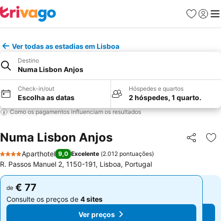
Favoritos
Iniciar
Me
Ver todas as estadias em Lisboa
Destino
Numa Lisbon Anjos
Check-in/out
Hóspedes e quartos
Escolha as datas
2 hóspedes, 1 quarto.
Como os pagamentos influenciam os resultados
Numa Lisbon Anjos
Partilhar
Ad
Aparthotel
9,0
Excelente
(
2.012 pontuações
)
4 Estrelas
R. Passos Manuel 2, 1150-191, Lisboa, Portugal
€ 77
€ 77
de
de
Consulte os preços de
4 sites
Consulte os preços de
4 sites
Ver preços
Ver preços