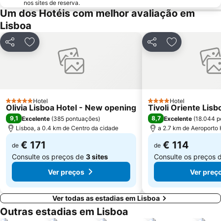
nos sites de reserva.
Alcântara
Oceanário de Lisboa
Um dos Hotéis com melhor avaliação em
Lisboa
Praia da Caparica
Chiado
Fundaçao Champalimaud
Alvalade
Partilhar
Adicionar aos favoritos
Partilhar
Adicionar aos
Praça do Rossio
Gare do Oriente
Centro Comercial Vasco da Gama
Centro Colombo
Estádio José Alvalade
Wonderland Lisboa
Algés Beach
Lumiar
Hotel
Hotel
5 Estrelas
4 Estrelas
Olivia Lisboa Hotel - New opening
Tivoli Oriente Lisb
Coliseu dos Recreios
Praia da Ribeira do Cavalo
9,1
8,7
Excelente
(
385 pontuações
)
Excelente
(
18.044 p
Galapinhos Beach
Praça do Comércio
Lisboa, a 0.4 km de Centro da cidade
a 2.7 km de Aeroporto
€ 171
€ 114
de
de
Consulte os preços de
3 sites
Consulte os preços 
Ver preços
Ver preç
Ver todas as estadias em Lisboa
Outras estadias em Lisboa