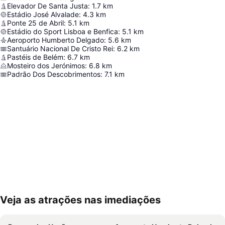
Elevador De Santa Justa
:
1.7
km
Estádio José Alvalade
:
4.3
km
Ponte 25 de Abril
:
5.1
km
Estádio do Sport Lisboa e Benfica
:
5.1
km
Aeroporto Humberto Delgado
:
5.6
km
Santuário Nacional De Cristo Rei
:
6.2
km
Pastéis de Belém
:
6.7
km
Mosteiro dos Jerónimos
:
6.8
km
Padrão Dos Descobrimentos
:
7.1
km
Veja as atrações nas imediações
Ampliar mapa