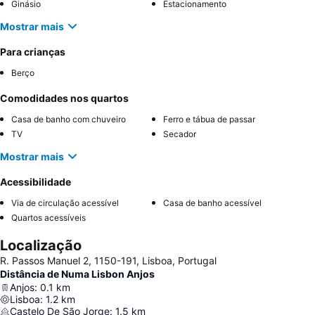
Ginásio
Estacionamento
Mostrar mais
Para crianças
Berço
Comodidades nos quartos
Casa de banho com chuveiro
Ferro e tábua de passar
TV
Secador
Mostrar mais
Acessibilidade
Via de circulação acessível
Casa de banho acessível
Quartos acessíveis
Localização
R. Passos Manuel 2, 1150-191, Lisboa, Portugal
Distância de Numa Lisbon Anjos
Anjos
:
0.1
km
Lisboa
:
1.2
km
Castelo De São Jorge
:
1.5
km