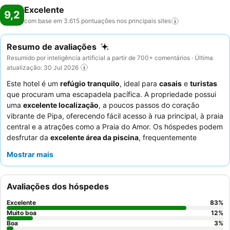
Excelente
9,2
com base em 3.615 pontuações nos principais
sites
Resumo de avaliações
Resumido por inteligência artificial a partir de 700+ comentários · Última
atualização: 30 Jul 2026
Este hotel é um
refúgio tranquilo
, ideal para
casais
e
turistas
que procuram uma escapadela pacífica. A propriedade possui
uma
excelente localização
, a poucos passos do coração
vibrante de Pipa, oferecendo fácil acesso à rua principal, à praia
central e a atrações como a Praia do Amor. Os hóspedes podem
desfrutar da
excelente área da piscina
, frequentemente
descrita como maravilhosa, grande e limpa, muitas vezes com
Mostrar mais
várias profundidades e um jacuzzi relaxante. Os hóspedes
destacam consistentemente o excecional
staff e serviço
e
elogiam o
buffet de pequeno-almoço
pela sua variedade e
Avaliações dos hóspedes
qualidade. Para uma experiência verdadeiramente relaxante,
considere os quartos com varanda ou terraço, completos com
Excelente
83
%
redes.
Muito boa
12
%
Boa
3
%