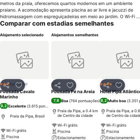
metros da praia, oferecemos quartos modernos em um ambiente
praiano. A acomodação apresenta piscina ao ar livre e jacuzzi de
hidromassagem com espreguiçadeiras em meio ao jardim. O Wi-Fi é
Comparar com estadias semelhantes
gratuito em todos os ambientes e quartos. Os quartos da Pousada
Cavalo Marinho são cabanas e apartamentos com varanda em meio
Alojamento selecionado
Alojamentos semelhantes
às plantas nativas. Todos incluem ar-condicionado, TV, frigobar e
banheiro privativo com água quente. Você pode desfrutar de uma
seleção de especialidades locais e asiáticas no restaurante da casa.
O buffet do café da manhã inclui ovos, queijos, bolos, frutas, sucos,
bebidas quentes, e muito mais. A equipe multilingue pode organizar
passeios de buggy, cavalo e caiaque. O estacionamento privativo
de cortesia está disponível mediante pedido. Está em uma das
localizações mais bem avaliadas em Pipa!
Aparthotel
Hotel
Hotel
3 Estrelas
4 Estrelas
Partilhar
Adicionar aos favoritos
Partilhar
Adicionar aos favoritos
Partilhar
Adicionar
Pousada Cavalo
Pousada Pé na Areia
Hotel Pipa Atlântic
Marinho
7,8
8,2
Boa
(
764 pontuações
)
Muito boa
(
3.351 
9,2
Excelente
(
3.615 pontuações
)
Praia da Pipa, a 0.4 km
Praia da Pipa, a 0.
de Centro da cidade
de Centro da cidad
Praia da Pipa, Brasil
Wi-Fi grátis
Wi-Fi grátis
Wi-Fi grátis
Piscina
Piscina
Piscina
Estacionamento
Estacionamento