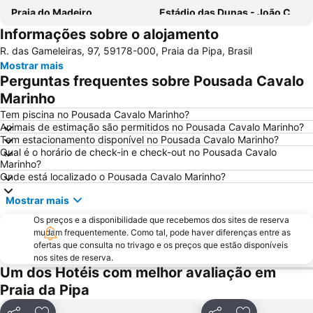
Praia do Madeiro
Estádio das Dunas - João Cláudio de Vasconcelos Machado
Informações sobre o alojamento
Centro de Convenções de Natal
Praia do Amor
R. das Gameleiras, 97, 59178-000, Praia da Pipa, Brasil
Praia de Búzios
Praia do Giz
Mostrar mais
Barra de Tabatinga
Areia Preta
Perguntas frequentes sobre Pousada Cavalo
Marinho
Tem piscina no Pousada Cavalo Marinho?
Animais de estimação são permitidos no Pousada Cavalo Marinho?
Tem estacionamento disponível no Pousada Cavalo Marinho?
Qual é o horário de check-in e check-out no Pousada Cavalo
Marinho?
Onde está localizado o Pousada Cavalo Marinho?
Mostrar mais
Os preços e a disponibilidade que recebemos dos sites de reserva
mudam frequentemente. Como tal, pode haver diferenças entre as
ofertas que consulta no trivago e os preços que estão disponíveis
nos sites de reserva.
Um dos Hotéis com melhor avaliação em
Praia da Pipa