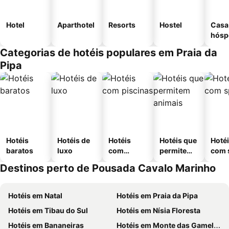
Hotel
Aparthotel
Resorts
Hostel
Casa
hósp
Categorias de hotéis populares em Praia da
Pipa
Hotéis
Hotéis de
Hotéis
Hotéis que
Hoté
baratos
luxo
com
permitem
com 
piscinas
animais
Destinos perto de Pousada Cavalo Marinho
Hotéis em Natal
Hotéis em Praia da Pipa
Hotéis em Tibau do Sul
Hotéis em Nísia Floresta
Hotéis em Bananeiras
Hotéis em Monte das Gameleiras