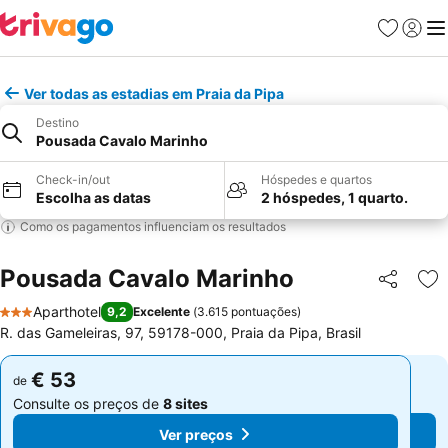
Favoritos
Iniciar
Me
Ver todas as estadias em Praia da Pipa
Destino
Pousada Cavalo Marinho
Check-in/out
Hóspedes e quartos
Escolha as datas
2 hóspedes, 1 quarto.
Como os pagamentos influenciam os resultados
Pousada Cavalo Marinho
Partilhar
Ad
Aparthotel
9,2
Excelente
(
3.615 pontuações
)
3 Estrelas
R. das Gameleiras, 97, 59178-000, Praia da Pipa, Brasil
€ 53
€ 53
de
de
Consulte os preços de
8 sites
Consulte os preços de
8 sites
Ver preços
Ver preços