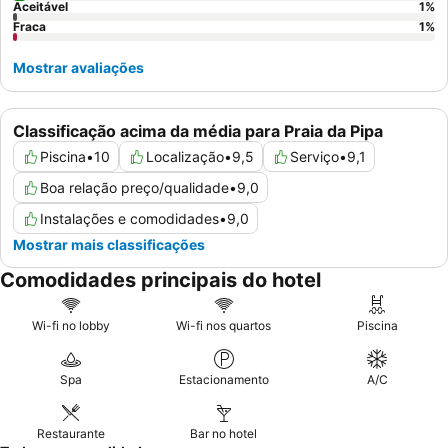
Aceitável
1
%
Fraca
1
%
Mostrar avaliações
Classificação acima da média para Praia da Pipa
Piscina
•
10
Localização
•
9,5
Serviço
•
9,1
Boa relação preço/qualidade
•
9,0
Instalações e comodidades
•
9,0
Mostrar mais classificações
Comodidades principais do hotel
Wi-fi no lobby
Wi-fi nos quartos
Piscina
Spa
Estacionamento
A/C
Restaurante
Bar no hotel