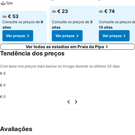
Spa
Ver preços
Ver preços
€ 23
€ 74
de
de
Ver preços
€ 53
de
Consulte os preços de
8
Consulte os preços de
3
Consulte os preços d
sites
sites
10 sites
Ver preços
Ver preços
Ver preços
Ver todas as estadias em Praia da Pipa
Tendência dos preços
Com base nos preços mais baixos no trivago durante os últimos 30 dias
€ 0
€ 0
€ 0
Avaliações