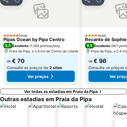
Partilhar
Adicionar aos favoritos
Partilhar
Adicionar aos
Hotel
Hotel
5 Estrelas
4 Estrelas
Pipas Ocean by Pipa Centro
Recanto de Sophie
8,5
9,5
Excelente
(
1.284 pontuações
)
Excelente
(
901 pont
Praia da Pipa, a 0.6 km de Centro da cidade
Praia da Pipa, a 0.4 k
€ 70
€ 96
de
de
Consulte os preços de
2 sites
Consulte os preços 
Ver preços
Ver preç
Ver todas as estadias em Praia da Pipa
Outras estadias em Praia da Pipa