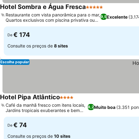
Hotel Sombra e Água Fresca
5 Estrelas
Restaurante com vista panorâmica para o mar,
Excelente
(3.1
9,5
Quartos exclusivos com piscina privativa ou
hidromassagem
€ 174
De
Consulte os preços de
8 sites
Escolha popular
Hotel Pipa Atlântico
4 Estrelas
Café da manhã fresco com itens locais,
Muito boa
(3.351 pon
8,2
Jardins tropicais exuberantes e bem
cuidados
€ 74
De
Consulte os preços de
10 sites