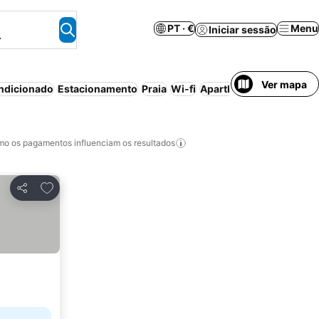
PT · €
Menu
Iniciar sessão
.
Ver mapa
ndicionado
Estacionamento
Praia
Wi-fi
Aparthotel
Resort
Casa/
o os pagamentos influenciam os resultados
Adicionar aos favoritos
Partilhar