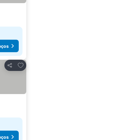
eços
Adicionar aos favoritos
Partilhar
eços