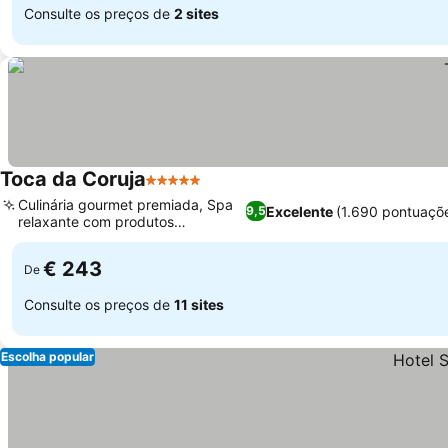
Consulte os preços de
2 sites
Toca da Coruja
5 Estrelas
Culinária gourmet premiada, Spa
Excelente
(1.690 pontuaçõ
9,5
relaxante com produtos
L'Occitane
€ 243
De
Consulte os preços de
11 sites
Escolha popular