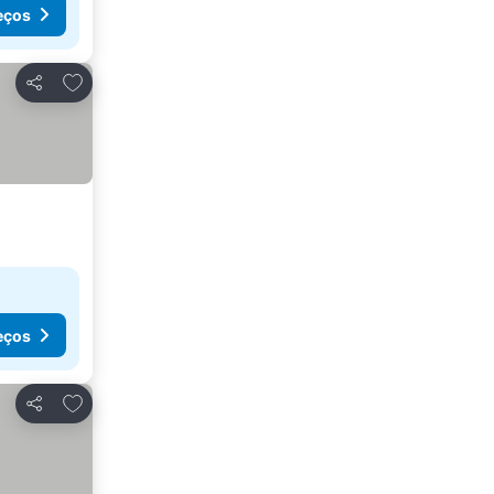
eços
Adicionar aos favoritos
Partilhar
eços
Adicionar aos favoritos
Partilhar