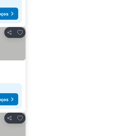
eços
Adicionar aos favoritos
Partilhar
eços
Adicionar aos favoritos
Partilhar