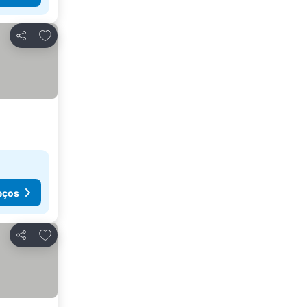
Adicionar aos favoritos
Partilhar
eços
Adicionar aos favoritos
Partilhar