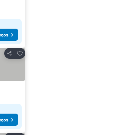
eços
Adicionar aos favoritos
Partilhar
eços