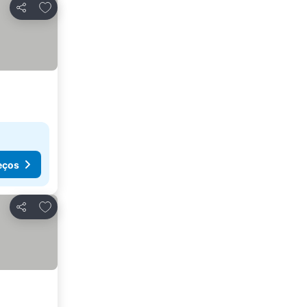
Adicionar aos favoritos
Partilhar
eços
Adicionar aos favoritos
Partilhar