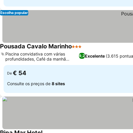
Escolha popular
Pousada Cavalo Marinho
3 Estrelas
Piscina convidativa com várias
Excelente
(3.615 pontu
9,2
profundidades, Café da manhã
regional fresco
€ 54
De
Consulte os preços de
8 sites
Pipa Mar Hotel