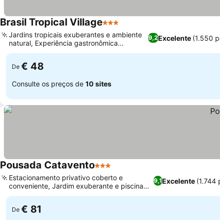
Brasil Tropical Village
3 Estrelas
Jardins tropicais exuberantes e ambiente
Excelente
(1.550 
9,2
natural, Experiência gastronômica
brasileira autêntica
€ 48
De
Consulte os preços de
10 sites
Pousada Catavento
3 Estrelas
Estacionamento privativo coberto e
Excelente
(1.744
9,1
conveniente, Jardim exuberante e piscina
convidativa ao ar livre
€ 81
De