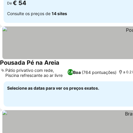
€ 54
De
Consulte os preços de
14 sites
Pousada Pé na Areia
Pátio privativo com rede,
Boa
(764 pontuações)
7,8
a 0.2
Piscina refrescante ao ar livre
Selecione as datas para ver os preços exatos.