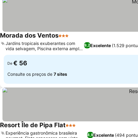
Morada dos Ventos
3 Estrelas
Jardins tropicais exuberantes com
Excelente
(1.529 pontu
9,2
vida selvagem, Piscina externa ampla
e limpa
€ 56
De
Consulte os preços de
7 sites
Resort Île de Pipa Flat
3 Estrelas
Experiência gastronômica brasileira
Excelente
(494 pontu
8,9