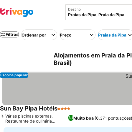
Destino
Filtros
Ordenar por
Preço
Praias da Pipa
Alojamentos em Praia da Pip
Brasil)
Escolha popular
Sun Bay Pipa Hotéis
4 Estrelas
Várias piscinas externas,
Muito boa
(6.371 pontuações
8,1
Restaurante de culinária
internacional