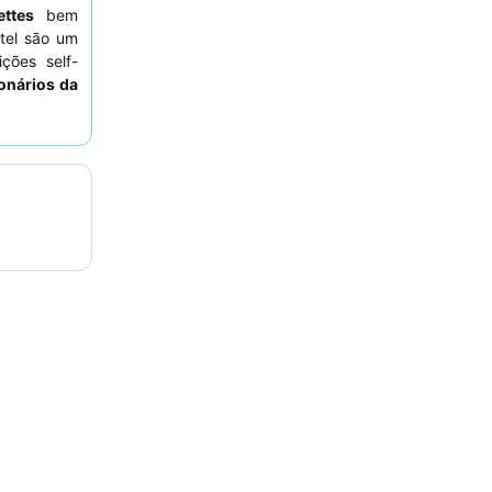
ettes
bem
tel são um
ições self-
onários da
experiência
arto virado