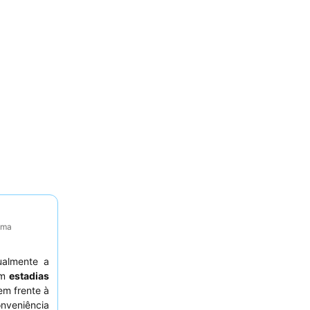
tima
ualmente a
em
estadias
em frente à
veniência