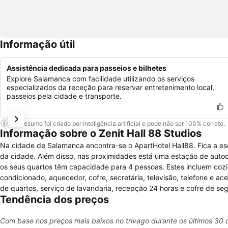
Informação útil
Assistência dedicada para passeios e bilhetes
Explore Salamanca com facilidade utilizando os serviços
especializados da receção para reservar entretenimento local,
passeios pela cidade e transporte.
Este resumo foi criado por inteligência artificial e pode não ser 100% correto.
Informação sobre o Zenit Hall 88 Studios
Na cidade de Salamanca encontra-se o ApartHotel Hall88. Fica a es
da cidade. Além disso, nas proximidades está uma estação de aut
os seus quartos têm capacidade para 4 pessoas. Estes incluem cozi
condicionado, aquecedor, cofre, secretária, televisão, telefone e ace
de quartos, serviço de lavandaria, recepção 24 horas e cofre de se
Tendência dos preços
serviço de aluguer de automóveis. As comodidades adicionais inclue
refeições. Existe estacionamento disponível no local.
Com base nos preços mais baixos no trivago durante os últimos 30 