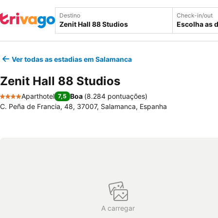
Destino
Check-in/out
Escolha as 
Ver todas as estadias em Salamanca
Zenit Hall 88 Studios
Aparthotel
Boa
(
8.284 pontuações
)
7,5
4 Estrelas
C. Peña de Francia, 48, 37007, Salamanca, Espanha
A carregar