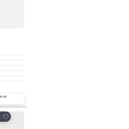
a no
Adicionar aos favoritos
Adicionar aos favor
tilhar
Partilhar