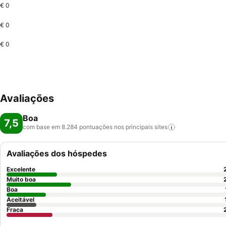
€ 0
€ 0
€ 0
Avaliações
Boa
7,5
com base em 8.284 pontuações nos principais
sites
Avaliações dos hóspedes
Excelente
Muito boa
Boa
Aceitável
Fraca