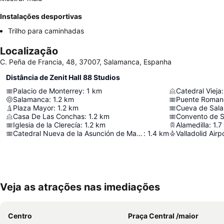
Instalações desportivas
Trilho para caminhadas
Localização
C. Peña de Francia, 48, 37007, Salamanca, Espanha
Distância de Zenit Hall 88 Studios
Palacio de Monterrey
:
1
km
Catedral Vieja
:
Salamanca
:
1.2
km
Puente Roman
Plaza Mayor
:
1.2
km
Cueva de Sal
Casa De Las Conchas
:
1.2
km
Convento de 
Iglesia de la Clerecía
:
1.2
km
Alamedilla
:
1.7
Catedral Nueva de la Asunción de María
:
1.4
km
Valladolid Airp
Veja as atrações nas imediações
Centro
Praça Central /maior