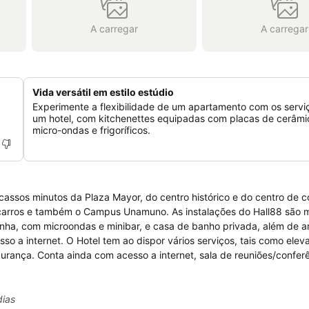
A carregar
A carregar
Vida versátil em estilo estúdio
Experimente a flexibilidade de um apartamento com os servi
um hotel, com kitchenettes equipadas com placas de cerâmi
micro-ondas e frigoríficos.
cassos minutos da Plaza Mayor, do centro histórico e do centro de 
ocarros e também o Campus Unamuno. As instalações do Hall88 são 
nha, com microondas e minibar, e casa de banho privada, além de a
sso a internet. O Hotel tem ao dispor vários serviços, tais como elev
gurança. Conta ainda com acesso a internet, sala de reuniões/confer
m restaurante, bar e cafetaria permitindo ao hóspede desfrutar de 
dias