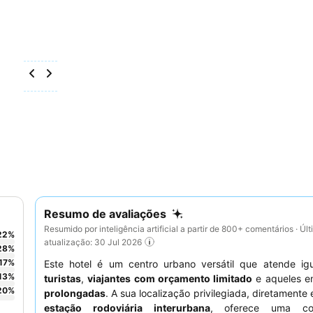
Resumo de avaliações
Resumido por inteligência artificial a partir de 800+ comentários · Úl
22
%
atualização: 30 Jul 2026
28
%
17
%
Este hotel é um centro urbano versátil que atende ig
13
%
turistas
,
viajantes com orçamento limitado
e aqueles 
20
%
prolongadas
. A sua localização privilegiada, diretamente 
estação rodoviária interurbana
, oferece uma con