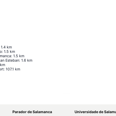
1.4
km
o
:
1.5
km
amanca
:
1.5
km
San Esteban
:
1.6
km
km
ort
:
107.1
km
Ampliar mapa
Parador de Salamanca
Universidade de Salam