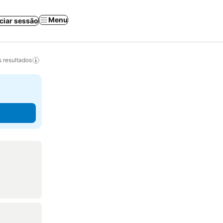
Menu
iciar sessão
 resultados