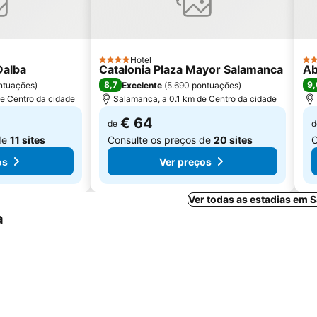
Hotel
4 Estrelas
4 E
Dalba
Catalonia Plaza Mayor Salamanca
Ab
8,7
9,
ntuações
)
Excelente
(
5.690 pontuações
)
e Centro da cidade
Salamanca, a 0.1 km de Centro da cidade
€ 64
de
d
de
11 sites
Consulte os preços de
20 sites
C
os
Ver preços
Ver todas as estadias em 
a