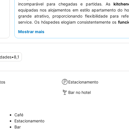
incomparável para chegadas e partidas. As
kitchen
equipadas nos alojamentos em estilo apartamento do ho
grande atrativo, proporcionando flexibilidade para refe
service. Os hóspedes elogiam consistentemente os
funci
receção
pela sua eficiência e prestabilidade. Para uma 
Mostrar mais
mais tranquila, os hóspedes recomendam solicitar um qu
para longe da rua principal.
idades
•
8,1
tos
Estacionamento
Bar no hotel
Café
Estacionamento
Bar