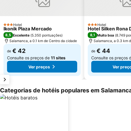
Hotel
Hotel
3 Estrelas
3 Estrelas
Ikonik Plaza Mercado
Hotel Silken Rona 
8,5
8,1
Excelente
(
5.350 pontuações
)
Muito boa
(
8.749 po
Salamanca, a 0.1 km de Centro da cidade
Salamanca, a 0.3 km d
€ 42
€ 44
de
de
Consulte os preços de
11 sites
Consulte os preços 
Ver preços
Ver preç
Categorias de hotéis populares em Salamanc