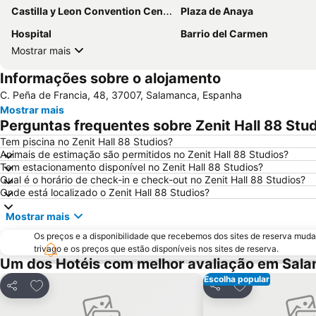
Castilla y Leon Convention Center
Plaza de Anaya
Hospital
Barrio del Carmen
Mostrar mais
Informações sobre o alojamento
C. Peña de Francia, 48, 37007, Salamanca, Espanha
Mostrar mais
Perguntas frequentes sobre Zenit Hall 88 Stu
Tem piscina no Zenit Hall 88 Studios?
Animais de estimação são permitidos no Zenit Hall 88 Studios?
Tem estacionamento disponível no Zenit Hall 88 Studios?
Qual é o horário de check-in e check-out no Zenit Hall 88 Studios?
Onde está localizado o Zenit Hall 88 Studios?
Mostrar mais
Os preços e a disponibilidade que recebemos dos sites de reserva muda
trivago e os preços que estão disponíveis nos sites de reserva.
Um dos Hotéis com melhor avaliação em Sal
Escolha popular
Adicionar aos favoritos
Adicionar aos f
Partilhar
Partilhar