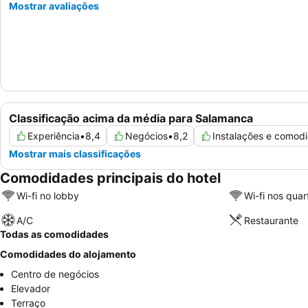
Mostrar avaliações
Classificação acima da média para Salamanca
Experiência
•
8,4
Negócios
•
8,2
Instalações e comod
Mostrar mais classificações
Comodidades principais do hotel
Wi-fi no lobby
Wi-fi nos quar
A/C
Restaurante
Todas as comodidades
Comodidades do alojamento
Centro de negócios
Elevador
Terraço