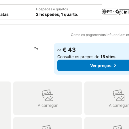
Hóspedes e quartos
PT · €
In
datas
2 hóspedes, 1 quarto.
Como os pagamentos influenciam os
Adicionar aos favoritos
€ 43
de
Partilhar
Consulte os preços de
15 sites
Ver preços
A carregar
A carregar