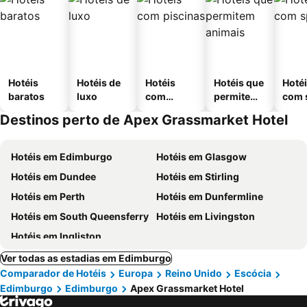
Hotéis
Hotéis de
Hotéis
Hotéis que
Hoté
baratos
luxo
com
permitem
com 
piscinas
animais
Destinos perto de Apex Grassmarket Hotel
Hotéis em Edimburgo
Hotéis em Glasgow
Hotéis em Dundee
Hotéis em Stirling
Hotéis em Perth
Hotéis em Dunfermline
Hotéis em South Queensferry
Hotéis em Livingston
Hotéis em Ingliston
Ver todas as estadias em Edimburgo
Comparador de Hotéis
Europa
Reino Unido
Escócia
Edimburgo
Edimburgo
Apex Grassmarket Hotel