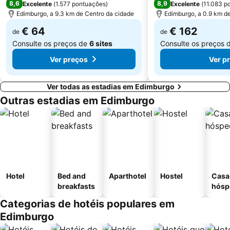
8,6
8,9
Excelente
(
1.577 pontuações
)
Excelente
(
11.083 p
Edimburgo, a 9.3 km de Centro da cidade
Edimburgo, a 0.9 km d
€ 64
€ 162
de
de
Consulte os preços de
6 sites
Consulte os preços 
Ver preços
Ver p
Ver todas as estadias em Edimburgo
Outras estadias em Edimburgo
Hotel
Bed and
Aparthotel
Hostel
Casa
breakfasts
hósp
Categorias de hotéis populares em
Edimburgo