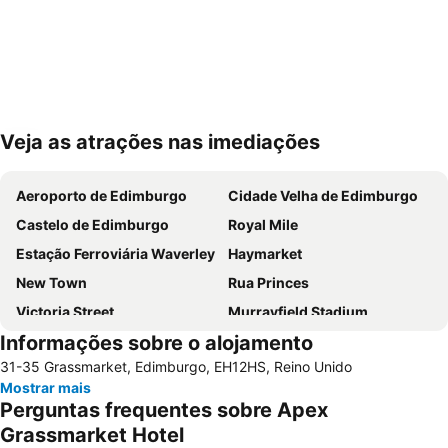
Veja as atrações nas imediações
Ampliar mapa
Aeroporto de Edimburgo
Cidade Velha de Edimburgo
Castelo de Edimburgo
Royal Mile
Estação Ferroviária Waverley
Haymarket
New Town
Rua Princes
Victoria Street
Murrayfield Stadium
Informações sobre o alojamento
Grassmarket
Museu Nacional da Escócia
31-35 Grassmarket, Edimburgo, EH12HS, Reino Unido
Galeria Nacional da Escócia
Leith
Mostrar mais
City Art Centre
The Royal Mile Gallery
Perguntas frequentes sobre Apex
St James Quarter
Rosslyn Chapel
Grassmarket Hotel