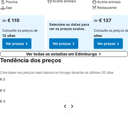
Aceita animais
Piscina
Aceita animais
Spa
Restaurante
Ver preços
Ver preços
Ver preços
€ 110
€ 137
de
de
Selecione as datas para
ver os preços exatos.
Consulte os preços de
Consulte os preços 
12 sites
sites
Ver preços
Ver preços
Ver preços
Ver todas as estadias em Edimburgo
Tendência dos preços
Com base nos preços mais baixos no trivago durante os últimos 30 dias
€ 0
€ 0
€ 0