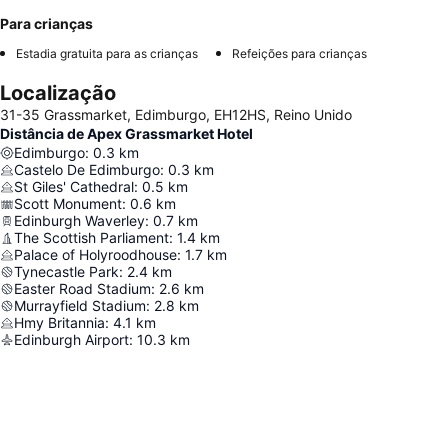
Para crianças
Estadia gratuita para as crianças
Refeições para crianças
Localização
31-35 Grassmarket, Edimburgo, EH12HS, Reino Unido
Distância de Apex Grassmarket Hotel
Edimburgo
:
0.3
km
Castelo De Edimburgo
:
0.3
km
St Giles' Cathedral
:
0.5
km
Scott Monument
:
0.6
km
Edinburgh Waverley
:
0.7
km
The Scottish Parliament
:
1.4
km
Palace of Holyroodhouse
:
1.7
km
Tynecastle Park
:
2.4
km
Easter Road Stadium
:
2.6
km
Murrayfield Stadium
:
2.8
km
Hmy Britannia
:
4.1
km
Edinburgh Airport
:
10.3
km