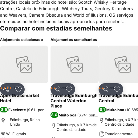
atrações locais próximas do hotel são: Scotch Whisky Heritage
Centre, Castelo de Edinburgh, Witchery Tours, Geofrey Kiltmakers
and Weavers, Camera Obscura and World of Illusions. OS serviços
oferecidos no hotel incluem: locais apropriados para receber
Comparar com estadias semelhantes
crianças, bar/lounge, restaurante, TV no lobby, salão de festas,
acesso à internet, assistência turística, cofre na recepção, equipe
Alojamento selecionado
Alojamentos semelhantes
multilíngue, estacionamento (sobre taxa), sauna seca, check-out
expresso, concierge, health club, serviços de casamento, café da
manhã disponível (sobre taxa), jornais de cortesia no saguão. Para
os viajantes a negócios o hotel disponibiliza equipamento
audiovisual, espaço para exposições, recepção 24 horas, serviços
de negócios, etc. Para o lazer o hotel oferece uma piscina coberta,
academia, natação, golfe, etc. Os quartos possuem: berços
disponíveis, chaves magnéticas, cortinas blackout, janelas com
Hotel
Hotel
Hotel
4 Estrelas
2 Estrelas
2 Estrelas
Partilhar
Adicionar aos favoritos
Partilhar
Adicionar aos favoritos
Partilhar
Adicionar
vista, mesa de escritório, ferro e tábua de passar, kit de costura,
Apex Grassmarket
Travelodge Edinburgh
Travelodge Edinb
roupas de cama/toalhas extras no quarto, acesso à internet, TV de
Hotel
Central Waterloo
Central
LCD com canais via satélite, dentre outros.
Place
8,6
8,1
Excelente
(
9.611 pontuações
)
Muito boa
(
10.685
8,0
Muito boa
(
6.741 pontuações
)
Edimburgo, Reino
Edimburgo, a 0.7 k
Unido
Centro da cidade
Edimburgo, a 0.7 km de
Centro da cidade
Wi-Fi grátis
Estacionamento