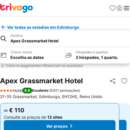
Favoritos
Iniciar
Me
Ver todas as estadias em Edimburgo
Destino
Apex Grassmarket Hotel
Check-in/out
Hóspedes e quartos
Escolha as datas
2 hóspedes, 1 quarto.
Como os pagamentos influenciam os resultados
Apex Grassmarket Hotel
Partilhar
Ad
Hotel
8,6
Excelente
(
9.611 pontuações
)
4 Estrelas
31-35 Grassmarket, Edimburgo, EH12HS, Reino Unido
€ 110
€ 110
de
de
Consulte os preços de
12 sites
Consulte os preços de
12 sites
Ver preços
Ver preços