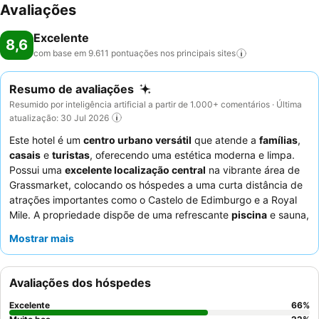
Avaliações
Excelente
8,6
com base em 9.611 pontuações nos principais
sites
Resumo de avaliações
Resumido por inteligência artificial a partir de 1.000+ comentários · Última
atualização: 30 Jul 2026
Este hotel é um
centro urbano versátil
que atende a
famílias
,
casais
e
turistas
, oferecendo uma estética moderna e limpa.
Possui uma
excelente localização central
na vibrante área de
Grassmarket, colocando os hóspedes a uma curta distância de
atrações importantes como o Castelo de Edimburgo e a Royal
Mile. A propriedade dispõe de uma refrescante
piscina
e sauna,
apreciadas por famílias e por aqueles que procuram relaxar
Mostrar mais
após um dia de exploração. Os hóspedes elogiam
consistentemente o
pessoal e serviço excecionais
e as
diversas opções de
pequeno-almoço
de alta qualidade. Para
Avaliações dos hóspedes
uma experiência mais tranquila, considere solicitar um quarto
com vista para o jardim.
Excelente
66
%