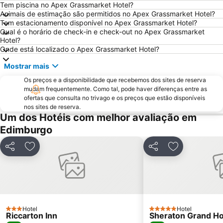
The Witchery by the Castle
Edinburgh Park
Tem piscina no Apex Grassmarket Hotel?
Animais de estimação são permitidos no Apex Grassmarket Hotel?
Scott Monument
Marchmont
Tem estacionamento disponível no Apex Grassmarket Hotel?
Qual é o horário de check-in e check-out no Apex Grassmarket
Stockbridge
Greyfriars Kirk
Hotel?
Cowgate
Holyrood Park
Onde está localizado o Apex Grassmarket Hotel?
Braid Hills
Edinburgh Zoo
Mostrar mais
Portobello
Edinburgh Marathon Festival
Os preços e a disponibilidade que recebemos dos sites de reserva
mudam frequentemente. Como tal, pode haver diferenças entre as
University of Edinburgh
Edinburgh Dungeon
ofertas que consulta no trivago e os preços que estão disponíveis
Rose Street
EICC
nos sites de reserva.
Um dos Hotéis com melhor avaliação em
Dean Village
Royal Terrace Gardens
Edimburgo
Royal Botanic Garden Edinburgh
Morningside
Ocean Terminal
Davidson's Mains
Partilhar
Adicionar aos favoritos
Partilhar
Adicionar aos
Currie
Hotel
Hotel
3 Estrelas
5 Estrelas
Riccarton Inn
Sheraton Grand Ho