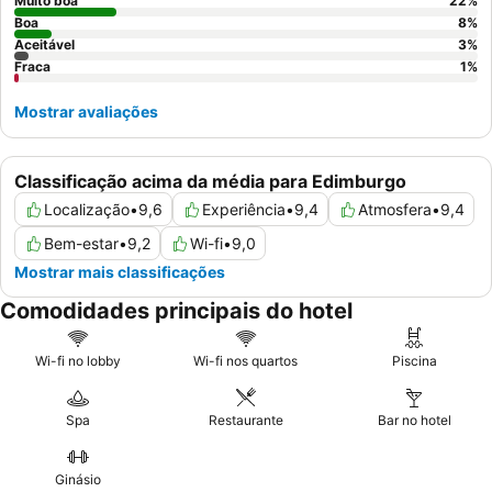
Muito boa
22
%
Boa
8
%
Aceitável
3
%
Fraca
1
%
Mostrar avaliações
Classificação acima da média para Edimburgo
Localização
•
9,6
Experiência
•
9,4
Atmosfera
•
9,4
Bem-estar
•
9,2
Wi-fi
•
9,0
Mostrar mais classificações
Comodidades principais do hotel
Wi-fi no lobby
Wi-fi nos quartos
Piscina
Spa
Restaurante
Bar no hotel
Ginásio