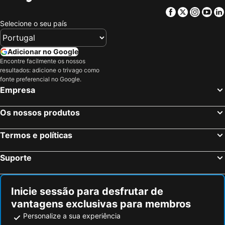
Facebook
Twitter
Insta
Yo
Selecione o seu país
Adicionar no Google
Encontre facilmente os nossos
resultados: adicione o trivago como
fonte preferencial no Google.
Empresa
Os nossos produtos
Termos e políticas
Suporte
Inicie sessão para desfrutar de
vantagens exclusivas para membros
Personalize a sua experiência